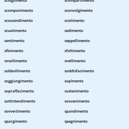
scioglimento
scompartimento
scomponimento
sconvolgimento
scoscendimento
scotimento
scuotimento
sedimento
sentimento
seppellimento
sfinimento
sfoltimento
smaltimento
snellimento
sobbollimento
soddisfacimento
soggiungimento
sopimento
sopraffacimento
sostenimento
sottintendimento
sovvenimento
sovvertimento
spandimento
spargimento
spegnimento