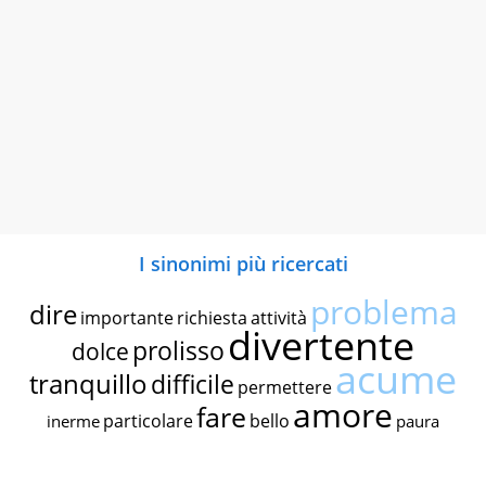
I sinonimi più ricercati
problema
dire
importante
richiesta
attività
divertente
prolisso
dolce
acume
tranquillo
difficile
permettere
amore
fare
particolare
bello
inerme
paura