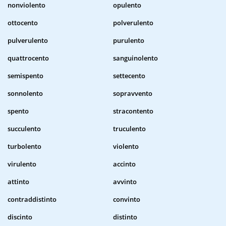
nonviolento
opulento
ottocento
polverulento
pulverulento
purulento
quattrocento
sanguinolento
semispento
settecento
sonnolento
sopravvento
spento
stracontento
succulento
truculento
turbolento
violento
virulento
accinto
attinto
avvinto
contraddistinto
convinto
discinto
distinto