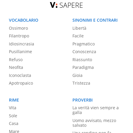
SAPERE
VOCABOLARIO
SINONIMI E CONTRARI
Ossimoro
Libertà
Filantropo
Facile
Idiosincrasia
Pragmatico
Pusillanime
Conoscenza
Refuso
Riassunto
Neofita
Paradigma
Iconoclasta
Gioia
Apotropaico
Tristezza
RIME
PROVERBI
Vita
La verità vien sempre a
galla
Sole
Uomo avvisato, mezzo
Casa
salvato
Mare
Una rondine non fa