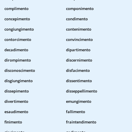
complimento
componimento
concepimento
condimento
congiungimento
contenimento
contorcimento
convincimento
decadimento
dipartimento
dirompimento
discernimento
disconoscimento
disfacimento
disgiungimento
dissentimento
dissepimento
disseppellimento
divertimento
emungimento
esaudimento
fallimento
finimento
fraintendimento