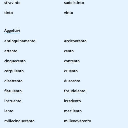
stravinto
suddistinto
tinto
vinto
Aggettivi
antinquinamento
arcicontento
attento
cento
cinquecento
contento
corpulento
cruento
disattento
duecento
flatulento
fraudolento
incruento
irredento
lento
macilento
millecinquecento
millenovecento