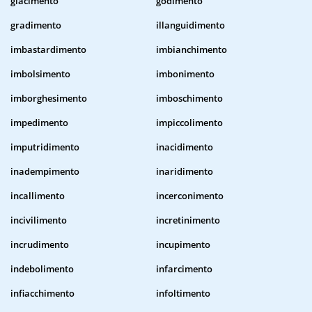
giacimento
godimento
gradimento
illanguidimento
imbastardimento
imbianchimento
imbolsimento
imbonimento
imborghesimento
imboschimento
impedimento
impiccolimento
imputridimento
inacidimento
inadempimento
inaridimento
incallimento
incerconimento
incivilimento
incretinimento
incrudimento
incupimento
indebolimento
infarcimento
infiacchimento
infoltimento