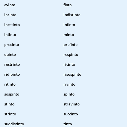
evinto
finto
incinto
indistinto
inestinto
infinto
intinto
minto
precinto
prefinto
quinto
respinto
restrinto
ricinto
ridipinto
risospinto
ritinto
rivinto
sospinto
spinto
stinto
stravinto
strinto
succinto
suddistinto
tinto