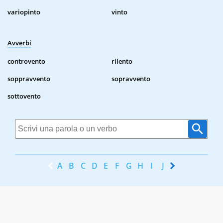
variopinto
vinto
Avverbi
controvento
rilento
soppravvento
sopravvento
sottovento
A
B
C
D
E
F
G
H
I
J
K
L
M
N