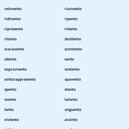
reinvento
riavvento
ridivento
ripento
ripresento
risento
ritento
sbollento
scaravento
scontento
sdento
sento
sopravvento
sostento
sottorappresento
spavento
spento
stento
svento
talento
tento
unguento
violento
accinto