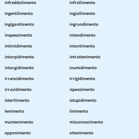
infreddolimento
infrollimento
ingentilimento
ingiallimento
ingigantimento
ingrandimento
inspessimento
intendimento
intimidimento
intontimento
intorpidimento
intrattenimento
inturgidimento
inumidimento
irrancidimento
irrigidimento
irruvidimento
ispessimento
isterilimento
istupidimento
lenimento
linimento
mantenimento
misconoscimento
opponimento
ottenimento