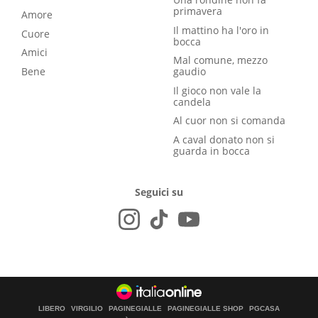
primavera
Amore
Il mattino ha l'oro in
Cuore
bocca
Amici
Mal comune, mezzo
Bene
gaudio
Il gioco non vale la
candela
Al cuor non si comanda
A caval donato non si
guarda in bocca
Seguici su
LIBERO
VIRGILIO
PAGINEGIALLE
PAGINEGIALLE SHOP
PGCASA