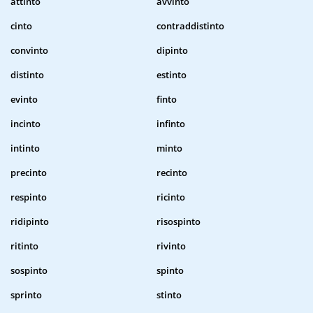
attinto
avvinto
cinto
contraddistinto
convinto
dipinto
distinto
estinto
evinto
finto
incinto
infinto
intinto
minto
precinto
recinto
respinto
ricinto
ridipinto
risospinto
ritinto
rivinto
sospinto
spinto
sprinto
stinto