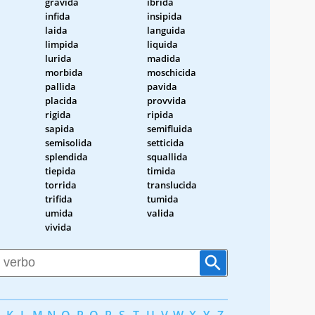
gravida
ibrida
infida
insipida
laida
languida
limpida
liquida
lurida
madida
morbida
moschicida
pallida
pavida
placida
provvida
rigida
ripida
sapida
semifluida
semisolida
setticida
splendida
squallida
tiepida
timida
torrida
translucida
trifida
tumida
umida
valida
vivida
K
L
M
N
O
P
Q
R
S
T
U
V
W
X
Y
Z