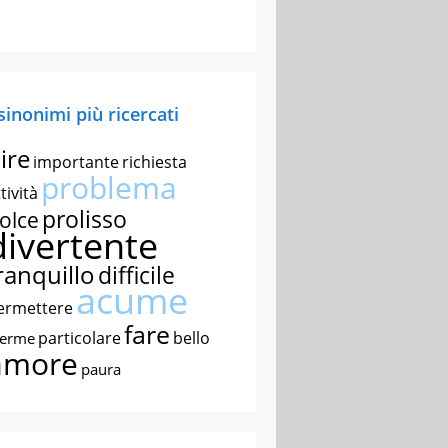
 sinonimi più ricercati
ire
importante
richiesta
problema
tività
prolisso
olce
divertente
ranquillo
difficile
acume
ermettere
fare
particolare
bello
nerme
amore
paura