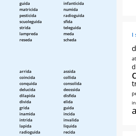
guida
infanticida
matricida
numida
pesticida
radioguida
scuoleguida
sfida
strida
teleguida
lampreda
meda
I
reseda
scheda
d
at
d
arrida
assida
coincida
collida
t
conquida
consolida
delucida
deossida
p
dilapida
disfida
divida
elida
i
grida
guida
inamida
incida
intrida
invalida
lapida
liquida
radioguida
recida