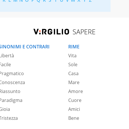
SAPERE
SINONIMI E CONTRARI
RIME
Libertà
Vita
Facile
Sole
Pragmatico
Casa
Conoscenza
Mare
Riassunto
Amore
Paradigma
Cuore
Gioia
Amici
Tristezza
Bene