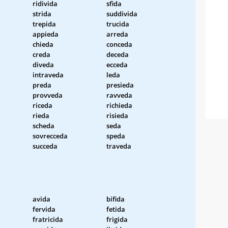
ridivida
sfida
strida
suddivida
trepida
trucida
appieda
arreda
chieda
conceda
creda
deceda
diveda
ecceda
intraveda
leda
preda
presieda
provveda
ravveda
riceda
richieda
rieda
risieda
scheda
seda
sovrecceda
speda
succeda
traveda
avida
bifida
fervida
fetida
fratricida
frigida