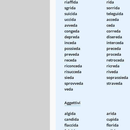
riaffida
rida
sgrida
sorrida
suicida
teleguida
uccida
acceda
avveda
ceda
congeda
correda
depreda
disereda
inceda
interceda
possieda
preceda
preveda
proceda
receda
retroceda
riconceda
ricreda
risucceda
riveda
sieda
soprassieda
sprovveda
straveda
veda
Aggettivi
algida
arida
candida
cupida
flaccida
florida