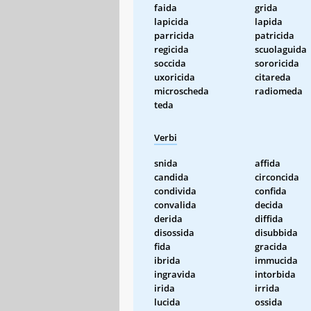
faida
grida
lapicida
lapida
parricida
patricida
regicida
scuolaguida
soccida
sororicida
uxoricida
citareda
microscheda
radiomeda
teda
Verbi
snida
affida
candida
circoncida
condivida
confida
convalida
decida
derida
diffida
disossida
disubbida
fida
gracida
ibrida
immucida
ingravida
intorbida
irida
irrida
lucida
ossida