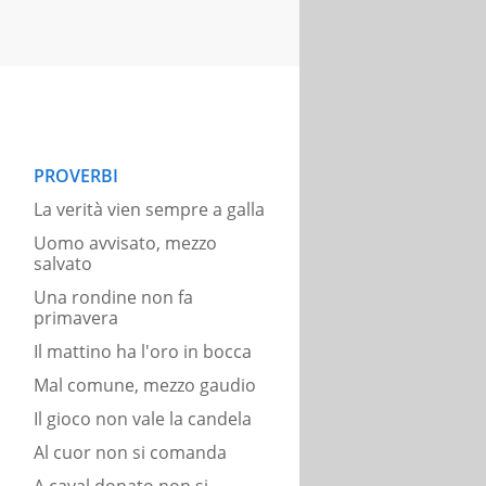
PROVERBI
La verità vien sempre a galla
Uomo avvisato, mezzo
salvato
Una rondine non fa
primavera
Il mattino ha l'oro in bocca
Mal comune, mezzo gaudio
Il gioco non vale la candela
Al cuor non si comanda
A caval donato non si