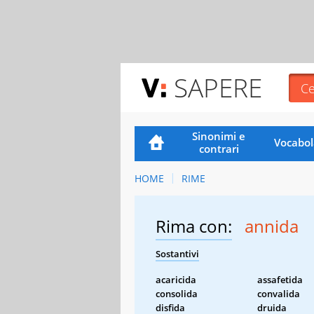
SAPERE
Sinonimi e
Vocabol
contrari
HOME
RIME
Rima con:
annida
Sostantivi
acaricida
assafetida
consolida
convalida
disfida
druida