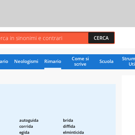
Come si
Strum
ario
Neologismi
Rimario
Scuola
scrive
Uti
autoguida
brida
corrida
diffida
egida
elminticida