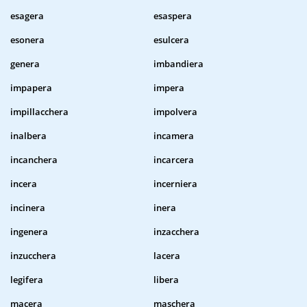
esagera
esaspera
esonera
esulcera
genera
imbandiera
impapera
impera
impillacchera
impolvera
inalbera
incamera
incanchera
incarcera
incera
incerniera
incinera
inera
ingenera
inzacchera
inzucchera
lacera
legifera
libera
macera
maschera