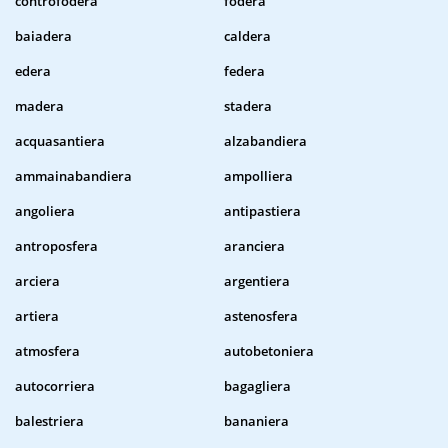
controfodera
fodera
baiadera
caldera
edera
federa
madera
stadera
acquasantiera
alzabandiera
ammainabandiera
ampolliera
angoliera
antipastiera
antroposfera
aranciera
arciera
argentiera
artiera
astenosfera
atmosfera
autobetoniera
autocorriera
bagagliera
balestriera
bananiera