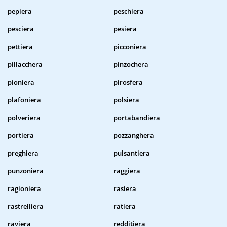
pepiera
peschiera
pesciera
pesiera
pettiera
picconiera
pillacchera
pinzochera
pioniera
pirosfera
plafoniera
polsiera
polveriera
portabandiera
portiera
pozzanghera
preghiera
pulsantiera
punzoniera
raggiera
ragioniera
rasiera
rastrelliera
ratiera
raviera
redditiera