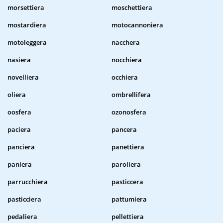
morsettiera
moschettiera
mostardiera
motocannoniera
motoleggera
nacchera
nasiera
nocchiera
novelliera
occhiera
oliera
ombrellifera
oosfera
ozonosfera
paciera
pancera
panciera
panettiera
paniera
paroliera
parrucchiera
pasticcera
pasticciera
pattumiera
pedaliera
pellettiera