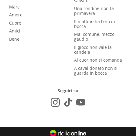
salvato
Mare
Una rondine non fa
primavera
Amore
Il mattino ha l'oro in
Cuore
bocca
Amici
Mal comune, mezzo
Bene
gaudio
Il gioco non vale la
candela
Al cuor non si comanda
A caval donato non si
guarda in bocca
Seguici su