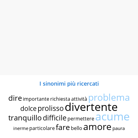
I sinonimi più ricercati
problema
dire
importante
richiesta
attività
divertente
prolisso
dolce
acume
tranquillo
difficile
permettere
amore
fare
particolare
bello
inerme
paura