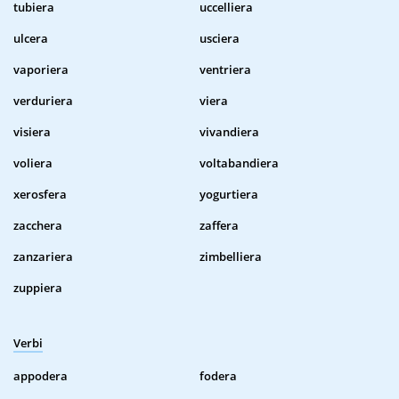
tubiera
uccelliera
ulcera
usciera
vaporiera
ventriera
verduriera
viera
visiera
vivandiera
voliera
voltabandiera
xerosfera
yogurtiera
zacchera
zaffera
zanzariera
zimbelliera
zuppiera
Verbi
appodera
fodera