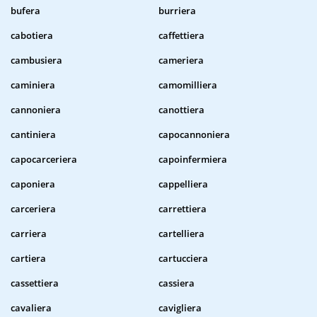
bufera
burriera
cabotiera
caffettiera
cambusiera
cameriera
caminiera
camomilliera
cannoniera
canottiera
cantiniera
capocannoniera
capocarceriera
capoinfermiera
caponiera
cappelliera
carceriera
carrettiera
carriera
cartelliera
cartiera
cartucciera
cassettiera
cassiera
cavaliera
cavigliera