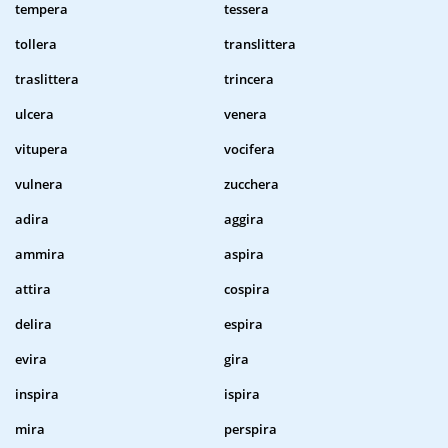
tempera
tessera
tollera
translittera
traslittera
trincera
ulcera
venera
vitupera
vocifera
vulnera
zucchera
adira
aggira
ammira
aspira
attira
cospira
delira
espira
evira
gira
inspira
ispira
mira
perspira