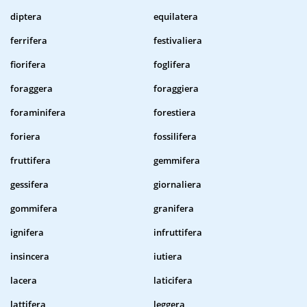
diptera
equilatera
ferrifera
festivaliera
fiorifera
foglifera
foraggera
foraggiera
foraminifera
forestiera
foriera
fossilifera
fruttifera
gemmifera
gessifera
giornaliera
gommifera
granifera
ignifera
infruttifera
insincera
iutiera
lacera
laticifera
lattifera
leggera