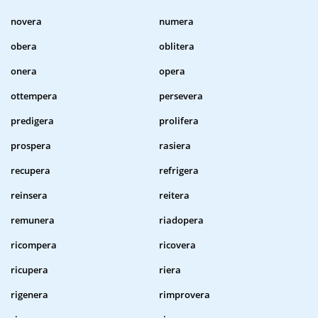
novera
numera
obera
oblitera
onera
opera
ottempera
persevera
predigera
prolifera
prospera
rasiera
recupera
refrigera
reinsera
reitera
remunera
riadopera
ricompera
ricovera
ricupera
riera
rigenera
rimprovera