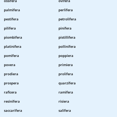
ossifera
ovifera
palmifera
perlifera
pestifera
petrolifera
pilifera
pinifera
piombifera
pistillifera
platinifera
pollinifera
pomifera
poppiera
povera
primiera
prodiera
prolifera
prospera
quarzifera
raficera
ramifera
resinifera
risiera
saccarifera
salifera