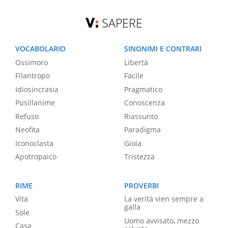
SAPERE
VOCABOLARIO
SINONIMI E CONTRARI
Ossimoro
Libertà
Filantropo
Facile
Idiosincrasia
Pragmatico
Pusillanime
Conoscenza
Refuso
Riassunto
Neofita
Paradigma
Iconoclasta
Gioia
Apotropaico
Tristezza
RIME
PROVERBI
Vita
La verità vien sempre a
galla
Sole
Uomo avvisato, mezzo
Casa