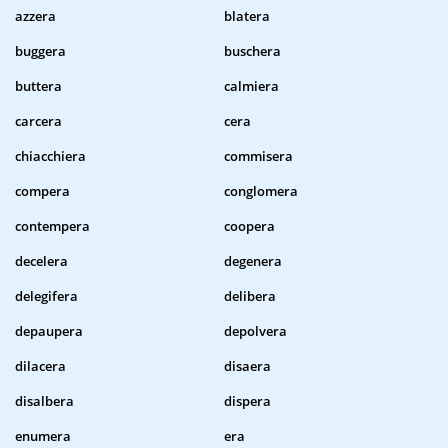
azzera
blatera
buggera
buschera
buttera
calmiera
carcera
cera
chiacchiera
commisera
compera
conglomera
contempera
coopera
decelera
degenera
delegifera
delibera
depaupera
depolvera
dilacera
disaera
disalbera
dispera
enumera
era