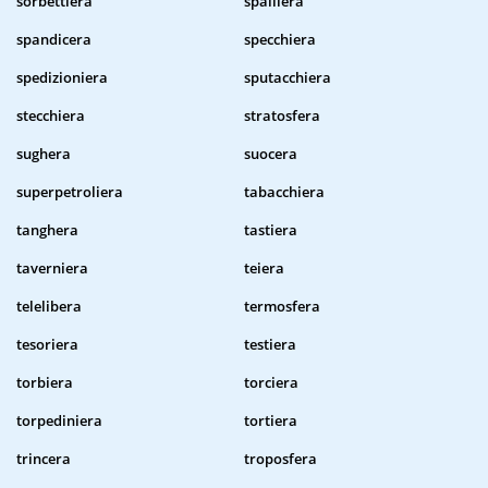
sorbettiera
spalliera
spandicera
specchiera
spedizioniera
sputacchiera
stecchiera
stratosfera
sughera
suocera
superpetroliera
tabacchiera
tanghera
tastiera
taverniera
teiera
telelibera
termosfera
tesoriera
testiera
torbiera
torciera
torpediniera
tortiera
trincera
troposfera