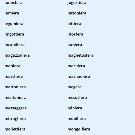
ionosfera
jogurtiera
lamiera
lattoniera
legumiera
lettiera
lingottiera
litosfera
locandiera
lumiera
magazziniera
magnetosfera
maniera
marniera
maschera
masnadiera
mattoniera
megera
mentoniera
mesosfera
messaggera
miniera
mitragliera
mobiliera
mollettiera
mongolfiera