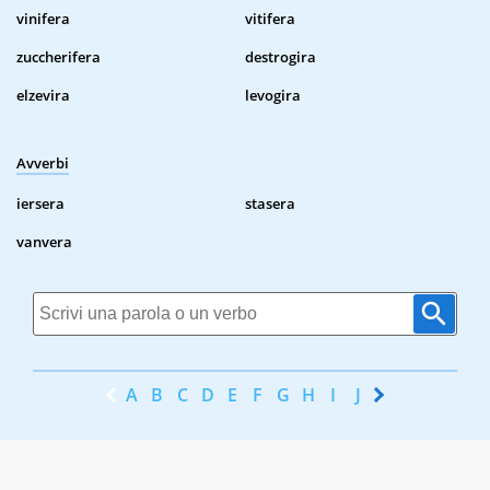
vinifera
vitifera
zuccherifera
destrogira
elzevira
levogira
Avverbi
iersera
stasera
vanvera
A
B
C
D
E
F
G
H
I
J
K
L
M
N