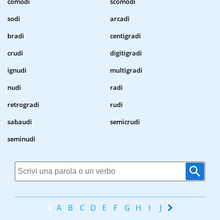
comodi
scomodi
sodi
arcadi
bradi
centigradi
crudi
digitigradi
ignudi
multigradi
nudi
radi
retrogradi
rudi
sabaudi
semicrudi
seminudi
A
B
C
D
E
F
G
H
I
J
K
L
M
N