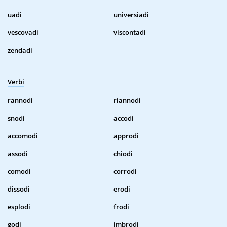
uadi
universiadi
vescovadi
viscontadi
zendadi
Verbi
rannodi
riannodi
snodi
accodi
accomodi
approdi
assodi
chiodi
comodi
corrodi
dissodi
erodi
esplodi
frodi
godi
imbrodi