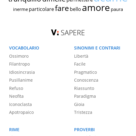
amore
fare
particolare
bello
inerme
paura
SAPERE
VOCABOLARIO
SINONIMI E CONTRARI
Ossimoro
Libertà
Filantropo
Facile
Idiosincrasia
Pragmatico
Pusillanime
Conoscenza
Refuso
Riassunto
Neofita
Paradigma
Iconoclasta
Gioia
Apotropaico
Tristezza
RIME
PROVERBI