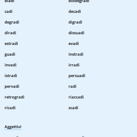
biadi
biodegradi
cadi
decadi
degradi
digradi
diradi
dissuadi
estradi
evadi
guadi
instradi
invadi
irradi
istradi
persuadi
pervadi
radi
retrogradi
riaccadi
ricadi
scadi
Aggettivi