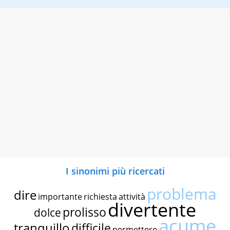
I sinonimi più ricercati
problema
dire
importante
richiesta
attività
divertente
prolisso
dolce
acume
tranquillo
difficile
permettere