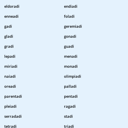
eldoradi
endiadi
enneadi
foladi
gadi
geremiadi
gladi
gonadi
gradi
guadi
lepadi
menadi
miriadi
monadi
naiadi
olimpiadi
oreadi
palladi
parentadi
pentadi
pleiadi
ragadi
serradadi
stadi
tetradi
triadi