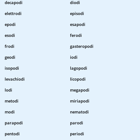
decapodi
diodi
elettrodi
episodi
epodi
esapodi
esodi
ferodi
frodi
gasteropodi
geodi
iodi
isopodi
lagopodi
levachiodi
licopodi
lodi
megapodi
metodi
miriapodi
modi
nematodi
parapodi
parodi
pentodi
periodi