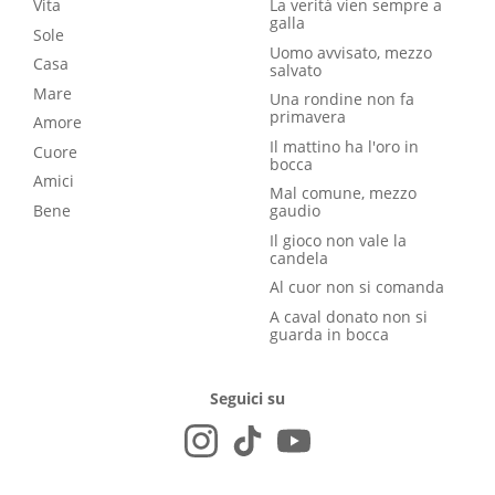
Vita
La verità vien sempre a
galla
Sole
Uomo avvisato, mezzo
Casa
salvato
Mare
Una rondine non fa
primavera
Amore
Il mattino ha l'oro in
Cuore
bocca
Amici
Mal comune, mezzo
Bene
gaudio
Il gioco non vale la
candela
Al cuor non si comanda
A caval donato non si
guarda in bocca
Seguici su