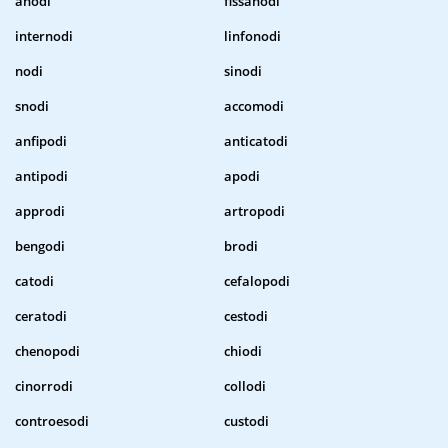
anodi
fissanodi
internodi
linfonodi
nodi
sinodi
snodi
accomodi
anfipodi
anticatodi
antipodi
apodi
approdi
artropodi
bengodi
brodi
catodi
cefalopodi
ceratodi
cestodi
chenopodi
chiodi
cinorrodi
collodi
controesodi
custodi