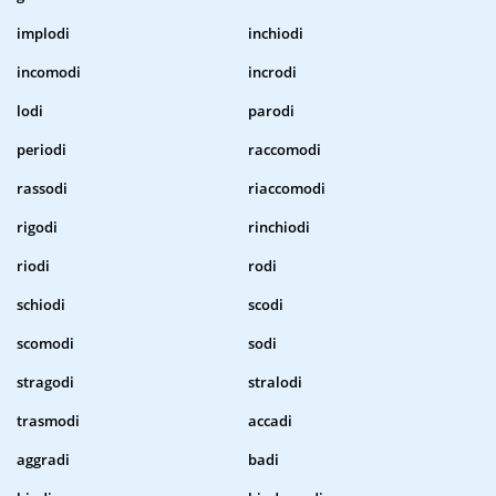
implodi
inchiodi
incomodi
incrodi
lodi
parodi
periodi
raccomodi
rassodi
riaccomodi
rigodi
rinchiodi
riodi
rodi
schiodi
scodi
scomodi
sodi
stragodi
stralodi
trasmodi
accadi
aggradi
badi