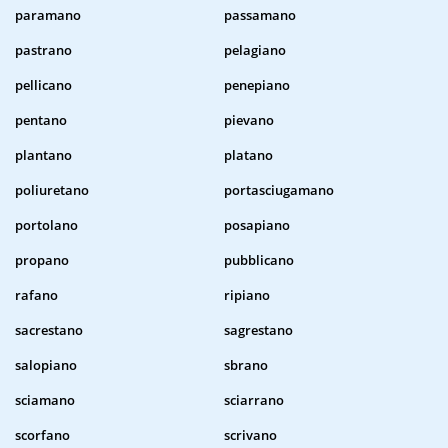
paramano
passamano
pastrano
pelagiano
pellicano
penepiano
pentano
pievano
plantano
platano
poliuretano
portasciugamano
portolano
posapiano
propano
pubblicano
rafano
ripiano
sacrestano
sagrestano
salopiano
sbrano
sciamano
sciarrano
scorfano
scrivano