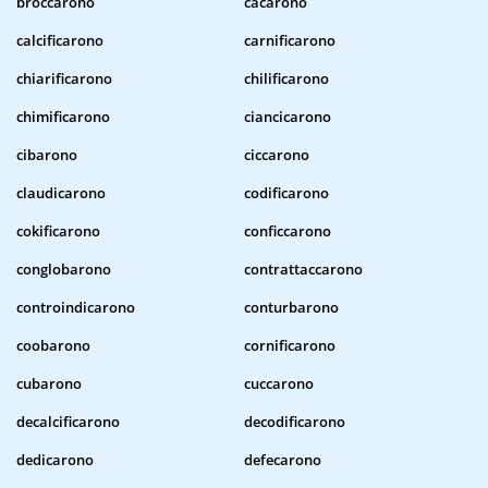
broccarono
cacarono
calcificarono
carnificarono
chiarificarono
chilificarono
chimificarono
ciancicarono
cibarono
ciccarono
claudicarono
codificarono
cokificarono
conficcarono
conglobarono
contrattaccarono
controindicarono
conturbarono
coobarono
cornificarono
cubarono
cuccarono
decalcificarono
decodificarono
dedicarono
defecarono