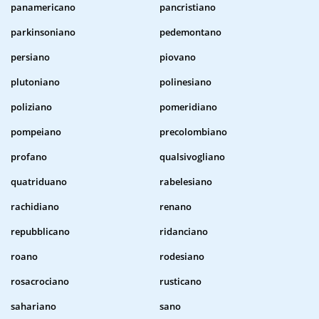
panamericano
pancristiano
parkinsoniano
pedemontano
persiano
piovano
plutoniano
polinesiano
poliziano
pomeridiano
pompeiano
precolombiano
profano
qualsivogliano
quatriduano
rabelesiano
rachidiano
renano
repubblicano
ridanciano
roano
rodesiano
rosacrociano
rusticano
sahariano
sano