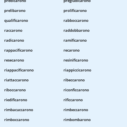
predicarono
pregiudicarono
prelibarono
prolificarono
qualificarono
rabboccarono
raccarono
raddobbarono
radicarono
ramificarono
rappacificarono
recarono
resecarono
resinificarono
riappacificarono
riappiccicarono
riattaccarono
ribeccarono
riboccarono
riconficcarono
riedificarono
rificcarono
rimbacuccarono
rimbeccarono
rimboccarono
rimbombarono