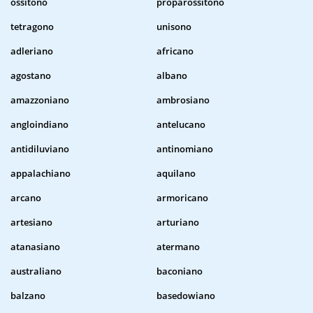
ossitono
proparossitono
tetragono
unisono
adleriano
africano
agostano
albano
amazzoniano
ambrosiano
angloindiano
antelucano
antidiluviano
antinomiano
appalachiano
aquilano
arcano
armoricano
artesiano
arturiano
atanasiano
atermano
australiano
baconiano
balzano
basedowiano