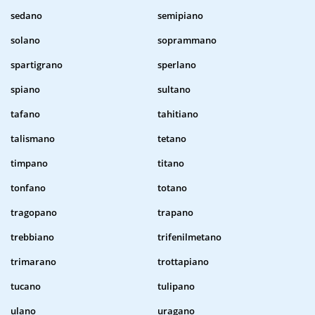
sedano
semipiano
solano
soprammano
spartigrano
sperlano
spiano
sultano
tafano
tahitiano
talismano
tetano
timpano
titano
tonfano
totano
tragopano
trapano
trebbiano
trifenilmetano
trimarano
trottapiano
tucano
tulipano
ulano
uragano