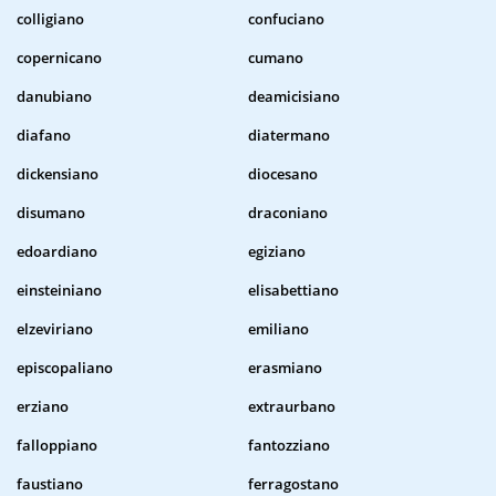
colligiano
confuciano
copernicano
cumano
danubiano
deamicisiano
diafano
diatermano
dickensiano
diocesano
disumano
draconiano
edoardiano
egiziano
einsteiniano
elisabettiano
elzeviriano
emiliano
episcopaliano
erasmiano
erziano
extraurbano
falloppiano
fantozziano
faustiano
ferragostano