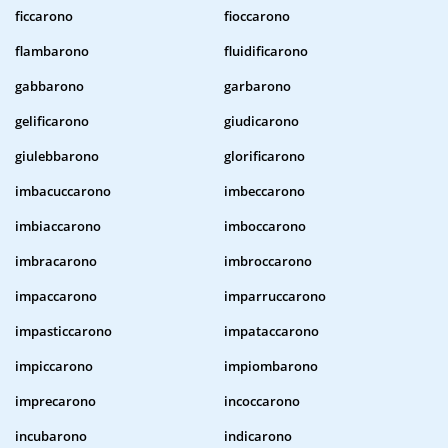
ficcarono
fioccarono
flambarono
fluidificarono
gabbarono
garbarono
gelificarono
giudicarono
giulebbarono
glorificarono
imbacuccarono
imbeccarono
imbiaccarono
imboccarono
imbracarono
imbroccarono
impaccarono
imparruccarono
impasticcarono
impataccarono
impiccarono
impiombarono
imprecarono
incoccarono
incubarono
indicarono