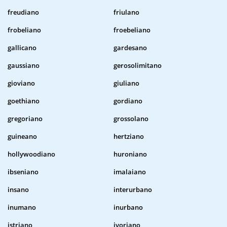
freudiano
friulano
frobeliano
froebeliano
gallicano
gardesano
gaussiano
gerosolimitano
gioviano
giuliano
goethiano
gordiano
gregoriano
grossolano
guineano
hertziano
hollywoodiano
huroniano
ibseniano
imalaiano
insano
interurbano
inumano
inurbano
istriano
ivoriano