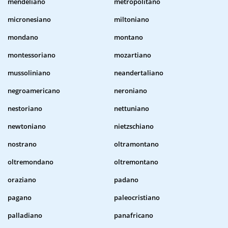
mendeliano
metropolitano
micronesiano
miltoniano
mondano
montano
montessoriano
mozartiano
mussoliniano
neandertaliano
negroamericano
neroniano
nestoriano
nettuniano
newtoniano
nietzschiano
nostrano
oltramontano
oltremondano
oltremontano
oraziano
padano
pagano
paleocristiano
palladiano
panafricano