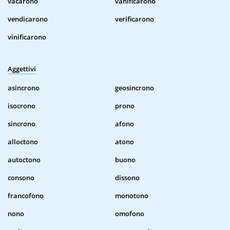
vacarono
vanificarono
vendicarono
verificarono
vinificarono
Aggettivi
asincrono
geosincrono
isocrono
prono
sincrono
afono
alloctono
atono
autoctono
buono
consono
dissono
francofono
monotono
nono
omofono