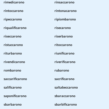
rimedicarono
rinsaccarono
rintoccarono
rintonacarono
ripeccarono
ripiombarono
riqualificarono
risecarono
riseccarono
riserbarono
ristuccarono
ritoccarono
riturbarono
riunificarono
rivendicarono
riverificarono
rombarono
rubarono
saccarificarono
sacrificarono
salificarono
saltabeccarono
saponificarono
sbaraccarono
sbarbarono
sbarbificarono