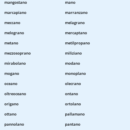
mangostano
mano
marcapiano
marranzano
meccano
melagrano
melograno
mercaptano
metano
metilpropano
mezzosoprano
miliziano
mirabolano
modano
mogano
monoplano
oceano
olecrano
oltreoceano
ontano
origano
ortolano
ottano
pallamano
pannolano
pantano