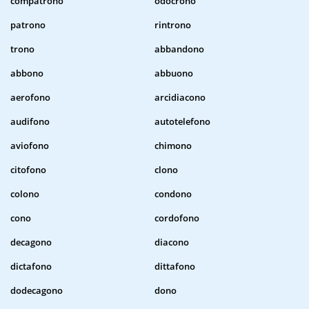
compatrono
odocrono
patrono
rintrono
trono
abbandono
abbono
abbuono
aerofono
arcidiacono
audifono
autotelefono
aviofono
chimono
citofono
clono
colono
condono
cono
cordofono
decagono
diacono
dictafono
dittafono
dodecagono
dono