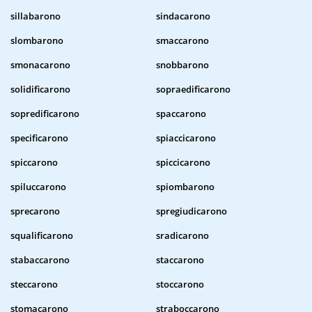
sillabarono
sindacarono
slombarono
smaccarono
smonacarono
snobbarono
solidificarono
sopraedificarono
sopredificarono
spaccarono
specificarono
spiaccicarono
spiccarono
spiccicarono
spiluccarono
spiombarono
sprecarono
spregiudicarono
squalificarono
sradicarono
stabaccarono
staccarono
steccarono
stoccarono
stomacarono
straboccarono