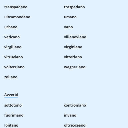
transpadano
traspadano
ultramondano
umano
urbano
vano
vaticano
villanoviano
virgiliano
virginiano
vitruviano
vittoriano
volterriano
wagneriano
zoliano
Avverbi
sottotono
contromano
fuorimano
invano
lontano
oltreoceano