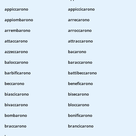
appiccarono
appiccicarono
appiombarono
arrecarono
arrembarono
arroccarono
attaccarono
attraccarono
azzeccarono
bacarono
baloccarono
baraccarono
barbificarono
battibeccarono
beccarono
beneficarono
biascicarono
bisecarono
bivaccarono
bloccarono
bombarono
bonificarono
braccarono
brancicarono