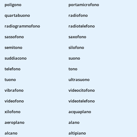
poligono
portamicrofono
quartabuono
radiofono
radiogrammofono
radiotelefono
sassofono
saxofono
semitono
silofono
suddiacono
suono
telefono
tono
tuono
ultrasuono
vibrafono
videocitofono
videofono
videotelefono
xilofono
acquaplano
aeroplano
alano
alcano
altipiano