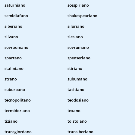
saturniano
scespiriano
semidiafano
shakespeariano
siberiano
siluriano
silvano
slesiano
sovraumano
sovrumano
spartano
spenseriano
staliniano
stiriano
strano
subumano
suburbano
tacitiano
tecnopolitano
teodosiano
termidoriano
texano
tiziano
tolstoiano
transgiordano
transiberiano