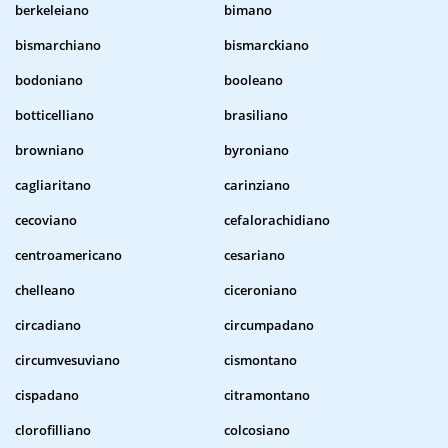
berkeleiano
bimano
bismarchiano
bismarckiano
bodoniano
booleano
botticelliano
brasiliano
browniano
byroniano
cagliaritano
carinziano
cecoviano
cefalorachidiano
centroamericano
cesariano
chelleano
ciceroniano
circadiano
circumpadano
circumvesuviano
cismontano
cispadano
citramontano
clorofilliano
colcosiano