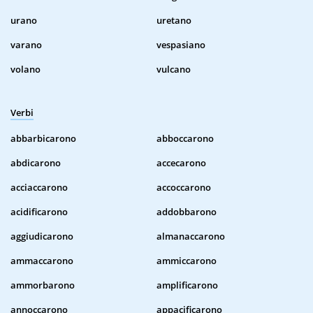
urano
uretano
varano
vespasiano
volano
vulcano
Verbi
abbarbicarono
abboccarono
abdicarono
accecarono
acciaccarono
accoccarono
acidificarono
addobbarono
aggiudicarono
almanaccarono
ammaccarono
ammiccarono
ammorbarono
amplificarono
annoccarono
appacificarono