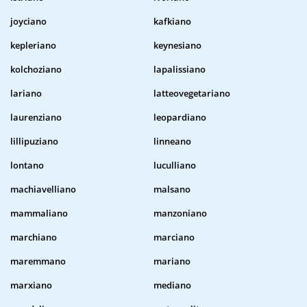
joyciano
kafkiano
kepleriano
keynesiano
kolchoziano
lapalissiano
lariano
latteovegetariano
laurenziano
leopardiano
lillipuziano
linneano
lontano
luculliano
machiavelliano
malsano
mammaliano
manzoniano
marchiano
marciano
maremmano
mariano
marxiano
mediano