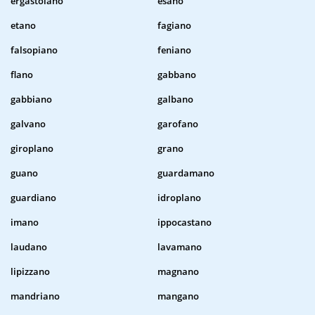
ergastolano
esano
etano
fagiano
falsopiano
feniano
flano
gabbano
gabbiano
galbano
galvano
garofano
giroplano
grano
guano
guardamano
guardiano
idroplano
imano
ippocastano
laudano
lavamano
lipizzano
magnano
mandriano
mangano