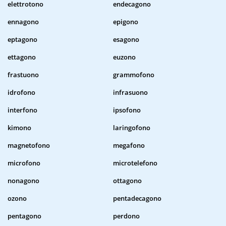
elettrotono
endecagono
ennagono
epigono
eptagono
esagono
ettagono
euzono
frastuono
grammofono
idrofono
infrasuono
interfono
ipsofono
kimono
laringofono
magnetofono
megafono
microfono
microtelefono
nonagono
ottagono
ozono
pentadecagono
pentagono
perdono