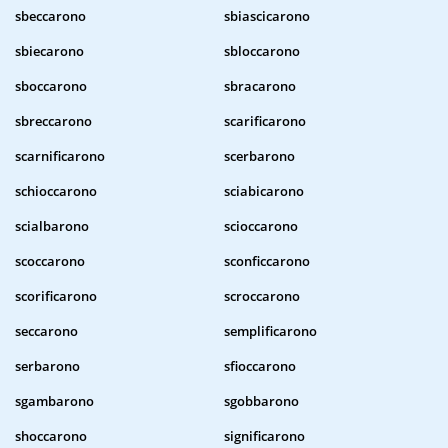
sbeccarono
sbiascicarono
sbiecarono
sbloccarono
sboccarono
sbracarono
sbreccarono
scarificarono
scarnificarono
scerbarono
schioccarono
sciabicarono
scialbarono
scioccarono
scoccarono
sconficcarono
scorificarono
scroccarono
seccarono
semplificarono
serbarono
sfioccarono
sgambarono
sgobbarono
shoccarono
significarono