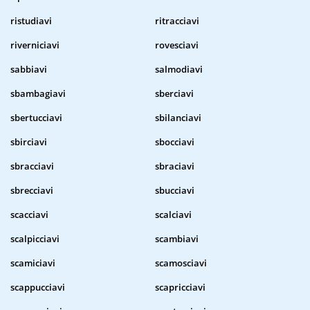
ristudiavi
ritracciavi
riverniciavi
rovesciavi
sabbiavi
salmodiavi
sbambagiavi
sberciavi
sbertucciavi
sbilanciavi
sbirciavi
sbocciavi
sbracciavi
sbraciavi
sbrecciavi
sbucciavi
scacciavi
scalciavi
scalpicciavi
scambiavi
scamiciavi
scamosciavi
scappucciavi
scapricciavi