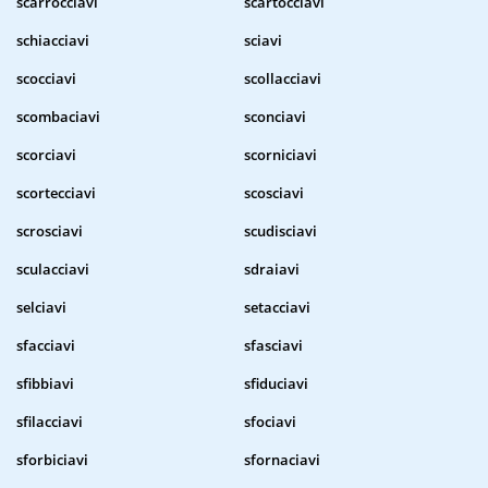
scarrocciavi
scartocciavi
schiacciavi
sciavi
scocciavi
scollacciavi
scombaciavi
sconciavi
scorciavi
scorniciavi
scortecciavi
scosciavi
scrosciavi
scudisciavi
sculacciavi
sdraiavi
selciavi
setacciavi
sfacciavi
sfasciavi
sfibbiavi
sfiduciavi
sfilacciavi
sfociavi
sforbiciavi
sfornaciavi