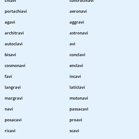
chiavi
controchiavi
portachiavi
aeronavi
agavi
aggravi
architravi
astronavi
autoclavi
avi
bisavi
conclavi
cosmonavi
enclavi
favi
incavi
langravi
laticlavi
margravi
motonavi
navi
passacavi
posacavi
proavi
ricavi
scavi