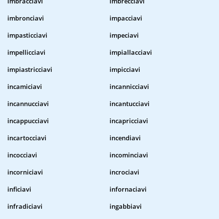
imbracciavi
imbrecciavi
imbronciavi
impacciavi
impasticciavi
impeciavi
impellicciavi
impiallacciavi
impiastricciavi
impicciavi
incamiciavi
incannicciavi
incannucciavi
incantucciavi
incappucciavi
incapricciavi
incartocciavi
incendiavi
incocciavi
incominciavi
incorniciavi
incrociavi
inficiavi
infornaciavi
infradiciavi
ingabbiavi