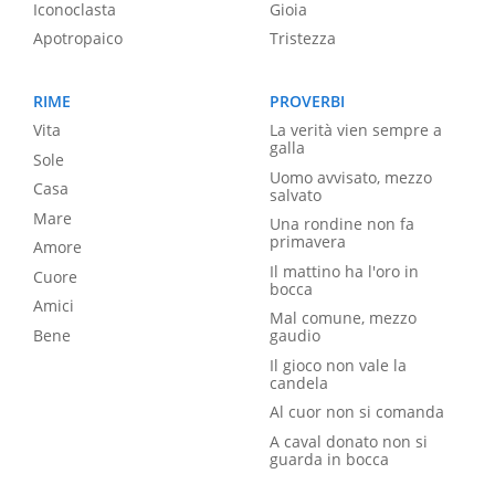
Iconoclasta
Gioia
Apotropaico
Tristezza
RIME
PROVERBI
Vita
La verità vien sempre a
galla
Sole
Uomo avvisato, mezzo
Casa
salvato
Mare
Una rondine non fa
primavera
Amore
Il mattino ha l'oro in
Cuore
bocca
Amici
Mal comune, mezzo
Bene
gaudio
Il gioco non vale la
candela
Al cuor non si comanda
A caval donato non si
guarda in bocca