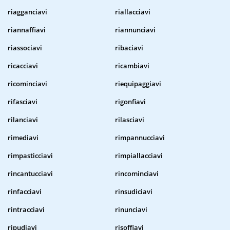
riagganciavi
riallacciavi
riannaffiavi
riannunciavi
riassociavi
ribaciavi
ricacciavi
ricambiavi
ricominciavi
riequipaggiavi
rifasciavi
rigonfiavi
rilanciavi
rilasciavi
rimediavi
rimpannucciavi
rimpasticciavi
rimpiallacciavi
rincantucciavi
rincominciavi
rinfacciavi
rinsudiciavi
rintracciavi
rinunciavi
ripudiavi
risoffiavi