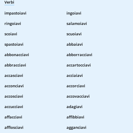
Verbi
impastoiavi
ingoiavi
ringoiavi
salamoiavi
scoiavi
scuoiavi
spastoiavi
abbaiavi
abbonacciavi
abborracciavi
abbracciavi
accartocciavi
accasciavi
acciaiavi
acconciavi
accorciavi
accosciavi
accovacciavi
accucciavi
adagiavi
affacciavi
affibbiavi
afflosciavi
agganciavi