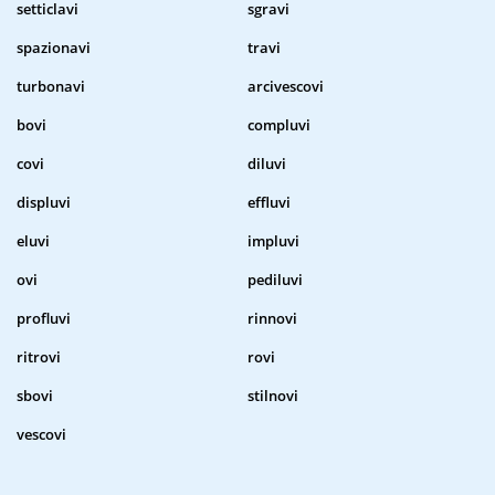
setticlavi
sgravi
spazionavi
travi
turbonavi
arcivescovi
bovi
compluvi
covi
diluvi
displuvi
effluvi
eluvi
impluvi
ovi
pediluvi
profluvi
rinnovi
ritrovi
rovi
sbovi
stilnovi
vescovi