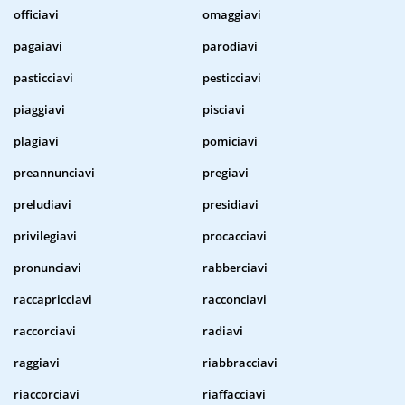
officiavi
omaggiavi
pagaiavi
parodiavi
pasticciavi
pesticciavi
piaggiavi
pisciavi
plagiavi
pomiciavi
preannunciavi
pregiavi
preludiavi
presidiavi
privilegiavi
procacciavi
pronunciavi
rabberciavi
raccapricciavi
racconciavi
raccorciavi
radiavi
raggiavi
riabbracciavi
riaccorciavi
riaffacciavi