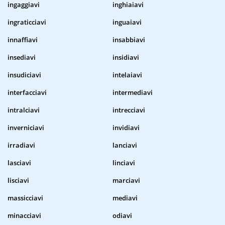
ingaggiavi
inghiaiavi
ingraticciavi
inguaiavi
innaffiavi
insabbiavi
insediavi
insidiavi
insudiciavi
intelaiavi
interfacciavi
intermediavi
intralciavi
intrecciavi
inverniciavi
invidiavi
irradiavi
lanciavi
lasciavi
linciavi
lisciavi
marciavi
massicciavi
mediavi
minacciavi
odiavi