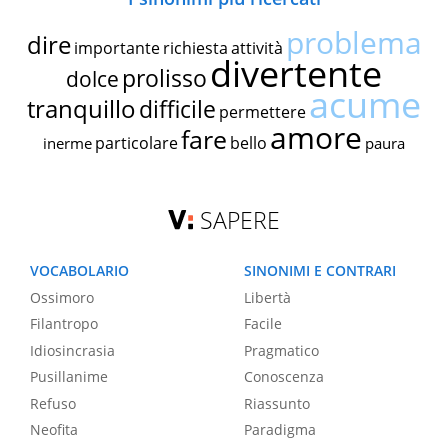
problema
dire
importante
richiesta
attività
divertente
prolisso
dolce
acume
tranquillo
difficile
permettere
amore
fare
particolare
bello
inerme
paura
SAPERE
VOCABOLARIO
SINONIMI E CONTRARI
Ossimoro
Libertà
Filantropo
Facile
Idiosincrasia
Pragmatico
Pusillanime
Conoscenza
Refuso
Riassunto
Neofita
Paradigma