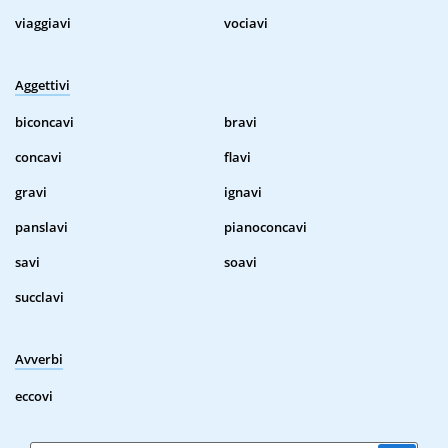
viaggiavi
vociavi
Aggettivi
biconcavi
bravi
concavi
flavi
gravi
ignavi
panslavi
pianoconcavi
savi
soavi
succlavi
Avverbi
eccovi