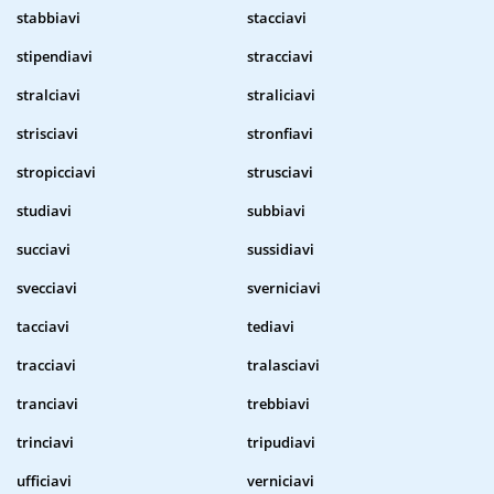
stabbiavi
stacciavi
stipendiavi
stracciavi
stralciavi
straliciavi
strisciavi
stronfiavi
stropicciavi
strusciavi
studiavi
subbiavi
succiavi
sussidiavi
svecciavi
sverniciavi
tacciavi
tediavi
tracciavi
tralasciavi
tranciavi
trebbiavi
trinciavi
tripudiavi
ufficiavi
verniciavi