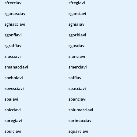
sfrecciavi
sfregiavi
sganasciavi
sganciavi
sghiacciavi
sghiaiavi
sgonfiavi
sgorbiavi
sgraffiavi
sgusciavi
slacciavi
slanciavi
smanacciavi
smerciavi
snebbiavi
soffiavi
sovesciavi
spacciavi
spaiavi
spanciavi
spicciavi
spiumacciavi
spregiavi
sprimacciavi
spulciavi
squarciavi