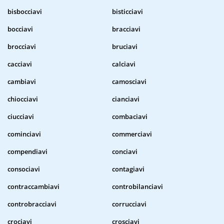
bisbocciavi
bisticciavi
bocciavi
bracciavi
brocciavi
bruciavi
cacciavi
calciavi
cambiavi
camosciavi
chiocciavi
cianciavi
ciucciavi
combaciavi
cominciavi
commerciavi
compendiavi
conciavi
consociavi
contagiavi
contraccambiavi
controbilanciavi
controbracciavi
corrucciavi
crociavi
crosciavi