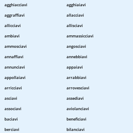
agghiacciavi
agghiaiavi
aggraffiavi
allacciavi
allicciavi
allisciavi
ambiavi
ammassicciavi
ammosciavi
angosciavi
annaffiavi
annebbiavi
annunciavi
appaiavi
appollaiavi
arrabbiavi
arricciavi
arrovesciavi
asciavi
assediavi
associavi
aviolanciavi
baciavi
beneficiavi
berciavi
bilanciavi