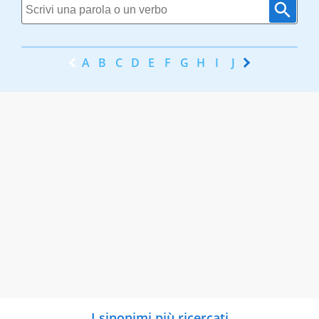
A
B
C
D
E
F
G
H
I
J
K
L
M
N
I sinonimi più ricercati