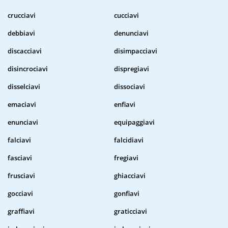
crucciavi
cucciavi
debbiavi
denunciavi
discacciavi
disimpacciavi
disincrociavi
dispregiavi
disselciavi
dissociavi
emaciavi
enfiavi
enunciavi
equipaggiavi
falciavi
falcidiavi
fasciavi
fregiavi
frusciavi
ghiacciavi
gocciavi
gonfiavi
graffiavi
graticciavi