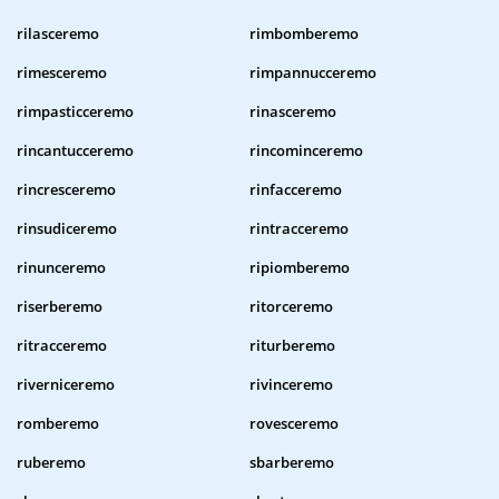
rilasceremo
rimbomberemo
rimesceremo
rimpannucceremo
rimpasticceremo
rinasceremo
rincantucceremo
rincominceremo
rincresceremo
rinfacceremo
rinsudiceremo
rintracceremo
rinunceremo
ripiomberemo
riserberemo
ritorceremo
ritracceremo
riturberemo
riverniceremo
rivinceremo
romberemo
rovesceremo
ruberemo
sbarberemo