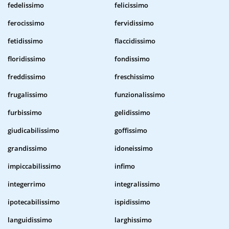
fedelissimo
felicissimo
ferocissimo
fervidissimo
fetidissimo
flaccidissimo
floridissimo
fondissimo
freddissimo
freschissimo
frugalissimo
funzionalissimo
furbissimo
gelidissimo
giudicabilissimo
goffissimo
grandissimo
idoneissimo
impiccabilissimo
infimo
integerrimo
integralissimo
ipotecabilissimo
ispidissimo
languidissimo
larghissimo