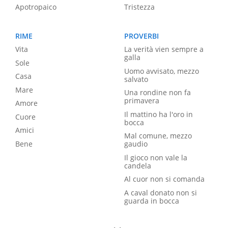
Apotropaico
Tristezza
RIME
PROVERBI
Vita
La verità vien sempre a
galla
Sole
Uomo avvisato, mezzo
Casa
salvato
Mare
Una rondine non fa
primavera
Amore
Il mattino ha l'oro in
Cuore
bocca
Amici
Mal comune, mezzo
Bene
gaudio
Il gioco non vale la
candela
Al cuor non si comanda
A caval donato non si
guarda in bocca