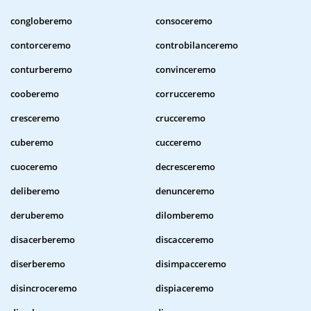
congloberemo
consoceremo
contorceremo
controbilanceremo
conturberemo
convinceremo
cooberemo
corrucceremo
cresceremo
crucceremo
cuberemo
cucceremo
cuoceremo
decresceremo
deliberemo
denunceremo
deruberemo
dilomberemo
disacerberemo
discacceremo
diserberemo
disimpacceremo
disincroceremo
dispiaceremo