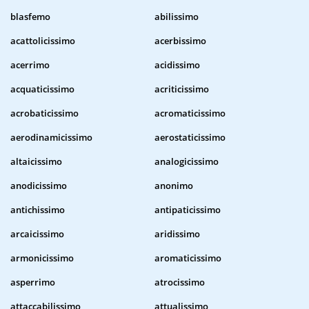
blasfemo
abilissimo
acattolicissimo
acerbissimo
acerrimo
acidissimo
acquaticissimo
acriticissimo
acrobaticissimo
acromaticissimo
aerodinamicissimo
aerostaticissimo
altaicissimo
analogicissimo
anodicissimo
anonimo
antichissimo
antipaticissimo
arcaicissimo
aridissimo
armonicissimo
aromaticissimo
asperrimo
atrocissimo
attaccabilissimo
attualissimo