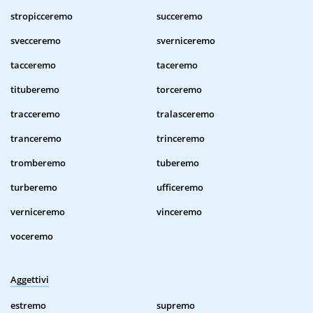
stropicceremo
succeremo
svecceremo
sverniceremo
tacceremo
taceremo
tituberemo
torceremo
tracceremo
tralasceremo
tranceremo
trinceremo
tromberemo
tuberemo
turberemo
ufficeremo
verniceremo
vinceremo
voceremo
Aggettivi
estremo
supremo