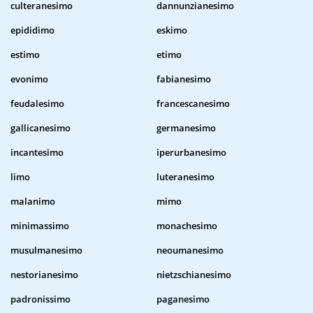
culteranesimo
dannunzianesimo
epididimo
eskimo
estimo
etimo
evonimo
fabianesimo
feudalesimo
francescanesimo
gallicanesimo
germanesimo
incantesimo
iperurbanesimo
limo
luteranesimo
malanimo
mimo
minimassimo
monachesimo
musulmanesimo
neoumanesimo
nestorianesimo
nietzschianesimo
padronissimo
paganesimo