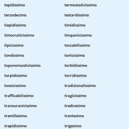
tepidissimo
termostaticissimo
terzodecimo
testardissimo
tiepidissimo
timidissimo
timocraticissimo
timpanicissimo
tipicissimo
toccabilissimo
tondissimo
tonicissimo
toponomasticissimo
torbidissimo
torpidissimo
torridissimo
tossicissimo
tradizionalissimo
trafficabilissimo
tragicissimo
transuranicissimo
tredicesimo
tremillesimo
trentesimo
trepidissimo
trigesimo