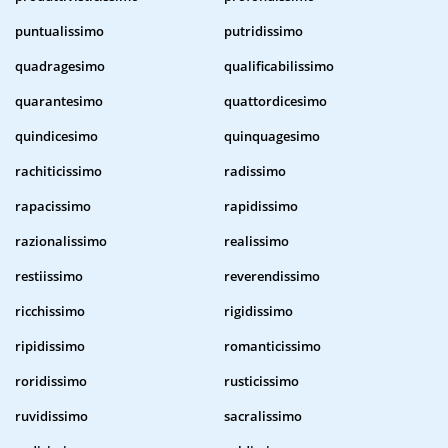
puntualissimo
putridissimo
quadragesimo
qualificabilissimo
quarantesimo
quattordicesimo
quindicesimo
quinquagesimo
rachiticissimo
radissimo
rapacissimo
rapidissimo
razionalissimo
realissimo
restiissimo
reverendissimo
ricchissimo
rigidissimo
ripidissimo
romanticissimo
roridissimo
rusticissimo
ruvidissimo
sacralissimo