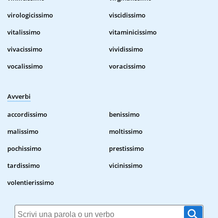
virologicissimo
viscidissimo
vitalissimo
vitaminicissimo
vivacissimo
vividissimo
vocalissimo
voracissimo
Avverbi
accordissimo
benissimo
malissimo
moltissimo
pochissimo
prestissimo
tardissimo
vicinissimo
volentierissimo