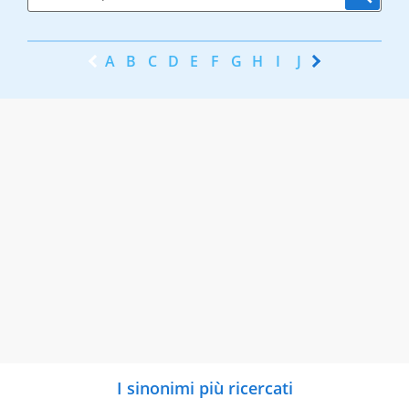
A
B
C
D
E
F
G
H
I
J
K
L
M
N
I sinonimi più ricercati