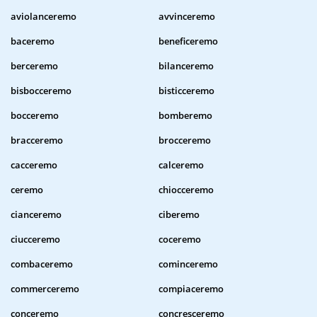
aviolanceremo
avvinceremo
baceremo
beneficeremo
berceremo
bilanceremo
bisbocceremo
bisticceremo
bocceremo
bomberemo
bracceremo
brocceremo
cacceremo
calceremo
ceremo
chiocceremo
cianceremo
ciberemo
ciucceremo
coceremo
combaceremo
cominceremo
commerceremo
compiaceremo
conceremo
concresceremo