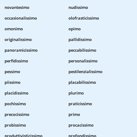
novantesimo
nudissimo
occasionalissimo
olofrasticissimo
omonimo
opimo
originalissimo
pallidissimo
panoramicissimo
peccabilissimo
perfidissimo
personalissimo
pessimo
pestilenzialissimo
piissimo
placabilissimo
placidissimo
plurimo
pochissimo
praticissimo
precocissimo
primo
probissimo
procacissimo
produttivisticissimo
profondissimo