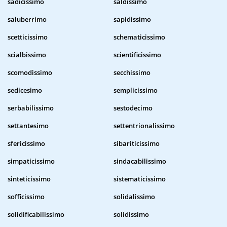
sadicissimo
saldissimo
saluberrimo
sapidissimo
scetticissimo
schematicissimo
scialbissimo
scientificissimo
scomodissimo
secchissimo
sedicesimo
semplicissimo
serbabilissimo
sestodecimo
settantesimo
settentrionalissimo
sfericissimo
sibariticissimo
simpaticissimo
sindacabilissimo
sinteticissimo
sistematicissimo
sofficissimo
solidalissimo
solidificabilissimo
solidissimo