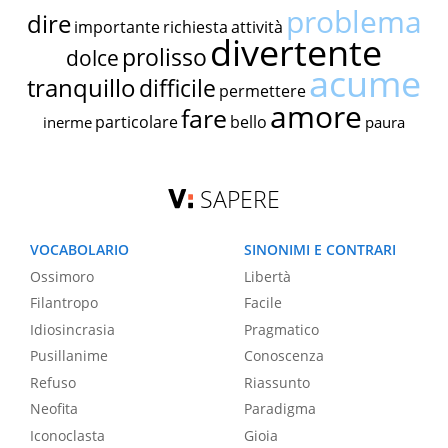
problema
dire
importante
richiesta
attività
divertente
prolisso
dolce
acume
tranquillo
difficile
permettere
amore
fare
particolare
bello
inerme
paura
SAPERE
VOCABOLARIO
SINONIMI E CONTRARI
Ossimoro
Libertà
Filantropo
Facile
Idiosincrasia
Pragmatico
Pusillanime
Conoscenza
Refuso
Riassunto
Neofita
Paradigma
Iconoclasta
Gioia