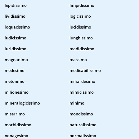
lepidissimo
limpidissimo
lividissimo
logicissimo
loquacissimo
lucidissimo
ludicissimo
lunghissimo
luridissimo
madidissimo
magnanimo
massimo
medesimo
medicabilissimo
metonimo
miliardesimo
milionesimo
mimicissimo
mineralogicissimo
minimo
miserrimo
mondissimo
morbidissimo
naturalissimo
nonagesimo
normalissimo