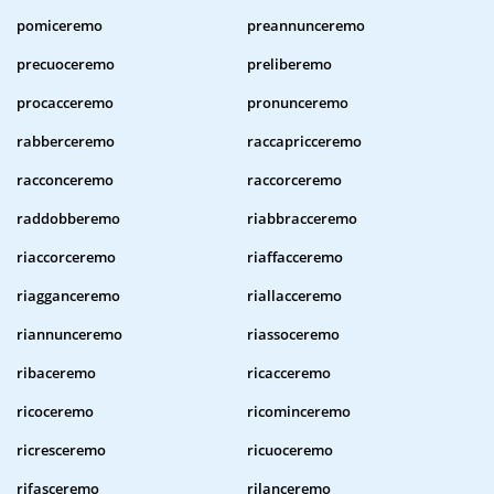
pomiceremo
preannunceremo
precuoceremo
preliberemo
procacceremo
pronunceremo
rabberceremo
raccapricceremo
racconceremo
raccorceremo
raddobberemo
riabbracceremo
riaccorceremo
riaffacceremo
riagganceremo
riallacceremo
riannunceremo
riassoceremo
ribaceremo
ricacceremo
ricoceremo
ricominceremo
ricresceremo
ricuoceremo
rifasceremo
rilanceremo