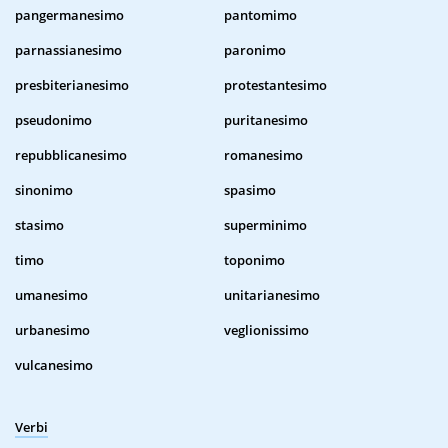
pangermanesimo
pantomimo
parnassianesimo
paronimo
presbiterianesimo
protestantesimo
pseudonimo
puritanesimo
repubblicanesimo
romanesimo
sinonimo
spasimo
stasimo
superminimo
timo
toponimo
umanesimo
unitarianesimo
urbanesimo
veglionissimo
vulcanesimo
Verbi