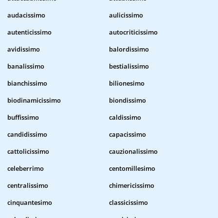
audacissimo
aulicissimo
autenticissimo
autocriticissimo
avidissimo
balordissimo
banalissimo
bestialissimo
bianchissimo
bilionesimo
biodinamicissimo
biondissimo
buffissimo
caldissimo
candidissimo
capacissimo
cattolicissimo
cauzionalissimo
celeberrimo
centomillesimo
centralissimo
chimericissimo
cinquantesimo
classicissimo