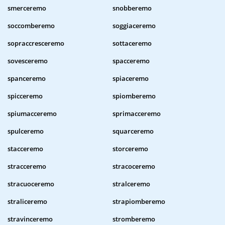
smerceremo
snobberemo
soccomberemo
soggiaceremo
sopraccresceremo
sottaceremo
sovesceremo
spacceremo
spanceremo
spiaceremo
spicceremo
spiomberemo
spiumacceremo
sprimacceremo
spulceremo
squarceremo
stacceremo
storceremo
stracceremo
stracoceremo
stracuoceremo
stralceremo
straliceremo
strapiomberemo
stravinceremo
stromberemo