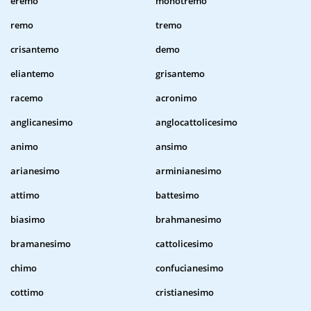
eremo
monotremo
remo
tremo
crisantemo
demo
eliantemo
grisantemo
racemo
acronimo
anglicanesimo
anglocattolicesimo
animo
ansimo
arianesimo
arminianesimo
attimo
battesimo
biasimo
brahmanesimo
bramanesimo
cattolicesimo
chimo
confucianesimo
cottimo
cristianesimo