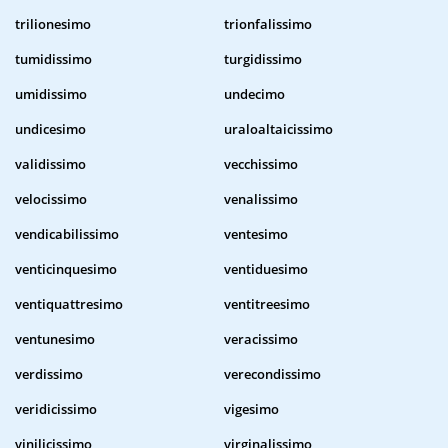
trilionesimo
trionfalissimo
tumidissimo
turgidissimo
umidissimo
undecimo
undicesimo
uraloaltaicissimo
validissimo
vecchissimo
velocissimo
venalissimo
vendicabilissimo
ventesimo
venticinquesimo
ventiduesimo
ventiquattresimo
ventitreesimo
ventunesimo
veracissimo
verdissimo
verecondissimo
veridicissimo
vigesimo
vinilicissimo
virginalissimo