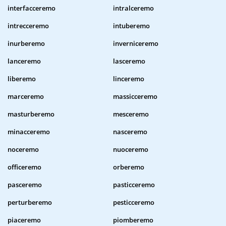
interfacceremo
intralceremo
intrecceremo
intuberemo
inurberemo
inverniceremo
lanceremo
lasceremo
liberemo
linceremo
marceremo
massicceremo
masturberemo
mesceremo
minacceremo
nasceremo
noceremo
nuoceremo
officeremo
orberemo
pasceremo
pasticceremo
perturberemo
pesticceremo
piaceremo
piomberemo