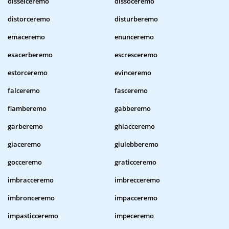
disselceremo
dissoceremo
distorceremo
disturberemo
emaceremo
enunceremo
esacerberemo
escresceremo
estorceremo
evinceremo
falceremo
fasceremo
flamberemo
gabberemo
garberemo
ghiacceremo
giaceremo
giulebberemo
gocceremo
graticceremo
imbracceremo
imbrecceremo
imbronceremo
impacceremo
impasticceremo
impeceremo