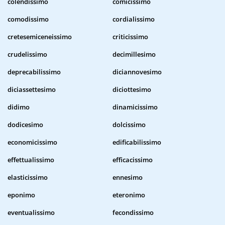
colendissimo
comicissimo
comodissimo
cordialissimo
cretesemiceneissimo
criticissimo
crudelissimo
decimillesimo
deprecabilissimo
diciannovesimo
diciassettesimo
diciottesimo
didimo
dinamicissimo
dodicesimo
dolcissimo
economicissimo
edificabilissimo
effettualissimo
efficacissimo
elasticissimo
ennesimo
eponimo
eteronimo
eventualissimo
fecondissimo