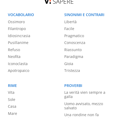
SAPERE
VOCABOLARIO
SINONIMI E CONTRARI
Ossimoro
Libertà
Filantropo
Facile
Idiosincrasia
Pragmatico
Pusillanime
Conoscenza
Refuso
Riassunto
Neofita
Paradigma
Iconoclasta
Gioia
Apotropaico
Tristezza
RIME
PROVERBI
Vita
La verità vien sempre a
galla
Sole
Uomo avvisato, mezzo
Casa
salvato
Mare
Una rondine non fa