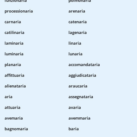
funzionaria
polmonaria
processionaria
arenaria
carnaria
catenaria
catilinaria
lagenaria
laminaria
linaria
luminaria
lunaria
planaria
accomandataria
affittuaria
aggiudicataria
alienataria
araucaria
aria
assegnataria
attuaria
avaria
avemaria
avemmaria
bagnomaria
baria