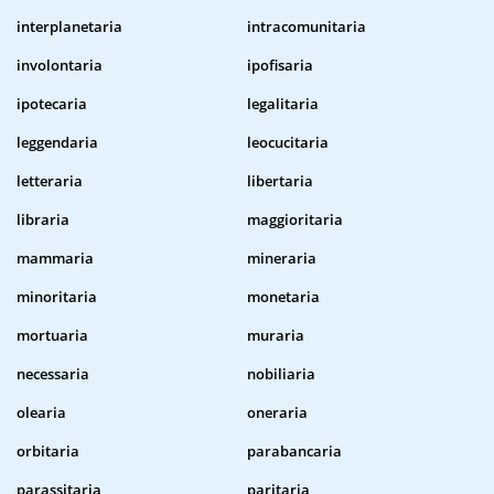
interplanetaria
intracomunitaria
involontaria
ipofisaria
ipotecaria
legalitaria
leggendaria
leocucitaria
letteraria
libertaria
libraria
maggioritaria
mammaria
mineraria
minoritaria
monetaria
mortuaria
muraria
necessaria
nobiliaria
olearia
oneraria
orbitaria
parabancaria
parassitaria
paritaria