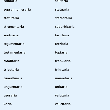
solidaria
solitaria
soprannumeraria
statuaria
statutaria
stercoraria
strumentaria
suburbicaria
suntuaria
tariffaria
tegumentaria
terziaria
testamentaria
topiaria
totalitaria
tranviaria
tributaria
trinitaria
tumultuaria
umanitaria
unguentaria
unitaria
usuraria
valutaria
varia
velleitaria