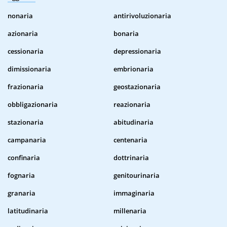
nonaria
antirivoluzionaria
azionaria
bonaria
cessionaria
depressionaria
dimissionaria
embrionaria
frazionaria
geostazionaria
obbligazionaria
reazionaria
stazionaria
abitudinaria
campanaria
centenaria
confinaria
dottrinaria
fognaria
genitourinaria
granaria
immaginaria
latitudinaria
millenaria