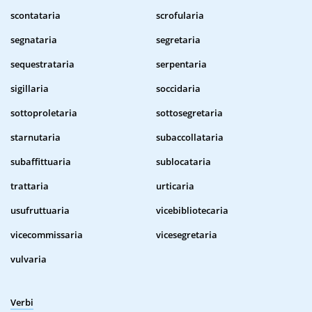
scontataria
scrofularia
segnataria
segretaria
sequestrataria
serpentaria
sigillaria
soccidaria
sottoproletaria
sottosegretaria
starnutaria
subaccollataria
subaffittuaria
sublocataria
trattaria
urticaria
usufruttuaria
vicebibliotecaria
vicecommissaria
vicesegretaria
vulvaria
Verbi