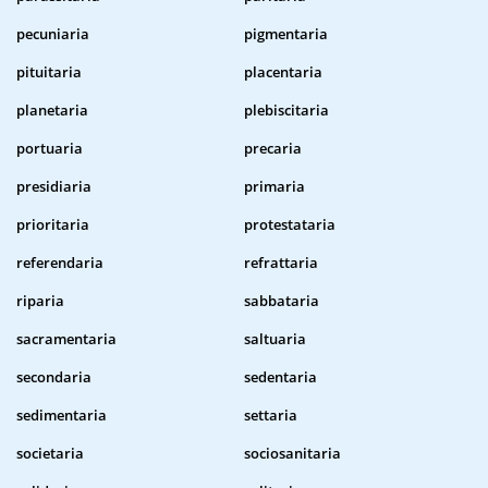
pecuniaria
pigmentaria
pituitaria
placentaria
planetaria
plebiscitaria
portuaria
precaria
presidiaria
primaria
prioritaria
protestataria
referendaria
refrattaria
riparia
sabbataria
sacramentaria
saltuaria
secondaria
sedentaria
sedimentaria
settaria
societaria
sociosanitaria