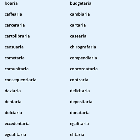
boaria
budgetaria
caffearia
cambiaria
carceraria
cartaria
cartolibraria
casearia
censuaria
chirografaria
cometaria
compendiaria
comunitaria
concordataria
consequenziaria
contraria
daziaria
deficitaria
dentaria
depositaria
dolciaria
donataria
eccedentaria
egalitaria
egualitaria
elitaria