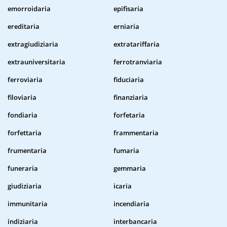
emorroidaria
epifisaria
ereditaria
erniaria
extragiudiziaria
extratariffaria
extrauniversitaria
ferrotranviaria
ferroviaria
fiduciaria
filoviaria
finanziaria
fondiaria
forfetaria
forfettaria
frammentaria
frumentaria
fumaria
funeraria
gemmaria
giudiziaria
icaria
immunitaria
incendiaria
indiziaria
interbancaria