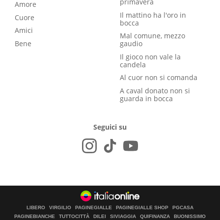
primavera
Amore
Il mattino ha l'oro in
Cuore
bocca
Amici
Mal comune, mezzo
Bene
gaudio
Il gioco non vale la
candela
Al cuor non si comanda
A caval donato non si
guarda in bocca
Seguici su
LIBERO
VIRGILIO
PAGINEGIALLE
PAGINEGIALLE SHOP
PGCASA
PAGINEBIANCHE
TUTTOCITTÀ
DILEI
SIVIAGGIA
QUIFINANZA
BUONISSIMO