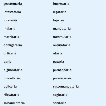
gesummaria
impresaria
intestataria
legataria
locataria
luparia
malaria
mandataria
matricaria
nummularia
obbligataria
ordinataria
orticaria
otaria
paria
pataria
pignorataria
prebendaria
procellaria
promissaria
pulicaria
raccomandataria
rilevataria
sagittaria
salsamentaria
sanitaria