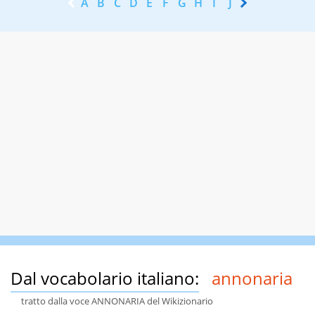
A
B
C
D
E
F
G
H
I
J
K
L
M
N
Dal vocabolario italiano:
annonaria
tratto dalla voce ANNONARIA del Wikizionario