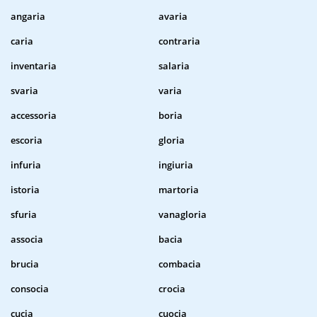
angaria
avaria
caria
contraria
inventaria
salaria
svaria
varia
accessoria
boria
escoria
gloria
infuria
ingiuria
istoria
martoria
sfuria
vanagloria
associa
bacia
brucia
combacia
consocia
crocia
cucia
cuocia