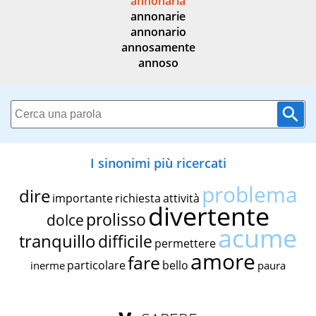
annonaria
annonarie
annonario
annosamente
annoso
I sinonimi più ricercati
problema
dire
importante
richiesta
attività
divertente
prolisso
dolce
acume
tranquillo
difficile
permettere
amore
fare
particolare
bello
inerme
paura