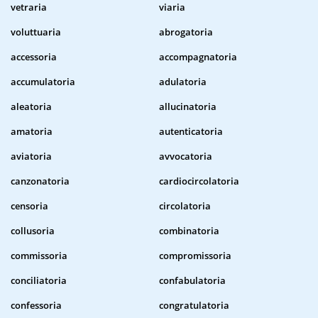
vetraria
viaria
voluttuaria
abrogatoria
accessoria
accompagnatoria
accumulatoria
adulatoria
aleatoria
allucinatoria
amatoria
autenticatoria
aviatoria
avvocatoria
canzonatoria
cardiocircolatoria
censoria
circolatoria
collusoria
combinatoria
commissoria
compromissoria
conciliatoria
confabulatoria
confessoria
congratulatoria