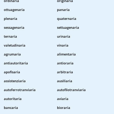
ordinaria
originaria
ottuagenaria
panaria
plenaria
quaternaria
sessagenaria
settuagenaria
ternaria
urinaria
valetudinaria
vinaria
agrumaria
alimentaria
antiautoritaria
antioraria
apofisaria
arbitraria
assistenziaria
ausiliaria
autoferrotranviaria
autofilotranviaria
autoritaria
aviaria
bancaria
bioraria