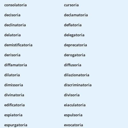
consolatoria
cursoria
decisoria
declamatoria
declinatoria
deflatoria
delatoria
delegatoria
demistificatoria
deprecatoria
derisoria
derogatoria
diffamatoria
diffusoria
dilatoria
dilazionatoria
dimissoria
discriminatoria
divinatoria
divisoria
edificatoria
eiaculatoria
espiatoria
espulsoria
espurgatoria
evocatoria