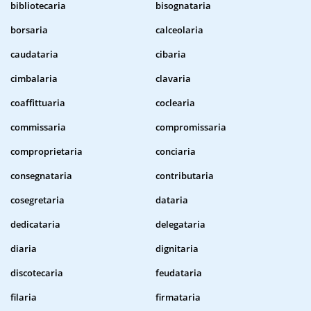
bibliotecaria
bisognataria
borsaria
calceolaria
caudataria
cibaria
cimbalaria
clavaria
coaffittuaria
coclearia
commissaria
compromissaria
comproprietaria
conciaria
consegnataria
contributaria
cosegretaria
dataria
dedicataria
delegataria
diaria
dignitaria
discotecaria
feudataria
filaria
firmataria