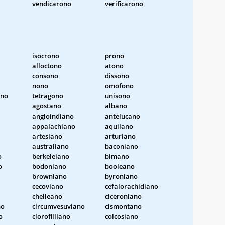
vendicarono
verificarono
isocrono
prono
alloctono
atono
consono
dissono
nono
omofono
ono
tetragono
unisono
agostano
albano
angloindiano
antelucano
appalachiano
aquilano
artesiano
arturiano
australiano
baconiano
o
berkeleiano
bimano
o
bodoniano
booleano
browniano
byroniano
cecoviano
cefalorachidiano
chelleano
ciceroniano
no
circumvesuviano
cismontano
o
clorofilliano
colcosiano