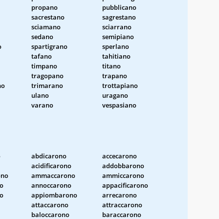
propano
pubblicano
sacrestano
sagrestano
sciamano
sciarrano
sedano
semipiano
o
spartigrano
sperlano
tafano
tahitiano
timpano
titano
tragopano
trapano
no
trimarano
trottapiano
ulano
uragano
varano
vespasiano
o
abdicarono
accecarono
acidificarono
addobbarono
ono
ammaccarono
ammiccarono
no
annoccarono
appacificarono
no
appiombarono
arrecarono
attaccarono
attraccarono
baloccarono
baraccarono