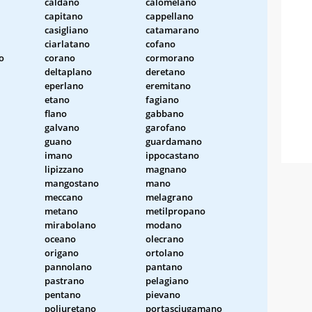
caldano
calomelano
capitano
cappellano
casigliano
catamarano
ciarlatano
cofano
o
corano
cormorano
deltaplano
deretano
eperlano
eremitano
etano
fagiano
flano
gabbano
galvano
garofano
guano
guardamano
imano
ippocastano
lipizzano
magnano
mangostano
mano
meccano
melagrano
metano
metilpropano
mirabolano
modano
oceano
olecrano
origano
ortolano
pannolano
pantano
pastrano
pelagiano
pentano
pievano
poliuretano
portasciugamano