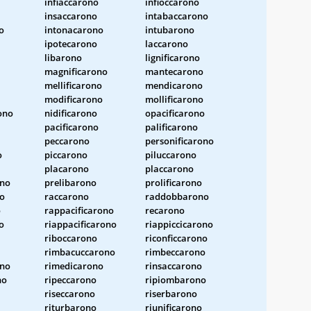
infiaccarono
infioccarono
insaccarono
intabaccarono
o
intonacarono
intubarono
ipotecarono
laccarono
libarono
lignificarono
magnificarono
mantecarono
mellificarono
mendicarono
modificarono
mollificarono
ono
nidificarono
opacificarono
pacificarono
palificarono
peccarono
personificarono
o
piccarono
piluccarono
placarono
placcarono
ono
prelibarono
prolificarono
o
raccarono
raddobbarono
o
rappacificarono
recarono
o
riappacificarono
riappiccicarono
riboccarono
riconficcarono
rimbacuccarono
rimbeccarono
no
rimedicarono
rinsaccarono
no
ripeccarono
ripiombarono
riseccarono
riserbarono
riturbarono
riunificarono