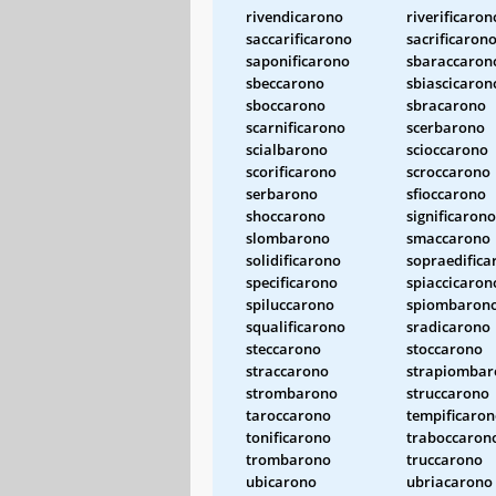
rivendicarono
riverificaron
saccarificarono
sacrificaron
saponificarono
sbaraccaron
sbeccarono
sbiascicaron
sboccarono
sbracarono
scarnificarono
scerbarono
scialbarono
scioccarono
scorificarono
scroccarono
serbarono
sfioccarono
shoccarono
significarono
slombarono
smaccarono
solidificarono
sopraedifica
specificarono
spiaccicaron
spiluccarono
spiombaron
squalificarono
sradicarono
steccarono
stoccarono
straccarono
strapiombar
strombarono
struccarono
taroccarono
tempificaro
tonificarono
traboccaron
trombarono
truccarono
ubicarono
ubriacarono