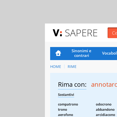
SAPERE
Sinonimi e
Vocabol
contrari
HOME
RIME
Rima con:
annotar
Sostantivi
compatrono
odocrono
trono
abbandono
aerofono
arcidiacono