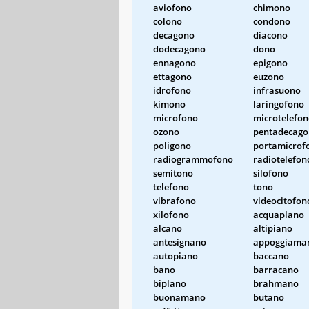
aviofono
chimono
colono
condono
decagono
diacono
dodecagono
dono
ennagono
epigono
ettagono
euzono
idrofono
infrasuono
kimono
laringofono
microfono
microtelefo
ozono
pentadecag
poligono
portamicrof
radiogrammofono
radiotelefon
semitono
silofono
telefono
tono
vibrafono
videocitofon
xilofono
acquaplano
alcano
altipiano
antesignano
appoggiama
autopiano
baccano
bano
barracano
biplano
brahmano
buonamano
butano