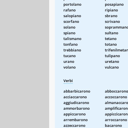
portolano
posapiano
rafano
ripiano
salopiano
sbrano
scorfano
scrivano
solano
sopramman
spiano
sultano
talismano
tetano
tonfano
totano
trebbiano
trifenilmeta
tucano
tulipano
urano
uretano
volano
vulcano
Verbi
abbarbicarono
abboccaron
acciaccarono
accoccarono
aggiudicarono
almanaccar
ammorbarono
amplificaro
appiccarono
appiccicaro
arrembarono
arroccarono
azzeccarono
bacarono