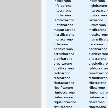
incubarono
indicarono
infoibarono
inglobarono
intaccarono
intersecaron
inurbarono
inzuccarono
lambiccarono
leccarono
lubrificarono
luccicarono
masturbarono
medicarono
mercificarono
moccicarono
monacarono
mummificar
orbarono
pacarono
panificarono
parificarono
perturbarono
pianificaron
piombarono
pitoccarono
predicarono
pregiudicar
qualificarono
rabboccaron
radicarono
ramificaron
resecarono
resinificaron
riattaccarono
ribeccarono
riedificarono
rificcarono
rimboccarono
rimbombaro
rintoccarono
rintonacaro
riqualificarono
risecarono
ristuccarono
ritoccarono