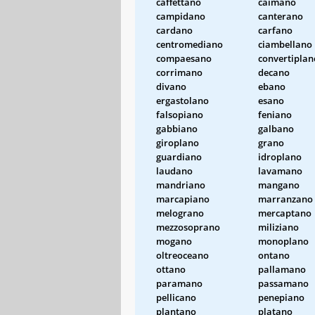
caffettano
caimano
campidano
canterano
cardano
carfano
centromediano
ciambellano
compaesano
convertiplan
corrimano
decano
divano
ebano
ergastolano
esano
falsopiano
feniano
gabbiano
galbano
giroplano
grano
guardiano
idroplano
laudano
lavamano
mandriano
mangano
marcapiano
marranzano
melograno
mercaptano
mezzosoprano
miliziano
mogano
monoplano
oltreoceano
ontano
ottano
pallamano
paramano
passamano
pellicano
penepiano
plantano
platano