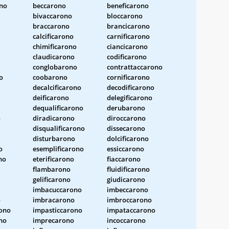
ono
beccarono
beneficarono
bivaccarono
bloccarono
braccarono
brancicarono
calcificarono
carnificarono
chimificarono
ciancicarono
claudicarono
codificarono
conglobarono
contrattaccarono
o
coobarono
cornificarono
decalcificarono
decodificarono
deificarono
delegificarono
dequalificarono
derubarono
o
diradicarono
diroccarono
disqualificarono
dissecarono
disturbarono
dolcificarono
o
esemplificarono
essiccarono
no
eterificarono
fiaccarono
flambarono
fluidificarono
gelificarono
giudicarono
imbacuccarono
imbeccarono
o
imbracarono
imbroccarono
ono
impasticcarono
impataccarono
no
imprecarono
incoccarono