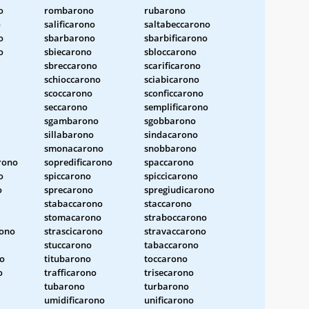
o
rombarono
rubarono
o
salificarono
saltabeccarono
o
sbarbarono
sbarbificarono
o
sbiecarono
sbloccarono
sbreccarono
scarificarono
schioccarono
sciabicarono
scoccarono
sconficcarono
seccarono
semplificarono
sgambarono
sgobbarono
sillabarono
sindacarono
smonacarono
snobbarono
rono
sopredificarono
spaccarono
o
spiccarono
spiccicarono
o
sprecarono
spregiudicarono
stabaccarono
staccarono
stomacarono
straboccarono
ono
strascicarono
stravaccarono
stuccarono
tabaccarono
no
titubarono
toccarono
o
trafficarono
trisecarono
tubarono
turbarono
umidificarono
unificarono