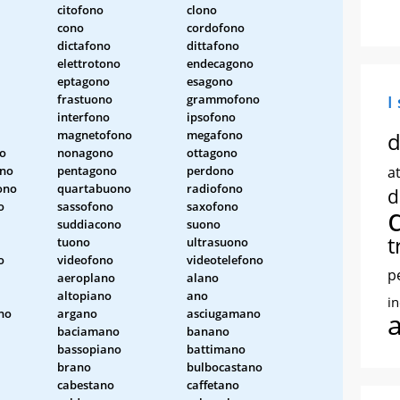
citofono
clono
cono
cordofono
dictafono
dittafono
elettrotono
endecagono
eptagono
esagono
frastuono
grammofono
I
interfono
ipsofono
magnetofono
megafono
d
no
nonagono
ottagono
ono
pentagono
perdono
at
ono
quartabuono
radiofono
d
o
sassofono
saxofono
suddiacono
suono
t
tuono
ultrasuono
o
videofono
videotelefono
p
aeroplano
alano
altopiano
ano
i
no
argano
asciugamano
baciamano
banano
bassopiano
battimano
brano
bulbocastano
cabestano
caffetano