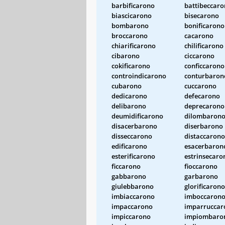
barbificarono
battibeccar
biascicarono
bisecarono
bombarono
bonificarono
broccarono
cacarono
chiarificarono
chilificarono
cibarono
ciccarono
cokificarono
conficcarono
controindicarono
conturbaron
cubarono
cuccarono
dedicarono
defecarono
delibarono
deprecarono
deumidificarono
dilombaron
disacerbarono
diserbarono
disseccarono
distaccarono
edificarono
esacerbaron
esterificarono
estrinsecaro
ficcarono
fioccarono
gabbarono
garbarono
giulebbarono
glorificarono
imbiaccarono
imboccaron
impaccarono
imparruccar
impiccarono
impiombaro