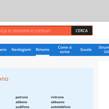
Come si
Strum
ario
Neologismi
Rimario
Scuola
scrive
Uti
ono
patrono
rintrono
abbono
abbuono
audifono
autotelefono