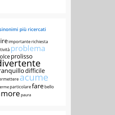
 sinonimi più ricercati
ire
importante
richiesta
problema
tività
prolisso
olce
divertente
ranquillo
difficile
acume
ermettere
fare
particolare
bello
nerme
amore
paura