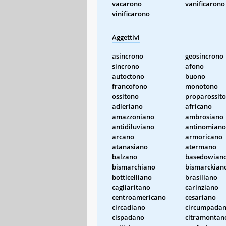
vacarono
vanificarono
vinificarono
Aggettivi
asincrono
geosincrono
sincrono
afono
autoctono
buono
francofono
monotono
ossitono
proparossit
adleriano
africano
amazzoniano
ambrosiano
antidiluviano
antinomiano
arcano
armoricano
atanasiano
atermano
balzano
basedowian
bismarchiano
bismarckian
botticelliano
brasiliano
cagliaritano
carinziano
centroamericano
cesariano
circadiano
circumpada
cispadano
citramontan