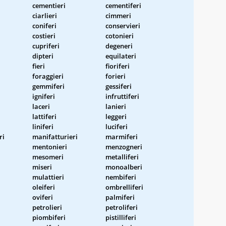
cementieri
cementiferi
ciarlieri
cimmeri
coniferi
conservieri
costieri
cotonieri
cupriferi
degeneri
dipteri
equilateri
fieri
fioriferi
foraggieri
forieri
gemmiferi
gessiferi
igniferi
infruttiferi
laceri
lanieri
lattiferi
leggeri
liniferi
luciferi
ri
manifatturieri
marmiferi
mentonieri
menzogneri
mesomeri
metalliferi
miseri
monoalberi
mulattieri
nembiferi
oleiferi
ombrelliferi
oviferi
palmiferi
petrolieri
petroliferi
piombiferi
pistilliferi