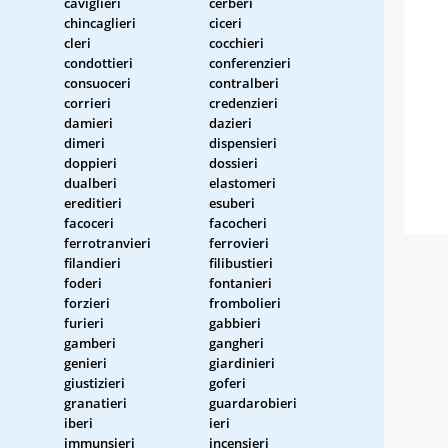
caviglieri
cerberi
chincaglieri
ciceri
cleri
cocchieri
condottieri
conferenzieri
consuoceri
contralberi
corrieri
credenzieri
damieri
dazieri
dimeri
dispensieri
doppieri
dossieri
dualberi
elastomeri
ereditieri
esuberi
facoceri
facocheri
ferrotranvieri
ferrovieri
filandieri
filibustieri
foderi
fontanieri
forzieri
frombolieri
furieri
gabbieri
gamberi
gangheri
genieri
giardinieri
giustizieri
goferi
granatieri
guardarobieri
iberi
ieri
immunsieri
incensieri