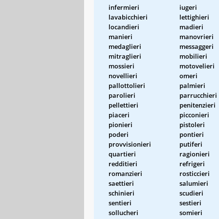
infermieri
iugeri
lavabicchieri
lettighieri
locandieri
madieri
manieri
manovrieri
medaglieri
messaggeri
mitraglieri
mobilieri
mossieri
motovelieri
novellieri
omeri
pallottolieri
palmieri
parolieri
parrucchieri
pellettieri
penitenzieri
piaceri
picconieri
pionieri
pistoleri
poderi
pontieri
provvisionieri
putiferi
quartieri
ragionieri
redditieri
refrigeri
romanzieri
rosticcieri
saettieri
salumieri
schinieri
scudieri
sentieri
sestieri
sollucheri
somieri