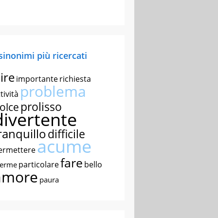
 sinonimi più ricercati
ire
importante
richiesta
problema
tività
prolisso
olce
divertente
ranquillo
difficile
acume
ermettere
fare
particolare
bello
nerme
amore
paura