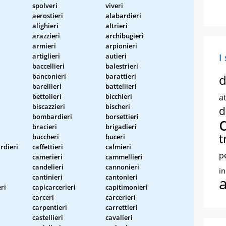
spolveri
viveri
aerostieri
alabardieri
alighieri
altrieri
arazzieri
archibugieri
armieri
arpionieri
artiglieri
autieri
I
baccellieri
balestrieri
banconieri
barattieri
d
barellieri
battellieri
bettolieri
bicchieri
at
biscazzieri
bischeri
d
bombardieri
borsettieri
bracieri
brigadieri
t
buccheri
buceri
rdieri
caffettieri
calmieri
p
camerieri
cammellieri
candelieri
cannonieri
i
cantinieri
cantonieri
ri
capicarcerieri
capitimonieri
carceri
carcerieri
carpentieri
carrettieri
castellieri
cavalieri