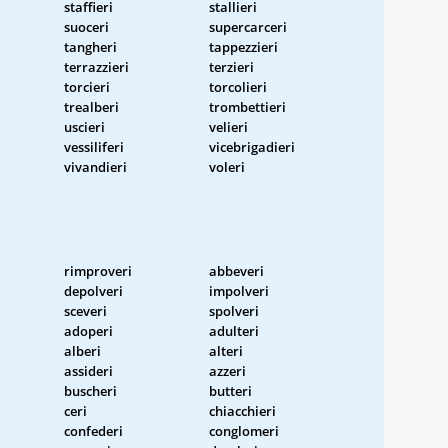
staffieri
stallieri
suoceri
supercarceri
tangheri
tappezzieri
terrazzieri
terzieri
torcieri
torcolieri
trealberi
trombettieri
uscieri
velieri
vessiliferi
vicebrigadieri
vivandieri
voleri
rimproveri
abbeveri
depolveri
impolveri
sceveri
spolveri
adoperi
adulteri
alberi
alteri
assideri
azzeri
buscheri
butteri
ceri
chiacchieri
confederi
conglomeri