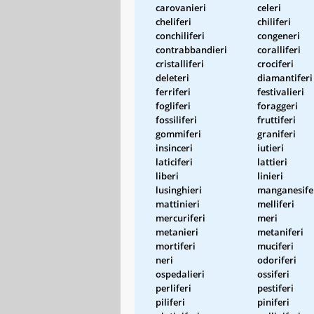
carovanieri
celeri
cheliferi
chiliferi
conchiliferi
congeneri
contrabbandieri
coralliferi
cristalliferi
crociferi
deleteri
diamantiferi
ferriferi
festivalieri
fogliferi
foraggeri
fossiliferi
fruttiferi
gommiferi
graniferi
insinceri
iutieri
laticiferi
lattieri
liberi
linieri
lusinghieri
manganesife
mattinieri
melliferi
mercuriferi
meri
metanieri
metaniferi
mortiferi
muciferi
neri
odoriferi
ospedalieri
ossiferi
perliferi
pestiferi
piliferi
piniferi