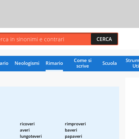
Come si
Strum
ario
Neologismi
Rimario
Scuola
scrive
Uti
ricoveri
rimproveri
averi
baveri
lungoteveri
papaveri