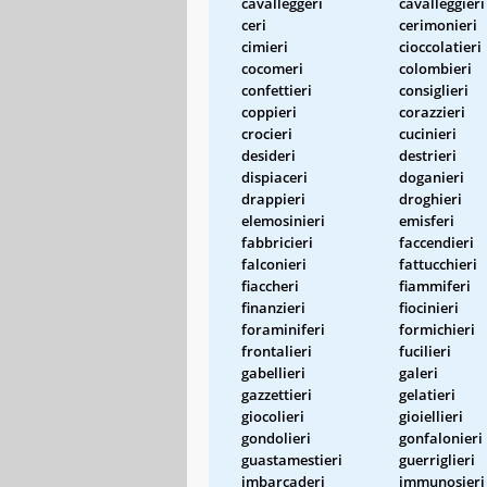
cavalleggeri
cavalleggieri
ceri
cerimonieri
cimieri
cioccolatieri
cocomeri
colombieri
confettieri
consiglieri
coppieri
corazzieri
crocieri
cucinieri
desideri
destrieri
dispiaceri
doganieri
drappieri
droghieri
elemosinieri
emisferi
fabbricieri
faccendieri
falconieri
fattucchieri
fiaccheri
fiammiferi
finanzieri
fiocinieri
foraminiferi
formichieri
frontalieri
fucilieri
gabellieri
galeri
gazzettieri
gelatieri
giocolieri
gioiellieri
gondolieri
gonfalonieri
guastamestieri
guerriglieri
imbarcaderi
immunosieri