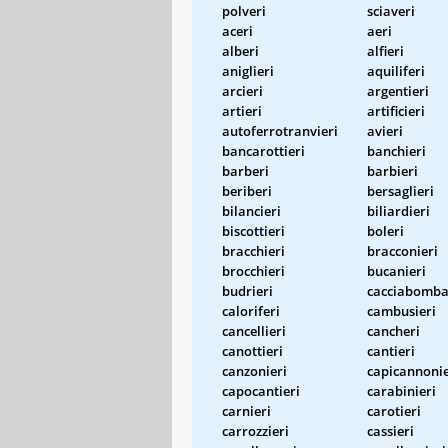
polveri
sciaveri
aceri
aeri
alberi
alfieri
aniglieri
aquiliferi
arcieri
argentieri
artieri
artificieri
autoferrotranvieri
avieri
bancarottieri
banchieri
barberi
barbieri
beriberi
bersaglieri
bilancieri
biliardieri
biscottieri
boleri
bracchieri
bracconieri
brocchieri
bucanieri
budrieri
cacciabomba
caloriferi
cambusieri
cancellieri
cancheri
canottieri
cantieri
canzonieri
capicannonie
capocantieri
carabinieri
carnieri
carotieri
carrozzieri
cassieri