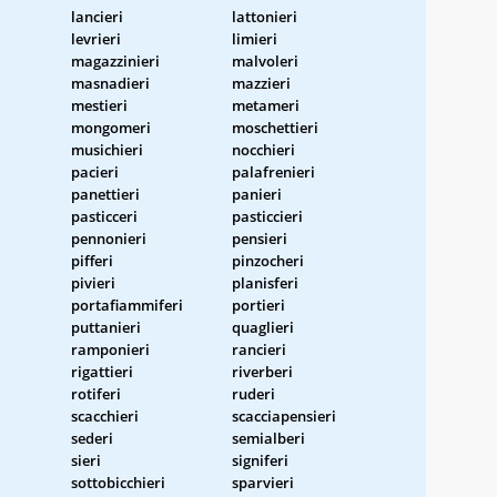
lancieri
lattonieri
levrieri
limieri
magazzinieri
malvoleri
masnadieri
mazzieri
mestieri
metameri
mongomeri
moschettieri
musichieri
nocchieri
pacieri
palafrenieri
panettieri
panieri
pasticceri
pasticcieri
pennonieri
pensieri
pifferi
pinzocheri
pivieri
planisferi
portafiammiferi
portieri
puttanieri
quaglieri
ramponieri
rancieri
rigattieri
riverberi
rotiferi
ruderi
scacchieri
scacciapensieri
sederi
semialberi
sieri
signiferi
sottobicchieri
sparvieri