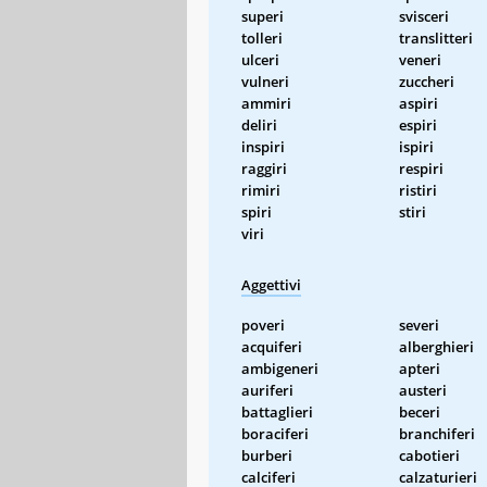
superi
svisceri
tolleri
translitteri
ulceri
veneri
vulneri
zuccheri
ammiri
aspiri
deliri
espiri
inspiri
ispiri
raggiri
respiri
rimiri
ristiri
spiri
stiri
viri
Aggettivi
poveri
severi
acquiferi
alberghieri
ambigeneri
apteri
auriferi
austeri
battaglieri
beceri
boraciferi
branchiferi
burberi
cabotieri
calciferi
calzaturieri