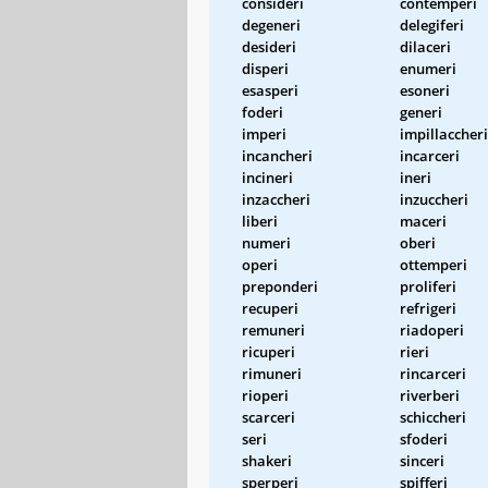
consideri
contemperi
degeneri
delegiferi
desideri
dilaceri
disperi
enumeri
esasperi
esoneri
foderi
generi
imperi
impillaccheri
incancheri
incarceri
incineri
ineri
inzaccheri
inzuccheri
liberi
maceri
numeri
oberi
operi
ottemperi
preponderi
proliferi
recuperi
refrigeri
remuneri
riadoperi
ricuperi
rieri
rimuneri
rincarceri
rioperi
riverberi
scarceri
schiccheri
seri
sfoderi
shakeri
sinceri
sperperi
spifferi