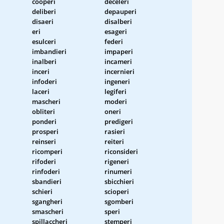
cooperi
deceleri
deliberi
depauperi
disaeri
disalberi
eri
esageri
esulceri
federi
imbandieri
impaperi
inalberi
incameri
inceri
incernieri
infoderi
ingeneri
laceri
legiferi
mascheri
moderi
obliteri
oneri
ponderi
predigeri
prosperi
rasieri
reinseri
reiteri
ricomperi
riconsideri
rifoderi
rigeneri
rinfoderi
rinumeri
sbandieri
sbicchieri
schieri
scioperi
sgangheri
sgomberi
smascheri
speri
spillaccheri
stemperi