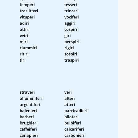
temperi
tesseri
traslitteri
trinceri
vituperi
vociferi
adiri
aggiri
attiri
cospiri
eviri
giri
miri
perspiri
riammiri
rigiri
ritiri
sospiri
tiri
traspiri
straveri
veri
alluminiferi
alteri
argentiferi
atteri
balenieri
barricadieri
berberi
bilateri
brughieri
bulbiferi
caffeiferi
calcariferi
canapieri
carbonieri