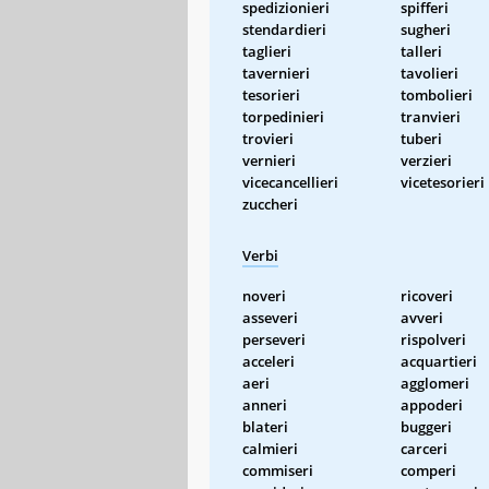
spedizionieri
spifferi
stendardieri
sugheri
taglieri
talleri
tavernieri
tavolieri
tesorieri
tombolieri
torpedinieri
tranvieri
trovieri
tuberi
vernieri
verzieri
vicecancellieri
vicetesorieri
zuccheri
Verbi
noveri
ricoveri
asseveri
avveri
perseveri
rispolveri
acceleri
acquartieri
aeri
agglomeri
anneri
appoderi
blateri
buggeri
calmieri
carceri
commiseri
comperi