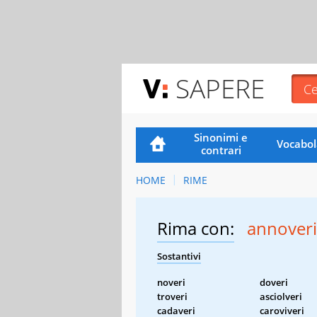
SAPERE
Sinonimi e
Vocabol
contrari
HOME
RIME
Rima con:
annoveri
Sostantivi
noveri
doveri
troveri
asciolveri
cadaveri
caroviveri