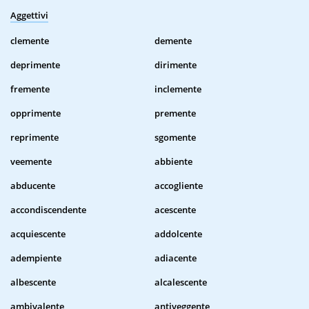
Aggettivi
clemente
demente
deprimente
dirimente
fremente
inclemente
opprimente
premente
reprimente
sgomente
veemente
abbiente
abducente
accogliente
accondiscendente
acescente
acquiescente
addolcente
adempiente
adiacente
albescente
alcalescente
ambivalente
antiveggente