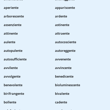
aperiente
appariscente
arborescente
ardente
assenziente
astinente
attinente
attraente
aulente
autocosciente
autopulente
autoreggente
autosufficiente
avvenente
avvilente
avvincente
avvolgente
benedicente
benevolente
bioluminescente
birifrangente
bivalente
bollente
cadente