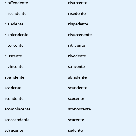
rioffendente
risarcente
riscendente
risedente
risiedente
rispedente
risplendente
risuccedente
ritorcente
ritraente
riuscente
rivedente
rivincente
sancente
sbandente
sbiadente
scadente
scandente
scendente
scocente
scompiacente
sconoscente
scoscendente
scucente
sdrucente
sedente