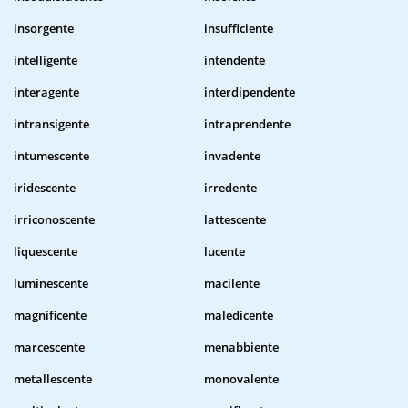
insorgente
insufficiente
intelligente
intendente
interagente
interdipendente
intransigente
intraprendente
intumescente
invadente
iridescente
irredente
irriconoscente
lattescente
liquescente
lucente
luminescente
macilente
magnificente
maledicente
marcescente
menabbiente
metallescente
monovalente