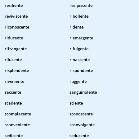
resiliente
resipiscente
reviviscente
ribollente
riconoscente
ridente
riducente
riemergente
rifrangente
rifulgente
rilucente
rinascente
risplendente
rispondente
riveniente
ruggente
saccente
sanguinolente
scadente
sciente
scompiacente
sconoscente
sconveniente
sconvolgente
sedicente
seducente