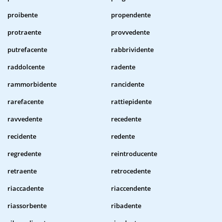
proibente
propendente
protraente
provvedente
putrefacente
rabbrividente
raddolcente
radente
rammorbidente
rancidente
rarefacente
rattiepidente
ravvedente
recedente
recidente
redente
regredente
reintroducente
retraente
retrocedente
riaccadente
riaccendente
riassorbente
ribadente