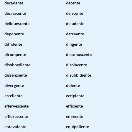
decadente
decente
decrescente
deiscente
deliquescente
deludente
deponente
detraente
diffidente
diligente
dirompente
disconoscente
disobbediente
dispiacente
dissenziente
disubbidiente
divergente
dolente
eccellente
eccipiente
effervescente
efficiente
efflorescente
eminente
eptavalente
equipollente