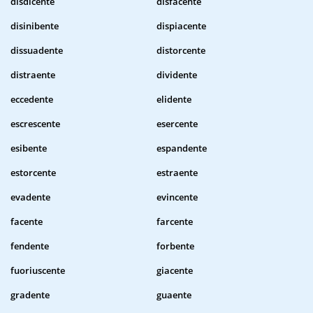
disdicente
disfacente
disinibente
dispiacente
dissuadente
distorcente
distraente
dividente
eccedente
elidente
escrescente
esercente
esibente
espandente
estorcente
estraente
evadente
evincente
facente
farcente
fendente
forbente
fuoriuscente
giacente
gradente
guaente