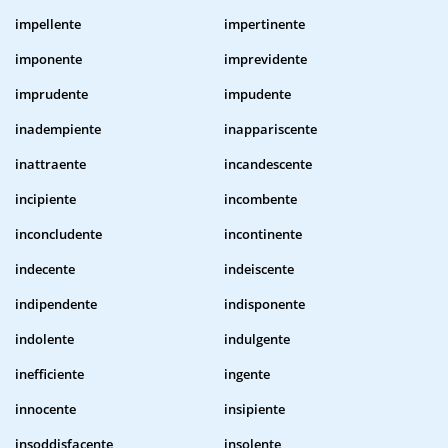
impellente
impertinente
imponente
imprevidente
imprudente
impudente
inadempiente
inappariscente
inattraente
incandescente
incipiente
incombente
inconcludente
incontinente
indecente
indeiscente
indipendente
indisponente
indolente
indulgente
inefficiente
ingente
innocente
insipiente
insoddisfacente
insolente