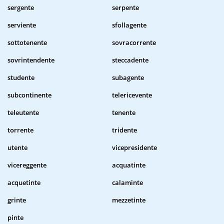
sergente
serpente
serviente
sfollagente
sottotenente
sovracorrente
sovrintendente
steccadente
studente
subagente
subcontinente
telericevente
teleutente
tenente
torrente
tridente
utente
vicepresidente
vicereggente
acquatinte
acquetinte
calaminte
grinte
mezzetinte
pinte