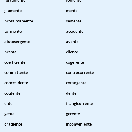
ferramente
fomente
giumente
mente
prossimamente
semente
tormente
accidente
aiutosergente
avente
brente
cliente
coefficiente
cogerente
committente
controcorrente
copresidente
cotangente
coutente
dente
ente
frangicorrente
gente
gerente
gradiente
inconveniente