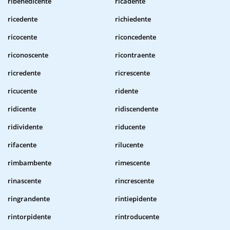
ribenedicente
ricadente
ricedente
richiedente
ricocente
riconcedente
riconoscente
ricontraente
ricredente
ricrescente
ricucente
ridente
ridicente
ridiscendente
ridividente
riducente
rifacente
rilucente
rimbambente
rimescente
rinascente
rincrescente
ringrandente
rintiepidente
rintorpidente
rintroducente