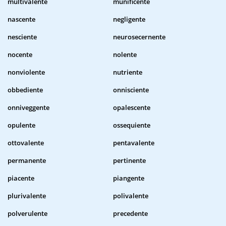
multivalente
munificente
nascente
negligente
nesciente
neurosecernente
nocente
nolente
nonviolente
nutriente
obbediente
onnisciente
onniveggente
opalescente
opulente
ossequiente
ottovalente
pentavalente
permanente
pertinente
piacente
piangente
plurivalente
polivalente
polverulente
precedente