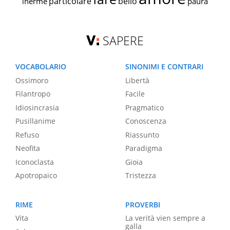
particolare
bello
inerme
paura
SAPERE
VOCABOLARIO
SINONIMI E CONTRARI
Ossimoro
Libertà
Filantropo
Facile
Idiosincrasia
Pragmatico
Pusillanime
Conoscenza
Refuso
Riassunto
Neofita
Paradigma
Iconoclasta
Gioia
Apotropaico
Tristezza
RIME
PROVERBI
Vita
La verità vien sempre a
galla