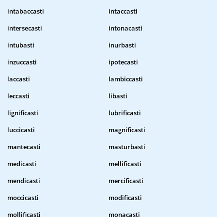
intabaccasti
intaccasti
intersecasti
intonacasti
intubasti
inurbasti
inzuccasti
ipotecasti
laccasti
lambiccasti
leccasti
libasti
lignificasti
lubrificasti
luccicasti
magnificasti
mantecasti
masturbasti
medicasti
mellificasti
mendicasti
mercificasti
moccicasti
modificasti
mollificasti
monacasti