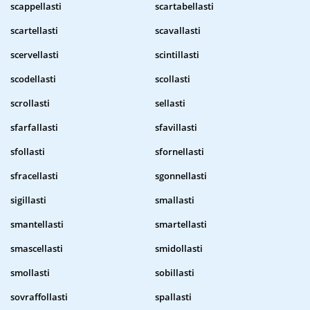
scappellasti
scartabellasti
scartellasti
scavallasti
scervellasti
scintillasti
scodellasti
scollasti
scrollasti
sellasti
sfarfallasti
sfavillasti
sfollasti
sfornellasti
sfracellasti
sgonnellasti
sigillasti
smallasti
smantellasti
smartellasti
smascellasti
smidollasti
smollasti
sobillasti
sovraffollasti
spallasti