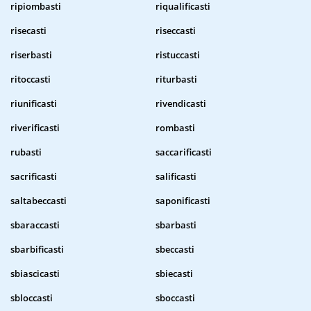
ripiombasti
riqualificasti
risecasti
riseccasti
riserbasti
ristuccasti
ritoccasti
riturbasti
riunificasti
rivendicasti
riverificasti
rombasti
rubasti
saccarificasti
sacrificasti
salificasti
saltabeccasti
saponificasti
sbaraccasti
sbarbasti
sbarbificasti
sbeccasti
sbiascicasti
sbiecasti
sbloccasti
sboccasti