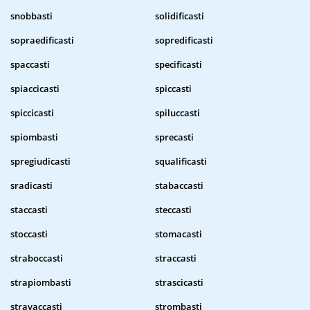
snobbasti
solidificasti
sopraedificasti
sopredificasti
spaccasti
specificasti
spiaccicasti
spiccasti
spiccicasti
spiluccasti
spiombasti
sprecasti
spregiudicasti
squalificasti
sradicasti
stabaccasti
staccasti
steccasti
stoccasti
stomacasti
straboccasti
straccasti
strapiombasti
strascicasti
stravaccasti
strombasti