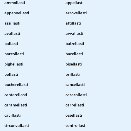
ammollasti
appellasti
appennellasti
arrovellasti
assillasti
attillasti
avallasti
avvallasti
ballasti
balzellasti
barcollasti
barellasti
bighellasti
bisellasti
bollasti
brillasti
bucherellasti
cancellasti
canterellasti
caracollasti
caramellasti
carrellasti
cavillasti
cesellasti
circonvallasti
controllasti