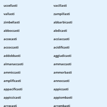
uccellasti
vacillasti
vallasti
zampillasti
zimbellasti
abbarbicasti
abboccasti
abdicasti
accecasti
acciaccasti
accoccasti
acidificasti
addobbasti
aggiudicasti
almanaccasti
ammaccasti
ammiccasti
ammorbasti
amplificasti
annoccasti
appacificasti
appiccasti
appiccicasti
appiombasti
arrecasti
arrembasti