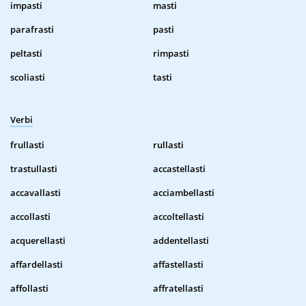
impasti
masti
parafrasti
pasti
peltasti
rimpasti
scoliasti
tasti
Verbi
frullasti
rullasti
trastullasti
accastellasti
accavallasti
acciambellasti
accollasti
accoltellasti
acquerellasti
addentellasti
affardellasti
affastellasti
affollasti
affratellasti