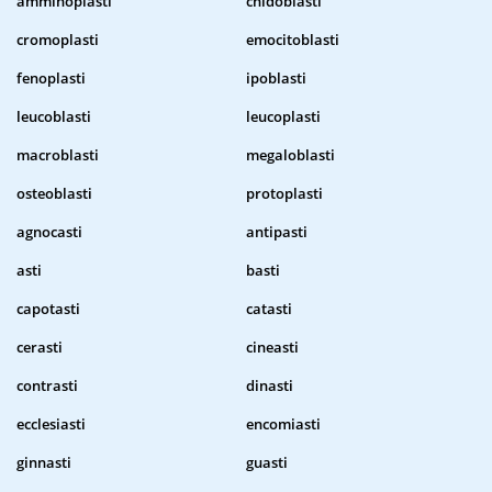
amminoplasti
cnidoblasti
cromoplasti
emocitoblasti
fenoplasti
ipoblasti
leucoblasti
leucoplasti
macroblasti
megaloblasti
osteoblasti
protoplasti
agnocasti
antipasti
asti
basti
capotasti
catasti
cerasti
cineasti
contrasti
dinasti
ecclesiasti
encomiasti
ginnasti
guasti