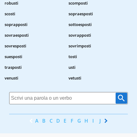
robusti
scomposti
scosti
sopraesposti
soprapposti
sottoesposti
sovraesposti
sovrapposti
sovresposti
sovrimposti
suesposti
tosti
trasposti
usti
venusti
vetusti
A
B
C
D
E
F
G
H
I
J
K
L
M
N