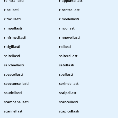
reinstallasti
riappuntellasti
ribellasti
ricontrollasti
rifocillasti
rimodellasti
rimpallasti
rincollasti
rinfrinzellasti
rinnovellasti
risigillasti
rollasti
saltellasti
salterellasti
sarchiellasti
satollasti
sbaccellasti
sballasti
sbocconcellasti
sbrindellasti
sbudellasti
scalpellasti
scampanellasti
scancellasti
scannellasti
scapicollasti