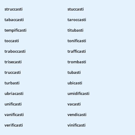
struccasti
stuccasti
tabaccasti
taroccasti
tempificasti
titubasti
toccasti
tonificasti
traboccasti
trafficasti
trisecasti
trombasti
truccasti
tubasti
turbasti
ubicasti
ubriacasti
umidificasti
unificasti
vacasti
vanificasti
vendicasti
verificasti
vinificasti