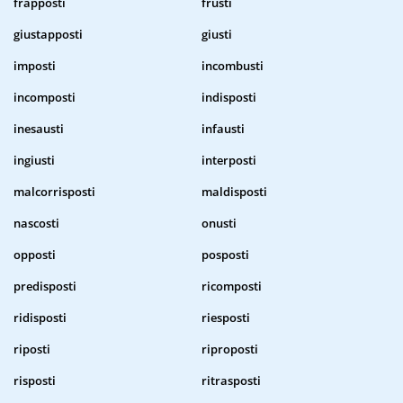
frapposti
frusti
giustapposti
giusti
imposti
incombusti
incomposti
indisposti
inesausti
infausti
ingiusti
interposti
malcorrisposti
maldisposti
nascosti
onusti
opposti
posposti
predisposti
ricomposti
ridisposti
riesposti
riposti
riproposti
risposti
ritrasposti