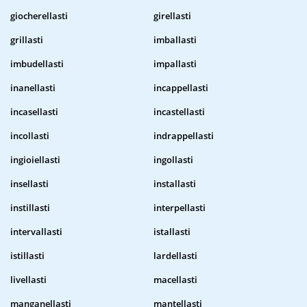
giocherellasti
girellasti
grillasti
imballasti
imbudellasti
impallasti
inanellasti
incappellasti
incasellasti
incastellasti
incollasti
indrappellasti
ingioiellasti
ingollasti
insellasti
installasti
instillasti
interpellasti
intervallasti
istallasti
istillasti
lardellasti
livellasti
macellasti
manganellasti
mantellasti