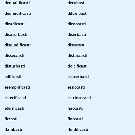
dequalificasti
derubasti
deumidificasti
dilombasti
diradicasti
diroccasti
disacerbasti
diserbasti
disqualificasti
dissecasti
disseccasti
distaccasti
disturbasti
dolcificasti
edificasti
esacerbasti
esemplificasti
essiccasti
esterificasti
estrinsecasti
eterificasti
fiaccasti
ficcasti
fioccasti
flambasti
fluidificasti