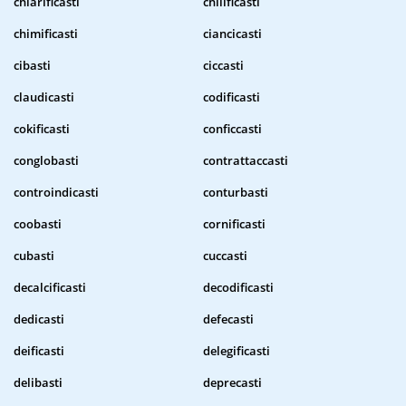
chiarificasti
chilificasti
chimificasti
ciancicasti
cibasti
ciccasti
claudicasti
codificasti
cokificasti
conficcasti
conglobasti
contrattaccasti
controindicasti
conturbasti
coobasti
cornificasti
cubasti
cuccasti
decalcificasti
decodificasti
dedicasti
defecasti
deificasti
delegificasti
delibasti
deprecasti