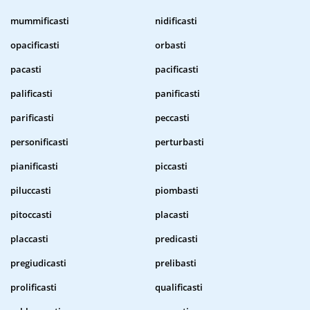
mummificasti
nidificasti
opacificasti
orbasti
pacasti
pacificasti
palificasti
panificasti
parificasti
peccasti
personificasti
perturbasti
pianificasti
piccasti
piluccasti
piombasti
pitoccasti
placasti
placcasti
predicasti
pregiudicasti
prelibasti
prolificasti
qualificasti