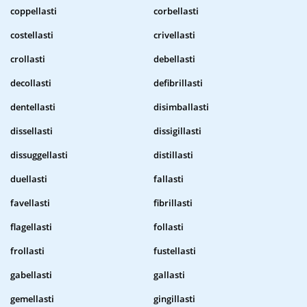
coppellasti
corbellasti
costellasti
crivellasti
crollasti
debellasti
decollasti
defibrillasti
dentellasti
disimballasti
dissellasti
dissigillasti
dissuggellasti
distillasti
duellasti
fallasti
favellasti
fibrillasti
flagellasti
follasti
frollasti
fustellasti
gabellasti
gallasti
gemellasti
gingillasti