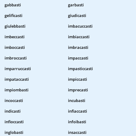
gabbasti
garbasti
gelificasti
giudicasti
giulebbasti
imbacuccasti
imbeccasti
imbiaccasti
imboccasti
imbracasti
imbroccasti
impaccasti
imparruccasti
impasticcasti
impataccasti
impiccasti
impiombasti
imprecasti
incoccasti
incubasti
indicasti
infiaccasti
infioccasti
infoibasti
inglobasti
insaccasti