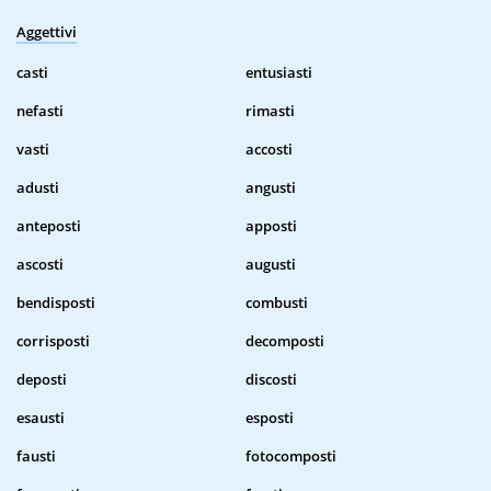
Aggettivi
casti
entusiasti
nefasti
rimasti
vasti
accosti
adusti
angusti
anteposti
apposti
ascosti
augusti
bendisposti
combusti
corrisposti
decomposti
deposti
discosti
esausti
esposti
fausti
fotocomposti