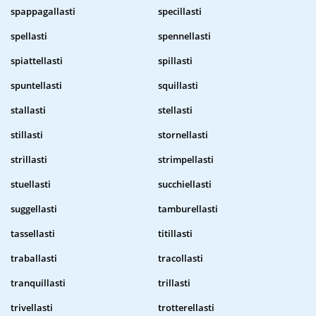
spappagallasti
specillasti
spellasti
spennellasti
spiattellasti
spillasti
spuntellasti
squillasti
stallasti
stellasti
stillasti
stornellasti
strillasti
strimpellasti
stuellasti
succhiellasti
suggellasti
tamburellasti
tassellasti
titillasti
traballasti
tracollasti
tranquillasti
trillasti
trivellasti
trotterellasti