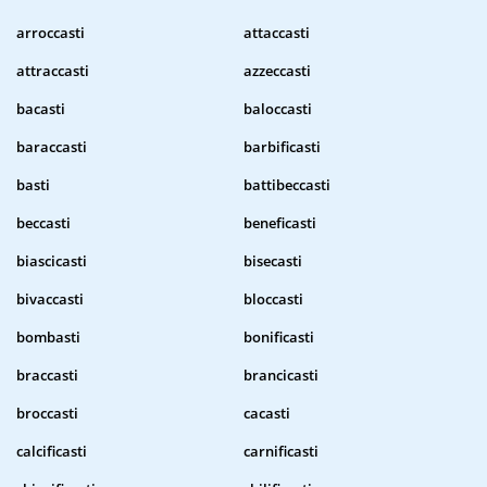
arroccasti
attaccasti
attraccasti
azzeccasti
bacasti
baloccasti
baraccasti
barbificasti
basti
battibeccasti
beccasti
beneficasti
biascicasti
bisecasti
bivaccasti
bloccasti
bombasti
bonificasti
braccasti
brancicasti
broccasti
cacasti
calcificasti
carnificasti