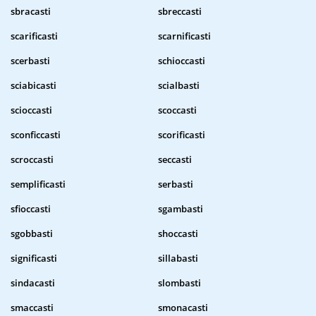
sbracasti
sbreccasti
scarificasti
scarnificasti
scerbasti
schioccasti
sciabicasti
scialbasti
scioccasti
scoccasti
sconficcasti
scorificasti
scroccasti
seccasti
semplificasti
serbasti
sfioccasti
sgambasti
sgobbasti
shoccasti
significasti
sillabasti
sindacasti
slombasti
smaccasti
smonacasti