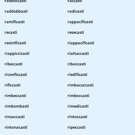
rabboccasti
raccasti
raddobbasti
radicasti
ramificasti
rappacificasti
recasti
resecasti
resinificasti
riappacificasti
riappiccicasti
riattaccasti
ribeccasti
riboccasti
riconficcasti
riedificasti
rificcasti
rimbacuccasti
rimbeccasti
rimboccasti
rimbombasti
rimedicasti
rinsaccasti
rintoccasti
rintonacasti
ripeccasti