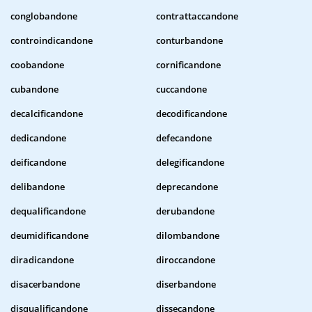
conglobandone
contrattaccandone
controindicandone
conturbandone
coobandone
cornificandone
cubandone
cuccandone
decalcificandone
decodificandone
dedicandone
defecandone
deificandone
delegificandone
delibandone
deprecandone
dequalificandone
derubandone
deumidificandone
dilombandone
diradicandone
diroccandone
disacerbandone
diserbandone
disqualificandone
dissecandone