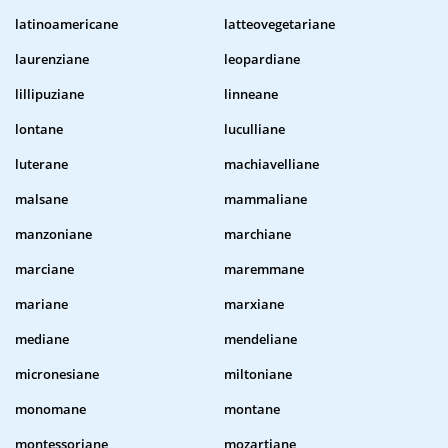
latinoamericane
latteovegetariane
laurenziane
leopardiane
lillipuziane
linneane
lontane
luculliane
luterane
machiavelliane
malsane
mammaliane
manzoniane
marchiane
marciane
maremmane
mariane
marxiane
mediane
mendeliane
micronesiane
miltoniane
monomane
montane
montessoriane
mozartiane