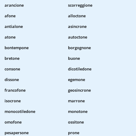
arancione
scorreggione
afone
alloctone
antialone
asincrone
atone
autoctone
bontempone
borgognone
bretone
buone
consone
dicotiledone
dissone
egemone
francofone
geosincrone
isocrone
marrone
monocotiledone
monotone
omofone
ossitone
pesapersone
prone