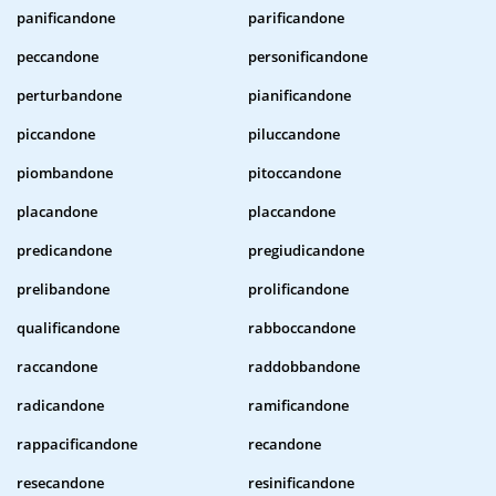
panificandone
parificandone
peccandone
personificandone
perturbandone
pianificandone
piccandone
piluccandone
piombandone
pitoccandone
placandone
placcandone
predicandone
pregiudicandone
prelibandone
prolificandone
qualificandone
rabboccandone
raccandone
raddobbandone
radicandone
ramificandone
rappacificandone
recandone
resecandone
resinificandone