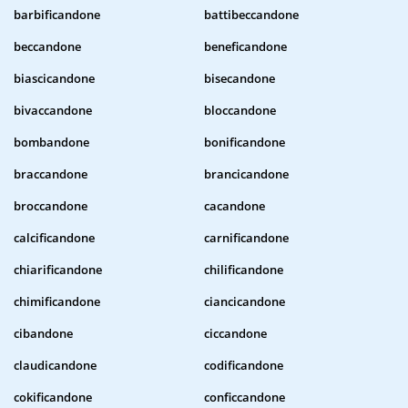
barbificandone
battibeccandone
beccandone
beneficandone
biascicandone
bisecandone
bivaccandone
bloccandone
bombandone
bonificandone
braccandone
brancicandone
broccandone
cacandone
calcificandone
carnificandone
chiarificandone
chilificandone
chimificandone
ciancicandone
cibandone
ciccandone
claudicandone
codificandone
cokificandone
conficcandone