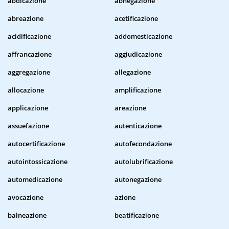
abdicazione
abnegazione
abreazione
acetificazione
acidificazione
addomesticazione
affrancazione
aggiudicazione
aggregazione
allegazione
allocazione
amplificazione
applicazione
areazione
assuefazione
autenticazione
autocertificazione
autofecondazione
autointossicazione
autolubrificazione
automedicazione
autonegazione
avocazione
azione
balneazione
beatificazione