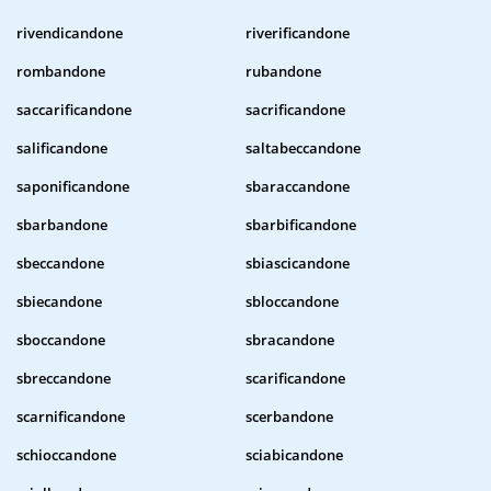
rivendicandone
riverificandone
rombandone
rubandone
saccarificandone
sacrificandone
salificandone
saltabeccandone
saponificandone
sbaraccandone
sbarbandone
sbarbificandone
sbeccandone
sbiascicandone
sbiecandone
sbloccandone
sboccandone
sbracandone
sbreccandone
scarificandone
scarnificandone
scerbandone
schioccandone
sciabicandone