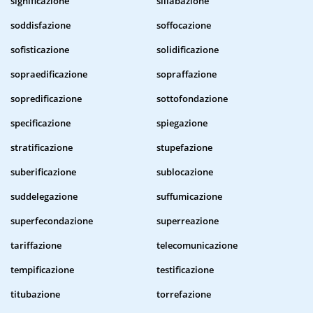
significazione
sillabazione
soddisfazione
soffocazione
sofisticazione
solidificazione
sopraedificazione
sopraffazione
sopredificazione
sottofondazione
specificazione
spiegazione
stratificazione
stupefazione
suberificazione
sublocazione
suddelegazione
suffumicazione
superfecondazione
superreazione
tariffazione
telecomunicazione
tempificazione
testificazione
titubazione
torrefazione