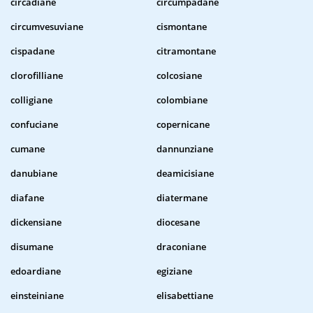
circadiane
circumpadane
circumvesuviane
cismontane
cispadane
citramontane
clorofilliane
colcosiane
colligiane
colombiane
confuciane
copernicane
cumane
dannunziane
danubiane
deamicisiane
diafane
diatermane
dickensiane
diocesane
disumane
draconiane
edoardiane
egiziane
einsteiniane
elisabettiane