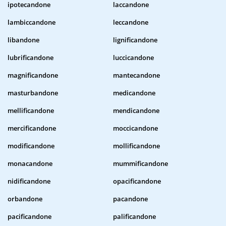
ipotecandone
laccandone
lambiccandone
leccandone
libandone
lignificandone
lubrificandone
luccicandone
magnificandone
mantecandone
masturbandone
medicandone
mellificandone
mendicandone
mercificandone
moccicandone
modificandone
mollificandone
monacandone
mummificandone
nidificandone
opacificandone
orbandone
pacandone
pacificandone
palificandone