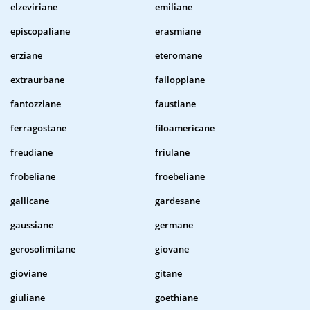
elzeviriane
emiliane
episcopaliane
erasmiane
erziane
eteromane
extraurbane
falloppiane
fantozziane
faustiane
ferragostane
filoamericane
freudiane
friulane
frobeliane
froebeliane
gallicane
gardesane
gaussiane
germane
gerosolimitane
giovane
gioviane
gitane
giuliane
goethiane