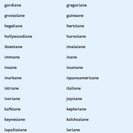
gordiane
gregoriane
grossolane
guineane
hegeliane
hertziane
hollywoodiane
huroniane
ibseniane
imalaiane
immane
inane
insane
inumane
inurbane
ispanoamericane
istriane
italiane
ivoriane
joyciane
kafkiane
kepleriane
keynesiane
kolchoziane
lapalissiane
lariane