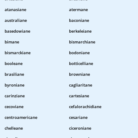
atanasiane
atermane
australiane
baconiane
basedowiane
berkeleiane
bimane
bismarchiane
bismarckiane
bodoniane
booleane
botticelliane
brasiliane
browniane
byroniane
cagliaritane
carinziane
cartesiane
cecoviane
cefalorachidiane
centroamericane
cesariane
chelleane
ciceroniane