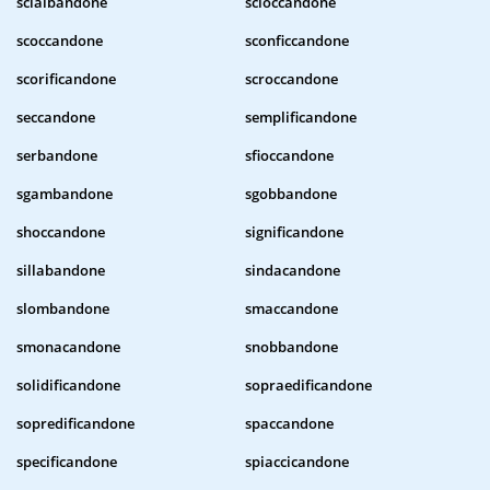
scialbandone
scioccandone
scoccandone
sconficcandone
scorificandone
scroccandone
seccandone
semplificandone
serbandone
sfioccandone
sgambandone
sgobbandone
shoccandone
significandone
sillabandone
sindacandone
slombandone
smaccandone
smonacandone
snobbandone
solidificandone
sopraedificandone
sopredificandone
spaccandone
specificandone
spiaccicandone