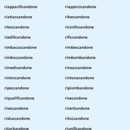
riappacificandone
riappiccicandone
riattaccandone
ribeccandone
riboccandone
riconficcandone
riedificandone
rificcandone
rimbacuccandone
rimbeccandone
rimboccandone
rimbombandone
rimedicandone
rinsaccandone
rintoccandone
rintonacandone
ripeccandone
ripiombandone
riqualificandone
risecandone
riseccandone
riserbandone
ristuccandone
ritoccandone
riturbandone
riunificandone