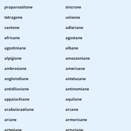
proparossitone
sincrone
tetragone
unisone
vantone
adleriane
africane
agostane
agostiniane
albane
alpigiane
amazzoniane
ambrosiane
americane
angloindiane
antelucane
antidiluviane
antinomiane
appalachiane
aquilane
araboisraeliane
arcane
ariane
armoricane
artesiane
arturiane