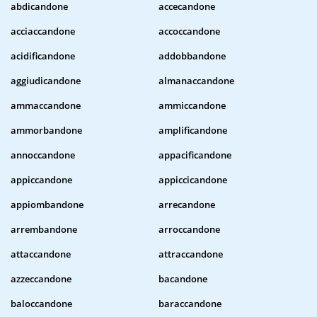
abdicandone
accecandone
acciaccandone
accoccandone
acidificandone
addobbandone
aggiudicandone
almanaccandone
ammaccandone
ammiccandone
ammorbandone
amplificandone
annoccandone
appacificandone
appiccandone
appiccicandone
appiombandone
arrecandone
arrembandone
arroccandone
attaccandone
attraccandone
azzeccandone
bacandone
baloccandone
baraccandone