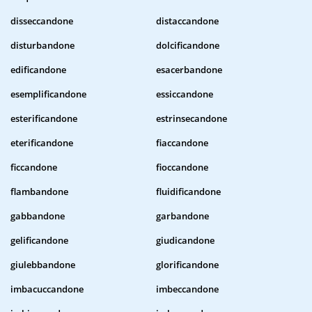
disseccandone
distaccandone
disturbandone
dolcificandone
edificandone
esacerbandone
esemplificandone
essiccandone
esterificandone
estrinsecandone
eterificandone
fiaccandone
ficcandone
fioccandone
flambandone
fluidificandone
gabbandone
garbandone
gelificandone
giudicandone
giulebbandone
glorificandone
imbacuccandone
imbeccandone