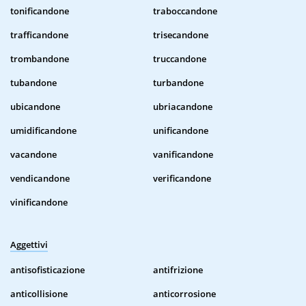
tonificandone
traboccandone
trafficandone
trisecandone
trombandone
truccandone
tubandone
turbandone
ubicandone
ubriacandone
umidificandone
unificandone
vacandone
vanificandone
vendicandone
verificandone
vinificandone
Aggettivi
antisofisticazione
antifrizione
anticollisione
anticorrosione