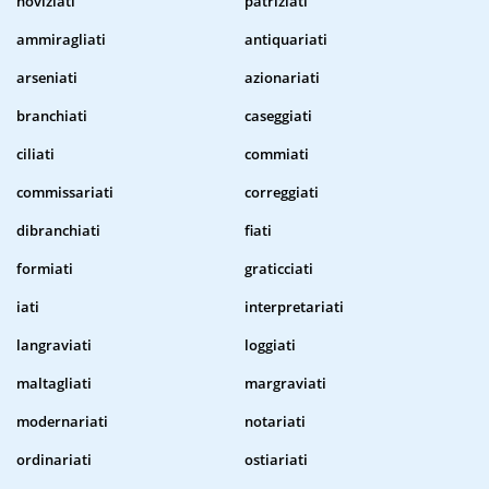
noviziati
patriziati
ammiragliati
antiquariati
arseniati
azionariati
branchiati
caseggiati
ciliati
commiati
commissariati
correggiati
dibranchiati
fiati
formiati
graticciati
iati
interpretariati
langraviati
loggiati
maltagliati
margraviati
modernariati
notariati
ordinariati
ostiariati