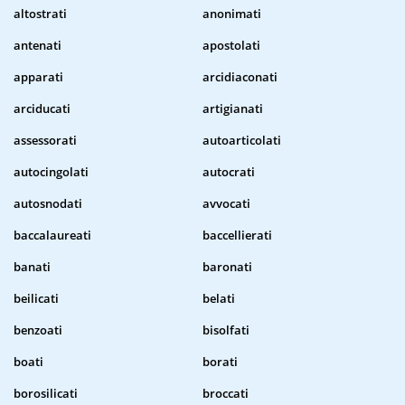
altostrati
anonimati
antenati
apostolati
apparati
arcidiaconati
arciducati
artigianati
assessorati
autoarticolati
autocingolati
autocrati
autosnodati
avvocati
baccalaureati
baccellierati
banati
baronati
beilicati
belati
benzoati
bisolfati
boati
borati
borosilicati
broccati