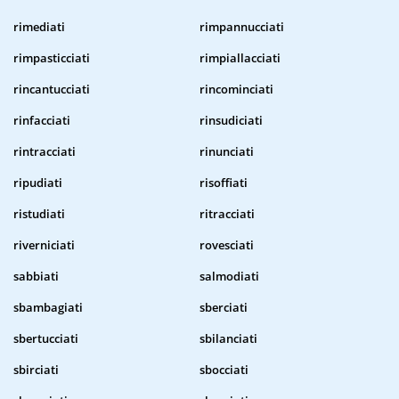
rimediati
rimpannucciati
rimpasticciati
rimpiallacciati
rincantucciati
rincominciati
rinfacciati
rinsudiciati
rintracciati
rinunciati
ripudiati
risoffiati
ristudiati
ritracciati
riverniciati
rovesciati
sabbiati
salmodiati
sbambagiati
sberciati
sbertucciati
sbilanciati
sbirciati
sbocciati