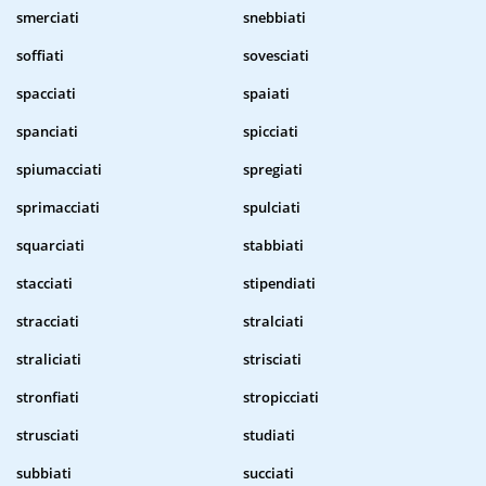
smerciati
snebbiati
soffiati
sovesciati
spacciati
spaiati
spanciati
spicciati
spiumacciati
spregiati
sprimacciati
spulciati
squarciati
stabbiati
stacciati
stipendiati
stracciati
stralciati
straliciati
strisciati
stronfiati
stropicciati
strusciati
studiati
subbiati
succiati