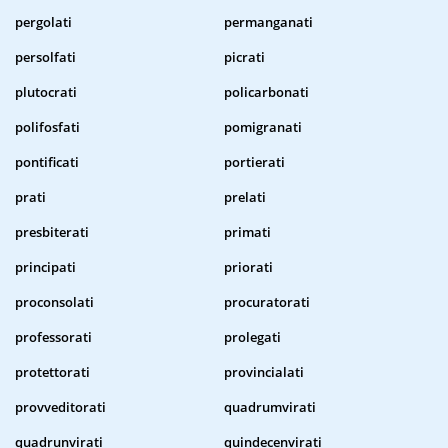
pergolati
permanganati
persolfati
picrati
plutocrati
policarbonati
polifosfati
pomigranati
pontificati
portierati
prati
prelati
presbiterati
primati
principati
priorati
proconsolati
procuratorati
professorati
prolegati
protettorati
provincialati
provveditorati
quadrumvirati
quadrunvirati
quindecenvirati