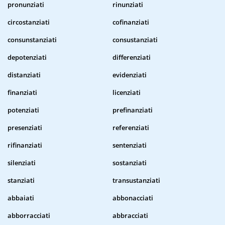
pronunziati
rinunziati
circostanziati
cofinanziati
consunstanziati
consustanziati
depotenziati
differenziati
distanziati
evidenziati
finanziati
licenziati
potenziati
prefinanziati
presenziati
referenziati
rifinanziati
sentenziati
silenziati
sostanziati
stanziati
transustanziati
abbaiati
abbonacciati
abborracciati
abbracciati