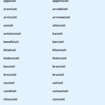
appaiati
appollaiati
aranciati
arrabbiati
arricciati
arrovesciati
asciati
atticciati
aviolanciati
baciati
beneficiati
berciati
bilabiati
bilanciati
bisbocciati
bisticciati
bocciati
bracciati
brocciati
bruciati
cacciati
calciati
cambiati
camosciati
chiocciati
cianciati