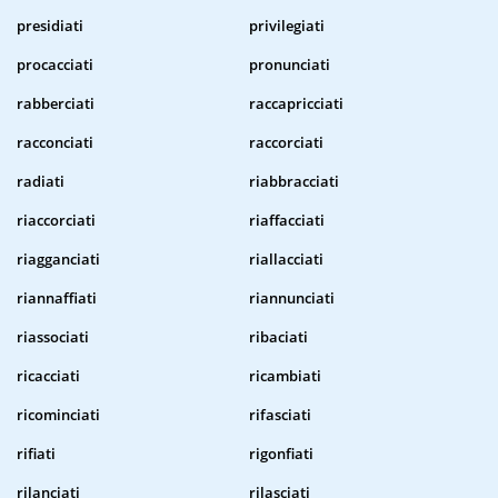
presidiati
privilegiati
procacciati
pronunciati
rabberciati
raccapricciati
racconciati
raccorciati
radiati
riabbracciati
riaccorciati
riaffacciati
riagganciati
riallacciati
riannaffiati
riannunciati
riassociati
ribaciati
ricacciati
ricambiati
ricominciati
rifasciati
rifiati
rigonfiati
rilanciati
rilasciati