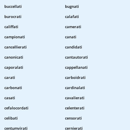
buccellati
bugnati
burocrati
calafati
califfati
camerati
campionati
canati
cancellierati
candidati
canonicati
cantautorati
caporalati
cappellanati
carati
carboidrati
carbonati
cardinalati
casati
cavalierati
cefalocordati
celenterati
celibati
censorati
centumvirati
cernierati