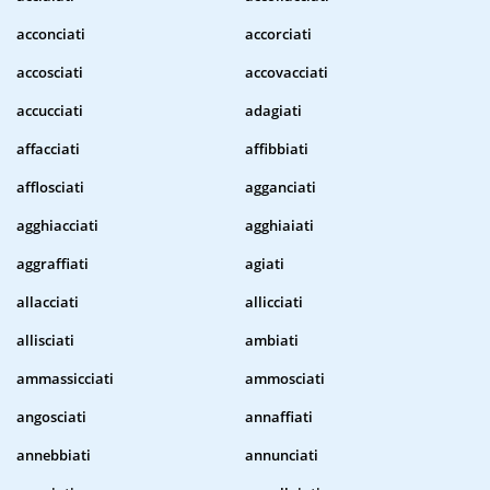
acconciati
accorciati
accosciati
accovacciati
accucciati
adagiati
affacciati
affibbiati
afflosciati
agganciati
agghiacciati
agghiaiati
aggraffiati
agiati
allacciati
allicciati
allisciati
ambiati
ammassicciati
ammosciati
angosciati
annaffiati
annebbiati
annunciati