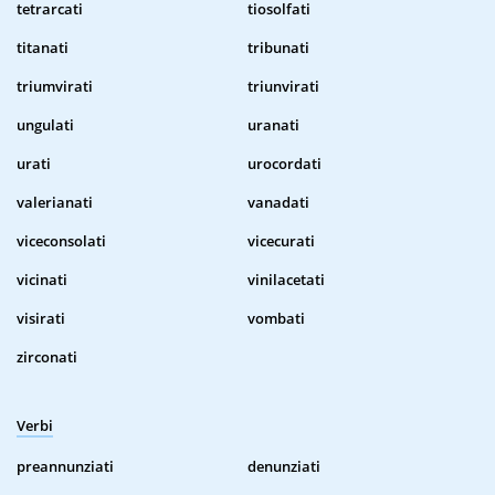
tetrarcati
tiosolfati
titanati
tribunati
triumvirati
triunvirati
ungulati
uranati
urati
urocordati
valerianati
vanadati
viceconsolati
vicecurati
vicinati
vinilacetati
visirati
vombati
zirconati
Verbi
preannunziati
denunziati