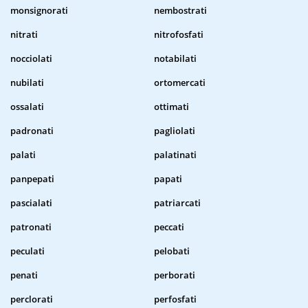
monsignorati
nembostrati
nitrati
nitrofosfati
nocciolati
notabilati
nubilati
ortomercati
ossalati
ottimati
padronati
pagliolati
palati
palatinati
panpepati
papati
pascialati
patriarcati
patronati
peccati
peculati
pelobati
penati
perborati
perclorati
perfosfati