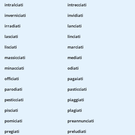
intralciati
intrecciati
inverniciati
invidiati
irradiati
lanciati
lasciati
linciati
lisciati
marciati
massicciati
mediati
minacciati
odiati
officiati
pagaiati
parodiati
pasticciati
pesticciati
piaggiati
pisciati
plagiati
pomiciati
preannunciati
pregiati
preludiati