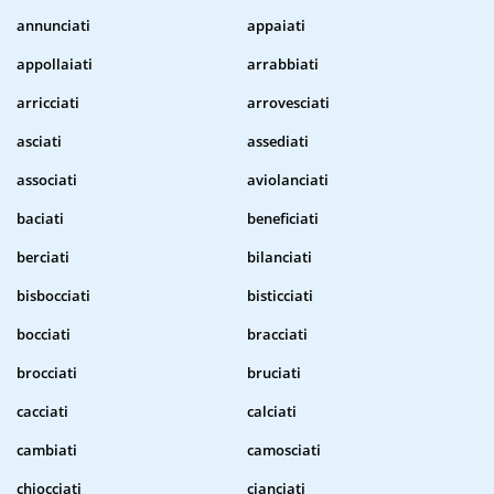
annunciati
appaiati
appollaiati
arrabbiati
arricciati
arrovesciati
asciati
assediati
associati
aviolanciati
baciati
beneficiati
berciati
bilanciati
bisbocciati
bisticciati
bocciati
bracciati
brocciati
bruciati
cacciati
calciati
cambiati
camosciati
chiocciati
cianciati