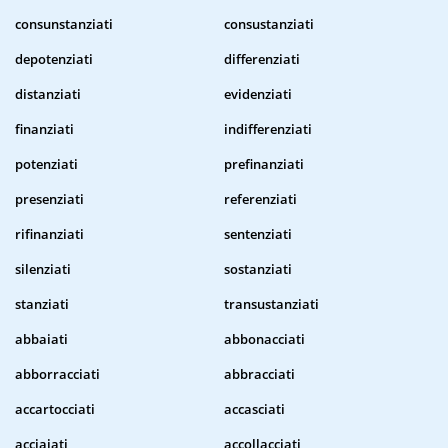
consunstanziati
consustanziati
depotenziati
differenziati
distanziati
evidenziati
finanziati
indifferenziati
potenziati
prefinanziati
presenziati
referenziati
rifinanziati
sentenziati
silenziati
sostanziati
stanziati
transustanziati
abbaiati
abbonacciati
abborracciati
abbracciati
accartocciati
accasciati
acciaiati
accollacciati