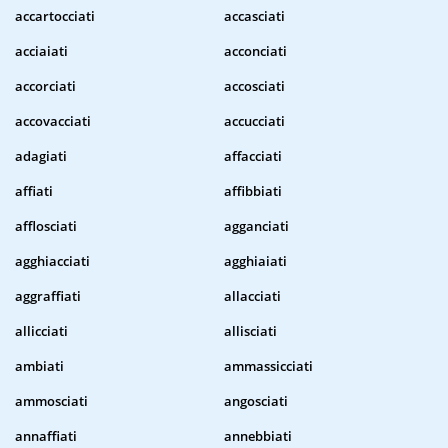
accartocciati
accasciati
acciaiati
acconciati
accorciati
accosciati
accovacciati
accucciati
adagiati
affacciati
affiati
affibbiati
afflosciati
agganciati
agghiacciati
agghiaiati
aggraffiati
allacciati
allicciati
allisciati
ambiati
ammassicciati
ammosciati
angosciati
annaffiati
annebbiati