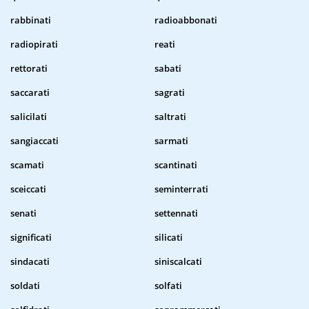
rabbinati
radioabbonati
radiopirati
reati
rettorati
sabati
saccarati
sagrati
salicilati
saltrati
sangiaccati
sarmati
scamati
scantinati
sceiccati
seminterrati
senati
settennati
significati
silicati
sindacati
siniscalcati
soldati
solfati