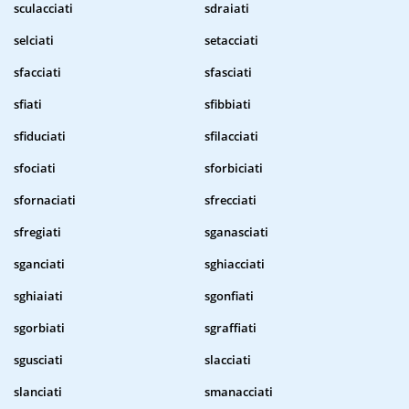
sculacciati
sdraiati
selciati
setacciati
sfacciati
sfasciati
sfiati
sfibbiati
sfiduciati
sfilacciati
sfociati
sforbiciati
sfornaciati
sfrecciati
sfregiati
sganasciati
sganciati
sghiacciati
sghiaiati
sgonfiati
sgorbiati
sgraffiati
sgusciati
slacciati
slanciati
smanacciati