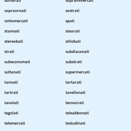
solfidrati
soprammercati
sopraornati
sostrati
sottomercati
spati
stannati
stearati
stereobati
stilobati
strati
subdiaconati
subeconomati
substrati
sultanati
supermercati
tannati
tartarati
tartrati
tavellonati
tavolati
tecnocrati
tegolati
teleabbonati
telemercati
testudinati