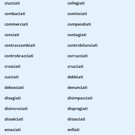
ciucciati
collegiati
combaciati
cominciati
commerciati
compendiati
conciati
contagiati
contraccambiati
controbilanciati
controbracciati
corrucciati
crosciati
crucciati
cucciati
debbiati
debosciati
denunciati
disagiati
disimpacciati
disincrociati
dispregiati
disselciati
dissociati
emaciati
enfiati