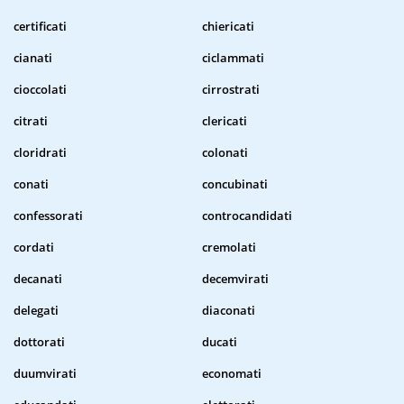
certificati
chiericati
cianati
ciclammati
cioccolati
cirrostrati
citrati
clericati
cloridrati
colonati
conati
concubinati
confessorati
controcandidati
cordati
cremolati
decanati
decemvirati
delegati
diaconati
dottorati
ducati
duumvirati
economati