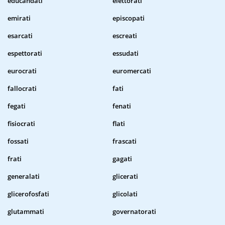
educandati
elettorati
emirati
episcopati
esarcati
escreati
espettorati
essudati
eurocrati
euromercati
fallocrati
fati
fegati
fenati
fisiocrati
flati
fossati
frascati
frati
gagati
generalati
glicerati
glicerofosfati
glicolati
glutammati
governatorati