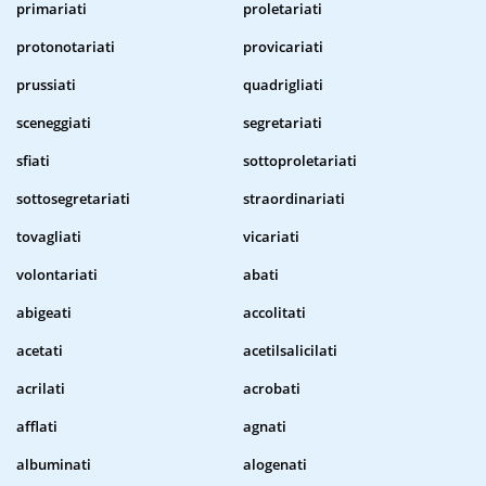
primariati
proletariati
protonotariati
provicariati
prussiati
quadrigliati
sceneggiati
segretariati
sfiati
sottoproletariati
sottosegretariati
straordinariati
tovagliati
vicariati
volontariati
abati
abigeati
accolitati
acetati
acetilsalicilati
acrilati
acrobati
afflati
agnati
albuminati
alogenati