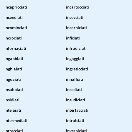
incapricciati
incartocciati
incendiati
incocciati
incominciati
incorniciati
incrociati
inficiati
infornaciati
infradiciati
ingabbiati
ingaggiati
inghiaiati
ingraticciati
inguaiati
innaffiati
insabbiati
insediati
insidiati
insudiciati
intelaiati
interfacciati
intermediati
intralciati
intrecciati
inverniciati