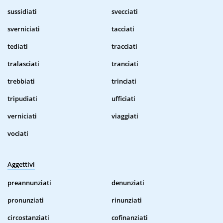
sussidiati
svecciati
sverniciati
tacciati
tediati
tracciati
tralasciati
tranciati
trebbiati
trinciati
tripudiati
ufficiati
verniciati
viaggiati
vociati
Aggettivi
preannunziati
denunziati
pronunziati
rinunziati
circostanziati
cofinanziati