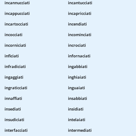
incannucciati
incantucciati
incappucciati
incapricciati
incartocciati
incendiati
incocciati
incominciati
incorniciati
incrociati
inficiati
infornaciati
infradiciati
ingabbiati
ingaggiati
inghiaiati
ingraticciati
inguaiati
innaffiati
insabbiati
insediati
insidiati
insudiciati
intelaiati
interfacciati
intermediati