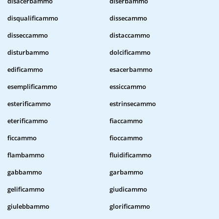
disacerbammo
diserbammo
disqualificammo
dissecammo
disseccammo
distaccammo
disturbammo
dolcificammo
edificammo
esacerbammo
esemplificammo
essiccammo
esterificammo
estrinsecammo
eterificammo
fiaccammo
ficcammo
fioccammo
flambammo
fluidificammo
gabbammo
garbammo
gelificammo
giudicammo
giulebbammo
glorificammo