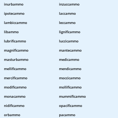
inurbammo
inzuccammo
ipotecammo
laccammo
lambiccammo
leccammo
libammo
lignificammo
lubrificammo
luccicammo
magnificammo
mantecammo
masturbammo
medicammo
mellificammo
mendicammo
mercificammo
moccicammo
modificammo
mollificammo
monacammo
mummificammo
nidificammo
opacificammo
orbammo
pacammo