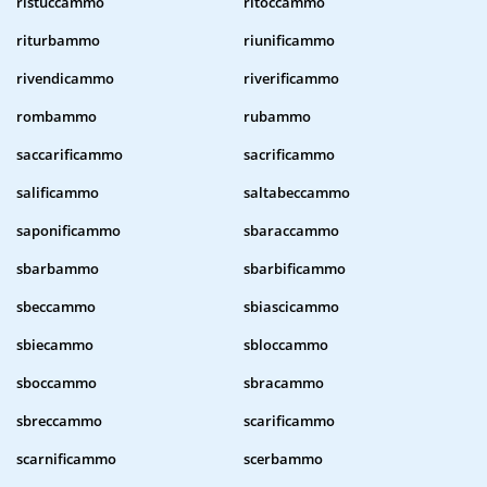
ristuccammo
ritoccammo
riturbammo
riunificammo
rivendicammo
riverificammo
rombammo
rubammo
saccarificammo
sacrificammo
salificammo
saltabeccammo
saponificammo
sbaraccammo
sbarbammo
sbarbificammo
sbeccammo
sbiascicammo
sbiecammo
sbloccammo
sboccammo
sbracammo
sbreccammo
scarificammo
scarnificammo
scerbammo