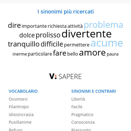
I sinonimi più ricercati
problema
dire
importante
richiesta
attività
divertente
prolisso
dolce
acume
tranquillo
difficile
permettere
amore
fare
particolare
bello
inerme
paura
SAPERE
VOCABOLARIO
SINONIMI E CONTRARI
Ossimoro
Libertà
Filantropo
Facile
Idiosincrasia
Pragmatico
Pusillanime
Conoscenza
Refuso
Riassunto