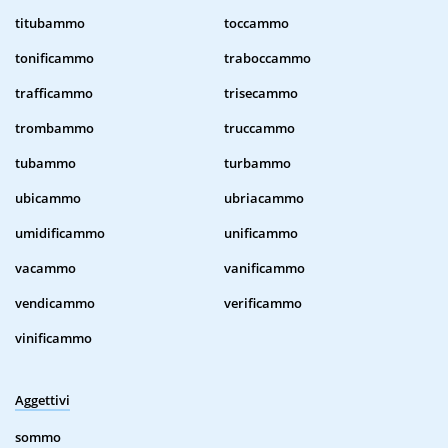
titubammo
toccammo
tonificammo
traboccammo
trafficammo
trisecammo
trombammo
truccammo
tubammo
turbammo
ubicammo
ubriacammo
umidificammo
unificammo
vacammo
vanificammo
vendicammo
verificammo
vinificammo
Aggettivi
sommo