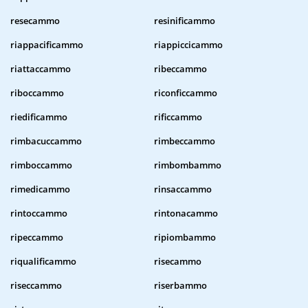
resecammo
resinificammo
riappacificammo
riappiccicammo
riattaccammo
ribeccammo
riboccammo
riconficcammo
riedificammo
rificcammo
rimbacuccammo
rimbeccammo
rimboccammo
rimbombammo
rimedicammo
rinsaccammo
rintoccammo
rintonacammo
ripeccammo
ripiombammo
riqualificammo
risecammo
riseccammo
riserbammo