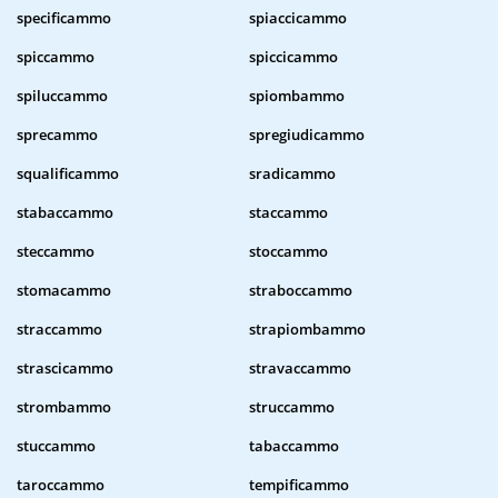
specificammo
spiaccicammo
spiccammo
spiccicammo
spiluccammo
spiombammo
sprecammo
spregiudicammo
squalificammo
sradicammo
stabaccammo
staccammo
steccammo
stoccammo
stomacammo
straboccammo
straccammo
strapiombammo
strascicammo
stravaccammo
strombammo
struccammo
stuccammo
tabaccammo
taroccammo
tempificammo