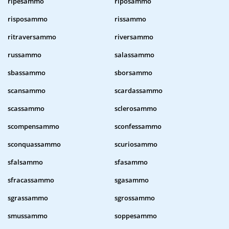
ripesammo
riposammo
risposammo
rissammo
ritraversammo
riversammo
russammo
salassammo
sbassammo
sborsammo
scansammo
scardassammo
scassammo
sclerosammo
scompensammo
sconfessammo
sconquassammo
scuriosammo
sfalsammo
sfasammo
sfracassammo
sgasammo
sgrassammo
sgrossammo
smussammo
soppesammo