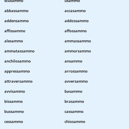
scusammo
usammo
abbassammo
accasammo
addensammo
addossammo
affissammo
affossammo
alesammo
ammassammo
ammatassammo
ammorsammo
anchilosammo
ansammo
appressammo
arrossammo
attraversammo
avversammo
avvisammo
basammo
bissammo
brasammo
bussammo
cassammo
cessammo
chiosammo