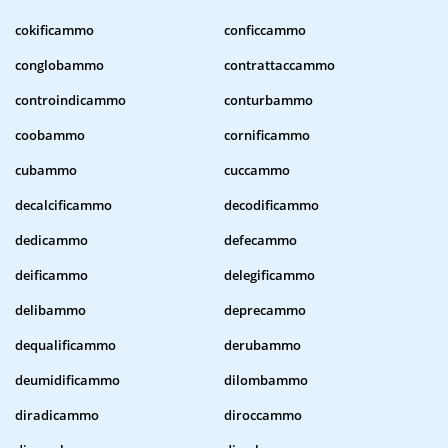
cokificammo
conficcammo
conglobammo
contrattaccammo
controindicammo
conturbammo
coobammo
cornificammo
cubammo
cuccammo
decalcificammo
decodificammo
dedicammo
defecammo
deificammo
delegificammo
delibammo
deprecammo
dequalificammo
derubammo
deumidificammo
dilombammo
diradicammo
diroccammo