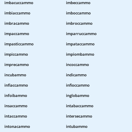
imbacuccammo
imbeccammo
imbiaccammo
imboccammo
imbracammo
imbroccammo
impaccammo
imparruccammo
impasticcammo
impataccammo
impiccammo
impiombammo
imprecammo
incoccammo
incubammo
indicammo
infiaccammo
infioccammo
infoibammo
inglobammo
insaccammo
intabaccammo
intaccammo
intersecammo
intonacammo
intubammo