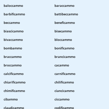
baloccammo
baraccammo
barbificammo
battibeccammo
beccammo
beneficammo
biascicammo
bisecammo
bivaccammo
bloccammo
bombammo
bonificammo
braccammo
brancicammo
broccammo
cacammo
calcificammo
carnificammo
chiarificammo
chilificammo
chimificammo
ciancicammo
cibammo
ciccammo
claudicammo
codificammo