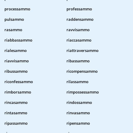
processammo
professammo
pulsammo
raddensammo
rasammo
ravvisammo
riabbassammo
riaccasammo
rialesammo
riattraversammo
riavvisammo
ribassammo
ribussammo
ricompensammo
riconfessammo
rilassammo
rimborsammo
rimpossessammo
rincasammo
rindossammo
rintasammo
rinvasammo
ripassammo
ripensammo