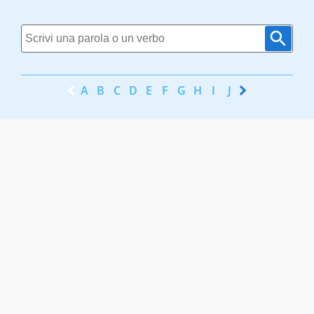
A
B
C
D
E
F
G
H
I
J
K
L
M
N