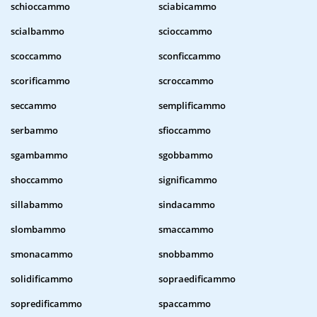
schioccammo
sciabicammo
scialbammo
scioccammo
scoccammo
sconficcammo
scorificammo
scroccammo
seccammo
semplificammo
serbammo
sfioccammo
sgambammo
sgobbammo
shoccammo
significammo
sillabammo
sindacammo
slombammo
smaccammo
smonacammo
snobbammo
solidificammo
sopraedificammo
sopredificammo
spaccammo