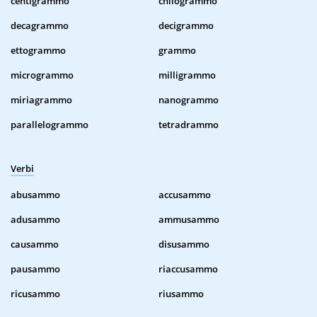
centigrammo
chilogrammo
decagrammo
decigrammo
ettogrammo
grammo
microgrammo
milligrammo
miriagrammo
nanogrammo
parallelogrammo
tetradrammo
Verbi
abusammo
accusammo
adusammo
ammusammo
causammo
disusammo
pausammo
riaccusammo
ricusammo
riusammo