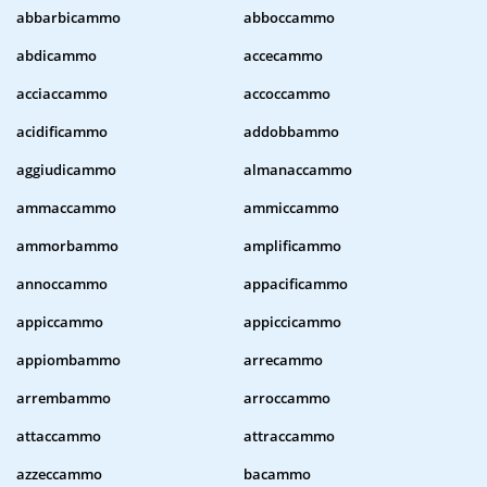
abbarbicammo
abboccammo
abdicammo
accecammo
acciaccammo
accoccammo
acidificammo
addobbammo
aggiudicammo
almanaccammo
ammaccammo
ammiccammo
ammorbammo
amplificammo
annoccammo
appacificammo
appiccammo
appiccicammo
appiombammo
arrecammo
arrembammo
arroccammo
attaccammo
attraccammo
azzeccammo
bacammo