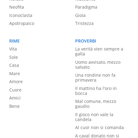
Neofita
Paradigma
Iconoclasta
Gioia
Apotropaico
Tristezza
RIME
PROVERBI
Vita
La verità vien sempre a
galla
Sole
Uomo avvisato, mezzo
Casa
salvato
Mare
Una rondine non fa
primavera
Amore
Il mattino ha l'oro in
Cuore
bocca
Amici
Mal comune, mezzo
Bene
gaudio
Il gioco non vale la
candela
Al cuor non si comanda
A caval donato non si