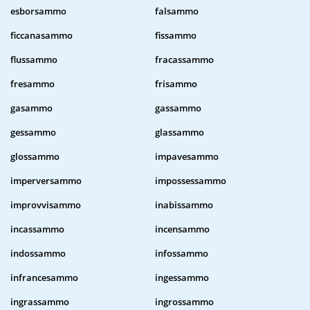
esborsammo
falsammo
ficcanasammo
fissammo
flussammo
fracassammo
fresammo
frisammo
gasammo
gassammo
gessammo
glassammo
glossammo
impavesammo
imperversammo
impossessammo
improvvisammo
inabissammo
incassammo
incensammo
indossammo
infossammo
infrancesammo
ingessammo
ingrassammo
ingrossammo