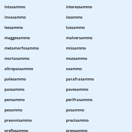
intasammo
interessammo
invasammo
issammo
lessammo
lussammo
maggesammo
malversammo
metamorfosammo
missammo
mortasammo
mussammo
oltrepassammo
osammo
palesammo
parafrasammo
passammo
pavesammo
pensammo
perifrasammo
pesammo
posammo
preavvisammo
precisammo
prefissammo
pressammo