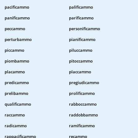
pacificammo
palificammo
panificammo
parificammo
peccammo
personificammo
perturbammo
pianificammo
piccammo
piluccammo
piombammo
pitoccammo
placammo
placcammo
predicammo
pregiudicammo
prelibammo
prolificammo
qualificammo
rabboccammo
raccammo
raddobbammo
radicammo
ramificammo
rappacificammo
recammo