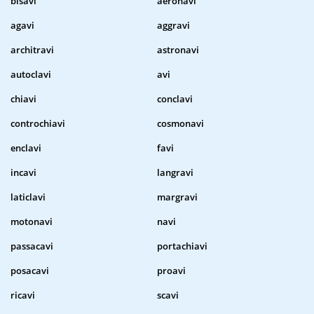
bisavi
aeronavi
agavi
aggravi
architravi
astronavi
autoclavi
avi
chiavi
conclavi
controchiavi
cosmonavi
enclavi
favi
incavi
langravi
laticlavi
margravi
motonavi
navi
passacavi
portachiavi
posacavi
proavi
ricavi
scavi