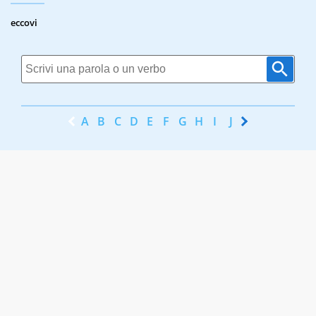
eccovi
A
B
C
D
E
F
G
H
I
J
K
L
M
N