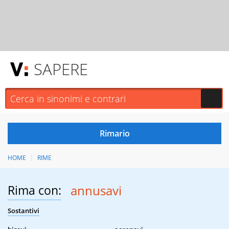
SAPERE
HOME
RIME
Rima con:
annusavi
Sostantivi