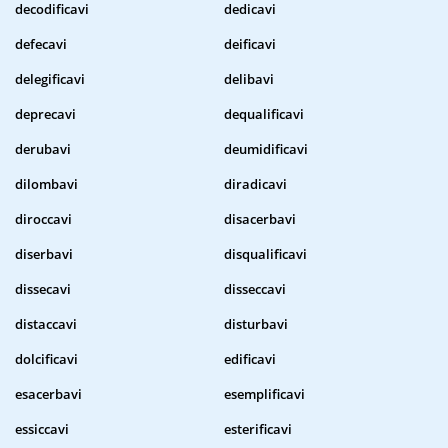
decodificavi
dedicavi
defecavi
deificavi
delegificavi
delibavi
deprecavi
dequalificavi
derubavi
deumidificavi
dilombavi
diradicavi
diroccavi
disacerbavi
diserbavi
disqualificavi
dissecavi
disseccavi
distaccavi
disturbavi
dolcificavi
edificavi
esacerbavi
esemplificavi
essiccavi
esterificavi