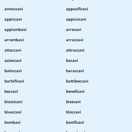
annoccavi
appacificavi
appiccavi
appiccicavi
appiombavi
arrecavi
arrembavi
arroccavi
attaccavi
attraccavi
azzeccavi
bacavi
baloccavi
baraccavi
barbificavi
battibeccavi
beccavi
beneficavi
biascicavi
bisecavi
bivaccavi
bloccavi
bombavi
bonificavi