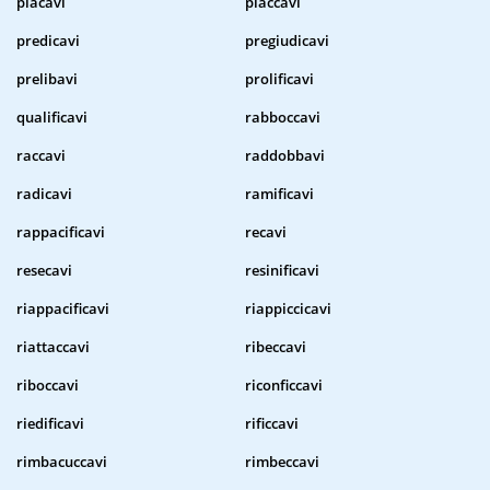
placavi
placcavi
predicavi
pregiudicavi
prelibavi
prolificavi
qualificavi
rabboccavi
raccavi
raddobbavi
radicavi
ramificavi
rappacificavi
recavi
resecavi
resinificavi
riappacificavi
riappiccicavi
riattaccavi
ribeccavi
riboccavi
riconficcavi
riedificavi
rificcavi
rimbacuccavi
rimbeccavi