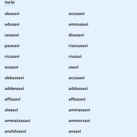
Verbi
abusavi
accusavi
adusavi
ammusavi
causavi
disusavi
pausavi
riaccusavi
ricusavi
riusavi
scusavi
usavi
abbassavi
accasavi
addensavi
addossavi
affissavi
affossavi
alesavi
ammassavi
ammatassavi
ammorsavi
anchilosavi
ansavi