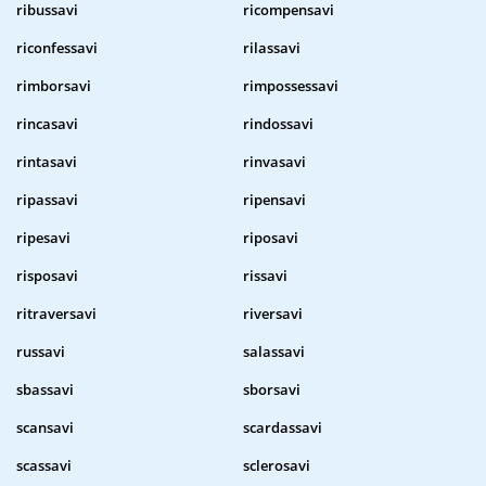
ribussavi
ricompensavi
riconfessavi
rilassavi
rimborsavi
rimpossessavi
rincasavi
rindossavi
rintasavi
rinvasavi
ripassavi
ripensavi
ripesavi
riposavi
risposavi
rissavi
ritraversavi
riversavi
russavi
salassavi
sbassavi
sborsavi
scansavi
scardassavi
scassavi
sclerosavi