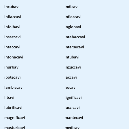
incubavi
indicavi
infiaccavi
infioccavi
infoibavi
inglobavi
insaccavi
intabaccavi
intaccavi
intersecavi
intonacavi
intubavi
inurbavi
inzuccavi
ipotecavi
laccavi
lambiccavi
leccavi
libavi
lignificavi
lubrificavi
luccicavi
magnificavi
mantecavi
masturbavi
medicavi