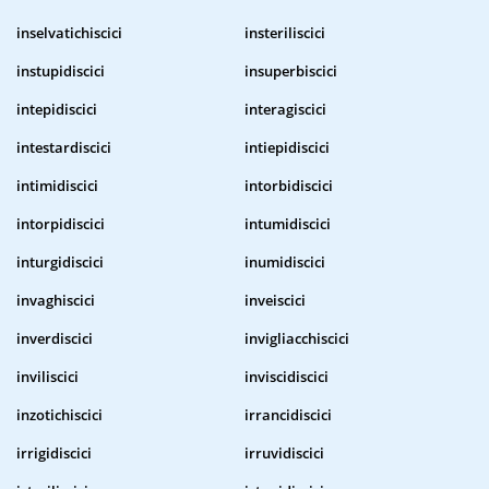
inselvatichiscici
insteriliscici
instupidiscici
insuperbiscici
intepidiscici
interagiscici
intestardiscici
intiepidiscici
intimidiscici
intorbidiscici
intorpidiscici
intumidiscici
inturgidiscici
inumidiscici
invaghiscici
inveiscici
inverdiscici
invigliacchiscici
inviliscici
inviscidiscici
inzotichiscici
irrancidiscici
irrigidiscici
irruvidiscici