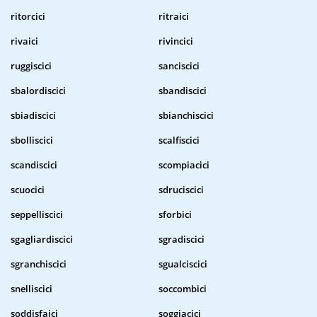
ritorcici
ritraici
rivaici
rivincici
ruggiscici
sanciscici
sbalordiscici
sbandiscici
sbiadiscici
sbianchiscici
sbolliscici
scalfiscici
scandiscici
scompiacici
scuocici
sdruciscici
seppelliscici
sforbici
sgagliardiscici
sgradiscici
sgranchiscici
sgualciscici
snelliscici
soccombici
soddisfaici
soggiacici