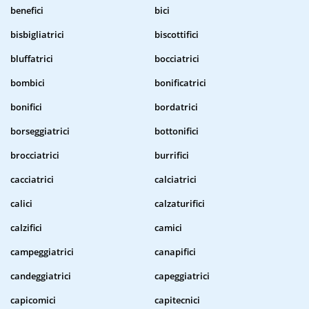
benefici
bici
bisbigliatrici
biscottifici
bluffatrici
bocciatrici
bombici
bonificatrici
bonifici
bordatrici
borseggiatrici
bottonifici
brocciatrici
burrifici
cacciatrici
calciatrici
calici
calzaturifici
calzifici
camici
campeggiatrici
canapifici
candeggiatrici
capeggiatrici
capicomici
capitecnici