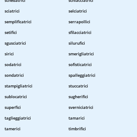
schedatrici
schiacciatrici
sciatrici
selciatrici
semplificatrici
serrapollici
setifici
sfilacciatrici
sgusciatrici
silurufici
sirici
smerigliatrici
sodatrici
sofisticatrici
sondatrici
spalleggiatrici
stampigliatrici
stuccatrici
sublocatrici
sugherifici
superfici
sverniciatrici
taglieggiatrici
tamarici
tamerici
timbrifici