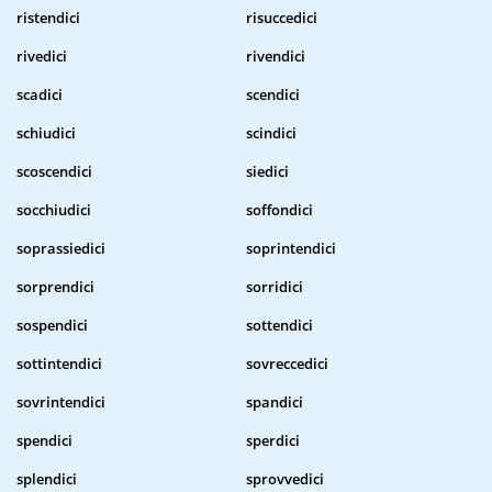
ristendici
risuccedici
rivedici
rivendici
scadici
scendici
schiudici
scindici
scoscendici
siedici
socchiudici
soffondici
soprassiedici
soprintendici
sorprendici
sorridici
sospendici
sottendici
sottintendici
sovreccedici
sovrintendici
spandici
spendici
sperdici
splendici
sprovvedici