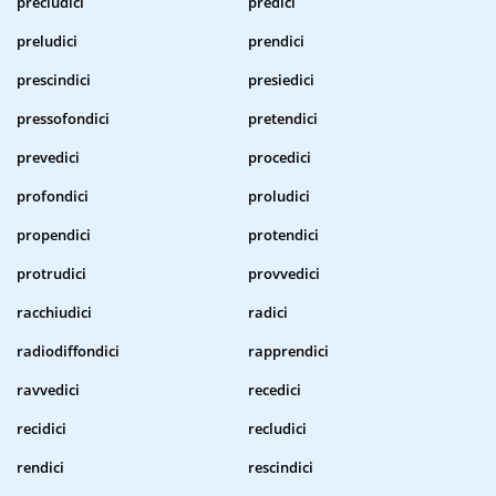
precludici
predici
preludici
prendici
prescindici
presiedici
pressofondici
pretendici
prevedici
procedici
profondici
proludici
propendici
protendici
protrudici
provvedici
racchiudici
radici
radiodiffondici
rapprendici
ravvedici
recedici
recidici
recludici
rendici
rescindici