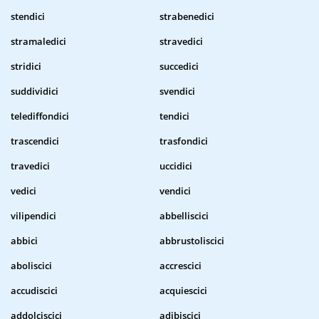
stendici
strabenedici
stramaledici
stravedici
stridici
succedici
suddividici
svendici
telediffondici
tendici
trascendici
trasfondici
travedici
uccidici
vedici
vendici
vilipendici
abbelliscici
abbici
abbrustoliscici
aboliscici
accrescici
accudiscici
acquiescici
addolciscici
adibiscici