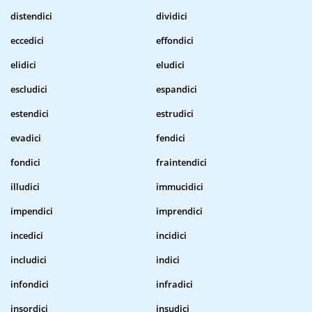
distendici
dividici
eccedici
effondici
elidici
eludici
escludici
espandici
estendici
estrudici
evadici
fendici
fondici
fraintendici
illudici
immucidici
impendici
imprendici
incedici
incidici
includici
indici
infondici
infradici
insordici
insudici