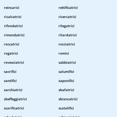
reincarici
rettificatrici
ricalcatrici
ricercatrici
rifondatrici
rilegatrici
rimondatrici
ritardatrici
roccatrici
rocciatrici
rogatrici
romici
rovesciatrici
sabbiatrici
sacrifici
salumifici
santifici
saponifici
sarchiatrici
sbafatrici
sbeffeggiatrici
sbiancatrici
scarificatrici
scatolifici