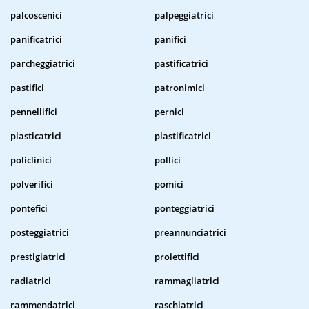
palcoscenici
palpeggiatrici
panificatrici
panifici
parcheggiatrici
pastificatrici
pastifici
patronimici
pennellifici
pernici
plasticatrici
plastificatrici
policlinici
pollici
polverifici
pomici
pontefici
ponteggiatrici
posteggiatrici
preannunciatrici
prestigiatrici
proiettifici
radiatrici
rammagliatrici
rammendatrici
raschiatrici