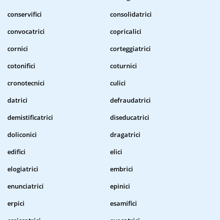
conservifici
consolidatrici
convocatrici
copricalici
cornici
corteggiatrici
cotonifici
coturnici
cronotecnici
culici
datrici
defraudatrici
demistificatrici
diseducatrici
doliconici
dragatrici
edifici
elici
elogiatrici
embrici
enunciatrici
epinici
erpici
esamifici