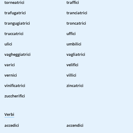
torneatrici
traffici
trafugatrici
tranciatrici
trangugiatrici
troncatrici
truccatrici
uffici
ulici
umbilici
vagheggiatrici
vagliatrici
varici
velifici
vernici
villici
vinificatrici
zincatrici
zuccherifici
Verbi
accedici
accendici