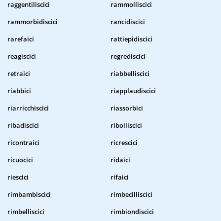
raggentiliscici
rammolliscici
rammorbidiscici
rancidiscici
rarefaici
rattiepidiscici
reagiscici
regrediscici
retraici
riabbelliscici
riabbici
riapplaudiscici
riarricchiscici
riassorbici
ribadiscici
ribolliscici
ricontraici
ricrescici
ricuocici
ridaici
riescici
rifaici
rimbambiscici
rimbecilliscici
rimbelliscici
rimbiondiscici