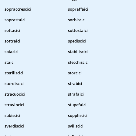
sopraccrescici
sopraffaici
soprastaici
sorbiscici
sottacici
sottostaici
sottraici
spediscici
spiacici
stabiliscici
staici
stecchiscici
steriliscici
storcici
stordiscici
strabici
stracuocici
strafaici
stravincici
stupefaici
subiscici
suppliscici
sverdiscici
sviliscici