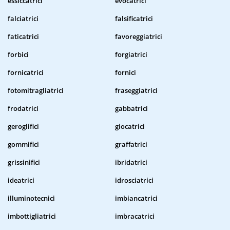
essiccatrici
evocatrici
falciatrici
falsificatrici
faticatrici
favoreggiatrici
forbici
forgiatrici
fornicatrici
fornici
fotomitragliatrici
fraseggiatrici
frodatrici
gabbatrici
geroglifici
giocatrici
gommifici
graffatrici
grissinifici
ibridatrici
ideatrici
idrosciatrici
illuminotecnici
imbiancatrici
imbottigliatrici
imbracatrici