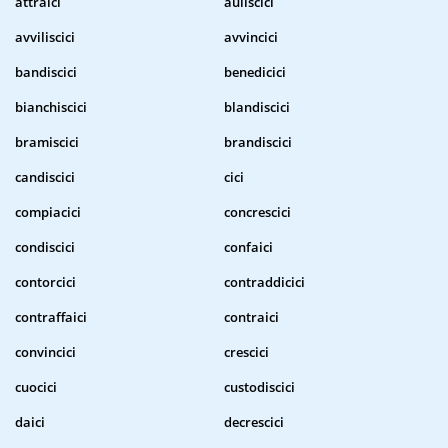
attraici
auliscici
avviliscici
avvincici
bandiscici
benedicici
bianchiscici
blandiscici
bramiscici
brandiscici
candiscici
cici
compiacici
concrescici
condiscici
confaici
contorcici
contraddicici
contraffaici
contraici
convincici
crescici
cuocici
custodiscici
daici
decrescici