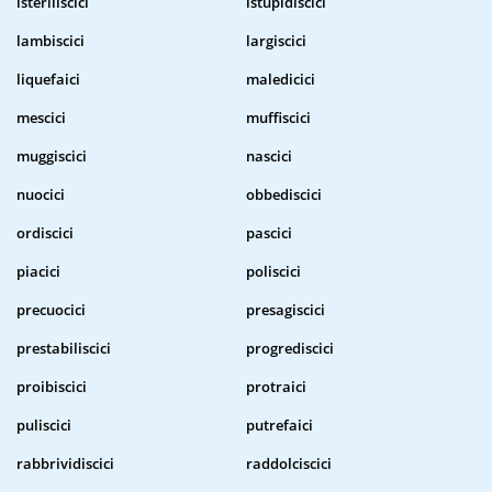
isteriliscici
istupidiscici
lambiscici
largiscici
liquefaici
maledicici
mescici
muffiscici
muggiscici
nascici
nuocici
obbediscici
ordiscici
pascici
piacici
poliscici
precuocici
presagiscici
prestabiliscici
progrediscici
proibiscici
protraici
puliscici
putrefaici
rabbrividiscici
raddolciscici