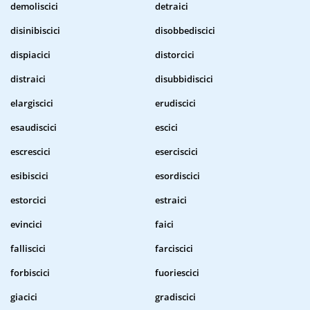
demoliscici
detraici
disinibiscici
disobbediscici
dispiacici
distorcici
distraici
disubbidiscici
elargiscici
erudiscici
esaudiscici
escici
escrescici
eserciscici
esibiscici
esordiscici
estorcici
estraici
evincici
faici
falliscici
farciscici
forbiscici
fuoriescici
giacici
gradiscici