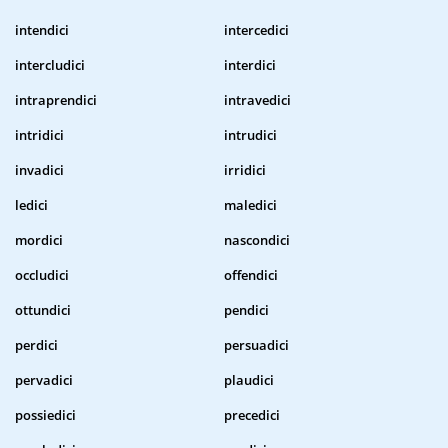
intendici
intercedici
intercludici
interdici
intraprendici
intravedici
intridici
intrudici
invadici
irridici
ledici
maledici
mordici
nascondici
occludici
offendici
ottundici
pendici
perdici
persuadici
pervadici
plaudici
possiedici
precedici