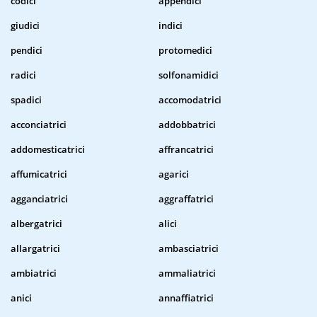
codici
appendici
giudici
indici
pendici
protomedici
radici
solfonamidici
spadici
accomodatrici
acconciatrici
addobbatrici
addomesticatrici
affrancatrici
affumicatrici
agarici
agganciatrici
aggraffatrici
albergatrici
alici
allargatrici
ambasciatrici
ambiatrici
ammaliatrici
anici
annaffiatrici