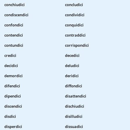
conchiudici
concludici
condiscendici
condividici
confondici
conquidici
contendici
contraddici
contundici
corrispondici
credici
decedici
decidici
deludici
demordici
deridici
difendici
diffondici
dipendici
disattendici
discendici
dischiudici
disdici
disilludici
disperdici
dissuadici