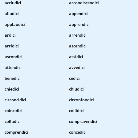
accludici
accondiscendici
alludici
appendici
applaudici
apprendici
ardici
arrendici
arridici
ascendici
ascondici
assidici
attendici
avvedici
benedici
cedici
chiedici
chiudici
circoncidici
circonfondici
coincidici
collidici
colludici
compravendici
comprendici
concedici