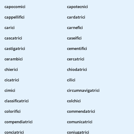
capocomici
capotecnici
cappellifici
cardatrici
carici
carnefici
cascatrici
caseifici
castigatrici
cementifici
cerambici
cercatrici
chierici
chiodatrici
cicatrici
cilici
cimici
circumnavigatrici
classificatrici
colchici
colorifici
commendatrici
compendiatrici
comunicatrici
conciatrici
coniugatrici