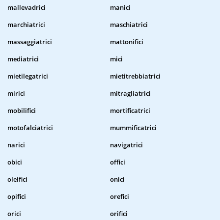
mallevadrici
manici
marchiatrici
maschiatrici
massaggiatrici
mattonifici
mediatrici
mici
mietilegatrici
mietitrebbiatrici
mirici
mitragliatrici
mobilifici
mortificatrici
motofalciatrici
mummificatrici
narici
navigatrici
obici
offici
oleifici
onici
opifici
orefici
orici
orifici