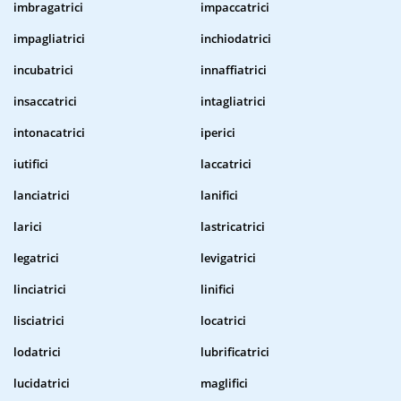
imbragatrici
impaccatrici
impagliatrici
inchiodatrici
incubatrici
innaffiatrici
insaccatrici
intagliatrici
intonacatrici
iperici
iutifici
laccatrici
lanciatrici
lanifici
larici
lastricatrici
legatrici
levigatrici
linciatrici
linifici
lisciatrici
locatrici
lodatrici
lubrificatrici
lucidatrici
maglifici