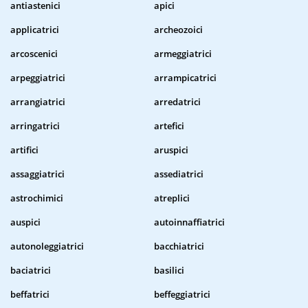
antiastenici
apici
applicatrici
archeozoici
arcoscenici
armeggiatrici
arpeggiatrici
arrampicatrici
arrangiatrici
arredatrici
arringatrici
artefici
artifici
aruspici
assaggiatrici
assediatrici
astrochimici
atreplici
auspici
autoinnaffiatrici
autonoleggiatrici
bacchiatrici
baciatrici
basilici
beffatrici
beffeggiatrici