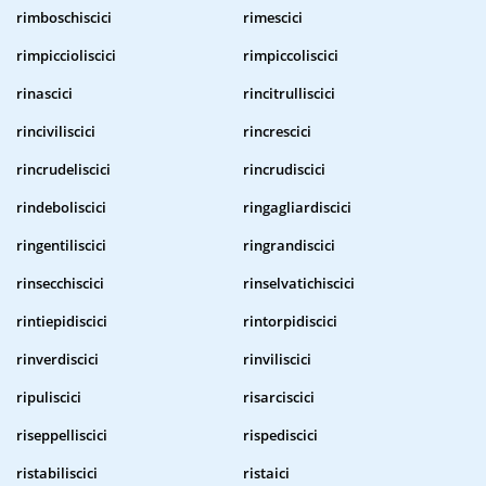
rimboschiscici
rimescici
rimpiccioliscici
rimpiccoliscici
rinascici
rincitrulliscici
rinciviliscici
rincrescici
rincrudeliscici
rincrudiscici
rindeboliscici
ringagliardiscici
ringentiliscici
ringrandiscici
rinsecchiscici
rinselvatichiscici
rintiepidiscici
rintorpidiscici
rinverdiscici
rinviliscici
ripuliscici
risarciscici
riseppelliscici
rispediscici
ristabiliscici
ristaici