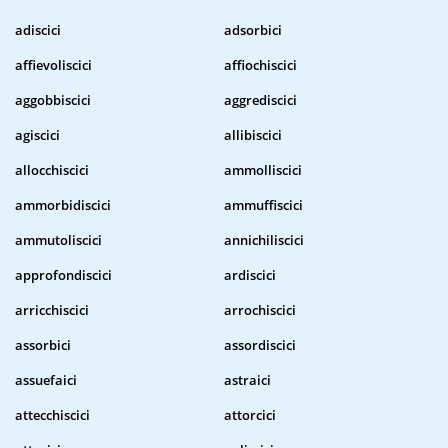
adiscici
adsorbici
affievoliscici
affiochiscici
aggobbiscici
aggrediscici
agiscici
allibiscici
allocchiscici
ammolliscici
ammorbidiscici
ammuffiscici
ammutoliscici
annichiliscici
approfondiscici
ardiscici
arricchiscici
arrochiscici
assorbici
assordiscici
assuefaici
astraici
attecchiscici
attorcici