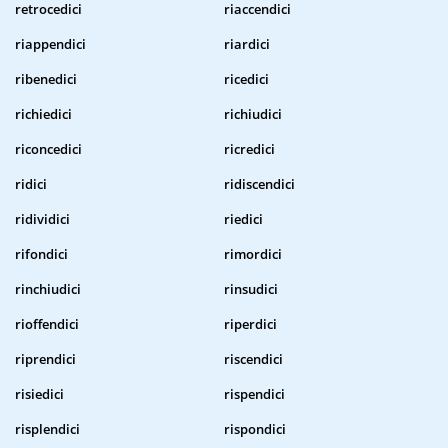
retrocedici
riaccendici
riappendici
riardici
ribenedici
ricedici
richiedici
richiudici
riconcedici
ricredici
ridici
ridiscendici
ridividici
riedici
rifondici
rimordici
rinchiudici
rinsudici
rioffendici
riperdici
riprendici
riscendici
risiedici
rispendici
risplendici
rispondici