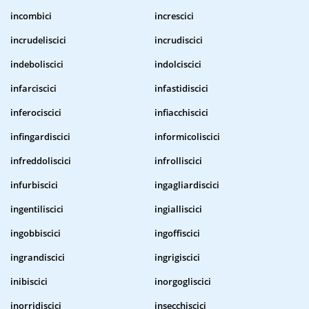
incombici
increscici
incrudeliscici
incrudiscici
indeboliscici
indolciscici
infarciscici
infastidiscici
inferociscici
infiacchiscici
infingardiscici
informicoliscici
infreddoliscici
infrolliscici
infurbiscici
ingagliardiscici
ingentiliscici
ingialliscici
ingobbiscici
ingoffiscici
ingrandiscici
ingrigiscici
inibiscici
inorgogliscici
inorridiscici
insecchiscici