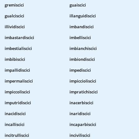
gremiscici
guaiscici
gualciscici
illanguidiscici
illividiscici
imbandiscici
imbastardiscici
imbelliscici
imbestialiscici
imbianchiscici
imbibiscici
imbiondiscici
impallidiscici
impediscici
impermaliscici
impiccioliscici
impiccoliscici
impratichiscici
imputridiscici
inacerbiscici
inacidiscici
inaridiscici
incalliscici
incaparbiscici
incitrulliscici
inciviliscici