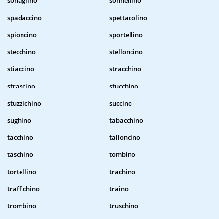
sonaglino
sonnellino
spadaccino
spettacolino
spioncino
sportellino
stecchino
stelloncino
stiaccino
stracchino
strascino
stucchino
stuzzichino
succino
sughino
tabacchino
tacchino
talloncino
taschino
tombino
tortellino
trachino
traffichino
traino
trombino
truschino