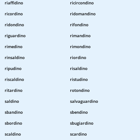
riaffidino
ricircondino
ricordino
ridomandino
ridondino
rifondino
riguardino
rimandino
rimedino
rimondino
rinsaldino
riordino
ripudino
risaldino
riscaldino
ristudino
ritardino
rotondino
saldino
salvaguardino
sbandino
sbendino
sbordino
sbugiardino
scaldino
scardino