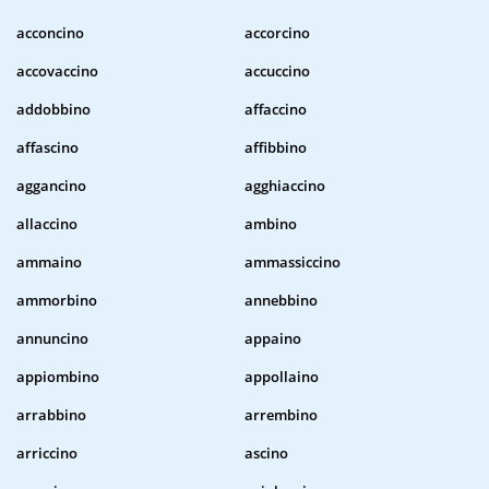
acconcino
accorcino
accovaccino
accuccino
addobbino
affaccino
affascino
affibbino
aggancino
agghiaccino
allaccino
ambino
ammaino
ammassiccino
ammorbino
annebbino
annuncino
appaino
appiombino
appollaino
arrabbino
arrembino
arriccino
ascino