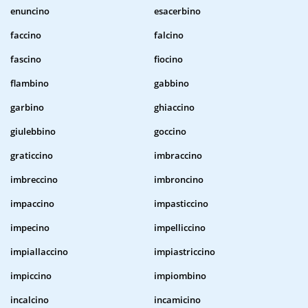
enuncino
esacerbino
faccino
falcino
fascino
fiocino
flambino
gabbino
garbino
ghiaccino
giulebbino
goccino
graticcino
imbraccino
imbreccino
imbroncino
impaccino
impasticcino
impecino
impelliccino
impiallaccino
impiastriccino
impiccino
impiombino
incalcino
incamicino