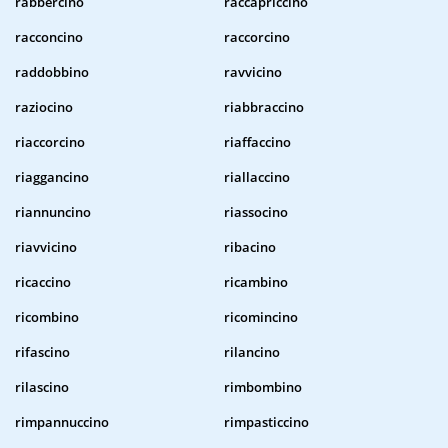
rabbercino
raccapriccino
racconcino
raccorcino
raddobbino
ravvicino
raziocino
riabbraccino
riaccorcino
riaffaccino
riaggancino
riallaccino
riannuncino
riassocino
riavvicino
ribacino
ricaccino
ricambino
ricombino
ricomincino
rifascino
rilancino
rilascino
rimbombino
rimpannuccino
rimpasticcino