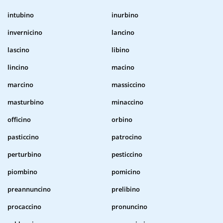
intubino
inurbino
invernicino
lancino
lascino
libino
lincino
macino
marcino
massiccino
masturbino
minaccino
officino
orbino
pasticcino
patrocino
perturbino
pesticcino
piombino
pomicino
preannuncino
prelibino
procaccino
pronuncino