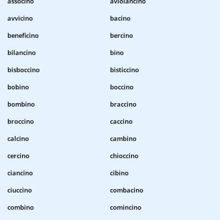
associno
aviolancino
avvicino
bacino
beneficino
bercino
bilancino
bino
bisboccino
bisticcino
bobino
boccino
bombino
braccino
broccino
caccino
calcino
cambino
cercino
chioccino
ciancino
cibino
ciuccino
combacino
combino
comincino