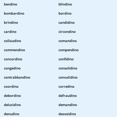
bendino
blindino
bombardino
bordino
brindino
candidino
cardino
circondino
collaudino
comandino
commendino
compendino
concordino
confidino
congedino
consolidino
contrabbandino
convalidino
coordino
corredino
debordino
defraudino
delucidino
demandino
denudino
deossidino