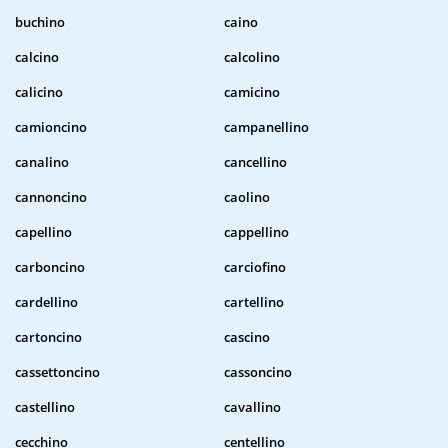
buchino
caino
calcino
calcolino
calicino
camicino
camioncino
campanellino
canalino
cancellino
cannoncino
caolino
capellino
cappellino
carboncino
carciofino
cardellino
cartellino
cartoncino
cascino
cassettoncino
cassoncino
castellino
cavallino
cecchino
centellino