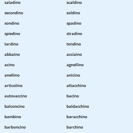
saladino
scaldino
secondino
soldino
sondino
spadino
spiedino
stradino
tardino
tondino
abbaino
acciaino
acino
agnellino
anellino
anicino
articolino
attacchino
autovaccino
bacino
balconcino
baldacchino
bambino
baracchino
barboncino
barchino