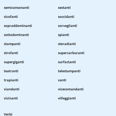
semiconsonanti
sestanti
sicofanti
soccidanti
sopraddominanti
sorveglianti
sottodominanti
spianti
stampanti
steradianti
strofanti
supercarburanti
supergiganti
surfactanti
teatranti
telestampanti
trapianti
vanti
viandanti
vicecomandanti
vicinanti
villeggianti
Verbi