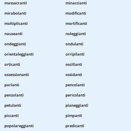
massacranti
minaccianti
mirabolanti
modificanti
moltiplicanti
mortificanti
nauseanti
noleggianti
ondeggianti
ondulanti
orientaleggianti
orripilanti
orticanti
oscillanti
ossessionanti
ossidanti
parlanti
pencolanti
penzolanti
pericolanti
petulanti
pianeggianti
piccanti
pimpanti
popolareggianti
predicanti