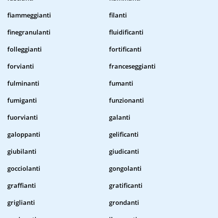
fiammeggianti
filanti
finegranulanti
fluidificanti
folleggianti
fortificanti
forvianti
franceseggianti
fulminanti
fumanti
fumiganti
funzionanti
fuorvianti
galanti
galoppanti
gelificanti
giubilanti
giudicanti
gocciolanti
gongolanti
graffianti
gratificanti
griglianti
grondanti