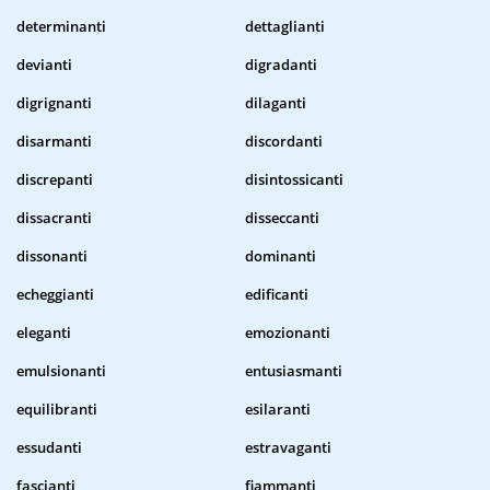
determinanti
dettaglianti
devianti
digradanti
digrignanti
dilaganti
disarmanti
discordanti
discrepanti
disintossicanti
dissacranti
disseccanti
dissonanti
dominanti
echeggianti
edificanti
eleganti
emozionanti
emulsionanti
entusiasmanti
equilibranti
esilaranti
essudanti
estravaganti
fascianti
fiammanti