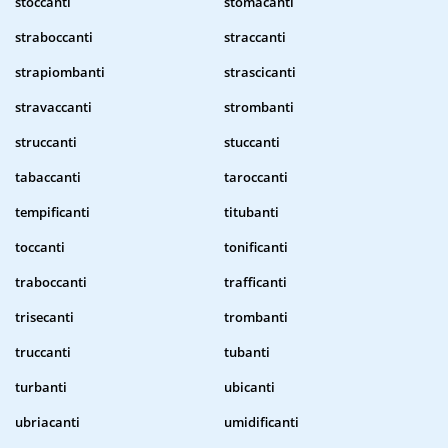
stoccanti
stomacanti
straboccanti
straccanti
strapiombanti
strascicanti
stravaccanti
strombanti
struccanti
stuccanti
tabaccanti
taroccanti
tempificanti
titubanti
toccanti
tonificanti
traboccanti
trafficanti
trisecanti
trombanti
truccanti
tubanti
turbanti
ubicanti
ubriacanti
umidificanti