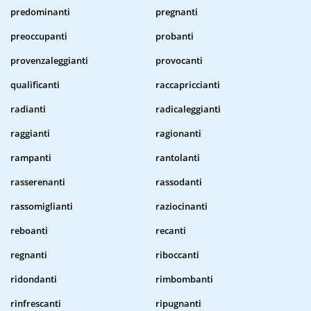
predominanti
pregnanti
preoccupanti
probanti
provenzaleggianti
provocanti
qualificanti
raccapriccianti
radianti
radicaleggianti
raggianti
ragionanti
rampanti
rantolanti
rasserenanti
rassodanti
rassomiglianti
raziocinanti
reboanti
recanti
regnanti
riboccanti
ridondanti
rimbombanti
rinfrescanti
ripugnanti