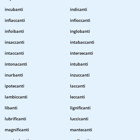
incubanti
indicanti
infiaccanti
infioccanti
infoibanti
inglobanti
insaccanti
intabaccanti
intaccanti
intersecanti
intonacanti
intubanti
inurbanti
inzuccanti
ipotecanti
laccanti
lambiccanti
leccanti
libanti
lignificanti
lubrificanti
luccicanti
magnificanti
mantecanti