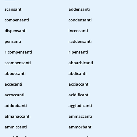
scansanti
addensanti
compensanti
condensanti
dispensanti
incensanti
pensanti
raddensanti
ricompensanti
ripensanti
scompensanti
abbarbicanti
abboccanti
abdicanti
accecanti
acciaccanti
accoccanti
acidificanti
addobbanti
aggiudicanti
almanaccanti
ammaccanti
ammiccanti
ammorbanti