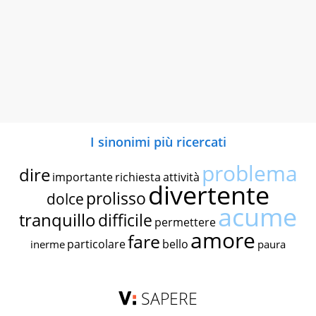
I sinonimi più ricercati
problema
dire
importante
richiesta
attività
divertente
prolisso
dolce
acume
tranquillo
difficile
permettere
amore
fare
particolare
bello
inerme
paura
SAPERE