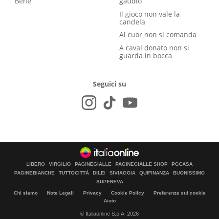
Bene
gaudio
Il gioco non vale la
candela
Al cuor non si comanda
A caval donato non si
guarda in bocca
Seguici su
LIBERO
VIRGILIO
PAGINEGIALLE
PAGINEGIALLE SHOP
PGCASA
PAGINEBIANCHE
TUTTOCITTÀ
DILEI
SIVIAGGIA
QUIFINANZA
BUONISSIMO
SUPEREVA
Chi siamo
Note Legali
Privacy
Cookie Policy
Preferenze sui cookie
Aiuto
© Italiaonline S.p.A. 2026