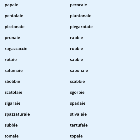
papaie
pecoraie
pentolaie
piantonaie
piccionaie
piegarotaie
prunaie
rabbie
ragazzaccie
robbie
rotaie
sabbie
salumaie
saponaie
sbobbie
scabbie
scatolaie
sgorbie
sigaraie
spadaie
spazzaturaie
stivalaie
subbie
tartufaie
tomaie
topaie