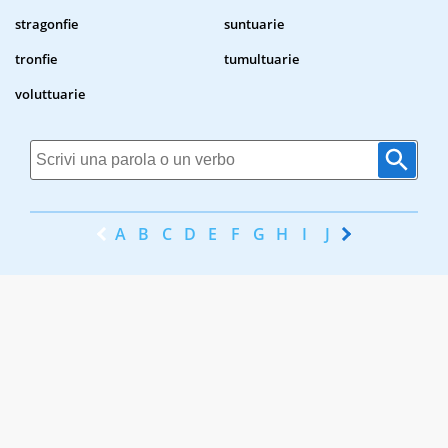
stragonfie
suntuarie
tronfie
tumultuarie
voluttuarie
A
B
C
D
E
F
G
H
I
J
K
L
M
N