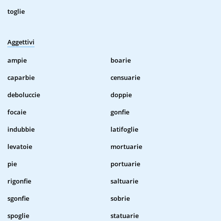
toglie
Aggettivi
ampie
boarie
caparbie
censuarie
deboluccie
doppie
focaie
gonfie
indubbie
latifoglie
levatoie
mortuarie
pie
portuarie
rigonfie
saltuarie
sgonfie
sobrie
spoglie
statuarie