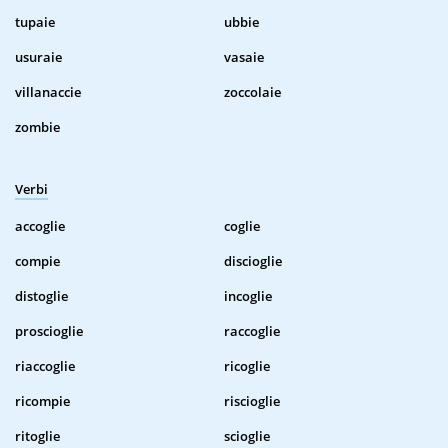
tupaie
ubbie
usuraie
vasaie
villanaccie
zoccolaie
zombie
Verbi
accoglie
coglie
compie
discioglie
distoglie
incoglie
proscioglie
raccoglie
riaccoglie
ricoglie
ricompie
riscioglie
ritoglie
scioglie