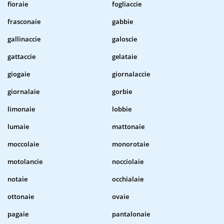
fioraie
fogliaccie
frasconaie
gabbie
gallinaccie
galoscie
gattaccie
gelataie
giogaie
giornalaccie
giornalaie
gorbie
limonaie
lobbie
lumaie
mattonaie
moccolaie
monorotaie
motolancie
nocciolaie
notaie
occhialaie
ottonaie
ovaie
pagaie
pantalonaie