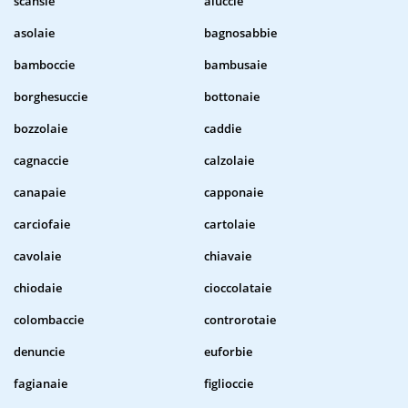
scansie
aluccie
asolaie
bagnosabbie
bamboccie
bambusaie
borghesuccie
bottonaie
bozzolaie
caddie
cagnaccie
calzolaie
canapaie
capponaie
carciofaie
cartolaie
cavolaie
chiavaie
chiodaie
cioccolataie
colombaccie
controrotaie
denuncie
euforbie
fagianaie
figlioccie