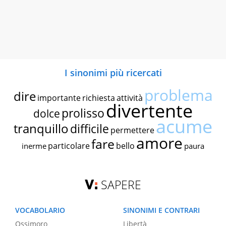
I sinonimi più ricercati
problema
dire
importante
richiesta
attività
divertente
prolisso
dolce
acume
tranquillo
difficile
permettere
amore
fare
particolare
bello
inerme
paura
SAPERE
VOCABOLARIO
SINONIMI E CONTRARI
Ossimoro
Libertà