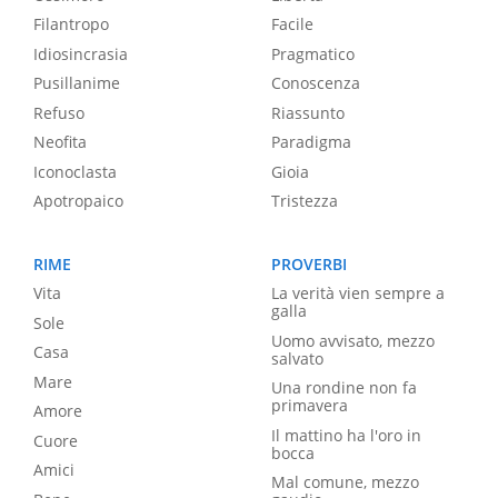
Filantropo
Facile
Idiosincrasia
Pragmatico
Pusillanime
Conoscenza
Refuso
Riassunto
Neofita
Paradigma
Iconoclasta
Gioia
Apotropaico
Tristezza
RIME
PROVERBI
Vita
La verità vien sempre a
galla
Sole
Uomo avvisato, mezzo
Casa
salvato
Mare
Una rondine non fa
primavera
Amore
Il mattino ha l'oro in
Cuore
bocca
Amici
Mal comune, mezzo