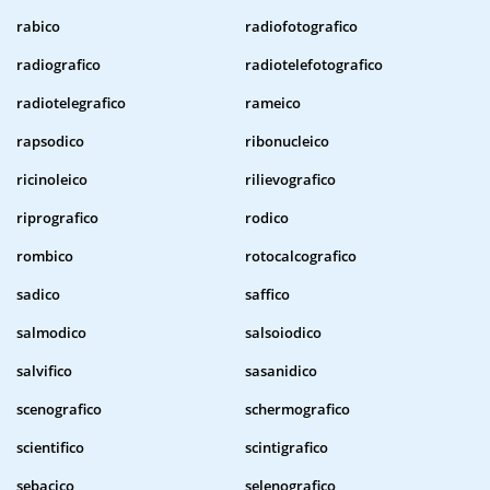
rabico
radiofotografico
radiografico
radiotelefotografico
radiotelegrafico
rameico
rapsodico
ribonucleico
ricinoleico
rilievografico
riprografico
rodico
rombico
rotocalcografico
sadico
saffico
salmodico
salsoiodico
salvifico
sasanidico
scenografico
schermografico
scientifico
scintigrafico
sebacico
selenografico