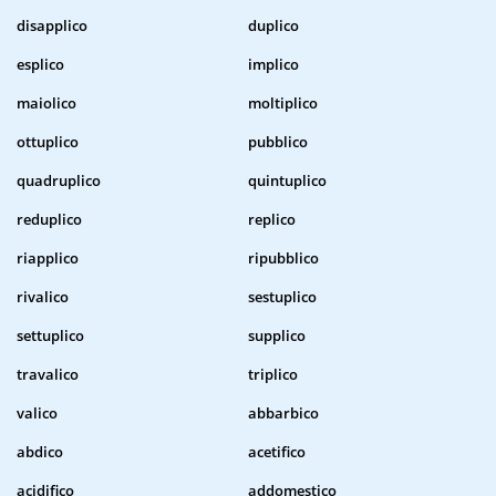
disapplico
duplico
esplico
implico
maiolico
moltiplico
ottuplico
pubblico
quadruplico
quintuplico
reduplico
replico
riapplico
ripubblico
rivalico
sestuplico
settuplico
supplico
travalico
triplico
valico
abbarbico
abdico
acetifico
acidifico
addomestico