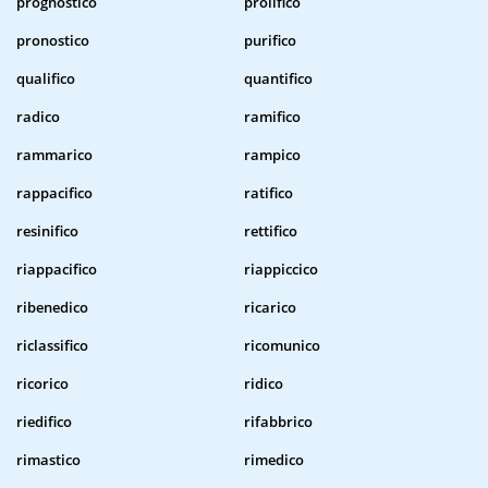
prognostico
prolifico
pronostico
purifico
qualifico
quantifico
radico
ramifico
rammarico
rampico
rappacifico
ratifico
resinifico
rettifico
riappacifico
riappiccico
ribenedico
ricarico
riclassifico
ricomunico
ricorico
ridico
riedifico
rifabbrico
rimastico
rimedico