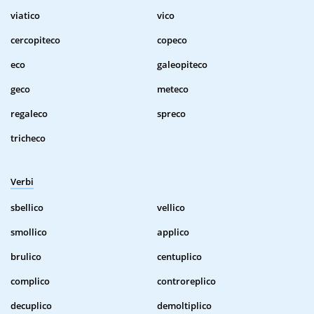
viatico
vico
cercopiteco
copeco
eco
galeopiteco
geco
meteco
regaleco
spreco
tricheco
Verbi
sbellico
vellico
smollico
applico
brulico
centuplico
complico
controreplico
decuplico
demoltiplico