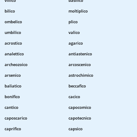
villico
basilico
bilico
moltiplico
ombelico
plico
umbilico
valico
acrostico
agarico
analettico
antiastenico
archeozoico
arcoscenico
arsenico
astrochimico
baliatico
beccafico
bonifico
cacico
cantico
capocomico
caposcarico
capotecnico
caprifico
capsico