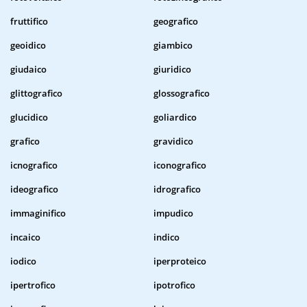
fruttifico
geografico
geoidico
giambico
giudaico
giuridico
glittografico
glossografico
glucidico
goliardico
grafico
gravidico
icnografico
iconografico
ideografico
idrografico
immaginifico
impudico
incaico
indico
iodico
iperproteico
ipertrofico
ipotrofico