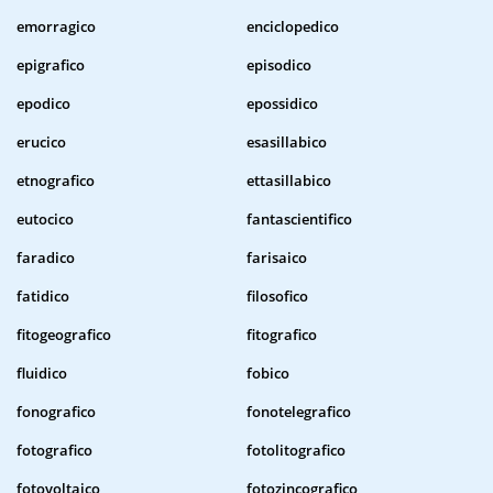
emorragico
enciclopedico
epigrafico
episodico
epodico
epossidico
erucico
esasillabico
etnografico
ettasillabico
eutocico
fantascientifico
faradico
farisaico
fatidico
filosofico
fitogeografico
fitografico
fluidico
fobico
fonografico
fonotelegrafico
fotografico
fotolitografico
fotovoltaico
fotozincografico