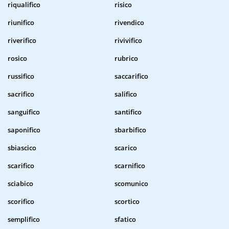
riqualifico
risico
riunifico
rivendico
riverifico
rivivifico
rosico
rubrico
russifico
saccarifico
sacrifico
salifico
sanguifico
santifico
saponifico
sbarbifico
sbiascico
scarico
scarifico
scarnifico
sciabico
scomunico
scorifico
scortico
semplifico
sfatico