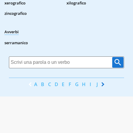
xerografico
xilografico
zincografico
Avverbi
serramanico
A
B
C
D
E
F
G
H
I
J
K
L
M
N