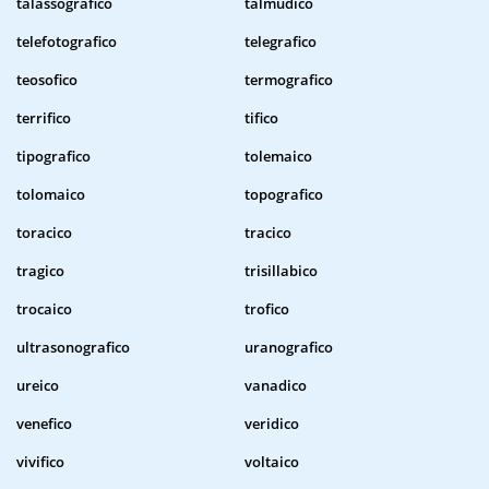
talassografico
talmudico
telefotografico
telegrafico
teosofico
termografico
terrifico
tifico
tipografico
tolemaico
tolomaico
topografico
toracico
tracico
tragico
trisillabico
trocaico
trofico
ultrasonografico
uranografico
ureico
vanadico
venefico
veridico
vivifico
voltaico