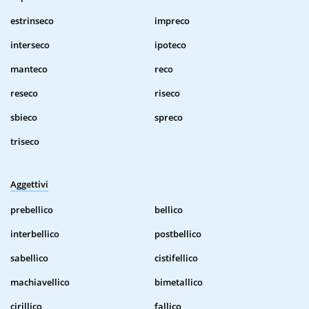
estrinseco
impreco
interseco
ipoteco
manteco
reco
reseco
riseco
sbieco
spreco
triseco
Aggettivi
prebellico
bellico
interbellico
postbellico
sabellico
cistifellico
machiavellico
bimetallico
cirillico
fallico