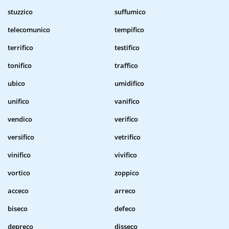
stuzzico
suffumico
telecomunico
tempifico
terrifico
testifico
tonifico
traffico
ubico
umidifico
unifico
vanifico
vendico
verifico
versifico
vetrifico
vinifico
vivifico
vortico
zoppico
acceco
arreco
biseco
defeco
depreco
disseco