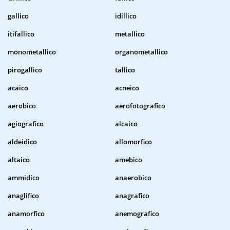
gallico
idillico
itifallico
metallico
monometallico
organometallico
pirogallico
tallico
acaico
acneico
aerobico
aerofotografico
agiografico
alcaico
aldeidico
allomorfico
altaico
amebico
ammidico
anaerobico
anaglifico
anagrafico
anamorfico
anemografico