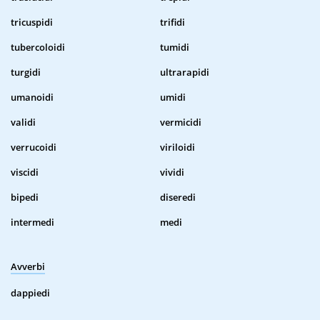
tricuspidi
trifidi
tubercoloidi
tumidi
turgidi
ultrarapidi
umanoidi
umidi
validi
vermicidi
verrucoidi
viriloidi
viscidi
vividi
bipedi
diseredi
intermedi
medi
Avverbi
dappiedi