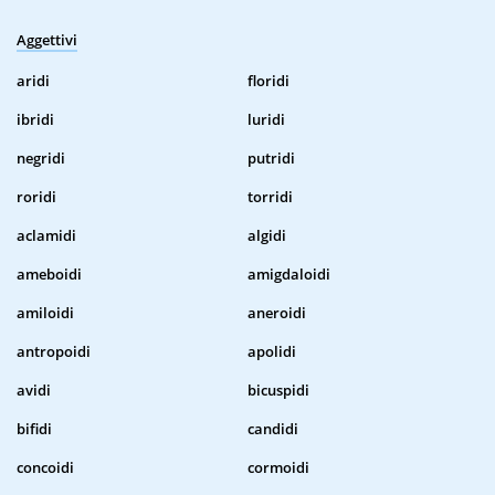
Aggettivi
aridi
floridi
ibridi
luridi
negridi
putridi
roridi
torridi
aclamidi
algidi
ameboidi
amigdaloidi
amiloidi
aneroidi
antropoidi
apolidi
avidi
bicuspidi
bifidi
candidi
concoidi
cormoidi