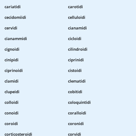
cariatidi
carotidi
cecidomiidi
celluloidi
cervidi
cianamidi
cianammidi
cicloidi
cignoidi
cilindroidi
cinipidi
ciprinidi
ciprinoidi
cistoidi
clamidi
clematidi
clupeidi
cobitidi
colloidi
coloquintidi
conoidi
coralloidi
coroidi
coronidi
corticosteroidi
corvidi