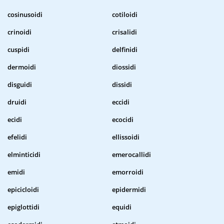
cosinusoidi
cotiloidi
crinoidi
crisalidi
cuspidi
delfinidi
dermoidi
diossidi
disguidi
dissidi
druidi
eccidi
ecidi
ecocidi
efelidi
ellissoidi
elminticidi
emerocallidi
emidi
emorroidi
epicicloidi
epidermidi
epiglottidi
equidi