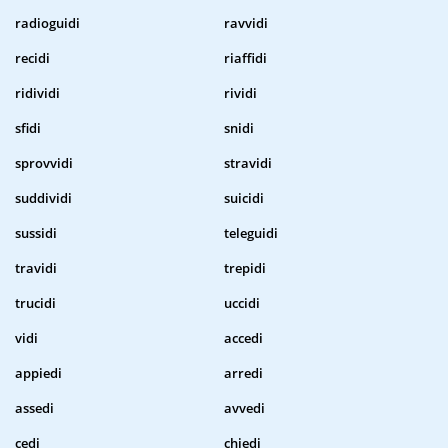
radioguidi
ravvidi
recidi
riaffidi
ridividi
rividi
sfidi
snidi
sprovvidi
stravidi
suddividi
suicidi
sussidi
teleguidi
travidi
trepidi
trucidi
uccidi
vidi
accedi
appiedi
arredi
assedi
avvedi
cedi
chiedi