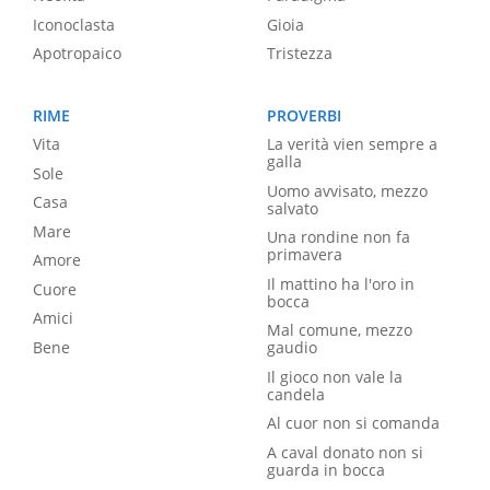
Iconoclasta
Gioia
Apotropaico
Tristezza
RIME
PROVERBI
Vita
La verità vien sempre a
galla
Sole
Uomo avvisato, mezzo
Casa
salvato
Mare
Una rondine non fa
primavera
Amore
Il mattino ha l'oro in
Cuore
bocca
Amici
Mal comune, mezzo
Bene
gaudio
Il gioco non vale la
candela
Al cuor non si comanda
A caval donato non si
guarda in bocca