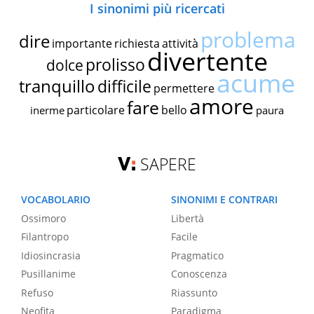
I sinonimi più ricercati
problema
dire
importante
richiesta
attività
divertente
prolisso
dolce
acume
tranquillo
difficile
permettere
amore
fare
particolare
bello
inerme
paura
SAPERE
VOCABOLARIO
SINONIMI E CONTRARI
Ossimoro
Libertà
Filantropo
Facile
Idiosincrasia
Pragmatico
Pusillanime
Conoscenza
Refuso
Riassunto
Neofita
Paradigma