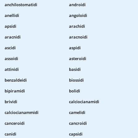
anchilostomatidi
androidi
anellidi
angoloidi
apsidi
arachidi
aracnidi
aracnoidi
ascidi
aspidi
assoidi
asteroidi
attinidi
basidi
benzaldeidi
biossidi
bipiramidi
bolidi
brividi
calciocianamidi
calciocianammidi
camelidi
canceroidi
cancroidi
canidi
capsidi