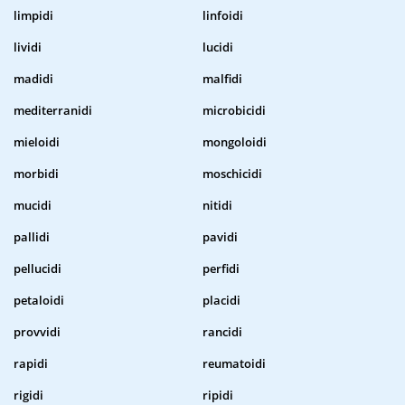
limpidi
linfoidi
lividi
lucidi
madidi
malfidi
mediterranidi
microbicidi
mieloidi
mongoloidi
morbidi
moschicidi
mucidi
nitidi
pallidi
pavidi
pellucidi
perfidi
petaloidi
placidi
provvidi
rancidi
rapidi
reumatoidi
rigidi
ripidi