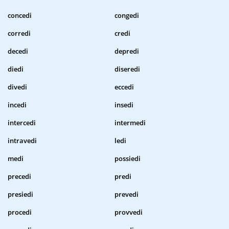
concedi
congedi
corredi
credi
decedi
depredi
diedi
diseredi
divedi
eccedi
incedi
insedi
intercedi
intermedi
intravedi
ledi
medi
possiedi
precedi
predi
presiedi
prevedi
procedi
provvedi