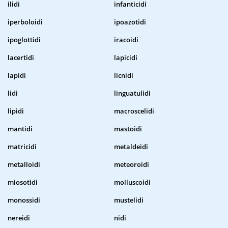
ilidi
infanticidi
iperboloidi
ipoazotidi
ipoglottidi
iracoidi
lacertidi
lapicidi
lapidi
licnidi
lidi
linguatulidi
lipidi
macroscelidi
mantidi
mastoidi
matricidi
metaldeidi
metalloidi
meteoroidi
miosotidi
molluscoidi
monossidi
mustelidi
nereidi
nidi