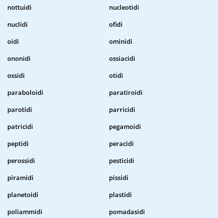
nottuidi
nucleotidi
nuclidi
ofidi
oidi
ominidi
ononidi
ossiacidi
ossidi
otidi
paraboloidi
paratiroidi
parotidi
parricidi
patricidi
pegamoidi
peptidi
peracidi
perossidi
pesticidi
piramidi
pissidi
planetoidi
plastidi
poliammidi
pomadasidi