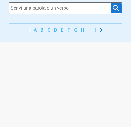
A
B
C
D
E
F
G
H
I
J
K
L
M
N