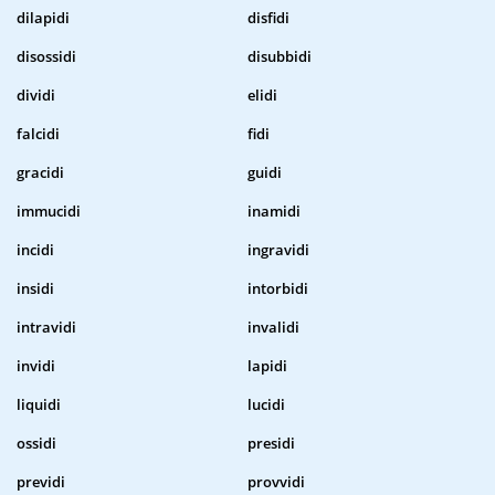
dilapidi
disfidi
disossidi
disubbidi
dividi
elidi
falcidi
fidi
gracidi
guidi
immucidi
inamidi
incidi
ingravidi
insidi
intorbidi
intravidi
invalidi
invidi
lapidi
liquidi
lucidi
ossidi
presidi
previdi
provvidi