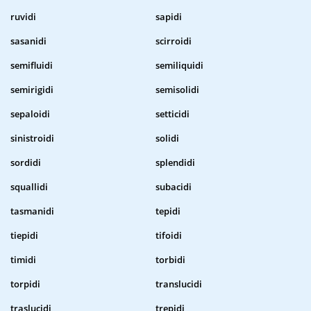
ruvidi
sapidi
sasanidi
scirroidi
semifluidi
semiliquidi
semirigidi
semisolidi
sepaloidi
setticidi
sinistroidi
solidi
sordidi
splendidi
squallidi
subacidi
tasmanidi
tepidi
tiepidi
tifoidi
timidi
torbidi
torpidi
translucidi
traslucidi
trepidi