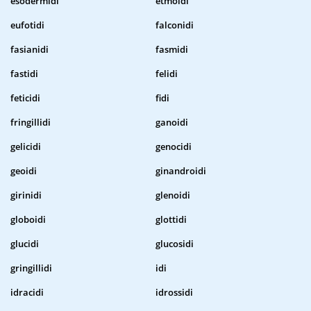
esodermidi
etmoidi
eufotidi
falconidi
fasianidi
fasmidi
fastidi
felidi
feticidi
fidi
fringillidi
ganoidi
gelicidi
genocidi
geoidi
ginandroidi
girinidi
glenoidi
globoidi
glottidi
glucidi
glucosidi
gringillidi
idi
idracidi
idrossidi