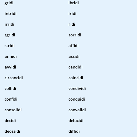
gridi
ibridi
intridi
iridi
irridi
ridi
sgridi
sorridi
stridi
affidi
annidi
assidi
avvidi
candidi
circoncidi
coincidi
collidi
condividi
confidi
conquidi
consolidi
convalidi
decidi
delucidi
deossidi
diffidi