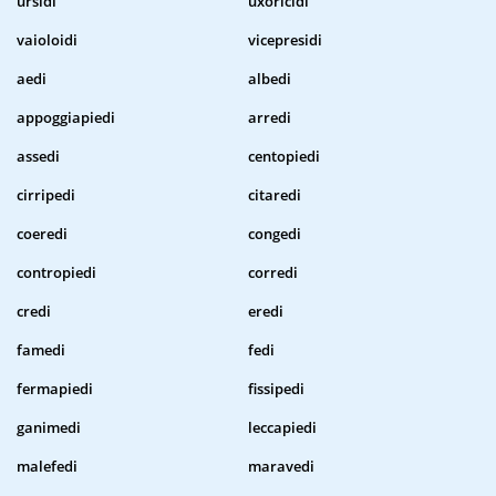
ursidi
uxoricidi
vaioloidi
vicepresidi
aedi
albedi
appoggiapiedi
arredi
assedi
centopiedi
cirripedi
citaredi
coeredi
congedi
contropiedi
corredi
credi
eredi
famedi
fedi
fermapiedi
fissipedi
ganimedi
leccapiedi
malefedi
maravedi