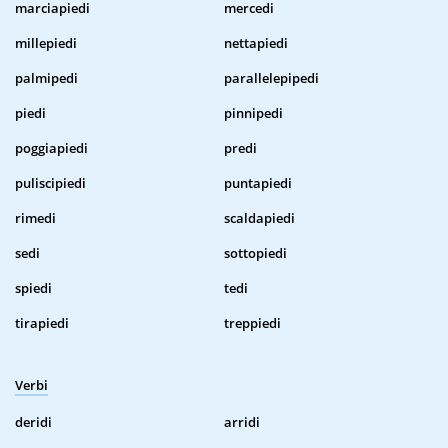
marciapiedi
mercedi
millepiedi
nettapiedi
palmipedi
parallelepipedi
piedi
pinnipedi
poggiapiedi
predi
puliscipiedi
puntapiedi
rimedi
scaldapiedi
sedi
sottopiedi
spiedi
tedi
tirapiedi
treppiedi
Verbi
deridi
arridi