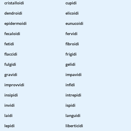
cristalloidi
cupidi
dendroidi
elicoidi
epidermoidi
eunucoidi
fecaloidi
fervidi
fetidi
fibroidi
flaccidi
frigidi
fulgidi
gelidi
gravidi
impavidi
improvvidi
infidi
insipidi
intrepidi
invidi
ispidi
laidi
languidi
lepidi
liberticidi