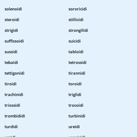
solenoidi
sororicidi
steroidi
stillicidi
strigidi
strongilidi
suffissoidi
suicidi
sussidi
tabloidi
tebaidi
tetrossidi
tettigonidi
tirannidi
tiroidi
toroidi
trachinidi
triglidi
triossidi
trocoidi
trombididi
turbinidi
turdidi
ureidi