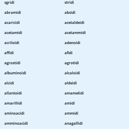
sgridi
stridi
abramidi
absidi
acaricidi
acetaldeidi
acetamidi
acetammidi
acriloidi
adenoidi
affidi
afidi
agrostidi
agrotidi
albuminoidi
alcaloidi
alcidi
aldeidi
allantoidi
amamelidi
amarillidi
amidi
aminoacidi
ammidi
amminoacidi
anagallidi