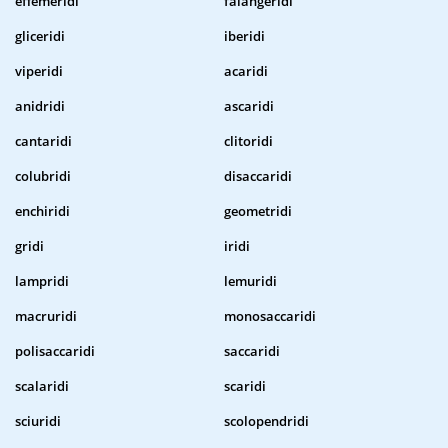
effemeridi
falangeridi
gliceridi
iberidi
viperidi
acaridi
anidridi
ascaridi
cantaridi
clitoridi
colubridi
disaccaridi
enchiridi
geometridi
gridi
iridi
lampridi
lemuridi
macruridi
monosaccaridi
polisaccaridi
saccaridi
scalaridi
scaridi
sciuridi
scolopendridi