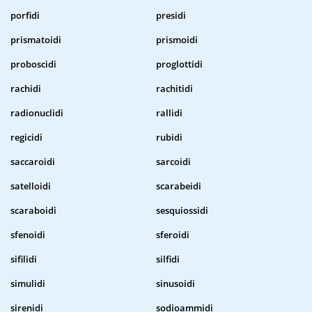
porfidi
presidi
prismatoidi
prismoidi
proboscidi
proglottidi
rachidi
rachitidi
radionuclidi
rallidi
regicidi
rubidi
saccaroidi
sarcoidi
satelloidi
scarabeidi
scaraboidi
sesquiossidi
sfenoidi
sferoidi
sifilidi
silfidi
simulidi
sinusoidi
sirenidi
sodioammidi