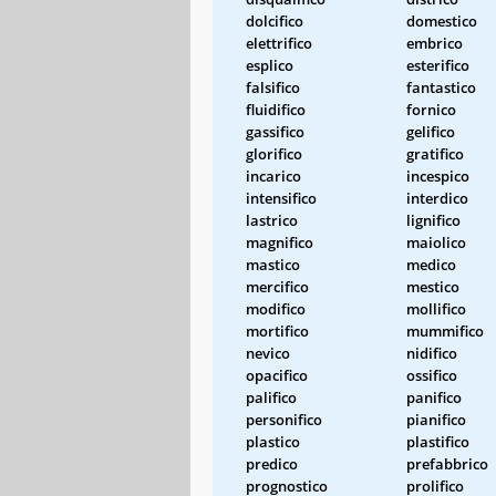
dolcifico
domestico
elettrifico
embrico
esplico
esterifico
falsifico
fantastico
fluidifico
fornico
gassifico
gelifico
glorifico
gratifico
incarico
incespico
intensifico
interdico
lastrico
lignifico
magnifico
maiolico
mastico
medico
mercifico
mestico
modifico
mollifico
mortifico
mummifico
nevico
nidifico
opacifico
ossifico
palifico
panifico
personifico
pianifico
plastico
plastifico
predico
prefabbrico
prognostico
prolifico