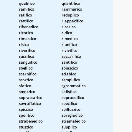
qualifico
quantifico
ramifico
rammarico
ratifico
reduplico
rettifico
riappacifico
ribenedico
ricarico
ricorico
ridico
rimastico
rimedico
risico
riunifico
riverifico
rivivifico
russifico
saccarifico
sanguifico
santifico
sbellico
sbiascico
scarnifico
sciabico
scortico
semplifico
sfatico
sgrammatico
smozzico
sofistico
sopraccarico
sopraedifico
sovraffatico
specifico
spiccico
spilluzzico
spolitico
spregiudico
strabenedico
stramaledico
stuzzico
supplico