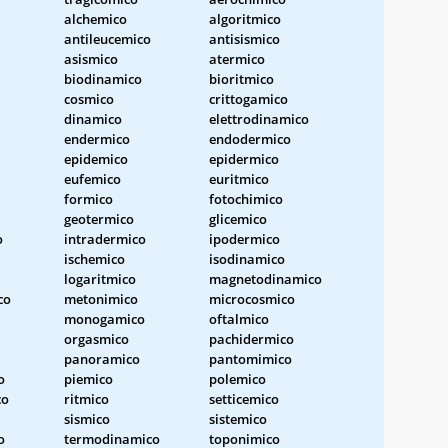
alchemico
algoritmico
antileucemico
antisismico
asismico
atermico
biodinamico
bioritmico
cosmico
crittogamico
dinamico
elettrodinamico
endermico
endodermico
epidemico
epidermico
eufemico
euritmico
formico
fotochimico
geotermico
glicemico
o
intradermico
ipodermico
ischemico
isodinamico
logaritmico
magnetodinamico
co
metonimico
microcosmico
monogamico
oftalmico
orgasmico
pachidermico
panoramico
pantomimico
o
piemico
polemico
co
ritmico
setticemico
sismico
sistemico
o
termodinamico
toponimico