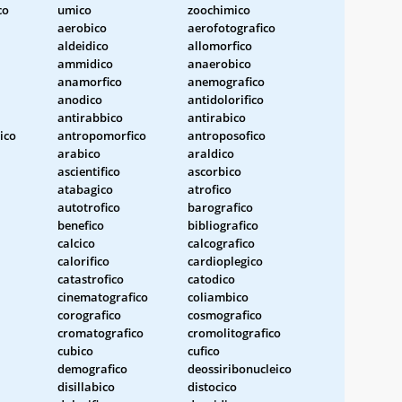
co
umico
zoochimico
aerobico
aerofotografico
aldeidico
allomorfico
ammidico
anaerobico
anamorfico
anemografico
anodico
antidolorifico
antirabbico
antirabico
ico
antropomorfico
antroposofico
arabico
araldico
ascientifico
ascorbico
atabagico
atrofico
autotrofico
barografico
benefico
bibliografico
calcico
calcografico
calorifico
cardioplegico
catastrofico
catodico
cinematografico
coliambico
corografico
cosmografico
cromatografico
cromolitografico
cubico
cufico
demografico
deossiribonucleico
disillabico
distocico