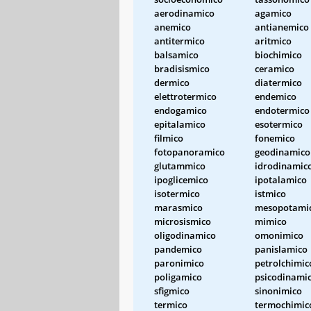
aerodinamico
agamico
anemico
antianemico
antitermico
aritmico
balsamico
biochimico
bradisismico
ceramico
dermico
diatermico
elettrotermico
endemico
endogamico
endotermico
epitalamico
esotermico
filmico
fonemico
fotopanoramico
geodinamico
glutammico
idrodinamic
ipoglicemico
ipotalamico
isotermico
istmico
marasmico
mesopotami
microsismico
mimico
oligodinamico
omonimico
pandemico
panislamico
paronimico
petrolchimic
poligamico
psicodinami
sfigmico
sinonimico
termico
termochimic