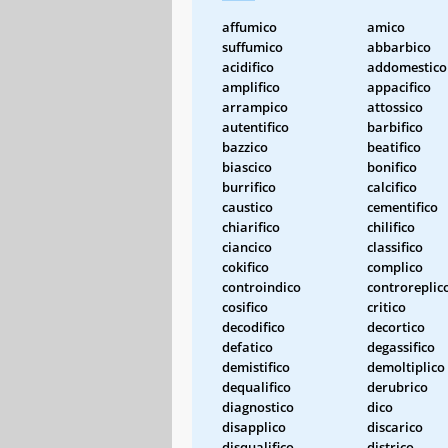
affumico
amico
suffumico
abbarbico
acidifico
addomestico
amplifico
appacifico
arrampico
attossico
autentifico
barbifico
bazzico
beatifico
biascico
bonifico
burrifico
calcifico
caustico
cementifico
chiarifico
chilifico
ciancico
classifico
cokifico
complico
controindico
controreplic
cosifico
critico
decodifico
decortico
defatico
degassifico
demistifico
demoltiplico
dequalifico
derubrico
diagnostico
dico
disapplico
discarico
disqualifico
districo