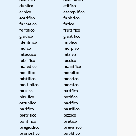
duplico
edifico
erpico
esemplifico
eterifico
fabbrico
farnetico
fatico
fortifico
fruttifico
giudico
giustifico
identifico
implico
indico
inerpico
intossico
intrico
lubrifico
luccico
maledico
massifico
mellifico
mendico
mistifico
moccico
moltiplico
morsico
musico
nazifico
nitrifico
notifico
ottuplico
pacifico
parifico
pastifico
pietrifico
pizzico
pontifico
pratico
pregiudico
prevarico
pronostico
pubblico