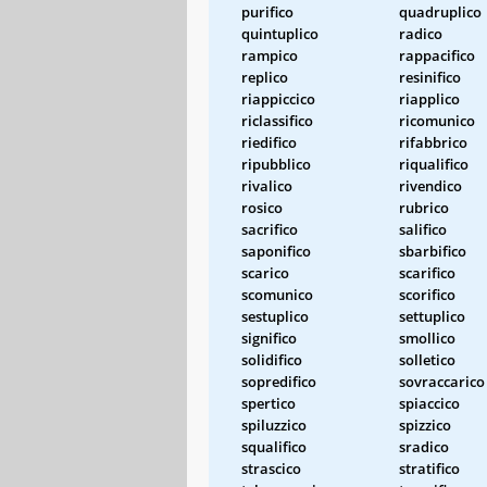
purifico
quadruplico
quintuplico
radico
rampico
rappacifico
replico
resinifico
riappiccico
riapplico
riclassifico
ricomunico
riedifico
rifabbrico
ripubblico
riqualifico
rivalico
rivendico
rosico
rubrico
sacrifico
salifico
saponifico
sbarbifico
scarico
scarifico
scomunico
scorifico
sestuplico
settuplico
significo
smollico
solidifico
solletico
sopredifico
sovraccarico
spertico
spiaccico
spiluzzico
spizzico
squalifico
sradico
strascico
stratifico