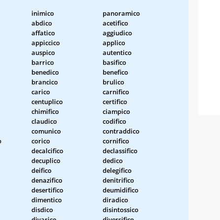
inimico
panoramico
abdico
acetifico
affatico
aggiudico
appiccico
applico
auspico
autentico
barrico
basifico
benedico
benefico
brancico
brulico
carico
carnifico
centuplico
certifico
chimifico
ciampico
claudico
codifico
comunico
contraddico
o
corico
cornifico
decalcifico
declassifico
decuplico
dedico
deifico
delegifico
denazifico
denitrifico
desertifico
deumidifico
dimentico
diradico
disdico
disintossico
divarico
diversifico