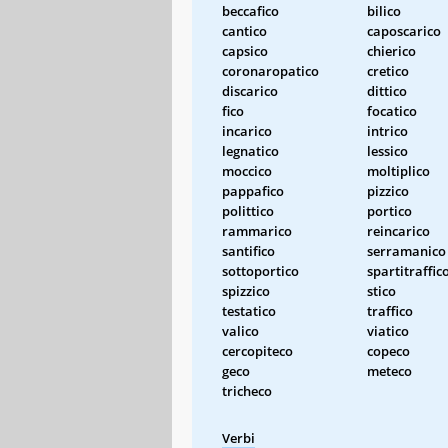
beccafico
bilico
cantico
caposcarico
capsico
chierico
coronaropatico
cretico
discarico
dittico
fico
focatico
incarico
intrico
legnatico
lessico
moccico
moltiplico
pappafico
pizzico
polittico
portico
rammarico
reincarico
santifico
serramanico
sottoportico
spartitraffic
spizzico
stico
testatico
traffico
valico
viatico
cercopiteco
copeco
geco
meteco
tricheco
Verbi