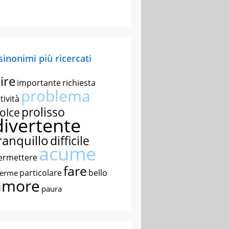
 sinonimi più ricercati
ire
importante
richiesta
problema
tività
prolisso
olce
divertente
ranquillo
difficile
acume
ermettere
fare
particolare
bello
nerme
amore
paura