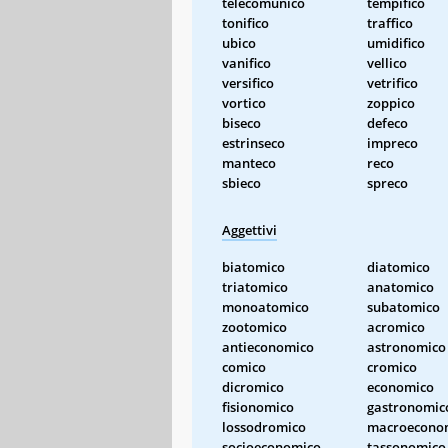
telecomunico
tempifico
tonifico
traffico
ubico
umidifico
vanifico
vellico
versifico
vetrifico
vortico
zoppico
biseco
defeco
estrinseco
impreco
manteco
reco
sbieco
spreco
Aggettivi
biatomico
diatomico
triatomico
anatomico
monoatomico
subatomico
zootomico
acromico
antieconomico
astronomico
comico
cromico
dicromico
economico
fisionomico
gastronomic
lossodromico
macroecono
socioeconomico
tassonomico