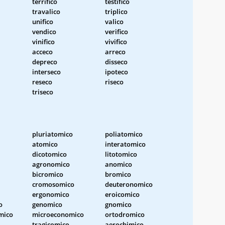
terrifico
testifico
travalico
triplico
unifico
valico
vendico
verifico
vinifico
vivifico
acceco
arreco
depreco
disseco
interseco
ipoteco
reseco
riseco
triseco
pluriatomico
poliatomico
atomico
interatomico
dicotomico
litotomico
agronomico
anomico
bicromico
bromico
cromosomico
deuteronomico
ergonomico
eroicomico
o
genomico
gnomico
mico
microeconomico
ortodromico
tragicomico
aerochimico