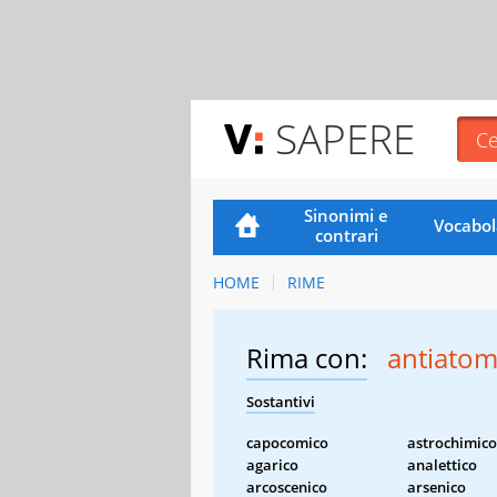
SAPERE
Sinonimi e
Vocabol
contrari
HOME
RIME
Rima con:
antiatom
Sostantivi
capocomico
astrochimico
agarico
analettico
arcoscenico
arsenico