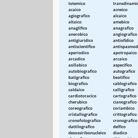
totemico
transdinami
acaico
acneico
agiografico
alcaico
altaico
amebico
anaglifico
anagrafico
anerobico
angiografico
antigiuridico
antiofidico
antiscientifico
antispasmod
aperiodico
apotropaico
arcadico
arcaico
asillabico
aspecifico
autobiografico
autografico
batigrafico
beatifico
biografico
cablografico
caldaico
calligrafico
cardiotoracico
cartografico
cherubico
cianografico
coreografico
coriambico
cristallografico
crittografico
cronofotografico
cronografico
dattilografico
delfico
desossiribonucleico
diadico