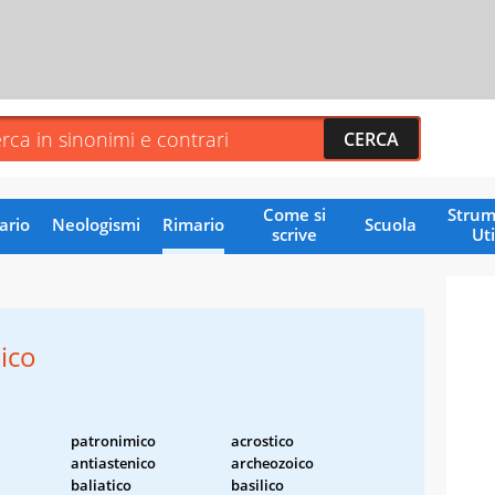
Come si
Strum
ario
Neologismi
Rimario
Scuola
scrive
Uti
ico
patronimico
acrostico
antiastenico
archeozoico
baliatico
basilico