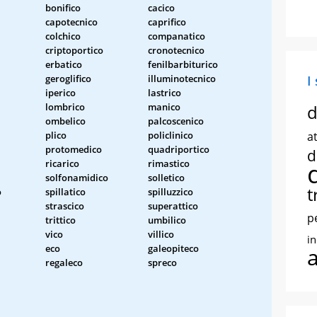
bonifico
cacico
capotecnico
caprifico
colchico
companatico
criptoportico
cronotecnico
erbatico
fenilbarbiturico
geroglifico
illuminotecnico
I
iperico
lastrico
lombrico
manico
d
ombelico
palcoscenico
plico
policlinico
at
protomedico
quadriportico
d
ricarico
rimastico
solfonamidico
solletico
t
o
spillatico
spilluzzico
strascico
superattico
p
trittico
umbilico
vico
villico
i
eco
galeopiteco
regaleco
spreco