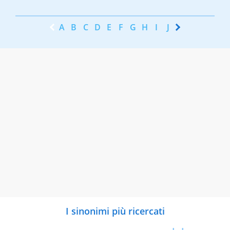
A
B
C
D
E
F
G
H
I
J
K
L
M
N
I sinonimi più ricercati