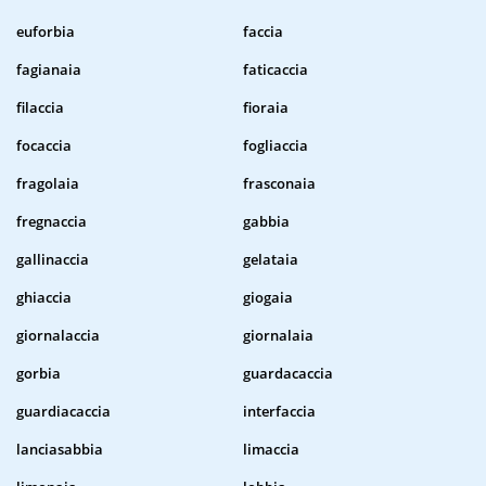
euforbia
faccia
fagianaia
faticaccia
filaccia
fioraia
focaccia
fogliaccia
fragolaia
frasconaia
fregnaccia
gabbia
gallinaccia
gelataia
ghiaccia
giogaia
giornalaccia
giornalaia
gorbia
guardacaccia
guardiacaccia
interfaccia
lanciasabbia
limaccia