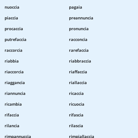
nuoccia
pagaia
piaccia
preannuncia
procaccia
pronuncia
putrefaccia
racconcia
raccorcia
rarefaccia
riabbia
riabbraccia
riaccorcia
riaffaccia
riaggancia
riallaccia
riannuncia
ricaccia
ricambia
ricuocia
rifaccia
rifascia
rilancia
rilascia
rimpannuccia
rimpiallaccia