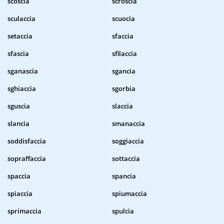
scoscia
scroscia
sculaccia
scuocia
setaccia
sfaccia
sfascia
sfilaccia
sganascia
sgancia
sghiaccia
sgorbia
sguscia
slaccia
slancia
smanaccia
soddisfaccia
soggiaccia
sopraffaccia
sottaccia
spaccia
spancia
spiaccia
spiumaccia
sprimaccia
spulcia