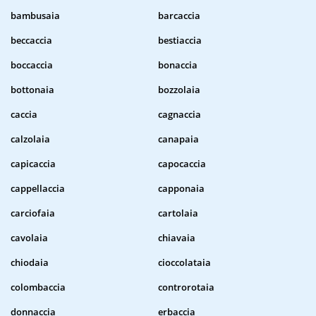
bambusaia
barcaccia
beccaccia
bestiaccia
boccaccia
bonaccia
bottonaia
bozzolaia
caccia
cagnaccia
calzolaia
canapaia
capicaccia
capocaccia
cappellaccia
capponaia
carciofaia
cartolaia
cavolaia
chiavaia
chiodaia
cioccolataia
colombaccia
controrotaia
donnaccia
erbaccia