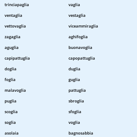
trinciapaglia
vaglia
ventaglia
vestaglia
vettovaglia
viceammiraglia
zagaglia
aghifoglia
aguglia
buonavoglia
capipattuglia
capopattuglia
doglia
duglia
foglia
guglia
malavoglia
pattuglia
puglia
sbroglia
scoglia
sfoglia
soglia
voglia
asolaia
bagnosabbia