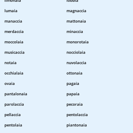
limonaia
lobbia
lumaia
magnaccia
manaccia
mattonaia
merdaccia
minaccia
moccolaia
monorotaia
musicaccia
nocciolaia
notaia
nuvolaccia
occhialaia
ottonaia
ovaia
pagaia
pantalonaia
papaia
parolaccia
pecoraia
pellaccia
pentolaccia
pentolaia
piantonaia