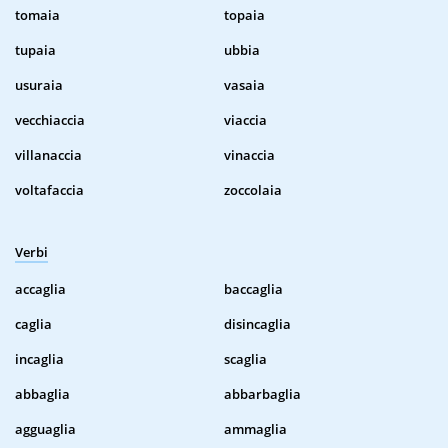
tomaia
topaia
tupaia
ubbia
usuraia
vasaia
vecchiaccia
viaccia
villanaccia
vinaccia
voltafaccia
zoccolaia
Verbi
accaglia
baccaglia
caglia
disincaglia
incaglia
scaglia
abbaglia
abbarbaglia
agguaglia
ammaglia