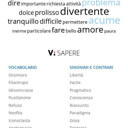
problema
dire
importante
richiesta
attività
divertente
prolisso
dolce
acume
tranquillo
difficile
permettere
amore
fare
particolare
bello
inerme
paura
SAPERE
VOCABOLARIO
SINONIMI E CONTRARI
Ossimoro
Libertà
Filantropo
Facile
Idiosincrasia
Pragmatico
Pusillanime
Conoscenza
Refuso
Riassunto
Neofita
Paradigma
Iconoclasta
Gioia
Apotropaico
Tristezza