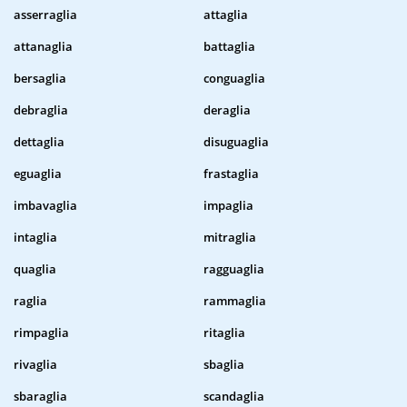
asserraglia
attaglia
attanaglia
battaglia
bersaglia
conguaglia
debraglia
deraglia
dettaglia
disuguaglia
eguaglia
frastaglia
imbavaglia
impaglia
intaglia
mitraglia
quaglia
ragguaglia
raglia
rammaglia
rimpaglia
ritaglia
rivaglia
sbaglia
sbaraglia
scandaglia