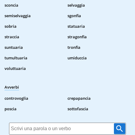
sconcia
selvaggia
semiselvaggia
sgonfia
sobria
statuaria
straccia
stragonfia
suntuaria
tronfia
tumultuaria
umiduccia
voluttuaria
Avverbi
controvoglia
crepapancia
poscia
sottofascia