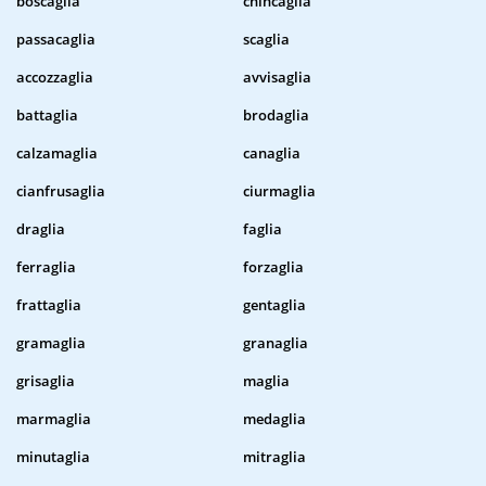
boscaglia
chincaglia
passacaglia
scaglia
accozzaglia
avvisaglia
battaglia
brodaglia
calzamaglia
canaglia
cianfrusaglia
ciurmaglia
draglia
faglia
ferraglia
forzaglia
frattaglia
gentaglia
gramaglia
granaglia
grisaglia
maglia
marmaglia
medaglia
minutaglia
mitraglia