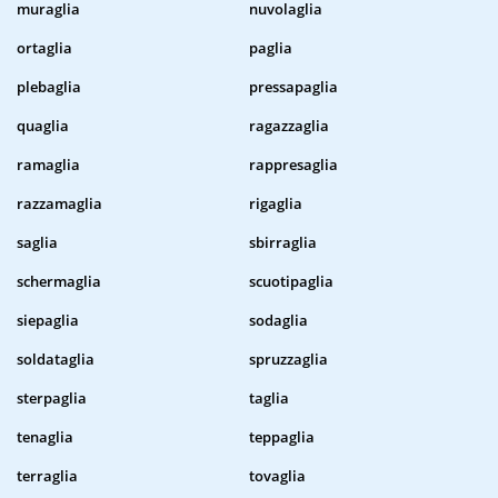
muraglia
nuvolaglia
ortaglia
paglia
plebaglia
pressapaglia
quaglia
ragazzaglia
ramaglia
rappresaglia
razzamaglia
rigaglia
saglia
sbirraglia
schermaglia
scuotipaglia
siepaglia
sodaglia
soldataglia
spruzzaglia
sterpaglia
taglia
tenaglia
teppaglia
terraglia
tovaglia