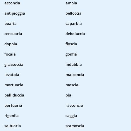
acconcia
ampia
antipioggia
belloccia
boaria
caparbia
censuaria
deboluccia
doppia
floscia
focaia
gonfia
grassoccia
indubbia
levatoia
malconcia
mortuaria
moscia
palliduccia
pia
portuaria
racconcia
rigonfia
saggia
saltuaria
scamoscia