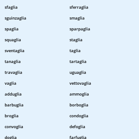
sfaglia
sferraglia
sguinzaglia
smaglia
spaglia
sparpaglia
squaglia
staglia
sventaglia
taglia
tanaglia
tartaglia
travaglia
uguaglia
vaglia
vettovaglia
adduglia
ammoglia
barbuglia
borboglia
broglia
condoglia
convoglia
defoglia
doglia
farfuglia