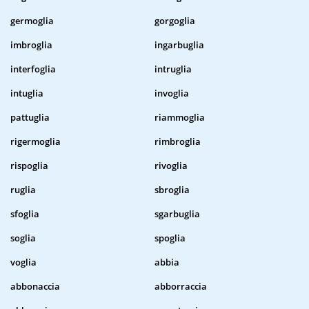
germoglia
gorgoglia
imbroglia
ingarbuglia
interfoglia
intruglia
intuglia
invoglia
pattuglia
riammoglia
rigermoglia
rimbroglia
rispoglia
rivoglia
ruglia
sbroglia
sfoglia
sgarbuglia
soglia
spoglia
voglia
abbia
abbonaccia
abborraccia