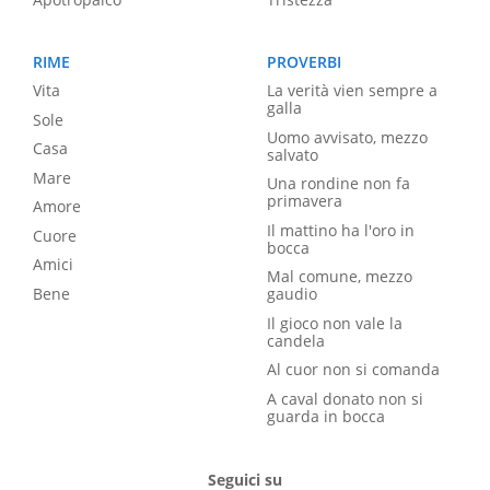
RIME
PROVERBI
Vita
La verità vien sempre a
galla
Sole
Uomo avvisato, mezzo
Casa
salvato
Mare
Una rondine non fa
primavera
Amore
Il mattino ha l'oro in
Cuore
bocca
Amici
Mal comune, mezzo
Bene
gaudio
Il gioco non vale la
candela
Al cuor non si comanda
A caval donato non si
guarda in bocca
Seguici su