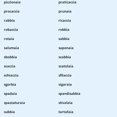
piccionaia
praticaccia
procaccia
prunaia
rabbia
ricaccia
robaccia
robbia
rotaia
sabbia
salumaia
saponaia
sbobbia
scabbia
scaccia
scatolaia
schiaccia
sfilaccia
sgorbia
sigaraia
spadaia
spandisabbia
spazzaturaia
stivalaia
subbia
tartufaia