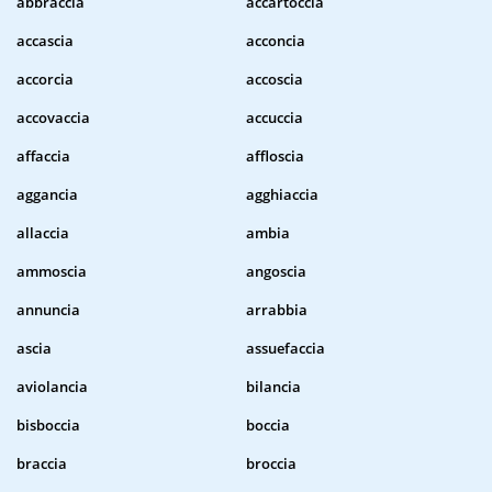
abbraccia
accartoccia
accascia
acconcia
accorcia
accoscia
accovaccia
accuccia
affaccia
affloscia
aggancia
agghiaccia
allaccia
ambia
ammoscia
angoscia
annuncia
arrabbia
ascia
assuefaccia
aviolancia
bilancia
bisboccia
boccia
braccia
broccia