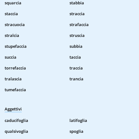
squarcia
stabbia
staccia
straccia
stracuocia
strafaccia
stralcia
struscia
stupefaccia
subbia
succia
taccia
torrefaccia
traccia
tralascia
trancia
tumefaccia
Aggettivi
caducifoglia
latifoglia
qualsivoglia
spoglia