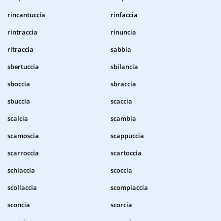
rincantuccia
rinfaccia
rintraccia
rinuncia
ritraccia
sabbia
sbertuccia
sbilancia
sboccia
sbraccia
sbuccia
scaccia
scalcia
scambia
scamoscia
scappuccia
scarroccia
scartoccia
schiaccia
scoccia
scollaccia
scompiaccia
sconcia
scorcia