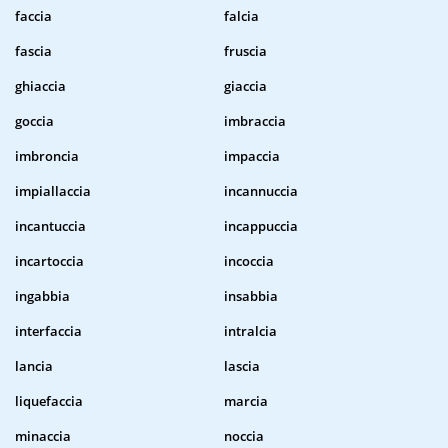
faccia
falcia
fascia
fruscia
ghiaccia
giaccia
goccia
imbraccia
imbroncia
impaccia
impiallaccia
incannuccia
incantuccia
incappuccia
incartoccia
incoccia
ingabbia
insabbia
interfaccia
intralcia
lancia
lascia
liquefaccia
marcia
minaccia
noccia