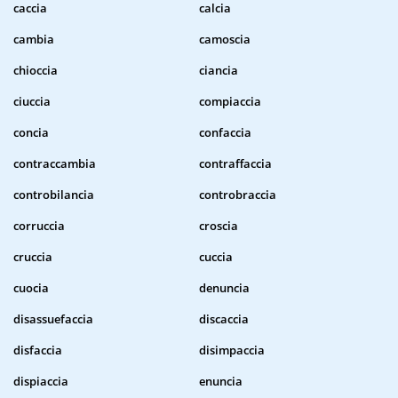
caccia
calcia
cambia
camoscia
chioccia
ciancia
ciuccia
compiaccia
concia
confaccia
contraccambia
contraffaccia
controbilancia
controbraccia
corruccia
croscia
cruccia
cuccia
cuocia
denuncia
disassuefaccia
discaccia
disfaccia
disimpaccia
dispiaccia
enuncia