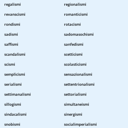
regalismi
regionalismi
revanscismi
romanticismi
rondismi
rotacismi
sadismi
sadomasochismi
saffismi
sanfedismi
scandalismi
scetticismi
scismi
scolasticismi
semplicismi
sensazionalismi
serialismi
settentrionalismi
settimanalismi
settorialismi
sillogismi
simultaneismi
sindacalismi
sinergismi
snobismi
socialimperialismi