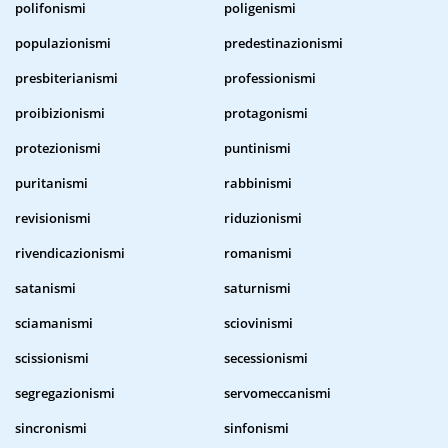
polifonismi
poligenismi
populazionismi
predestinazionismi
presbiterianismi
professionismi
proibizionismi
protagonismi
protezionismi
puntinismi
puritanismi
rabbinismi
revisionismi
riduzionismi
rivendicazionismi
romanismi
satanismi
saturnismi
sciamanismi
sciovinismi
scissionismi
secessionismi
segregazionismi
servomeccanismi
sincronismi
sinfonismi