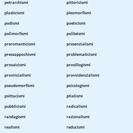
petrarchismi
pittoricismi
plasticismi
pleomorfismi
podismi
poeticismi
polimorfismi
politeismi
preromanticismi
presenzialismi
pressappochismi
problematicismi
prosaicismi
prosillogismi
provincialismi
provvidenzialismi
pseudomorfismi
psicologismi
psittacismi
ptialismi
pubblicismi
radicalismi
randagismi
razionalismi
realismi
reducismi