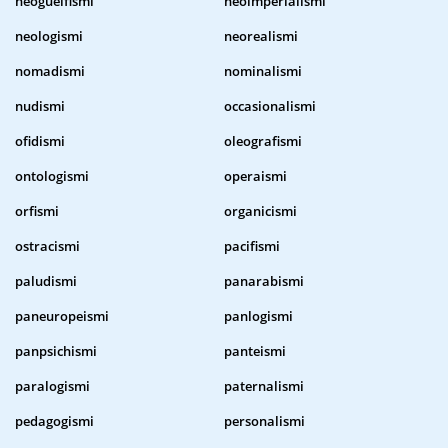
neoguelfismi
neoimperialismi
neologismi
neorealismi
nomadismi
nominalismi
nudismi
occasionalismi
ofidismi
oleografismi
ontologismi
operaismi
orfismi
organicismi
ostracismi
pacifismi
paludismi
panarabismi
paneuropeismi
panlogismi
panpsichismi
panteismi
paralogismi
paternalismi
pedagogismi
personalismi