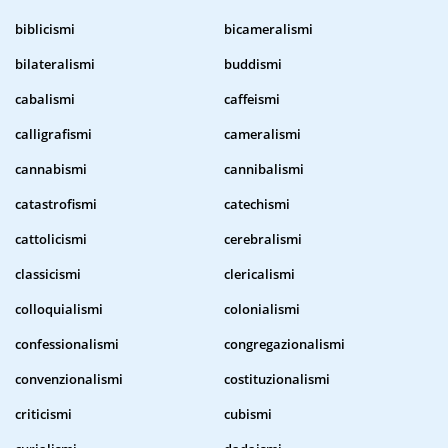
biblicismi
bicameralismi
bilateralismi
buddismi
cabalismi
caffeismi
calligrafismi
cameralismi
cannabismi
cannibalismi
catastrofismi
catechismi
cattolicismi
cerebralismi
classicismi
clericalismi
colloquialismi
colonialismi
confessionalismi
congregazionalismi
convenzionalismi
costituzionalismi
criticismi
cubismi