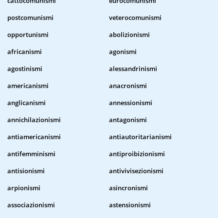
cattocomunismi
eurocomunismi
postcomunismi
veterocomunismi
opportunismi
abolizionismi
africanismi
agonismi
agostinismi
alessandrinismi
americanismi
anacronismi
anglicanismi
annessionismi
annichilazionismi
antagonismi
antiamericanismi
antiautoritarianismi
antifemminismi
antiproibizionismi
antisionismi
antivivisezionismi
arpionismi
asincronismi
associazionismi
astensionismi