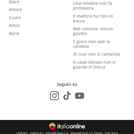
Mare
Una rondine non fa
primavera
Amore
Il mattino ha l'oro in
Cuore
bocca
Amici
Mal comune, mezzo
Bene
gaudio
Il gioco non vale la
candela
Al cuor non si comanda
A caval donato non si
guarda in bocca
Seguici su
LIBERO
VIRGILIO
PAGINEGIALLE
PAGINEGIALLE SHOP
PGCASA