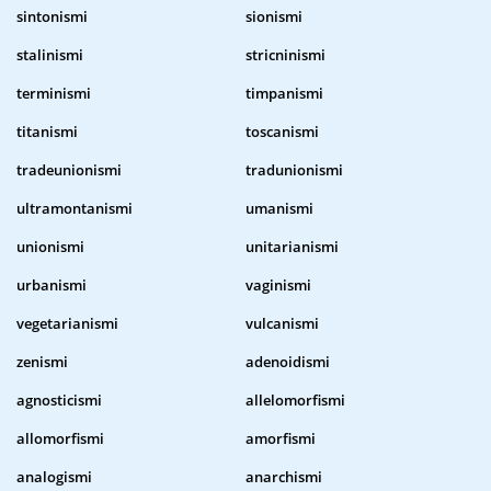
sintonismi
sionismi
stalinismi
stricninismi
terminismi
timpanismi
titanismi
toscanismi
tradeunionismi
tradunionismi
ultramontanismi
umanismi
unionismi
unitarianismi
urbanismi
vaginismi
vegetarianismi
vulcanismi
zenismi
adenoidismi
agnosticismi
allelomorfismi
allomorfismi
amorfismi
analogismi
anarchismi