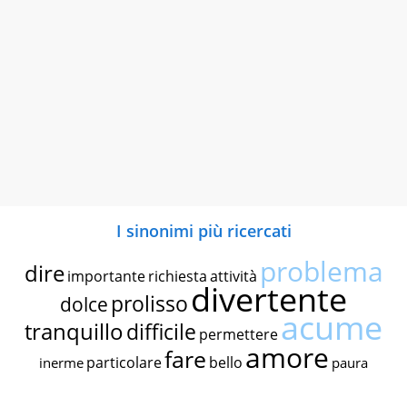
I sinonimi più ricercati
problema
dire
importante
richiesta
attività
divertente
prolisso
dolce
acume
tranquillo
difficile
permettere
amore
fare
particolare
bello
inerme
paura