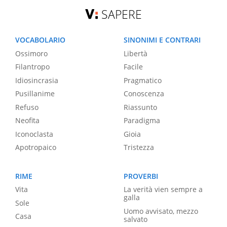
SAPERE
VOCABOLARIO
SINONIMI E CONTRARI
Ossimoro
Libertà
Filantropo
Facile
Idiosincrasia
Pragmatico
Pusillanime
Conoscenza
Refuso
Riassunto
Neofita
Paradigma
Iconoclasta
Gioia
Apotropaico
Tristezza
RIME
PROVERBI
Vita
La verità vien sempre a
galla
Sole
Uomo avvisato, mezzo
Casa
salvato