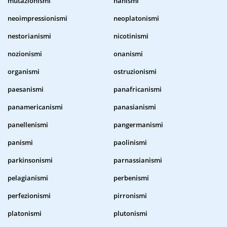
mutazionismi
nanismi
neoimpressionismi
neoplatonismi
nestorianismi
nicotinismi
nozionismi
onanismi
organismi
ostruzionismi
paesanismi
panafricanismi
panamericanismi
panasianismi
panellenismi
pangermanismi
panismi
paolinismi
parkinsonismi
parnassianismi
pelagianismi
perbenismi
perfezionismi
pirronismi
platonismi
plutonismi