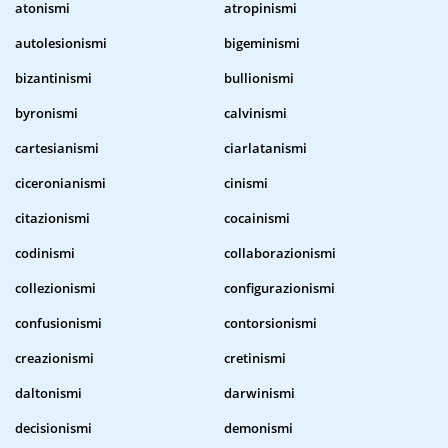
atonismi
atropinismi
autolesionismi
bigeminismi
bizantinismi
bullionismi
byronismi
calvinismi
cartesianismi
ciarlatanismi
ciceronianismi
cinismi
citazionismi
cocainismi
codinismi
collaborazionismi
collezionismi
configurazionismi
confusionismi
contorsionismi
creazionismi
cretinismi
daltonismi
darwinismi
decisionismi
demonismi