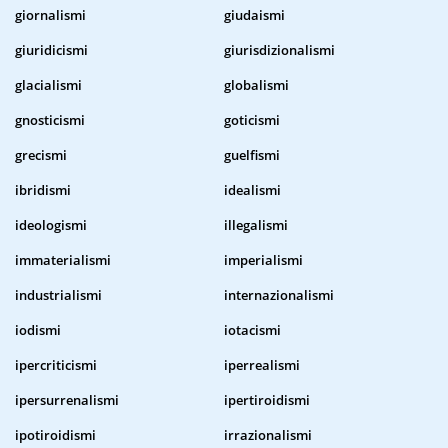
giornalismi
giudaismi
giuridicismi
giurisdizionalismi
glacialismi
globalismi
gnosticismi
goticismi
grecismi
guelfismi
ibridismi
idealismi
ideologismi
illegalismi
immaterialismi
imperialismi
industrialismi
internazionalismi
iodismi
iotacismi
ipercriticismi
iperrealismi
ipersurrenalismi
ipertiroidismi
ipotiroidismi
irrazionalismi