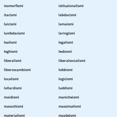
isomorfismi
istituzionalismi
itacismi
labdacismi
laicismi
lamaismi
lambdacismi
laringismi
lealismi
legalismi
leghismi
lesbismi
liberalismi
liberalsocialismi
liberoscambismi
lobbismi
localismi
logicismi
lollardismi
luddismi
maidismi
manicheismi
masochismi
massimalismi
materialismi
mazdeismi