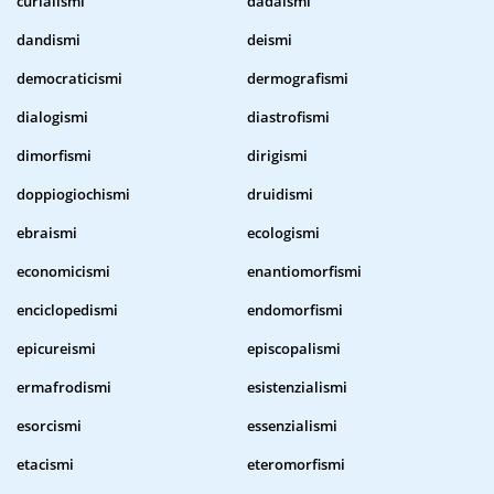
curialismi
dadaismi
dandismi
deismi
democraticismi
dermografismi
dialogismi
diastrofismi
dimorfismi
dirigismi
doppiogiochismi
druidismi
ebraismi
ecologismi
economicismi
enantiomorfismi
enciclopedismi
endomorfismi
epicureismi
episcopalismi
ermafrodismi
esistenzialismi
esorcismi
essenzialismi
etacismi
eteromorfismi