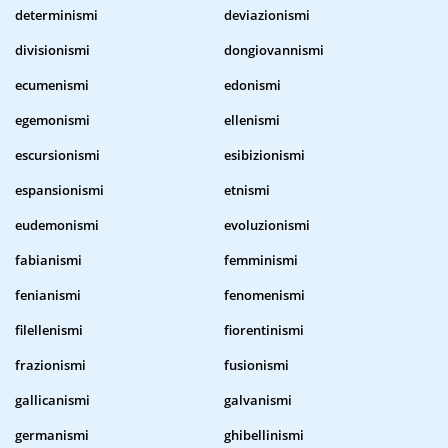
determinismi
deviazionismi
divisionismi
dongiovannismi
ecumenismi
edonismi
egemonismi
ellenismi
escursionismi
esibizionismi
espansionismi
etnismi
eudemonismi
evoluzionismi
fabianismi
femminismi
fenianismi
fenomenismi
filellenismi
fiorentinismi
frazionismi
fusionismi
gallicanismi
galvanismi
germanismi
ghibellinismi