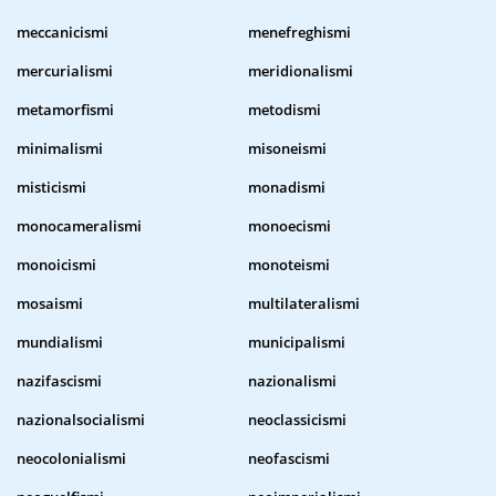
meccanicismi
menefreghismi
mercurialismi
meridionalismi
metamorfismi
metodismi
minimalismi
misoneismi
misticismi
monadismi
monocameralismi
monoecismi
monoicismi
monoteismi
mosaismi
multilateralismi
mundialismi
municipalismi
nazifascismi
nazionalismi
nazionalsocialismi
neoclassicismi
neocolonialismi
neofascismi