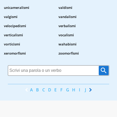
unicameralismi
valdismi
valgismi
vandalismi
velocipedismi
verbalismi
verticalismi
vocalismi
vorticismi
wahabismi
xeromorfismi
zoomorfismi
A
B
C
D
E
F
G
H
I
J
K
L
M
N