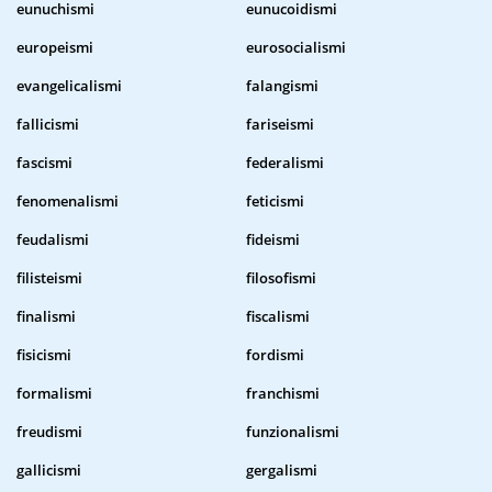
eunuchismi
eunucoidismi
europeismi
eurosocialismi
evangelicalismi
falangismi
fallicismi
fariseismi
fascismi
federalismi
fenomenalismi
feticismi
feudalismi
fideismi
filisteismi
filosofismi
finalismi
fiscalismi
fisicismi
fordismi
formalismi
franchismi
freudismi
funzionalismi
gallicismi
gergalismi