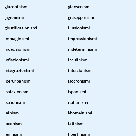
giacobinismi
giansenismi
gigionismi
giuseppinismi
giustificazionismi
illusionismi
immaginismi
impressionismi
indecisionismi
indeterminismi
inflazionismi
insulinismi
integrazionismi
intuizionismi
iperurbanismi
isocronismi
isolazionismi
ispanismi
istrionismi
italianismi
jainismi
khomeinismi
laconismi
latinismi
leninismi
libertinismi