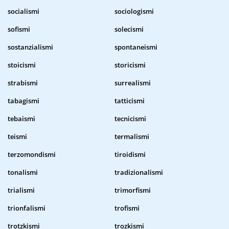
socialismi
sociologismi
sofismi
solecismi
sostanzialismi
spontaneismi
stoicismi
storicismi
strabismi
surrealismi
tabagismi
tatticismi
tebaismi
tecnicismi
teismi
termalismi
terzomondismi
tiroidismi
tonalismi
tradizionalismi
trialismi
trimorfismi
trionfalismi
trofismi
trotzkismi
trozkismi