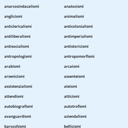
anarcosindacalismi
anatocismi
anglicismi
animalismi
anticlericalismi
anticolonialismi
antiliberalismi
antimperialismi
antisocialismi
antistoricismi
antropologismi
antropomorfismi
arabismi
arcaismi
arsenicismi
assenteismi
assistenzialismi
ateismi
attendismi
atticismi
autobiografismi
autotrofismi
avanguardismi
aziendalismi
barocchismi
bellicismi