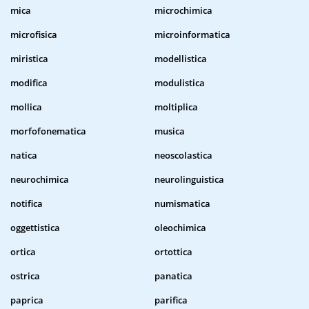
mica
microchimica
microfisica
microinformatica
miristica
modellistica
modifica
modulistica
mollica
moltiplica
morfofonematica
musica
natica
neoscolastica
neurochimica
neurolinguistica
notifica
numismatica
oggettistica
oleochimica
ortica
ortottica
ostrica
panatica
paprica
parifica