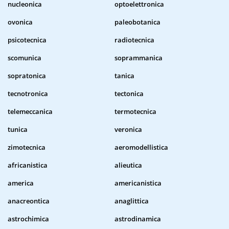
nucleonica
optoelettronica
ovonica
paleobotanica
psicotecnica
radiotecnica
scomunica
soprammanica
sopratonica
tanica
tecnotronica
tectonica
telemeccanica
termotecnica
tunica
veronica
zimotecnica
aeromodellistica
africanistica
alieutica
america
americanistica
anacreontica
anaglittica
astrochimica
astrodinamica