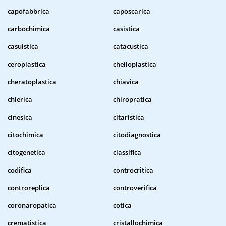
capofabbrica
caposcarica
carbochimica
casistica
casuistica
catacustica
ceroplastica
cheiloplastica
cheratoplastica
chiavica
chierica
chiropratica
cinesica
citaristica
citochimica
citodiagnostica
citogenetica
classifica
codifica
controcritica
controreplica
controverifica
coronaropatica
cotica
crematistica
cristallochimica