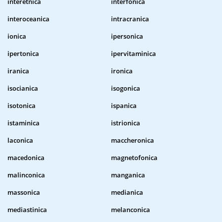
interetnica
interfonica
interoceanica
intracranica
ionica
ipersonica
ipertonica
ipervitaminica
iranica
ironica
isocianica
isogonica
isotonica
ispanica
istaminica
istrionica
laconica
maccheronica
macedonica
magnetofonica
malinconica
manganica
massonica
medianica
mediastinica
melanconica