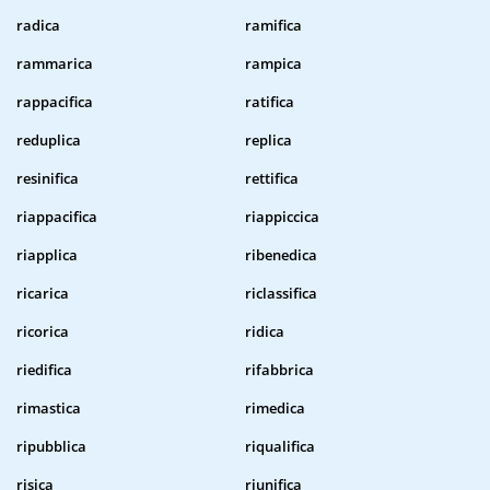
radica
ramifica
rammarica
rampica
rappacifica
ratifica
reduplica
replica
resinifica
rettifica
riappacifica
riappiccica
riapplica
ribenedica
ricarica
riclassifica
ricorica
ridica
riedifica
rifabbrica
rimastica
rimedica
ripubblica
riqualifica
risica
riunifica