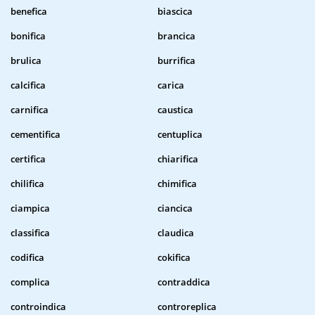
benefica
biascica
bonifica
brancica
brulica
burrifica
calcifica
carica
carnifica
caustica
cementifica
centuplica
certifica
chiarifica
chilifica
chimifica
ciampica
ciancica
classifica
claudica
codifica
cokifica
complica
contraddica
controindica
controreplica