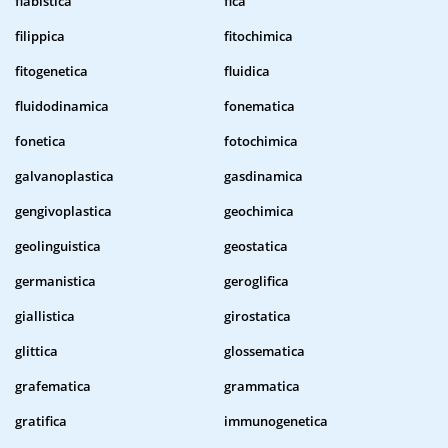
fiabistica
fica
filippica
fitochimica
fitogenetica
fluidica
fluidodinamica
fonematica
fonetica
fotochimica
galvanoplastica
gasdinamica
gengivoplastica
geochimica
geolinguistica
geostatica
germanistica
geroglifica
giallistica
girostatica
glittica
glossematica
grafematica
grammatica
gratifica
immunogenetica