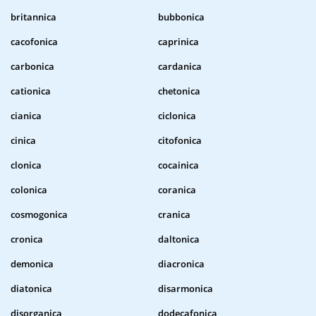
britannica
bubbonica
cacofonica
caprinica
carbonica
cardanica
cationica
chetonica
cianica
ciclonica
cinica
citofonica
clonica
cocainica
colonica
coranica
cosmogonica
cranica
cronica
daltonica
demonica
diacronica
diatonica
disarmonica
disorganica
dodecafonica