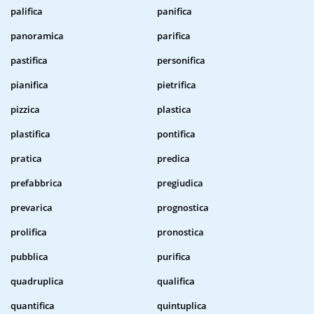
palifica
panifica
panoramica
parifica
pastifica
personifica
pianifica
pietrifica
pizzica
plastica
plastifica
pontifica
pratica
predica
prefabbrica
pregiudica
prevarica
prognostica
prolifica
pronostica
pubblica
purifica
quadruplica
qualifica
quantifica
quintuplica