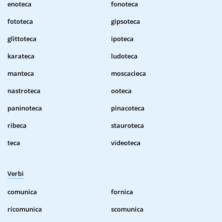
enoteca
fonoteca
fototeca
gipsoteca
glittoteca
ipoteca
karateca
ludoteca
manteca
moscacieca
nastroteca
ooteca
paninoteca
pinacoteca
ribeca
stauroteca
teca
videoteca
Verbi
comunica
fornica
ricomunica
scomunica