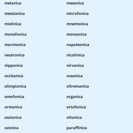
melanica
mesonica
messianica
microfonica
mielinica
mnemonica
monofonica
monsonica
mormonica
napoleonica
neutronica
nicotinica
nipponica
nirvanica
occitanica
oceanica
olimpionica
oltremanica
omofonica
organica
ormonica
ortofonica
ossianica
ottanica
ozonica
paraffinica