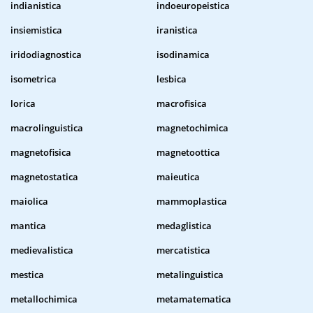
indianistica
indoeuropeistica
insiemistica
iranistica
iridodiagnostica
isodinamica
isometrica
lesbica
lorica
macrofisica
macrolinguistica
magnetochimica
magnetofisica
magnetoottica
magnetostatica
maieutica
maiolica
mammoplastica
mantica
medaglistica
medievalistica
mercatistica
mestica
metalinguistica
metallochimica
metamatematica