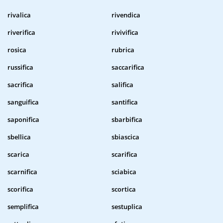
rivalica
rivendica
riverifica
rivivifica
rosica
rubrica
russifica
saccarifica
sacrifica
salifica
sanguifica
santifica
saponifica
sbarbifica
sbellica
sbiascica
scarica
scarifica
scarnifica
sciabica
scorifica
scortica
semplifica
sestuplica