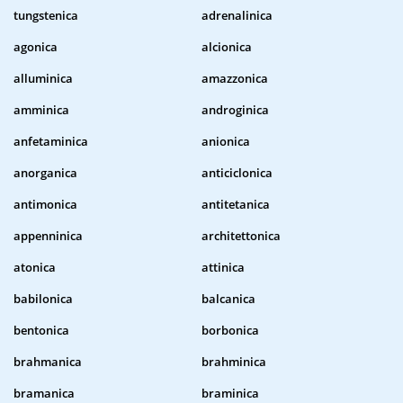
tungstenica
adrenalinica
agonica
alcionica
alluminica
amazzonica
amminica
androginica
anfetaminica
anionica
anorganica
anticiclonica
antimonica
antitetanica
appenninica
architettonica
atonica
attinica
babilonica
balcanica
bentonica
borbonica
brahmanica
brahminica
bramanica
braminica