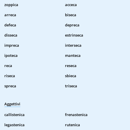
zoppica
acceca
arreca
biseca
defeca
depreca
disseca
estrinseca
impreca
interseca
ipoteca
manteca
reca
reseca
riseca
sbieca
spreca
triseca
Aggettivi
callistenica
frenastenica
legastenica
rutenica