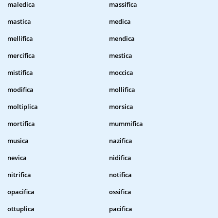
maledica
massifica
mastica
medica
mellifica
mendica
mercifica
mestica
mistifica
moccica
modifica
mollifica
moltiplica
morsica
mortifica
mummifica
musica
nazifica
nevica
nidifica
nitrifica
notifica
opacifica
ossifica
ottuplica
pacifica