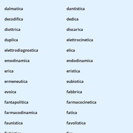
dalmatica
dantistica
decodifica
dedica
diottrica
discarica
duplica
elettrocinetica
elettrodiagnostica
elica
emodinamica
endodinamica
erica
eristica
ermeneutica
eubiotica
evoica
fabbrica
fantapolitica
farmacocinetica
farmacodinamica
fatica
faunistica
favolistica