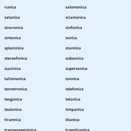
runica
salomonica
satanica
sciamanica
sincronica
sinfonica
sintonica
sonica
splancnica
stannica
stereofonica
subsonica
succinica
supersonica
talismanica
tannica
tecnetronica
telefonica
teogonica
tetanica
teutonica
timpanica
tirannica
titanica
transappenninica
transilvanica