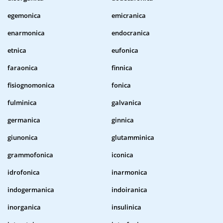
egemonica
emicranica
enarmonica
endocranica
etnica
eufonica
faraonica
finnica
fisiognomonica
fonica
fulminica
galvanica
germanica
ginnica
giunonica
glutamminica
grammofonica
iconica
idrofonica
inarmonica
indogermanica
indoiranica
inorganica
insulinica