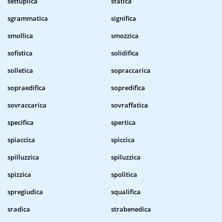
settuplica
sfatica
sgrammatica
significa
smollica
smozzica
sofistica
solidifica
solletica
sopraccarica
sopraedifica
sopredifica
sovraccarica
sovraffatica
specifica
spertica
spiaccica
spiccica
spilluzzica
spiluzzica
spizzica
spolitica
spregiudica
squalifica
sradica
strabenedica