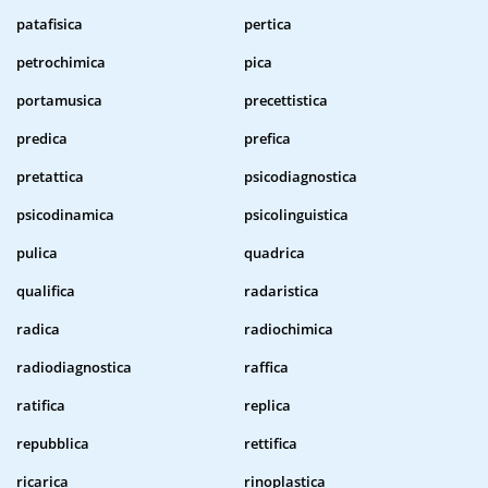
patafisica
pertica
petrochimica
pica
portamusica
precettistica
predica
prefica
pretattica
psicodiagnostica
psicodinamica
psicolinguistica
pulica
quadrica
qualifica
radaristica
radica
radiochimica
radiodiagnostica
raffica
ratifica
replica
repubblica
rettifica
ricarica
rinoplastica