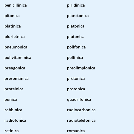
penicillinica
piridinica
pitonica
planctonica
platinica
platonica
plurietnica
plutonica
pneumonica
polifonica
polivitaminica
pollinica
preagonica
preolimpionica
preromanica
pretonica
proteinica
protonica
punica
quadrifonica
rabbinica
radiocarbonica
radiofonica
radiotelefonica
retinica
romanica