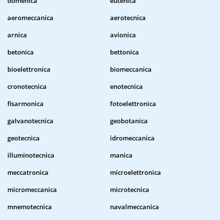
domenica
eutenica
aeromeccanica
aerotecnica
arnica
avionica
betonica
bettonica
bioelettronica
biomeccanica
cronotecnica
enotecnica
fisarmonica
fotoelettronica
galvanotecnica
geobotanica
geotecnica
idromeccanica
illuminotecnica
manica
meccatronica
microelettronica
micromeccanica
microtecnica
mnemotecnica
navalmeccanica