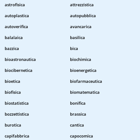
astrofisica
attrezzistica
autoplastica
autopubblica
autoverifica
avancarica
balalaica
basilica
bazzica
bica
bioastronautica
biochimica
biocibernetica
bioenergetica
bioetica
biofarmaceutica
biofisica
biomatematica
biostatistica
bonifica
bozzettistica
brassica
burotica
cantica
capifabbrica
capocomica