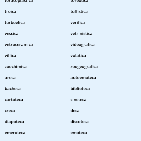
toracoplastica
toreutica
troica
tuffistica
turboelica
verifica
vescica
vetrinistica
vetroceramica
videografica
villica
volatica
zoochimica
zoogeografica
areca
autoemoteca
bacheca
biblioteca
cartoteca
cineteca
creca
deca
diapoteca
discoteca
emeroteca
emoteca