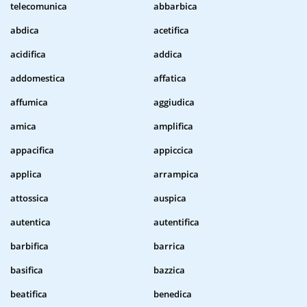
telecomunica
abbarbica
abdica
acetifica
acidifica
addica
addomestica
affatica
affumica
aggiudica
amica
amplifica
appacifica
appiccica
applica
arrampica
attossica
auspica
autentica
autentifica
barbifica
barrica
basifica
bazzica
beatifica
benedica