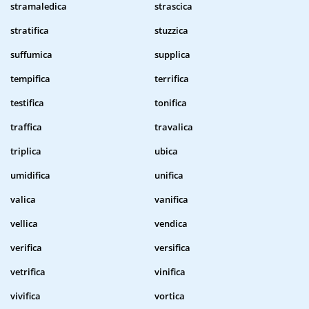
stramaledica
strascica
stratifica
stuzzica
suffumica
supplica
tempifica
terrifica
testifica
tonifica
traffica
travalica
triplica
ubica
umidifica
unifica
valica
vanifica
vellica
vendica
verifica
versifica
vetrifica
vinifica
vivifica
vortica