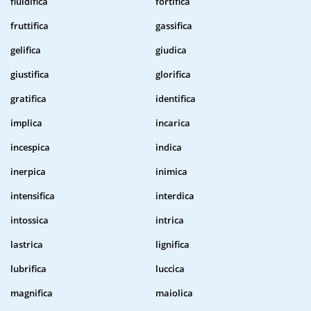
fluidifica
fortifica
fruttifica
gassifica
gelifica
giudica
giustifica
glorifica
gratifica
identifica
implica
incarica
incespica
indica
inerpica
inimica
intensifica
interdica
intossica
intrica
lastrica
lignifica
lubrifica
luccica
magnifica
maiolica