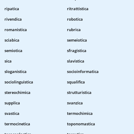
ripatica
ritrattistica
rivendica
robotica
romanistica
rubrica
sciabica
semeiotica
semiotica
sfragistica
sica
slavistica
sloganistica
socioinformatica
sociolinguistica
squalifica
stereochimica
strutturistica
supplica
svanzica
svastica
termochimica
termocinetica
toponomastica