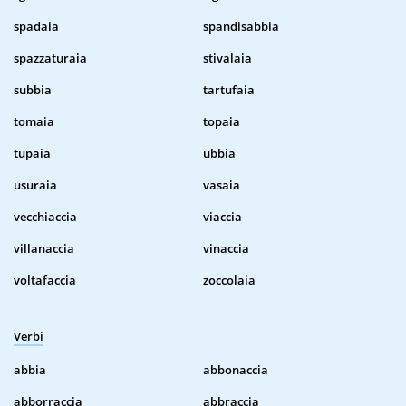
spadaia
spandisabbia
spazzaturaia
stivalaia
subbia
tartufaia
tomaia
topaia
tupaia
ubbia
usuraia
vasaia
vecchiaccia
viaccia
villanaccia
vinaccia
voltafaccia
zoccolaia
Verbi
abbia
abbonaccia
abborraccia
abbraccia