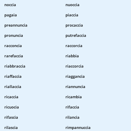
noccia
nuoccia
pagaia
piaccia
preannuncia
procaccia
pronuncia
putrefaccia
racconcia
raccorcia
rarefaccia
riabbia
riabbraccia
riaccorcia
riaffaccia
riaggancia
riallaccia
riannuncia
ricaccia
ricambia
ricuocia
rifaccia
rifascia
rilancia
rilascia
rimpannuccia