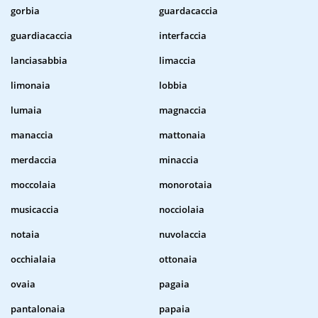
gorbia
guardacaccia
guardiacaccia
interfaccia
lanciasabbia
limaccia
limonaia
lobbia
lumaia
magnaccia
manaccia
mattonaia
merdaccia
minaccia
moccolaia
monorotaia
musicaccia
nocciolaia
notaia
nuvolaccia
occhialaia
ottonaia
ovaia
pagaia
pantalonaia
papaia