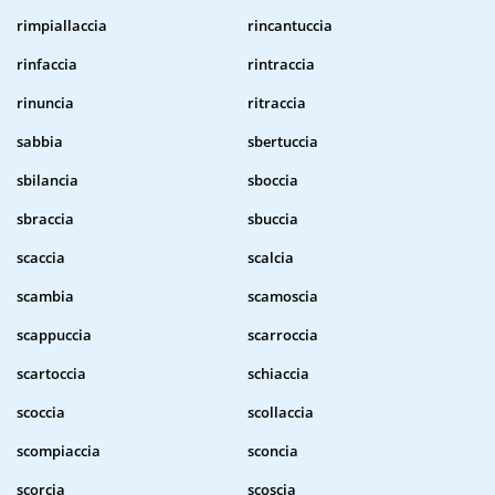
rimpiallaccia
rincantuccia
rinfaccia
rintraccia
rinuncia
ritraccia
sabbia
sbertuccia
sbilancia
sboccia
sbraccia
sbuccia
scaccia
scalcia
scambia
scamoscia
scappuccia
scarroccia
scartoccia
schiaccia
scoccia
scollaccia
scompiaccia
sconcia
scorcia
scoscia