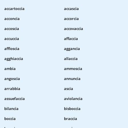
accartoccia
accascia
acconcia
accorcia
accoscia
accovaccia
accuccia
affaccia
affloscia
aggancia
agghiaccia
allaccia
ambia
ammoscia
angoscia
annuncia
arrabbia
ascia
assuefaccia
aviolancia
bilancia
bisboccia
boccia
braccia