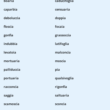
boaria
caducifoglia
caparbia
censuaria
deboluccia
doppia
floscia
focaia
gonfia
grassoccia
indubbia
latifoglia
levatoia
malconcia
mortuaria
moscia
palliduccia
pia
portuaria
qualsivoglia
racconcia
rigonfia
saggia
saltuaria
scamoscia
sconcia