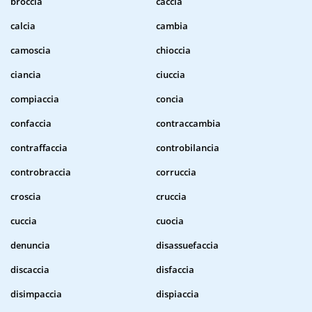
broccia
caccia
calcia
cambia
camoscia
chioccia
ciancia
ciuccia
compiaccia
concia
confaccia
contraccambia
contraffaccia
controbilancia
controbraccia
corruccia
croscia
cruccia
cuccia
cuocia
denuncia
disassuefaccia
discaccia
disfaccia
disimpaccia
dispiaccia