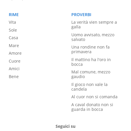
RIME
PROVERBI
Vita
La verità vien sempre a
galla
Sole
Uomo avvisato, mezzo
Casa
salvato
Mare
Una rondine non fa
primavera
Amore
Il mattino ha l'oro in
Cuore
bocca
Amici
Mal comune, mezzo
Bene
gaudio
Il gioco non vale la
candela
Al cuor non si comanda
A caval donato non si
guarda in bocca
Seguici su