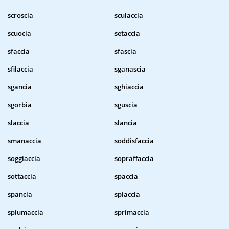
scroscia
sculaccia
scuocia
setaccia
sfaccia
sfascia
sfilaccia
sganascia
sgancia
sghiaccia
sgorbia
sguscia
slaccia
slancia
smanaccia
soddisfaccia
soggiaccia
sopraffaccia
sottaccia
spaccia
spancia
spiaccia
spiumaccia
sprimaccia