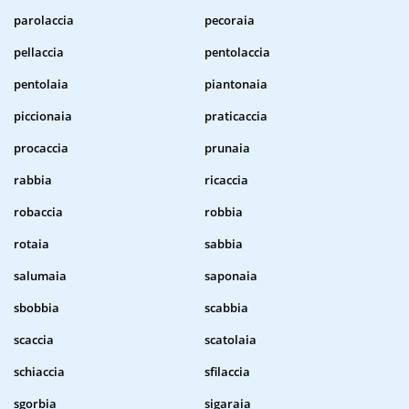
parolaccia
pecoraia
pellaccia
pentolaccia
pentolaia
piantonaia
piccionaia
praticaccia
procaccia
prunaia
rabbia
ricaccia
robaccia
robbia
rotaia
sabbia
salumaia
saponaia
sbobbia
scabbia
scaccia
scatolaia
schiaccia
sfilaccia
sgorbia
sigaraia