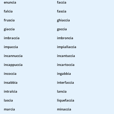
enuncia
faccia
falcia
fascia
fruscia
ghiaccia
giaccia
goccia
imbraccia
imbroncia
impaccia
impiallaccia
incannuccia
incantuccia
incappuccia
incartoccia
incoccia
ingabbia
insabbia
interfaccia
intralcia
lancia
lascia
liquefaccia
marcia
minaccia