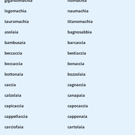
gigantomachia
lisimachia
logomachia
naumachia
tauromachia
titanomachia
asolaia
bagnosabbia
bambusaia
barcaccia
beccaccia
bestiaccia
boccaccia
bonaccia
bottonaia
bozzolaia
caccia
cagnaccia
calzolaia
canapaia
capicaccia
capocaccia
cappellaccia
capponaia
carciofaia
cartolaia