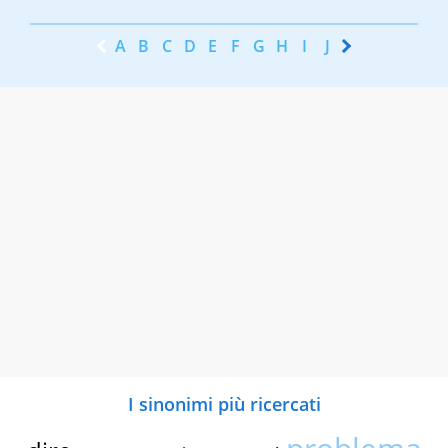
A
B
C
D
E
F
G
H
I
J
K
L
M
N
I sinonimi più ricercati