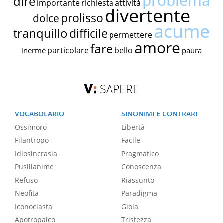
problema
dire
importante
richiesta
attività
divertente
prolisso
dolce
acume
tranquillo
difficile
permettere
amore
fare
particolare
bello
inerme
paura
SAPERE
VOCABOLARIO
SINONIMI E CONTRARI
Ossimoro
Libertà
Filantropo
Facile
Idiosincrasia
Pragmatico
Pusillanime
Conoscenza
Refuso
Riassunto
Neofita
Paradigma
Iconoclasta
Gioia
Apotropaico
Tristezza