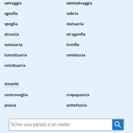
selvaggia
semiselvaggia
sgonfia
sobria
spoglia
statuaria
straccia
stragonfia
suntuaria
tronfia
tumultuaria
umiduccia
voluttuaria
Avverbi
controvoglia
crepapancia
poscia
sottofascia