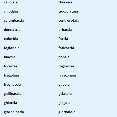
cavolaia
chiavaia
chiodaia
cioccolataia
colombaccia
controrotaia
donnaccia
erbaccia
euforbia
faccia
fagianaia
faticaccia
filaccia
fioraia
focaccia
fogliaccia
fragolaia
frasconaia
fregnaccia
gabbia
gallinaccia
gelataia
ghiaccia
giogaia
giornalaccia
giornalaia