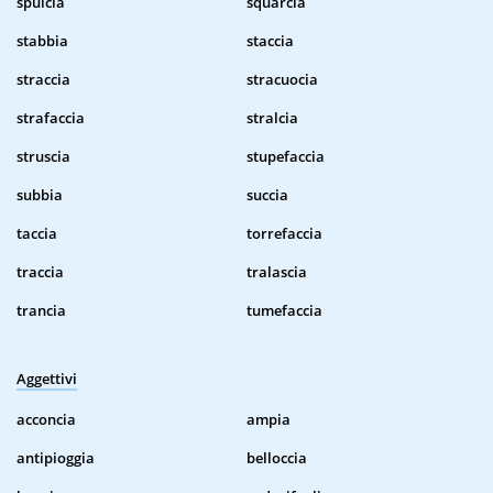
spulcia
squarcia
stabbia
staccia
straccia
stracuocia
strafaccia
stralcia
struscia
stupefaccia
subbia
succia
taccia
torrefaccia
traccia
tralascia
trancia
tumefaccia
Aggettivi
acconcia
ampia
antipioggia
belloccia