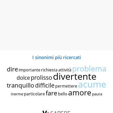
I sinonimi più ricercati
problema
dire
importante
richiesta
attività
divertente
prolisso
dolce
acume
tranquillo
difficile
permettere
amore
fare
particolare
bello
inerme
paura