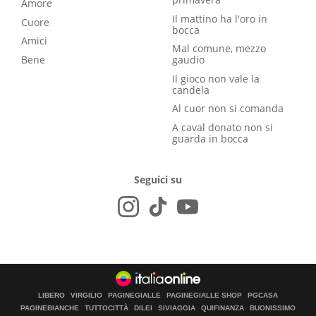
Amore
Il mattino ha l'oro in
Cuore
bocca
Amici
Mal comune, mezzo
Bene
gaudio
Il gioco non vale la
candela
Al cuor non si comanda
A caval donato non si
guarda in bocca
Seguici su
LIBERO
VIRGILIO
PAGINEGIALLE
PAGINEGIALLE SHOP
PGCASA
PAGINEBIANCHE
TUTTOCITTÀ
DILEI
SIVIAGGIA
QUIFINANZA
BUONISSIMO