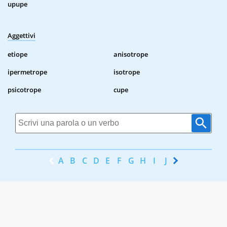
upupe
Aggettivi
etiope
anisotrope
ipermetrope
isotrope
psicotrope
cupe
A
B
C
D
E
F
G
H
I
J
K
L
M
N