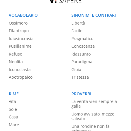
SAPERE
VOCABOLARIO
SINONIMI E CONTRARI
Ossimoro
Libertà
Filantropo
Facile
Idiosincrasia
Pragmatico
Pusillanime
Conoscenza
Refuso
Riassunto
Neofita
Paradigma
Iconoclasta
Gioia
Apotropaico
Tristezza
RIME
PROVERBI
Vita
La verità vien sempre a
galla
Sole
Uomo avvisato, mezzo
Casa
salvato
Mare
Una rondine non fa
primavera