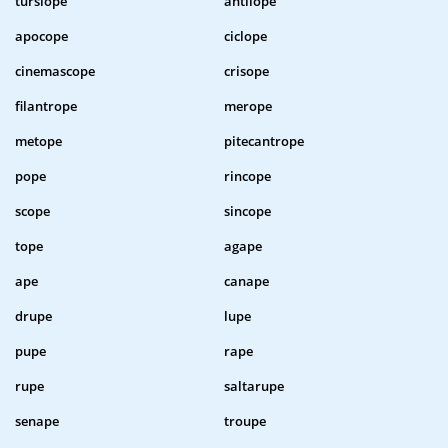
tursiope
antilope
apocope
ciclope
cinemascope
crisope
filantrope
merope
metope
pitecantrope
pope
rincope
scope
sincope
tope
agape
ape
canape
drupe
lupe
pupe
rape
rupe
saltarupe
senape
troupe