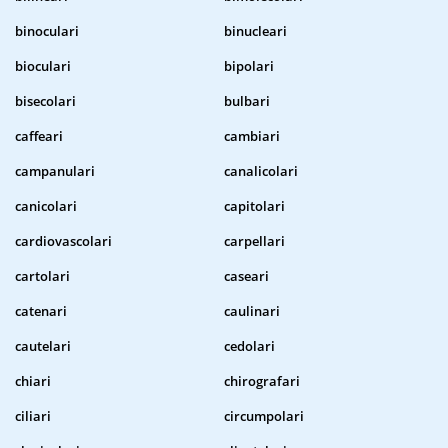
binoculari
binucleari
bioculari
bipolari
bisecolari
bulbari
caffeari
cambiari
campanulari
canalicolari
canicolari
capitolari
cardiovascolari
carpellari
cartolari
caseari
catenari
caulinari
cautelari
cedolari
chiari
chirografari
ciliari
circumpolari