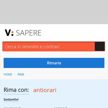
SAPERE
HOME
RIME
Rima con:
antiorari
Sostantivi