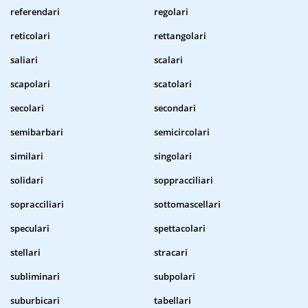
referendari
regolari
reticolari
rettangolari
saliari
scalari
scapolari
scatolari
secolari
secondari
semibarbari
semicircolari
similari
singolari
solidari
soppracciliari
sopracciliari
sottomascellari
speculari
spettacolari
stellari
stracari
subliminari
subpolari
suburbicari
tabellari