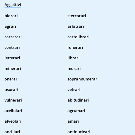
Aggettivi
biorari
stercorari
agrari
arbitrari
carcerari
cartolibrari
contrari
funerari
letterari
librari
minerari
murari
onerari
soprannumerari
usurari
vetrari
vulnerari
abitudinari
acellulari
agrumari
alveolari
amari
ancillari
antinucleari