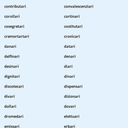
contributari
convalescenziari
corollari
cortinari
cosegretari
costitutari
cremortartari
cronicari
danari
datari
delfinari
denari
desinari
diari
dignitari
dinari
discotecari
dispensari
divari
dizionari
dollari
dovari
dromedari
elettuari
emissari
erbari