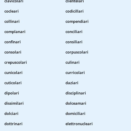
clavicolari
clientelari
cocleari
codicillari
collinari
compendiari
complanari
conciliari
confinari
consiliari
consolari
corpuscolari
crepuscolari
culinari
cunicolari
curricolari
cuticolari
daziari
dipolari
disciplinari
dissimilari
dolceamari
dolciari
domiciliari
dottrinari
elettronucleari