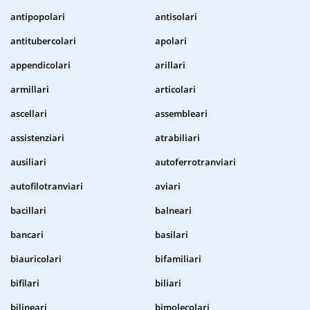
antipopolari
antisolari
antitubercolari
apolari
appendicolari
arillari
armillari
articolari
ascellari
assembleari
assistenziari
atrabiliari
ausiliari
autoferrotranviari
autofilotranviari
aviari
bacillari
balneari
bancari
basilari
biauricolari
bifamiliari
bifilari
biliari
bilineari
bimolecolari