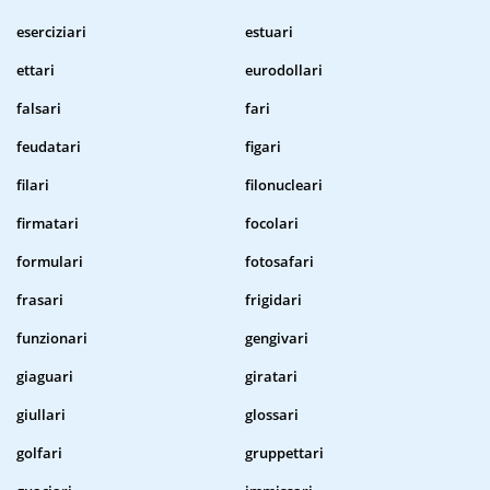
eserciziari
estuari
ettari
eurodollari
falsari
fari
feudatari
figari
filari
filonucleari
firmatari
focolari
formulari
fotosafari
frasari
frigidari
funzionari
gengivari
giaguari
giratari
giullari
glossari
golfari
gruppettari