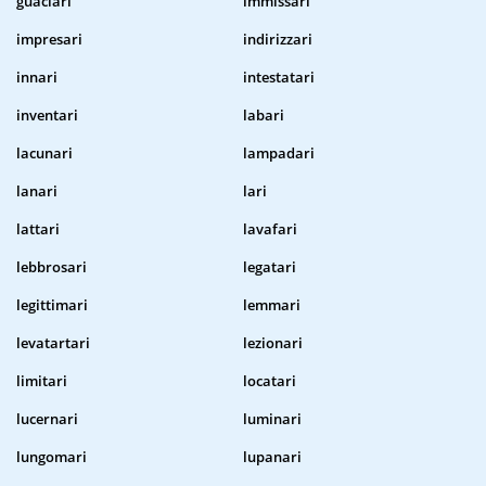
guaciari
immissari
impresari
indirizzari
innari
intestatari
inventari
labari
lacunari
lampadari
lanari
lari
lattari
lavafari
lebbrosari
legatari
legittimari
lemmari
levatartari
lezionari
limitari
locatari
lucernari
luminari
lungomari
lupanari