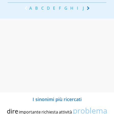
A
B
C
D
E
F
G
H
I
J
K
L
M
N
I sinonimi più ricercati
problema
dire
importante
richiesta
attività