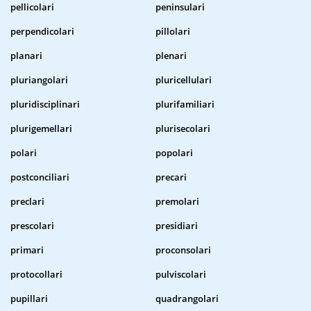
pellicolari
peninsulari
perpendicolari
pillolari
planari
plenari
pluriangolari
pluricellulari
pluridisciplinari
plurifamiliari
plurigemellari
plurisecolari
polari
popolari
postconciliari
precari
preclari
premolari
prescolari
presidiari
primari
proconsolari
protocollari
pulviscolari
pupillari
quadrangolari