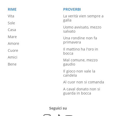
RIME
PROVERBI
Vita
La verità vien sempre a
galla
Sole
Uomo avvisato, mezzo
Casa
salvato
Mare
Una rondine non fa
primavera
Amore
Il mattino ha l'oro in
Cuore
bocca
Amici
Mal comune, mezzo
Bene
gaudio
Il gioco non vale la
candela
Al cuor non si comanda
A caval donato non si
guarda in bocca
Seguici su