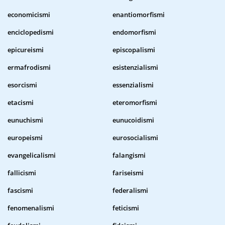
economicismi
enantiomorfismi
enciclopedismi
endomorfismi
epicureismi
episcopalismi
ermafrodismi
esistenzialismi
esorcismi
essenzialismi
etacismi
eteromorfismi
eunuchismi
eunucoidismi
europeismi
eurosocialismi
evangelicalismi
falangismi
fallicismi
fariseismi
fascismi
federalismi
fenomenalismi
feticismi