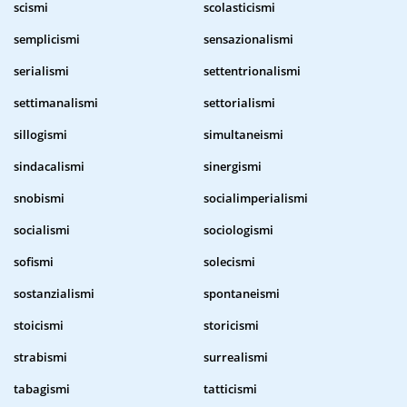
scismi
scolasticismi
semplicismi
sensazionalismi
serialismi
settentrionalismi
settimanalismi
settorialismi
sillogismi
simultaneismi
sindacalismi
sinergismi
snobismi
socialimperialismi
socialismi
sociologismi
sofismi
solecismi
sostanzialismi
spontaneismi
stoicismi
storicismi
strabismi
surrealismi
tabagismi
tatticismi