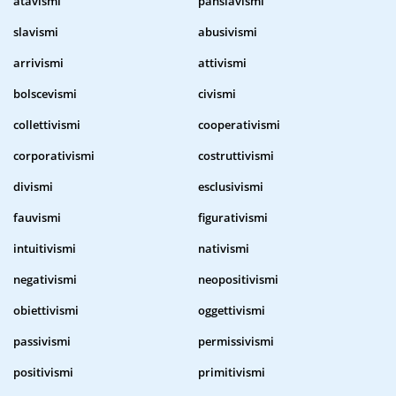
atavismi
panslavismi
slavismi
abusivismi
arrivismi
attivismi
bolscevismi
civismi
collettivismi
cooperativismi
corporativismi
costruttivismi
divismi
esclusivismi
fauvismi
figurativismi
intuitivismi
nativismi
negativismi
neopositivismi
obiettivismi
oggettivismi
passivismi
permissivismi
positivismi
primitivismi