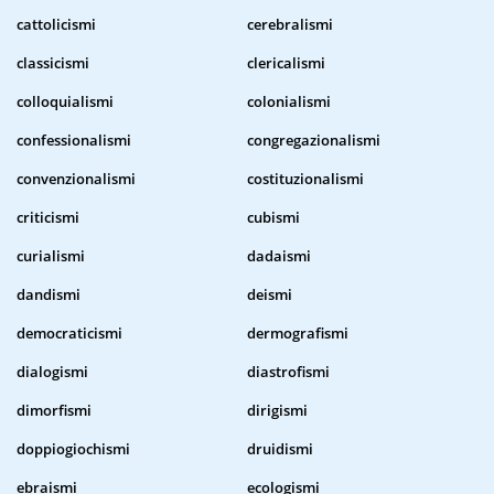
cattolicismi
cerebralismi
classicismi
clericalismi
colloquialismi
colonialismi
confessionalismi
congregazionalismi
convenzionalismi
costituzionalismi
criticismi
cubismi
curialismi
dadaismi
dandismi
deismi
democraticismi
dermografismi
dialogismi
diastrofismi
dimorfismi
dirigismi
doppiogiochismi
druidismi
ebraismi
ecologismi