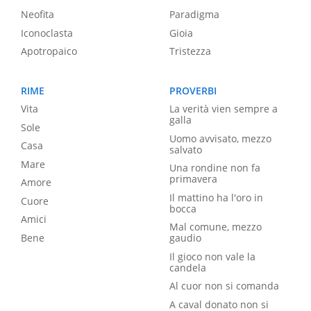
Neofita
Paradigma
Iconoclasta
Gioia
Apotropaico
Tristezza
RIME
PROVERBI
Vita
La verità vien sempre a
galla
Sole
Uomo avvisato, mezzo
Casa
salvato
Mare
Una rondine non fa
primavera
Amore
Il mattino ha l'oro in
Cuore
bocca
Amici
Mal comune, mezzo
Bene
gaudio
Il gioco non vale la
candela
Al cuor non si comanda
A caval donato non si