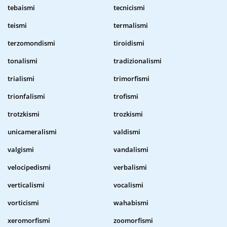
tebaismi
tecnicismi
teismi
termalismi
terzomondismi
tiroidismi
tonalismi
tradizionalismi
trialismi
trimorfismi
trionfalismi
trofismi
trotzkismi
trozkismi
unicameralismi
valdismi
valgismi
vandalismi
velocipedismi
verbalismi
verticalismi
vocalismi
vorticismi
wahabismi
xeromorfismi
zoomorfismi