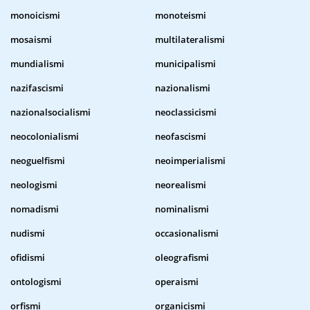
monoicismi
monoteismi
mosaismi
multilateralismi
mundialismi
municipalismi
nazifascismi
nazionalismi
nazionalsocialismi
neoclassicismi
neocolonialismi
neofascismi
neoguelfismi
neoimperialismi
neologismi
neorealismi
nomadismi
nominalismi
nudismi
occasionalismi
ofidismi
oleografismi
ontologismi
operaismi
orfismi
organicismi