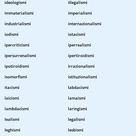
ideologismi
illegalismi
immaterialismi
imperialismi
industrialismi
internazionalismi
iodismi
iotacismi
ipercriticismi
iperrealismi
ipersurrenalismi
ipertiroidismi
ipotiroidismi
irrazionalismi
isomorfismi
istituzionalismi
itacismi
labdacismi
laicismi
lamaismi
lambdacismi
laringismi
lealismi
legalismi
leghismi
lesbismi