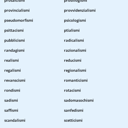
prosaicismi
prosillogismi
provincialismi
provvidenzialismi
pseudomorfismi
psicologismi
psittacismi
ptialismi
pubblicismi
radicalismi
randagismi
razionalismi
realismi
reducismi
regalismi
regionalismi
revanscismi
romanticismi
rondismi
rotacismi
sadismi
sadomasochismi
saffismi
sanfedismi
scandalismi
scetticismi