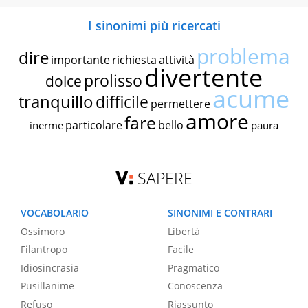
I sinonimi più ricercati
problema
dire
importante
richiesta
attività
divertente
prolisso
dolce
acume
tranquillo
difficile
permettere
amore
fare
particolare
bello
inerme
paura
SAPERE
VOCABOLARIO
SINONIMI E CONTRARI
Ossimoro
Libertà
Filantropo
Facile
Idiosincrasia
Pragmatico
Pusillanime
Conoscenza
Refuso
Riassunto