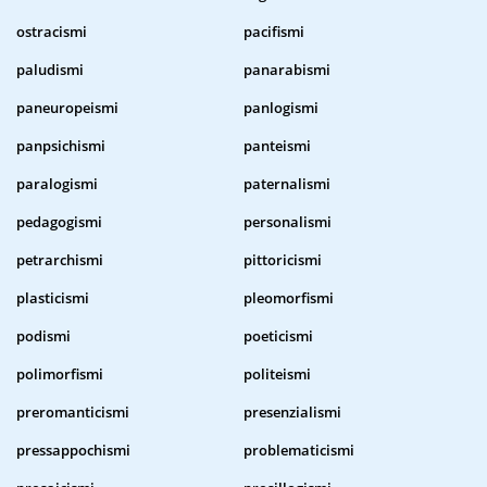
ostracismi
pacifismi
paludismi
panarabismi
paneuropeismi
panlogismi
panpsichismi
panteismi
paralogismi
paternalismi
pedagogismi
personalismi
petrarchismi
pittoricismi
plasticismi
pleomorfismi
podismi
poeticismi
polimorfismi
politeismi
preromanticismi
presenzialismi
pressappochismi
problematicismi