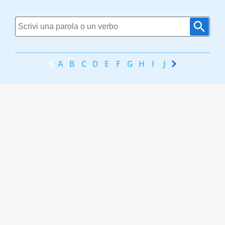
A
B
C
D
E
F
G
H
I
J
K
L
M
N