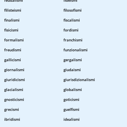
feudalismi
fideismi
filisteismi
filosofismi
finalismi
fiscalismi
fisicismi
fordismi
formalismi
franchismi
freudismi
funzionalismi
gallicismi
gergalismi
giornalismi
giudaismi
giuridicismi
giurisdizionalismi
glacialismi
globalismi
gnosticismi
goticismi
grecismi
guelfismi
ibridismi
idealismi