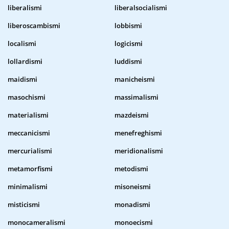
liberalismi
liberalsocialismi
liberoscambismi
lobbismi
localismi
logicismi
lollardismi
luddismi
maidismi
manicheismi
masochismi
massimalismi
materialismi
mazdeismi
meccanicismi
menefreghismi
mercurialismi
meridionalismi
metamorfismi
metodismi
minimalismi
misoneismi
misticismi
monadismi
monocameralismi
monoecismi