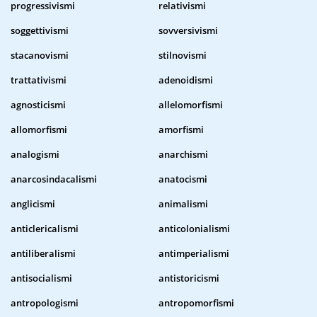
progressivismi
relativismi
soggettivismi
sovversivismi
stacanovismi
stilnovismi
trattativismi
adenoidismi
agnosticismi
allelomorfismi
allomorfismi
amorfismi
analogismi
anarchismi
anarcosindacalismi
anatocismi
anglicismi
animalismi
anticlericalismi
anticolonialismi
antiliberalismi
antimperialismi
antisocialismi
antistoricismi
antropologismi
antropomorfismi