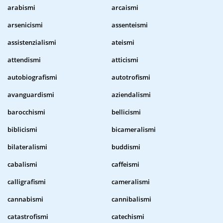
arabismi
arcaismi
arsenicismi
assenteismi
assistenzialismi
ateismi
attendismi
atticismi
autobiografismi
autotrofismi
avanguardismi
aziendalismi
barocchismi
bellicismi
biblicismi
bicameralismi
bilateralismi
buddismi
cabalismi
caffeismi
calligrafismi
cameralismi
cannabismi
cannibalismi
catastrofismi
catechismi