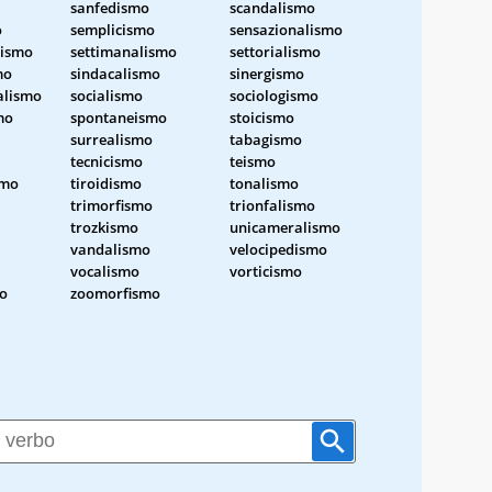
sanfedismo
scandalismo
o
semplicismo
sensazionalismo
lismo
settimanalismo
settorialismo
mo
sindacalismo
sinergismo
alismo
socialismo
sociologismo
mo
spontaneismo
stoicismo
surrealismo
tabagismo
tecnicismo
teismo
smo
tiroidismo
tonalismo
trimorfismo
trionfalismo
trozkismo
unicameralismo
vandalismo
velocipedismo
vocalismo
vorticismo
o
zoomorfismo