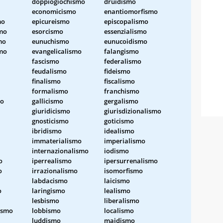
doppiogiochismo
druidismo
economicismo
enantiomorfismo
mo
epicureismo
episcopalismo
smo
esorcismo
essenzialismo
mo
eunuchismo
eunucoidismo
smo
evangelicalismo
falangismo
fascismo
federalismo
feudalismo
fideismo
finalismo
fiscalismo
formalismo
franchismo
mo
gallicismo
gergalismo
giuridicismo
giurisdizionalismo
gnosticismo
goticismo
ibridismo
idealismo
immaterialismo
imperialismo
internazionalismo
iodismo
o
iperrealismo
ipersurrenalismo
o
irrazionalismo
isomorfismo
labdacismo
laicismo
o
laringismo
lealismo
lesbismo
liberalismo
ismo
lobbismo
localismo
luddismo
maidismo