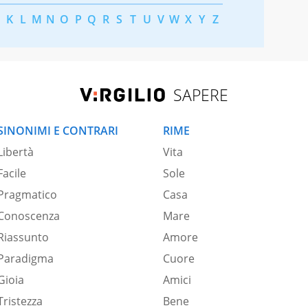
K
L
M
N
O
P
Q
R
S
T
U
V
W
X
Y
Z
SAPERE
SINONIMI E CONTRARI
RIME
Libertà
Vita
Facile
Sole
Pragmatico
Casa
Conoscenza
Mare
Riassunto
Amore
Paradigma
Cuore
Gioia
Amici
Tristezza
Bene