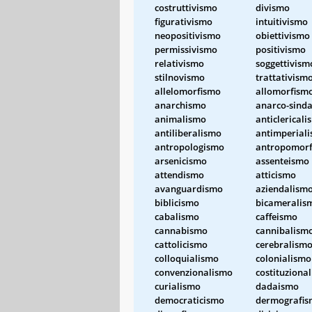
costruttivismo
divismo
figurativismo
intuitivismo
neopositivismo
obiettivismo
permissivismo
positivismo
relativismo
soggettivism
stilnovismo
trattativism
allelomorfismo
allomorfism
anarchismo
anarco-sind
animalismo
anticlerical
antiliberalismo
antimperial
antropologismo
antropomor
arsenicismo
assenteismo
attendismo
atticismo
avanguardismo
aziendalism
biblicismo
bicameralis
cabalismo
caffeismo
cannabismo
cannibalism
cattolicismo
cerebralism
colloquialismo
colonialismo
convenzionalismo
costituziona
curialismo
dadaismo
democraticismo
dermografi