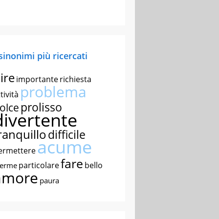
 sinonimi più ricercati
ire
importante
richiesta
problema
tività
prolisso
olce
divertente
ranquillo
difficile
acume
ermettere
fare
particolare
bello
nerme
amore
paura