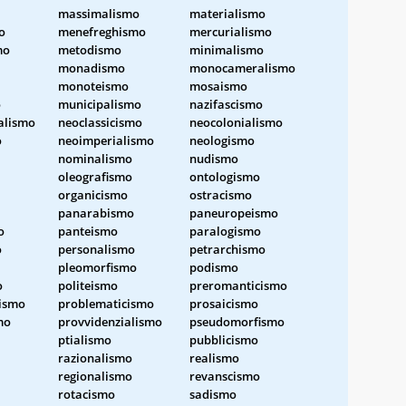
massimalismo
materialismo
o
menefreghismo
mercurialismo
mo
metodismo
minimalismo
monadismo
monocameralismo
monoteismo
mosaismo
o
municipalismo
nazifascismo
alismo
neoclassicismo
neocolonialismo
o
neoimperialismo
neologismo
nominalismo
nudismo
oleografismo
ontologismo
organicismo
ostracismo
panarabismo
paneuropeismo
o
panteismo
paralogismo
o
personalismo
petrarchismo
pleomorfismo
podismo
o
politeismo
preromanticismo
ismo
problematicismo
prosaicismo
mo
provvidenzialismo
pseudomorfismo
ptialismo
pubblicismo
razionalismo
realismo
regionalismo
revanscismo
rotacismo
sadismo