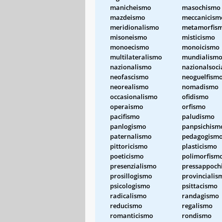
manicheismo
masochismo
mazdeismo
meccanicism
meridionalismo
metamorfis
misoneismo
misticismo
monoecismo
monoicismo
multilateralismo
mundialism
nazionalismo
nazionalsoci
neofascismo
neoguelfism
neorealismo
nomadismo
occasionalismo
ofidismo
operaismo
orfismo
pacifismo
paludismo
panlogismo
panpsichism
paternalismo
pedagogism
pittoricismo
plasticismo
poeticismo
polimorfism
presenzialismo
pressappoch
prosillogismo
provincialis
psicologismo
psittacismo
radicalismo
randagismo
reducismo
regalismo
romanticismo
rondismo