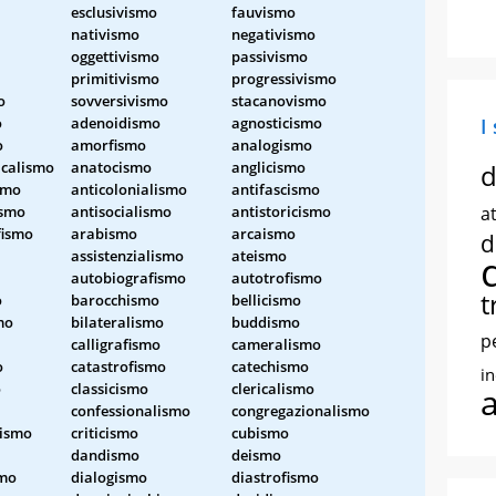
esclusivismo
fauvismo
nativismo
negativismo
oggettivismo
passivismo
primitivismo
progressivismo
o
sovversivismo
stacanovismo
o
adenoidismo
agnosticismo
I
o
amorfismo
analogismo
acalismo
anatocismo
anglicismo
d
ismo
anticolonialismo
antifascismo
ismo
antisocialismo
antistoricismo
at
fismo
arabismo
arcaismo
d
assistenzialismo
ateismo
autobiografismo
autotrofismo
t
o
barocchismo
bellicismo
mo
bilateralismo
buddismo
p
calligrafismo
cameralismo
o
catastrofismo
catechismo
i
o
classicismo
clericalismo
confessionalismo
congregazionalismo
lismo
criticismo
cubismo
dandismo
deismo
smo
dialogismo
diastrofismo