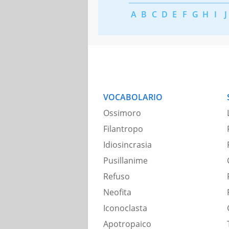
A
B
C
D
E
F
G
H
I
J
VOCABOLARIO
Ossimoro
Filantropo
Idiosincrasia
Pusillanime
Refuso
Neofita
Iconoclasta
Apotropaico