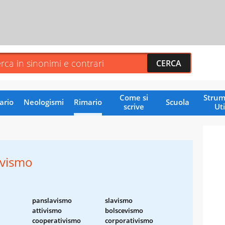
Come si
Strum
ario
Neologismi
Rimario
Scuola
scrive
Uti
avismo
panslavismo
slavismo
attivismo
bolscevismo
cooperativismo
corporativismo