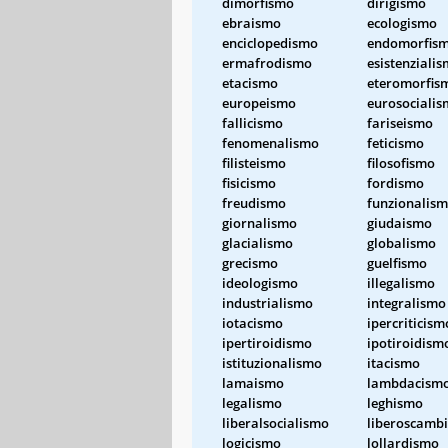
dimorfismo
dirigismo
ebraismo
ecologismo
enciclopedismo
endomorfis
ermafrodismo
esistenziali
etacismo
eteromorfis
europeismo
eurosociali
fallicismo
fariseismo
fenomenalismo
feticismo
filisteismo
filosofismo
fisicismo
fordismo
freudismo
funzionalis
giornalismo
giudaismo
glacialismo
globalismo
grecismo
guelfismo
ideologismo
illegalismo
industrialismo
integralismo
iotacismo
ipercriticism
ipertiroidismo
ipotiroidism
istituzionalismo
itacismo
lamaismo
lambdacism
legalismo
leghismo
liberalsocialismo
liberoscamb
logicismo
lollardismo