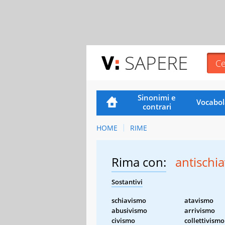
SAPERE
Sinonimi e
Vocabol
contrari
HOME
RIME
Rima con:
antischi
Sostantivi
schiavismo
atavismo
abusivismo
arrivismo
civismo
collettivismo