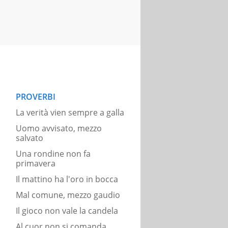
PROVERBI
La verità vien sempre a galla
Uomo avvisato, mezzo
salvato
Una rondine non fa
primavera
Il mattino ha l'oro in bocca
Mal comune, mezzo gaudio
Il gioco non vale la candela
Al cuor non si comanda