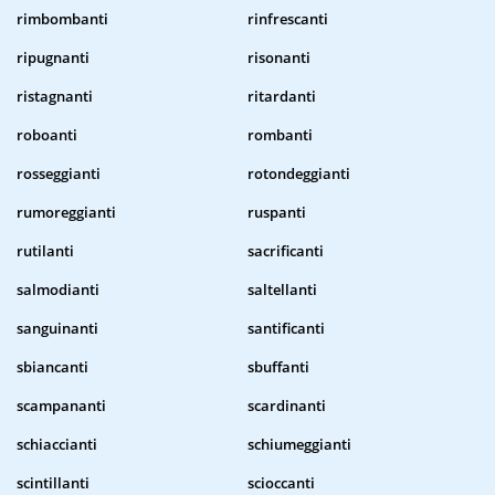
rimbombanti
rinfrescanti
ripugnanti
risonanti
ristagnanti
ritardanti
roboanti
rombanti
rosseggianti
rotondeggianti
rumoreggianti
ruspanti
rutilanti
sacrificanti
salmodianti
saltellanti
sanguinanti
santificanti
sbiancanti
sbuffanti
scampananti
scardinanti
schiaccianti
schiumeggianti
scintillanti
scioccanti