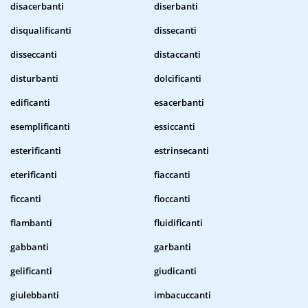
disacerbanti
diserbanti
disqualificanti
dissecanti
disseccanti
distaccanti
disturbanti
dolcificanti
edificanti
esacerbanti
esemplificanti
essiccanti
esterificanti
estrinsecanti
eterificanti
fiaccanti
ficcanti
fioccanti
flambanti
fluidificanti
gabbanti
garbanti
gelificanti
giudicanti
giulebbanti
imbacuccanti