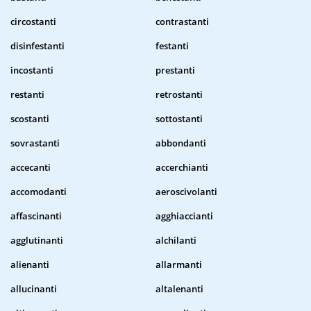
circostanti
contrastanti
disinfestanti
festanti
incostanti
prestanti
restanti
retrostanti
scostanti
sottostanti
sovrastanti
abbondanti
accecanti
accerchianti
accomodanti
aeroscivolanti
affascinanti
agghiaccianti
agglutinanti
alchilanti
alienanti
allarmanti
allucinanti
altalenanti