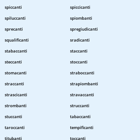
spiccanti
spiccicanti
spiluccanti
spiombanti
sprecanti
spregiudicanti
squalificanti
sradicanti
stabaccanti
staccanti
steccanti
stoccanti
stomacanti
straboccanti
straccanti
strapiombanti
strascicanti
stravaccanti
strombanti
struccanti
stuccanti
tabaccanti
taroccanti
tempificanti
titubanti
toccanti