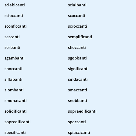
sciabicanti
scialbanti
scioccanti
scoccanti
sconficcanti
scroccanti
seccanti
semplificanti
serbanti
sfioccanti
sgambanti
sgobbanti
shoccanti
significanti
sillabanti
sindacanti
slombanti
smaccanti
smonacanti
snobbanti
solidificanti
sopraedificanti
sopredificanti
spaccanti
specificanti
spiaccicanti