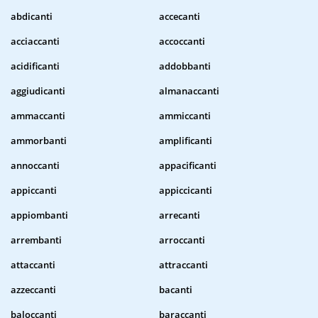
abdicanti
accecanti
acciaccanti
accoccanti
acidificanti
addobbanti
aggiudicanti
almanaccanti
ammaccanti
ammiccanti
ammorbanti
amplificanti
annoccanti
appacificanti
appiccanti
appiccicanti
appiombanti
arrecanti
arrembanti
arroccanti
attaccanti
attraccanti
azzeccanti
bacanti
baloccanti
baraccanti