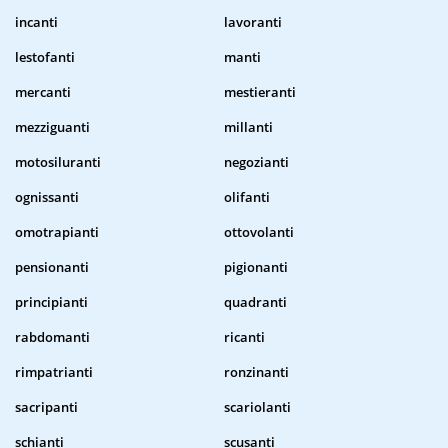
incanti
lavoranti
lestofanti
manti
mercanti
mestieranti
mezziguanti
millanti
motosiluranti
negozianti
ognissanti
olifanti
omotrapianti
ottovolanti
pensionanti
pigionanti
principianti
quadranti
rabdomanti
ricanti
rimpatrianti
ronzinanti
sacripanti
scariolanti
schianti
scusanti