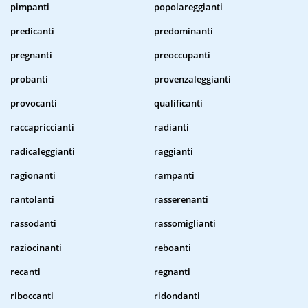
pimpanti
popolareggianti
predicanti
predominanti
pregnanti
preoccupanti
probanti
provenzaleggianti
provocanti
qualificanti
raccapriccianti
radianti
radicaleggianti
raggianti
ragionanti
rampanti
rantolanti
rasserenanti
rassodanti
rassomiglianti
raziocinanti
reboanti
recanti
regnanti
riboccanti
ridondanti