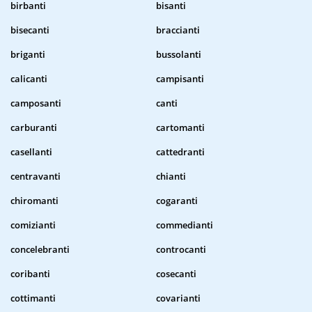
birbanti
bisanti
bisecanti
braccianti
briganti
bussolanti
calicanti
campisanti
camposanti
canti
carburanti
cartomanti
casellanti
cattedranti
centravanti
chianti
chiromanti
cogaranti
comizianti
commedianti
concelebranti
controcanti
coribanti
cosecanti
cottimanti
covarianti