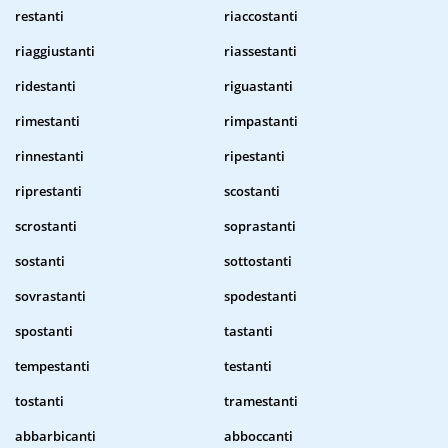
restanti
riaccostanti
riaggiustanti
riassestanti
ridestanti
riguastanti
rimestanti
rimpastanti
rinnestanti
ripestanti
riprestanti
scostanti
scrostanti
soprastanti
sostanti
sottostanti
sovrastanti
spodestanti
spostanti
tastanti
tempestanti
testanti
tostanti
tramestanti
abbarbicanti
abboccanti