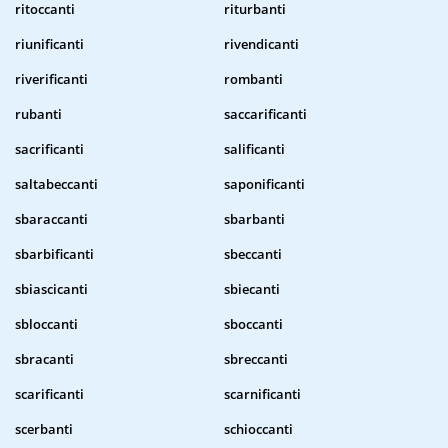
ritoccanti
riturbanti
riunificanti
rivendicanti
riverificanti
rombanti
rubanti
saccarificanti
sacrificanti
salificanti
saltabeccanti
saponificanti
sbaraccanti
sbarbanti
sbarbificanti
sbeccanti
sbiascicanti
sbiecanti
sbloccanti
sboccanti
sbracanti
sbreccanti
scarificanti
scarnificanti
scerbanti
schioccanti