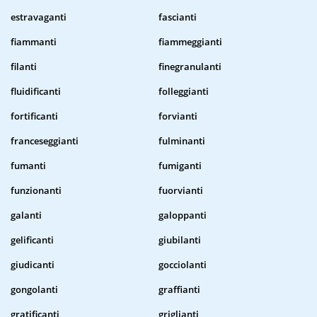
estravaganti
fascianti
fiammanti
fiammeggianti
filanti
finegranulanti
fluidificanti
folleggianti
fortificanti
forvianti
franceseggianti
fulminanti
fumanti
fumiganti
funzionanti
fuorvianti
galanti
galoppanti
gelificanti
giubilanti
giudicanti
gocciolanti
gongolanti
graffianti
gratificanti
griglianti