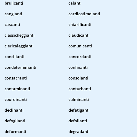
brulicanti
calanti
cangianti
cardiostimolanti
cascanti
chiarificanti
classicheggianti
claudicanti
clericaleggianti
comunicanti
concilianti
concordanti
condeterminanti
confinanti
consacranti
consolanti
contaminanti
conturbanti
coordinanti
culminanti
declinanti
defatiganti
defoglianti
defolianti
deformanti
degradanti