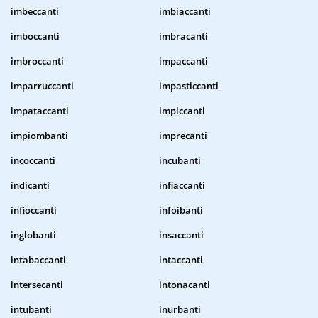
imbeccanti
imbiaccanti
imboccanti
imbracanti
imbroccanti
impaccanti
imparruccanti
impasticcanti
impataccanti
impiccanti
impiombanti
imprecanti
incoccanti
incubanti
indicanti
infiaccanti
infioccanti
infoibanti
inglobanti
insaccanti
intabaccanti
intaccanti
intersecanti
intonacanti
intubanti
inurbanti