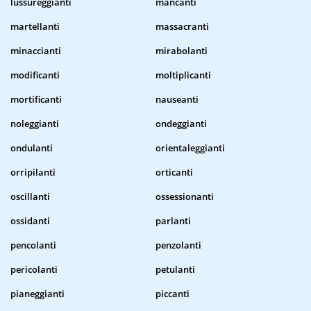
lussureggianti
mancanti
martellanti
massacranti
minaccianti
mirabolanti
modificanti
moltiplicanti
mortificanti
nauseanti
noleggianti
ondeggianti
ondulanti
orientaleggianti
orripilanti
orticanti
oscillanti
ossessionanti
ossidanti
parlanti
pencolanti
penzolanti
pericolanti
petulanti
pianeggianti
piccanti