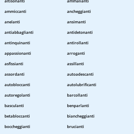
altisonanti
ammalianti
ammiccanti
ancheggianti
anelanti
ansimanti
antiabbaglianti
antidetonanti
antinquinanti
antirollanti
appassionanti
arroganti
asfissianti
assillanti
assordanti
autoadescanti
autobloccanti
autolubrificanti
autoregolanti
barcollanti
basculanti
benparlanti
betabloccanti
biancheggianti
boccheggianti
brucianti