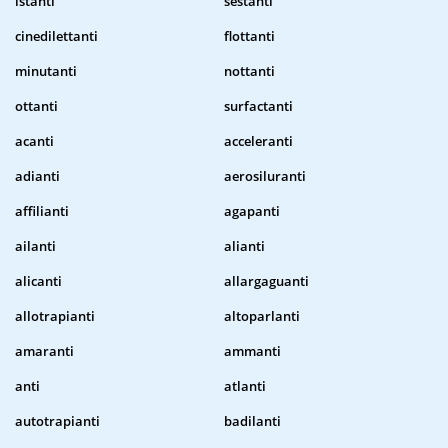
istanti
sestanti
cinedilettanti
flottanti
minutanti
nottanti
ottanti
surfactanti
acanti
acceleranti
adianti
aerosiluranti
affilianti
agapanti
ailanti
alianti
alicanti
allargaguanti
allotrapianti
altoparlanti
amaranti
ammanti
anti
atlanti
autotrapianti
badilanti