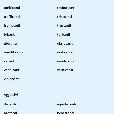
tonificanti
traboccanti
trafficanti
trisecanti
trombanti
truccanti
tubanti
turbanti
ubicanti
ubriacanti
umidificanti
unificanti
vacanti
vanificanti
vendicanti
verificanti
vinificanti
Aggettivi
distanti
equidistanti
bastanti
benestanti