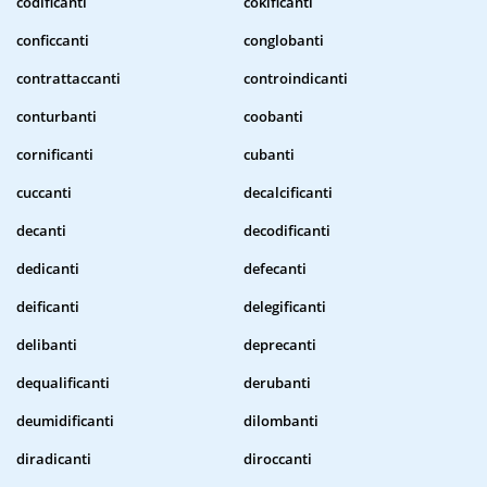
codificanti
cokificanti
conficcanti
conglobanti
contrattaccanti
controindicanti
conturbanti
coobanti
cornificanti
cubanti
cuccanti
decalcificanti
decanti
decodificanti
dedicanti
defecanti
deificanti
delegificanti
delibanti
deprecanti
dequalificanti
derubanti
deumidificanti
dilombanti
diradicanti
diroccanti