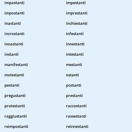
impastanti
impestanti
impostanti
imprestanti
inastanti
inchiestanti
incrostanti
infestanti
innastanti
innestanti
instanti
intestanti
manifestanti
mestanti
molestanti
ostanti
pestanti
postanti
pregustanti
prestanti
protestanti
raccostanti
raggiustanti
rassestanti
reimpostanti
reinnestanti