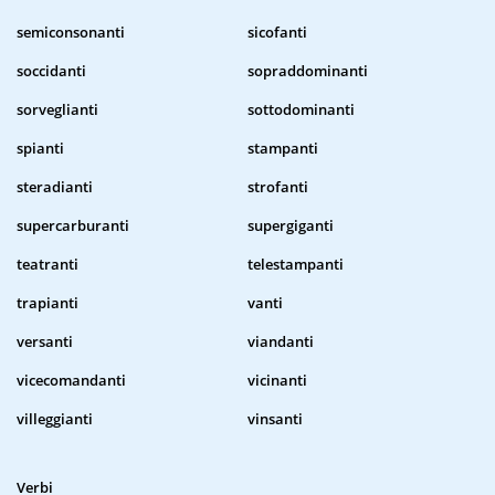
semiconsonanti
sicofanti
soccidanti
sopraddominanti
sorveglianti
sottodominanti
spianti
stampanti
steradianti
strofanti
supercarburanti
supergiganti
teatranti
telestampanti
trapianti
vanti
versanti
viandanti
vicecomandanti
vicinanti
villeggianti
vinsanti
Verbi