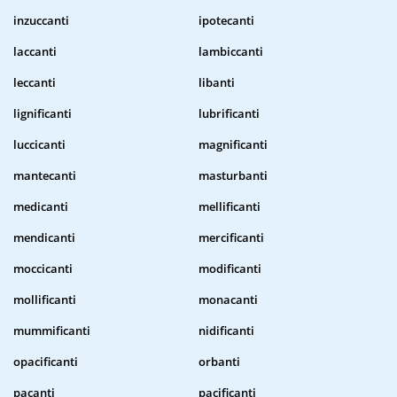
inzuccanti
ipotecanti
laccanti
lambiccanti
leccanti
libanti
lignificanti
lubrificanti
luccicanti
magnificanti
mantecanti
masturbanti
medicanti
mellificanti
mendicanti
mercificanti
moccicanti
modificanti
mollificanti
monacanti
mummificanti
nidificanti
opacificanti
orbanti
pacanti
pacificanti