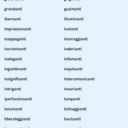
grondanti
guainanti
ibernanti
illuminanti
impressionanti
inalanti
inappaganti
incoraggianti
incriminanti
inebrianti
ineleganti
infamanti
ingombranti
inquinanti
insignificanti
intercomunicanti
intriganti
invarianti
iperfunzionanti
lampanti
lancinanti
latineggianti
liberaleggianti
luccicanti