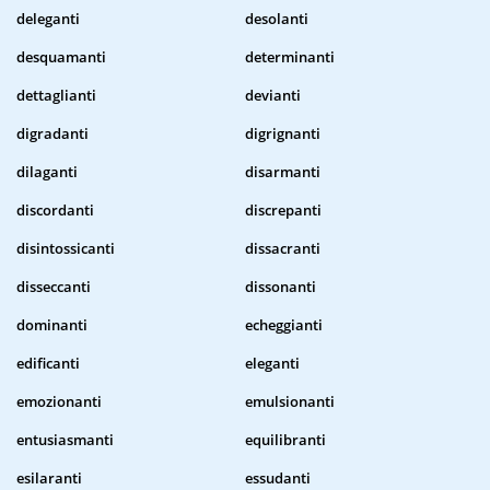
deleganti
desolanti
desquamanti
determinanti
dettaglianti
devianti
digradanti
digrignanti
dilaganti
disarmanti
discordanti
discrepanti
disintossicanti
dissacranti
disseccanti
dissonanti
dominanti
echeggianti
edificanti
eleganti
emozionanti
emulsionanti
entusiasmanti
equilibranti
esilaranti
essudanti