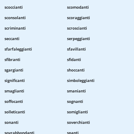
scoccianti
scomodanti
sconsolanti
scoraggianti
scriminanti
scroscianti
seccanti
serpeggianti
sfarfaleggianti
sfavillanti
sfibranti
sfidanti
sgargianti
shoccanti
significanti
simboleggianti
smaglianti
smanianti
soffocanti
sognanti
solleticanti
somiglianti
sonanti
soverchianti
sovrabbondanti
spanti