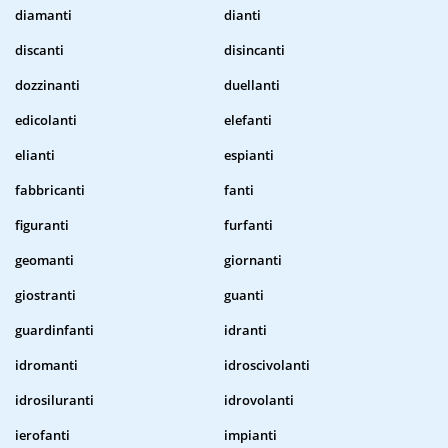
diamanti
dianti
discanti
disincanti
dozzinanti
duellanti
edicolanti
elefanti
elianti
espianti
fabbricanti
fanti
figuranti
furfanti
geomanti
giornanti
giostranti
guanti
guardinfanti
idranti
idromanti
idroscivolanti
idrosiluranti
idrovolanti
ierofanti
impianti