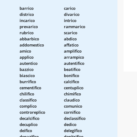
barrico
carico
districo
divarico
incarico
intrico
prevarico
rammarico
rubrico
scarico
abbarbico
abdico
addomestico
affatico
amico
amplifico
applico
arrampico
autentico
autentifico
bazzico
beatifico
biascico
bonifico
burrifico
calcifico
cementifico
centuplico
chilifico
chimifico
classifico
claudico
complico
comunico
controreplico
cornifico
decalcifico
declassifico
decuplico
dedico
deifico
delegifico
denazifico
denitrifico