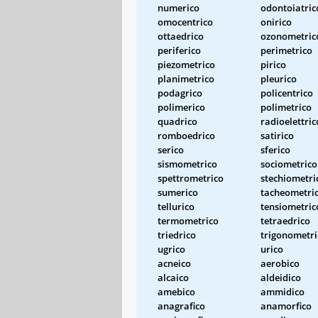
numerico
odontoiatric
omocentrico
onirico
ottaedrico
ozonometric
periferico
perimetrico
piezometrico
pirico
planimetrico
pleurico
podagrico
policentrico
polimerico
polimetrico
quadrico
radioelettric
romboedrico
satirico
serico
sferico
sismometrico
sociometrico
spettrometrico
stechiometri
sumerico
tacheometri
tellurico
tensiometric
termometrico
tetraedrico
triedrico
trigonometri
ugrico
urico
acneico
aerobico
alcaico
aldeidico
amebico
ammidico
anagrafico
anamorfico