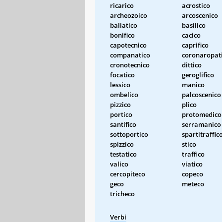
ricarico
acrostico
archeozoico
arcoscenico
baliatico
basilico
bonifico
cacico
capotecnico
caprifico
companatico
coronaropat
cronotecnico
dittico
focatico
geroglifico
lessico
manico
ombelico
palcoscenico
pizzico
plico
portico
protomedico
santifico
serramanico
sottoportico
spartitraffic
spizzico
stico
testatico
traffico
valico
viatico
cercopiteco
copeco
geco
meteco
tricheco
Verbi