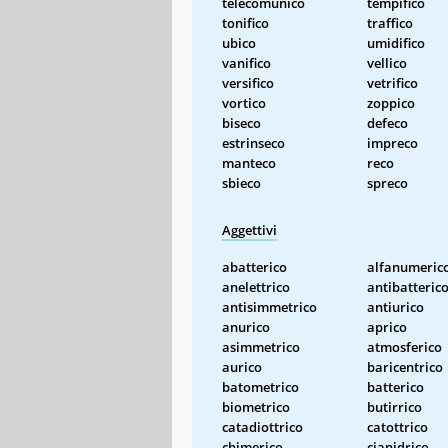
telecomunico
tempifico
tonifico
traffico
ubico
umidifico
vanifico
vellico
versifico
vetrifico
vortico
zoppico
biseco
defeco
estrinseco
impreco
manteco
reco
sbieco
spreco
Aggettivi
abatterico
alfanumeric
anelettrico
antibatteric
antisimmetrico
antiurico
anurico
aprico
asimmetrico
atmosferico
aurico
baricentrico
batometrico
batterico
biometrico
butirrico
catadiottrico
catottrico
chimerico
cianidrico