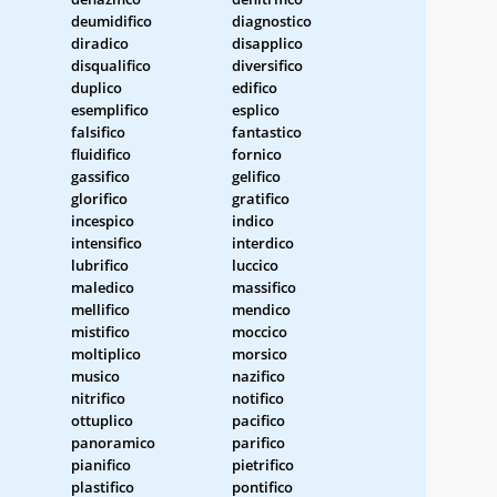
deumidifico
diagnostico
diradico
disapplico
disqualifico
diversifico
duplico
edifico
esemplifico
esplico
falsifico
fantastico
fluidifico
fornico
gassifico
gelifico
glorifico
gratifico
incespico
indico
intensifico
interdico
lubrifico
luccico
maledico
massifico
mellifico
mendico
mistifico
moccico
moltiplico
morsico
musico
nazifico
nitrifico
notifico
ottuplico
pacifico
panoramico
parifico
pianifico
pietrifico
plastifico
pontifico