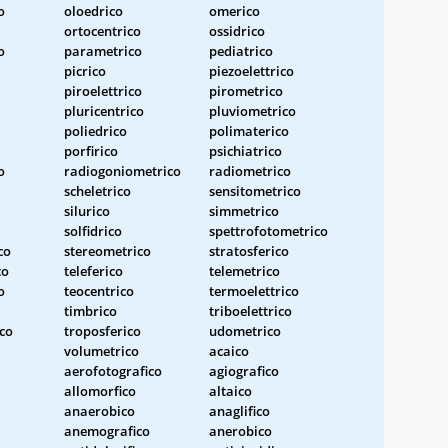
o
oloedrico
omerico
ortocentrico
ossidrico
o
parametrico
pediatrico
picrico
piezoelettrico
piroelettrico
pirometrico
pluricentrico
pluviometrico
poliedrico
polimaterico
porfirico
psichiatrico
o
radiogoniometrico
radiometrico
scheletrico
sensitometrico
silurico
simmetrico
solfidrico
spettrofotometrico
co
stereometrico
stratosferico
co
teleferico
telemetrico
o
teocentrico
termoelettrico
timbrico
triboelettrico
co
troposferico
udometrico
volumetrico
acaico
aerofotografico
agiografico
allomorfico
altaico
anaerobico
anaglifico
anemografico
anerobico