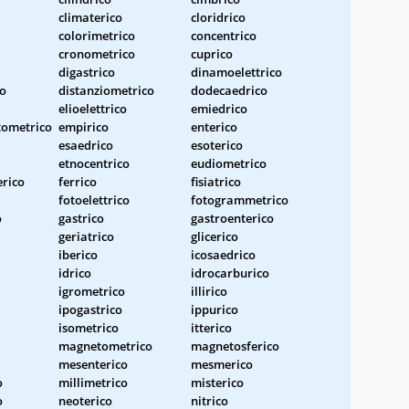
climaterico
cloridrico
colorimetrico
concentrico
cronometrico
cuprico
digastrico
dinamoelettrico
co
distanziometrico
dodecaedrico
elioelettrico
emiedrico
ometrico
empirico
enterico
esaedrico
esoterico
etnocentrico
eudiometrico
rico
ferrico
fisiatrico
fotoelettrico
fotogrammetrico
o
gastrico
gastroenterico
geriatrico
glicerico
iberico
icosaedrico
idrico
idrocarburico
igrometrico
illirico
ipogastrico
ippurico
isometrico
itterico
magnetometrico
magnetosferico
mesenterico
mesmerico
o
millimetrico
misterico
o
neoterico
nitrico