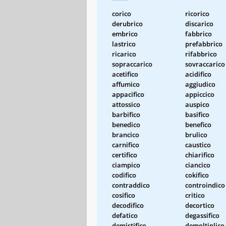
corico
ricorico
derubrico
discarico
embrico
fabbrico
lastrico
prefabbrico
ricarico
rifabbrico
sopraccarico
sovraccarico
acetifico
acidifico
affumico
aggiudico
appacifico
appiccico
attossico
auspico
barbifico
basifico
benedico
benefico
brancico
brulico
carnifico
caustico
certifico
chiarifico
ciampico
ciancico
codifico
cokifico
contraddico
controindico
cosifico
critico
decodifico
decortico
defatico
degassifico
demistifico
demoltiplico