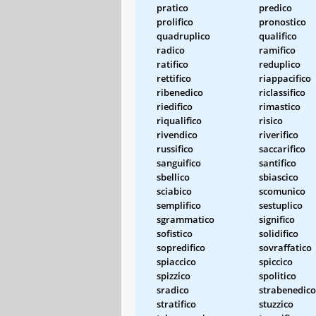
pratico
predico
prolifico
pronostico
quadruplico
qualifico
radico
ramifico
ratifico
reduplico
rettifico
riappacifico
ribenedico
riclassifico
riedifico
rimastico
riqualifico
risico
rivendico
riverifico
russifico
saccarifico
sanguifico
santifico
sbellico
sbiascico
sciabico
scomunico
semplifico
sestuplico
sgrammatico
significo
sofistico
solidifico
sopredifico
sovraffatico
spiaccico
spiccico
spizzico
spolitico
sradico
strabenedico
stratifico
stuzzico