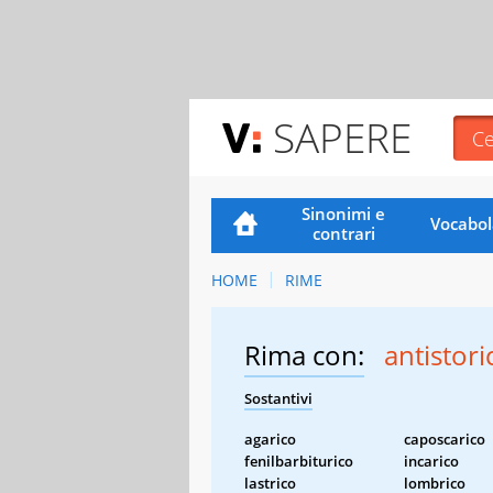
SAPERE
Sinonimi e
Vocabol
contrari
HOME
RIME
Rima con:
antistori
Sostantivi
agarico
caposcarico
fenilbarbiturico
incarico
lastrico
lombrico