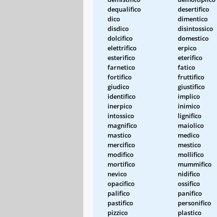
dequalifico
desertifico
dico
dimentico
disdico
disintossico
dolcifico
domestico
elettrifico
erpico
esterifico
eterifico
farnetico
fatico
fortifico
fruttifico
giudico
giustifico
identifico
implico
inerpico
inimico
intossico
lignifico
magnifico
maiolico
mastico
medico
mercifico
mestico
modifico
mollifico
mortifico
mummifico
nevico
nidifico
opacifico
ossifico
palifico
panifico
pastifico
personifico
pizzico
plastico