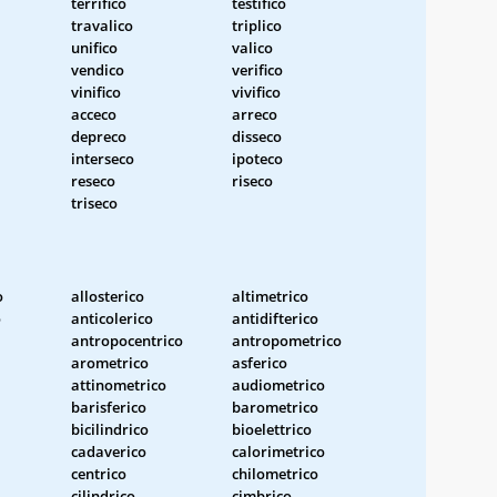
terrifico
testifico
travalico
triplico
unifico
valico
vendico
verifico
vinifico
vivifico
acceco
arreco
depreco
disseco
interseco
ipoteco
reseco
riseco
triseco
o
allosterico
altimetrico
o
anticolerico
antidifterico
antropocentrico
antropometrico
arometrico
asferico
attinometrico
audiometrico
barisferico
barometrico
bicilindrico
bioelettrico
cadaverico
calorimetrico
centrico
chilometrico
cilindrico
cimbrico