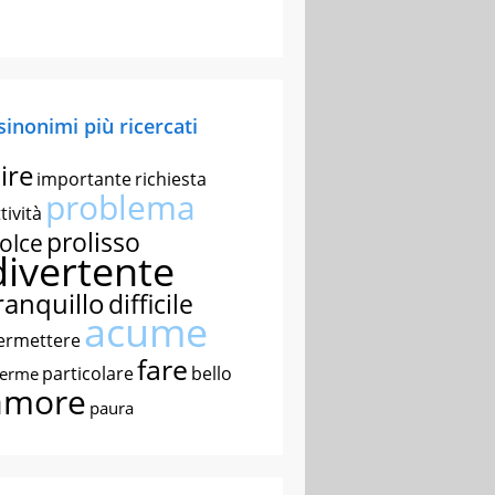
 sinonimi più ricercati
ire
importante
richiesta
problema
tività
prolisso
olce
divertente
ranquillo
difficile
acume
ermettere
fare
particolare
bello
nerme
amore
paura