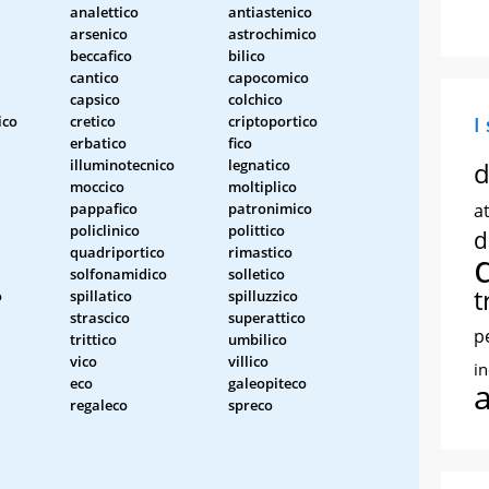
analettico
antiastenico
arsenico
astrochimico
beccafico
bilico
cantico
capocomico
capsico
colchico
ico
cretico
criptoportico
I
erbatico
fico
illuminotecnico
legnatico
d
moccico
moltiplico
pappafico
patronimico
at
policlinico
polittico
d
quadriportico
rimastico
solfonamidico
solletico
t
o
spillatico
spilluzzico
strascico
superattico
p
trittico
umbilico
vico
villico
i
eco
galeopiteco
regaleco
spreco