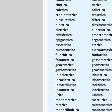
cimrico
citrico
colerico
collerico
craniometrico
craterico
dieselettrico
difterico
diottrico
dissimmetri
elettrico
eliocentrico
emisferico
emocromocit
epigastrico
ergometrico
essoterico
eterico
eurocentrico
extraatmosfe
fluoridrico
foniatrico
fotometrico
gassometric
geocentrico
geometrico
goniometrico
gravimetrico
idioelettrico
idolatrico
idroelettrico
idrometrico
intratellurico
iodidrico
ipsometrico
isoelettrico
lirico
lubrico
manometrico
mercurico
metrico
micrometric
monocilindrico
monometric