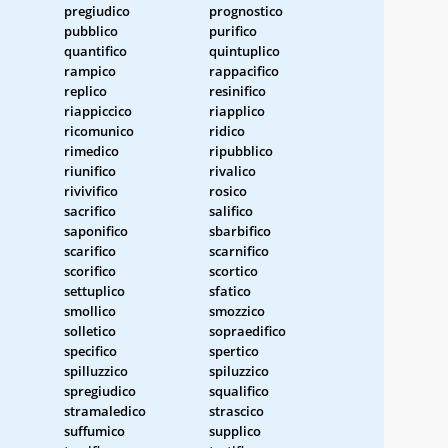
pregiudico
prognostico
pubblico
purifico
quantifico
quintuplico
rampico
rappacifico
replico
resinifico
riappiccico
riapplico
ricomunico
ridico
rimedico
ripubblico
riunifico
rivalico
rivivifico
rosico
sacrifico
salifico
saponifico
sbarbifico
scarifico
scarnifico
scorifico
scortico
settuplico
sfatico
smollico
smozzico
solletico
sopraedifico
specifico
spertico
spilluzzico
spiluzzico
spregiudico
squalifico
stramaledico
strascico
suffumico
supplico