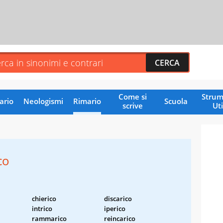
Come si
Strum
ario
Neologismi
Rimario
Scuola
scrive
Uti
co
chierico
discarico
intrico
iperico
rammarico
reincarico