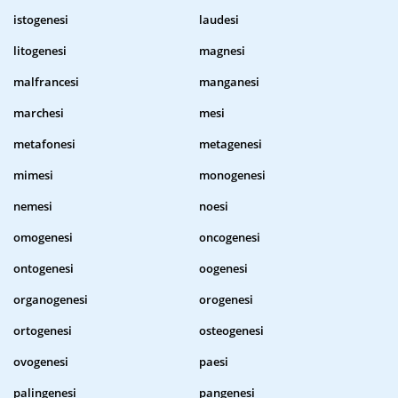
istogenesi
laudesi
litogenesi
magnesi
malfrancesi
manganesi
marchesi
mesi
metafonesi
metagenesi
mimesi
monogenesi
nemesi
noesi
omogenesi
oncogenesi
ontogenesi
oogenesi
organogenesi
orogenesi
ortogenesi
osteogenesi
ovogenesi
paesi
palingenesi
pangenesi