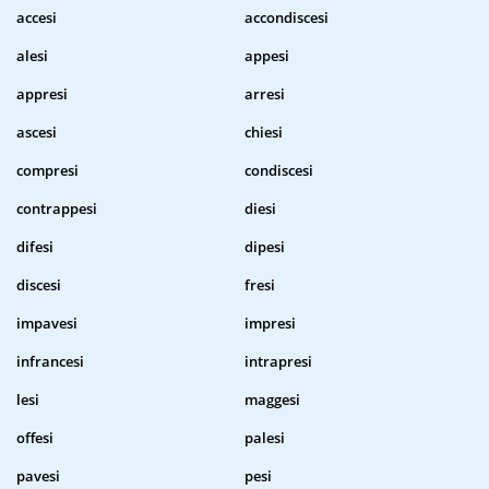
accesi
accondiscesi
alesi
appesi
appresi
arresi
ascesi
chiesi
compresi
condiscesi
contrappesi
diesi
difesi
dipesi
discesi
fresi
impavesi
impresi
infrancesi
intrapresi
lesi
maggesi
offesi
palesi
pavesi
pesi