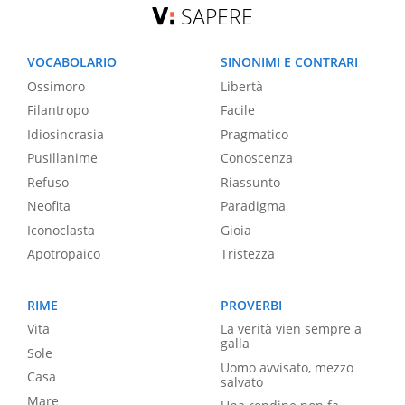
SAPERE
VOCABOLARIO
SINONIMI E CONTRARI
Ossimoro
Libertà
Filantropo
Facile
Idiosincrasia
Pragmatico
Pusillanime
Conoscenza
Refuso
Riassunto
Neofita
Paradigma
Iconoclasta
Gioia
Apotropaico
Tristezza
RIME
PROVERBI
Vita
La verità vien sempre a
galla
Sole
Uomo avvisato, mezzo
Casa
salvato
Mare