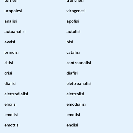
tornesi
tronchesi
uropoiesi
virogenesi
analisi
apofisi
autoanalisi
autolisi
avvisi
bisi
brindisi
catalisi
citisi
controanalisi
crisi
diafisi
dialisi
elettroanalisi
elettrodialisi
elettrolisi
elicrisi
emodialisi
emolisi
emotisi
emottisi
enclisi