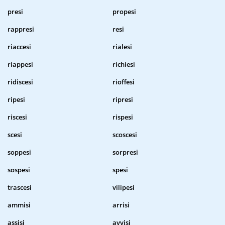
presi
propesi
rappresi
resi
riaccesi
rialesi
riappesi
richiesi
ridiscesi
rioffesi
ripesi
ripresi
riscesi
rispesi
scesi
scoscesi
soppesi
sorpresi
sospesi
spesi
trascesi
vilipesi
ammisi
arrisi
assisi
avvisi