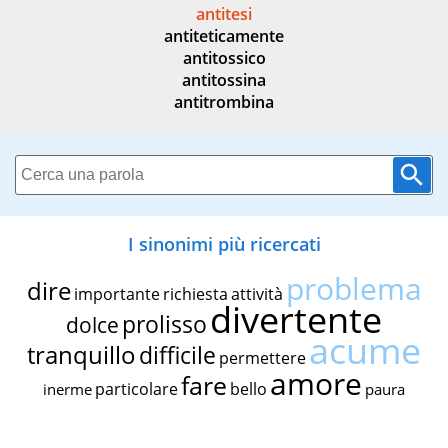
antitesi
antiteticamente
antitossico
antitossina
antitrombina
I sinonimi più ricercati
problema
dire
importante
richiesta
attività
divertente
prolisso
dolce
acume
tranquillo
difficile
permettere
amore
fare
particolare
bello
inerme
paura