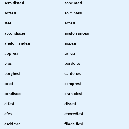
semidistesi
soprintesi
sottesi
sovrintesi
stesi
accesi
accondiscesi
anglofrancesi
angloirlandesi
appesi
appresi
arresi
blesi
bordolesi
borghesi
cantonesi
coesi
compresi
condiscesi
craniolesi
difesi
discesi
efesi
eporediesi
eschimesi
filadelfiesi