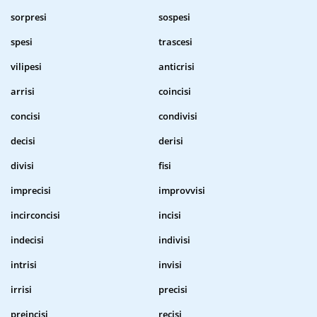
sorpresi
sospesi
spesi
trascesi
vilipesi
anticrisi
arrisi
coincisi
concisi
condivisi
decisi
derisi
divisi
fisi
imprecisi
improvvisi
incirconcisi
incisi
indecisi
indivisi
intrisi
invisi
irrisi
precisi
preincisi
recisi