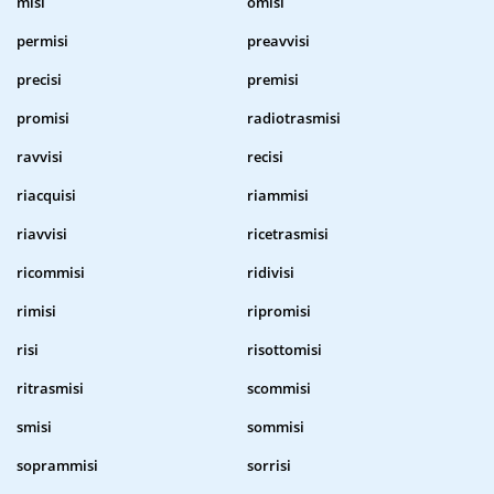
misi
omisi
permisi
preavvisi
precisi
premisi
promisi
radiotrasmisi
ravvisi
recisi
riacquisi
riammisi
riavvisi
ricetrasmisi
ricommisi
ridivisi
rimisi
ripromisi
risi
risottomisi
ritrasmisi
scommisi
smisi
sommisi
soprammisi
sorrisi