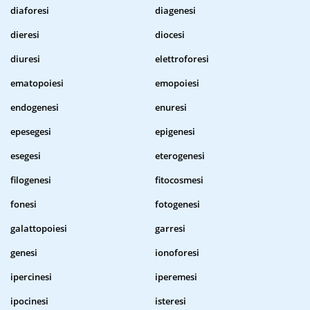
diaforesi
diagenesi
dieresi
diocesi
diuresi
elettroforesi
ematopoiesi
emopoiesi
endogenesi
enuresi
epesegesi
epigenesi
esegesi
eterogenesi
filogenesi
fitocosmesi
fonesi
fotogenesi
galattopoiesi
garresi
genesi
ionoforesi
ipercinesi
iperemesi
ipocinesi
isteresi