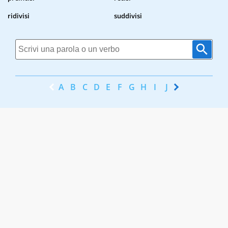
ridivisi
suddivisi
A
B
C
D
E
F
G
H
I
J
K
L
M
N