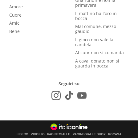
Una rondine non fa
primavera
Amore
Il mattino ha l'oro in
Cuore
bocca
Amici
Mal comune, mezzo
Bene
gaudio
Il gioco non vale la
candela
Al cuor non si comanda
A caval donato non si
guarda in bocca
Seguici su
LIBERO
VIRGILIO
PAGINEGIALLE
PAGINEGIALLE SHOP
PGCASA