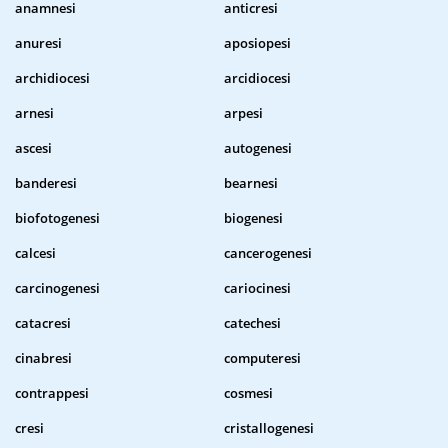
anamnesi
anticresi
anuresi
aposiopesi
archidiocesi
arcidiocesi
arnesi
arpesi
ascesi
autogenesi
banderesi
bearnesi
biofotogenesi
biogenesi
calcesi
cancerogenesi
carcinogenesi
cariocinesi
catacresi
catechesi
cinabresi
computeresi
contrappesi
cosmesi
cresi
cristallogenesi