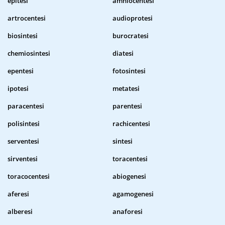
epitesi
amniocentesi
artrocentesi
audioprotesi
biosintesi
burocratesi
chemiosintesi
diatesi
epentesi
fotosintesi
ipotesi
metatesi
paracentesi
parentesi
polisintesi
rachicentesi
serventesi
sintesi
sirventesi
toracentesi
toracocentesi
abiogenesi
aferesi
agamogenesi
alberesi
anaforesi