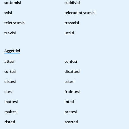
sottomisi
suddivisi
svisi
teleradiotrasmisi
teletrasmisi
trasmisi
travisi
uccisi
Aggettivi
attesi
contesi
cortesi
disattesi
distesi
estesi
etesi
fraintesi
inattesi
intesi
maltesi
pretesi
ristesi
scortesi