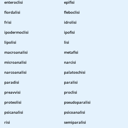
enteroclisi
epifisi
fiordalisi
fleboclisi
frisi
idrolisi
ipodermoclisi
ipofisi
lipolisi
lisi
macroanalisi
metafisi
microanalisi
narcisi
narcoanalisi
palatoschisi
paradisi
paralisi
preavvisi
proclisi
proteolisi
pseudoparalisi
psicanalisi
psicoanalisi
risi
semiparalisi