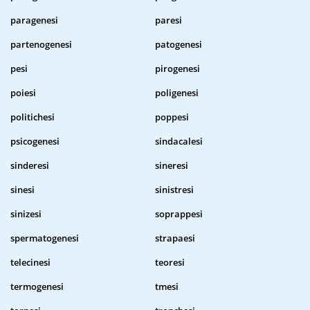
paragenesi
paresi
partenogenesi
patogenesi
pesi
pirogenesi
poiesi
poligenesi
politichesi
poppesi
psicogenesi
sindacalesi
sinderesi
sineresi
sinesi
sinistresi
sinizesi
soprappesi
spermatogenesi
strapaesi
telecinesi
teoresi
termogenesi
tmesi