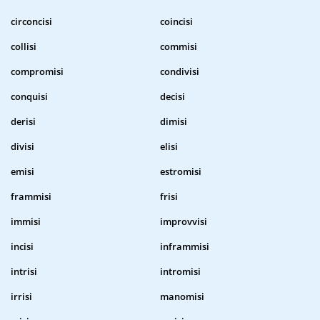
circoncisi
coincisi
collisi
commisi
compromisi
condivisi
conquisi
decisi
derisi
dimisi
divisi
elisi
emisi
estromisi
frammisi
frisi
immisi
improvvisi
incisi
inframmisi
intrisi
intromisi
irrisi
manomisi