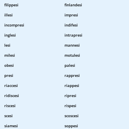
filippesi
finlandesi
illesi
impresi
incompresi
indifesi
inglesi
intrapresi
lesi
mannesi
milesi
motulesi
obesi
palesi
presi
rappresi
riaccesi
riappesi
ridiscesi
ripresi
riscesi
rispesi
scesi
scoscesi
siamesi
soppesi