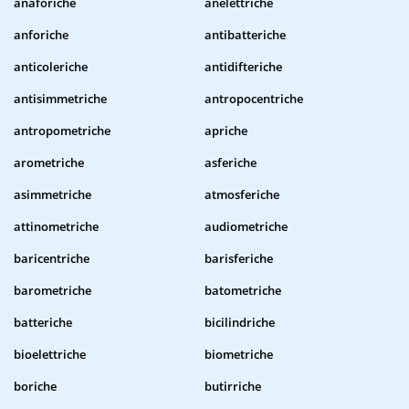
anaforiche
anelettriche
anforiche
antibatteriche
anticoleriche
antidifteriche
antisimmetriche
antropocentriche
antropometriche
apriche
arometriche
asferiche
asimmetriche
atmosferiche
attinometriche
audiometriche
baricentriche
barisferiche
barometriche
batometriche
batteriche
bicilindriche
bioelettriche
biometriche
boriche
butirriche