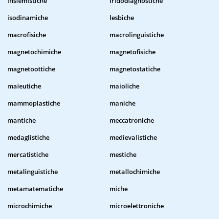
insiemistiche
iridodiagnostiche
isodinamiche
lesbiche
macrofisiche
macrolinguistiche
magnetochimiche
magnetofisiche
magnetoottiche
magnetostatiche
maieutiche
maioliche
mammoplastiche
maniche
mantiche
meccatroniche
medaglistiche
medievalistiche
mercatistiche
mestiche
metalinguistiche
metallochimiche
metamatematiche
miche
microchimiche
microelettroniche