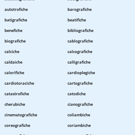
autotrofiche
barografiche
batigrafiche
beatifiche
benefiche
bibliografiche
biografiche
cablografiche
calciche
calcografiche
caldaiche
calligrafiche
calorifiche
cardioplegiche
cardiotoraciche
cartografiche
catastrofiche
catodiche
cherubiche
cianografiche
cinematografiche
coliambiche
coreografiche
coriambiche