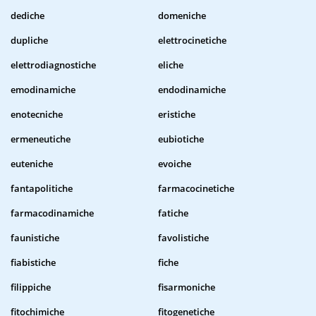
dediche
domeniche
dupliche
elettrocinetiche
elettrodiagnostiche
eliche
emodinamiche
endodinamiche
enotecniche
eristiche
ermeneutiche
eubiotiche
euteniche
evoiche
fantapolitiche
farmacocinetiche
farmacodinamiche
fatiche
faunistiche
favolistiche
fiabistiche
fiche
filippiche
fisarmoniche
fitochimiche
fitogenetiche