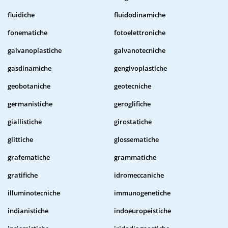
fluidiche
fluidodinamiche
fonematiche
fotoelettroniche
galvanoplastiche
galvanotecniche
gasdinamiche
gengivoplastiche
geobotaniche
geotecniche
germanistiche
geroglifiche
giallistiche
girostatiche
glittiche
glossematiche
grafematiche
grammatiche
gratifiche
idromeccaniche
illuminotecniche
immunogenetiche
indianistiche
indoeuropeistiche