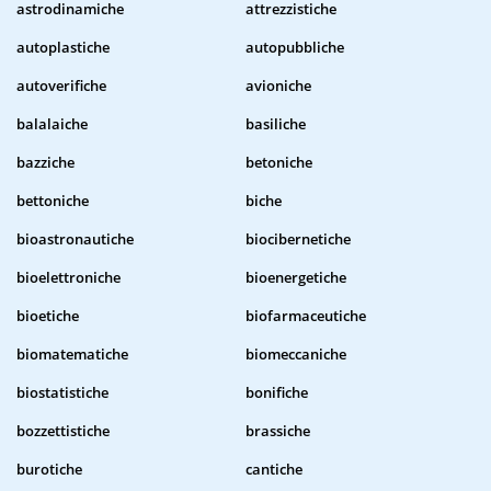
astrodinamiche
attrezzistiche
autoplastiche
autopubbliche
autoverifiche
avioniche
balalaiche
basiliche
bazziche
betoniche
bettoniche
biche
bioastronautiche
biocibernetiche
bioelettroniche
bioenergetiche
bioetiche
biofarmaceutiche
biomatematiche
biomeccaniche
biostatistiche
bonifiche
bozzettistiche
brassiche
burotiche
cantiche