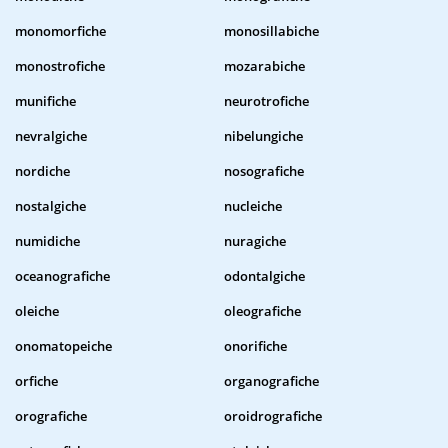
monomorfiche
monosillabiche
monostrofiche
mozarabiche
munifiche
neurotrofiche
nevralgiche
nibelungiche
nordiche
nosografiche
nostalgiche
nucleiche
numidiche
nuragiche
oceanografiche
odontalgiche
oleiche
oleografiche
onomatopeiche
onorifiche
orfiche
organografiche
orografiche
oroidrografiche