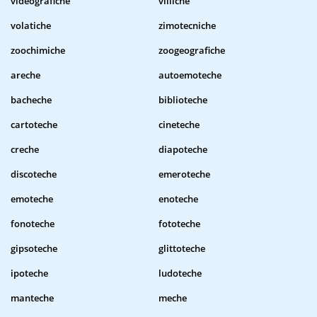
videografiche
villiche
volatiche
zimotecniche
zoochimiche
zoogeografiche
areche
autoemoteche
bacheche
biblioteche
cartoteche
cineteche
creche
diapoteche
discoteche
emeroteche
emoteche
enoteche
fonoteche
fototeche
gipsoteche
glittoteche
ipoteche
ludoteche
manteche
meche