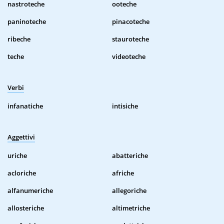
nastroteche
ooteche
paninoteche
pinacoteche
ribeche
stauroteche
teche
videoteche
Verbi
infanatiche
intisiche
Aggettivi
uriche
abatteriche
acloriche
afriche
alfanumeriche
allegoriche
allosteriche
altimetriche