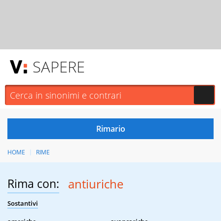
SAPERE
HOME
RIME
Rima con:
antiuriche
Sostantivi