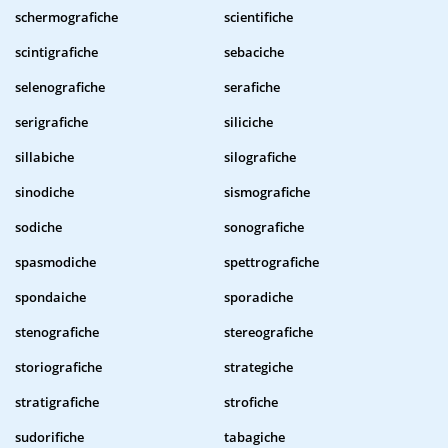
schermografiche
scientifiche
scintigrafiche
sebaciche
selenografiche
serafiche
serigrafiche
siliciche
sillabiche
silografiche
sinodiche
sismografiche
sodiche
sonografiche
spasmodiche
spettrografiche
spondaiche
sporadiche
stenografiche
stereografiche
storiografiche
strategiche
stratigrafiche
strofiche
sudorifiche
tabagiche