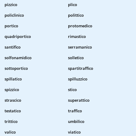
pizzico
plico
policlinico
polittico
portico
protomedico
quadriportico
rimastico
santifico
serramanico
solfonamidico
solletico
sottoportico
spartitraffico
spillatico
spilluzzico
spizzico
stico
strascico
superattico
testatico
traffico
trittico
umbilico
valico
viatico