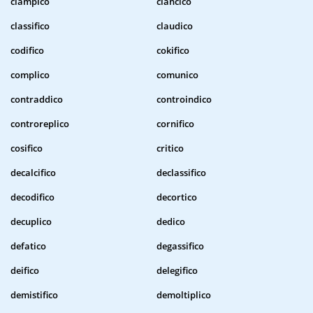
ciampico
ciancico
classifico
claudico
codifico
cokifico
complico
comunico
contraddico
controindico
controreplico
cornifico
cosifico
critico
decalcifico
declassifico
decodifico
decortico
decuplico
dedico
defatico
degassifico
deifico
delegifico
demistifico
demoltiplico