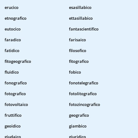
erucico
esasillabico
etnografico
ettasillabico
eutocico
fantascientifico
faradico
farisaico
fatidico
filosofico
fitogeografico
fitografico
fluidico
fobico
fonografico
fonotelegrafico
fotografico
fotolitografico
fotovoltaico
fotozincografico
fruttifico
geografico
geoidico
giambico
giudaico
giuridico