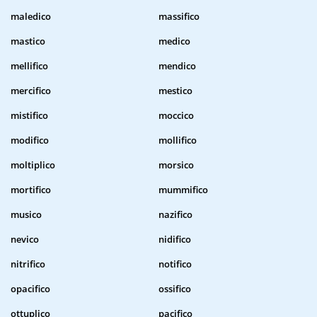
maledico
massifico
mastico
medico
mellifico
mendico
mercifico
mestico
mistifico
moccico
modifico
mollifico
moltiplico
morsico
mortifico
mummifico
musico
nazifico
nevico
nidifico
nitrifico
notifico
opacifico
ossifico
ottuplico
pacifico