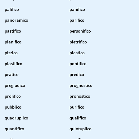
palifico
panifico
panoramico
parifico
pastifico
personifico
pianifico
pietrifico
pizzico
plastico
plastifico
pontifico
pratico
predico
pregiudico
prognostico
prolifico
pronostico
pubblico
purifico
quadruplico
qualifico
quantifico
quintuplico