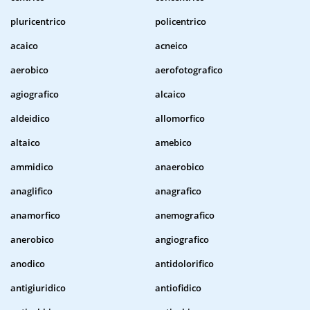
pluricentrico
policentrico
acaico
acneico
aerobico
aerofotografico
agiografico
alcaico
aldeidico
allomorfico
altaico
amebico
ammidico
anaerobico
anaglifico
anagrafico
anamorfico
anemografico
anerobico
angiografico
anodico
antidolorifico
antigiuridico
antiofidico