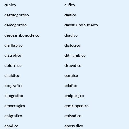
cubico
cufico
dattilografico
delfico
demografico
deossiribonucleico
desossiribonucleico
diadico
disillabico
distocico
distrofico
ditirambico
dolorifico
dravidico
druidico
ebraico
ecografico
edafico
eliografico
emiplegico
emorragico
enciclopedico
epigrafico
episodico
epodico
epossidico