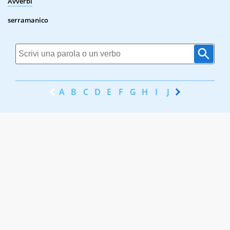
Avverbi
serramanico
A
B
C
D
E
F
G
H
I
J
K
L
M
N