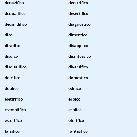
denazifico
denitrifico
dequalifico
desertifico
deumidifico
diagnostico
dico
dimentico
diradico
disapplico
disdico
disintossico
disqualifico
diversifico
dolcifico
domestico
duplico
edifico
elettrifico
erpico
esemplifico
esplico
esterifico
eterifico
falsifico
fantastico