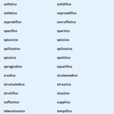
sofistico
solidifico
solletico
sopraedifico
sopredifico
sovraffatico
specifico
spertico
spiaccico
spiccico
spilluzzico
spiluzzico
spizzico
spolitico
spregiudico
squalifico
sradico
strabenedico
stramaledico
strascico
stratifico
stuzzico
suffumico
supplico
telecomunico
tempifico