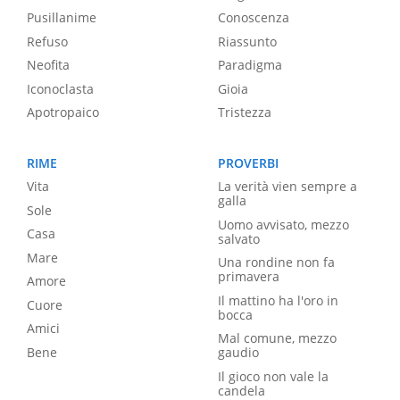
Pusillanime
Conoscenza
Refuso
Riassunto
Neofita
Paradigma
Iconoclasta
Gioia
Apotropaico
Tristezza
RIME
PROVERBI
Vita
La verità vien sempre a
galla
Sole
Uomo avvisato, mezzo
Casa
salvato
Mare
Una rondine non fa
primavera
Amore
Il mattino ha l'oro in
Cuore
bocca
Amici
Mal comune, mezzo
Bene
gaudio
Il gioco non vale la
candela