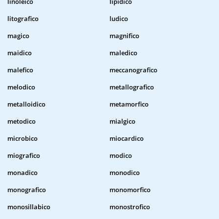
linoleico
lipidico
litografico
ludico
magico
magnifico
maidico
maledico
malefico
meccanografico
melodico
metallografico
metalloidico
metamorfico
metodico
mialgico
microbico
miocardico
miografico
modico
monadico
monodico
monografico
monomorfico
monosillabico
monostrofico