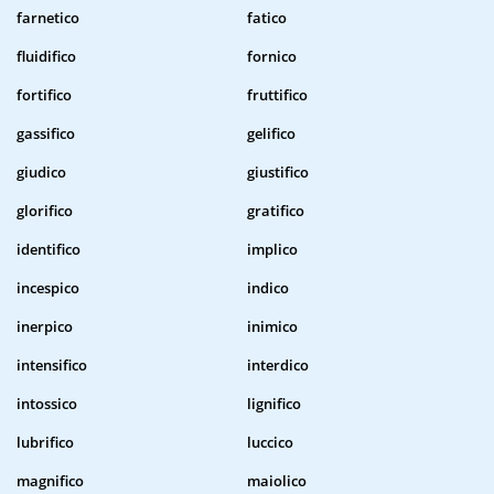
farnetico
fatico
fluidifico
fornico
fortifico
fruttifico
gassifico
gelifico
giudico
giustifico
glorifico
gratifico
identifico
implico
incespico
indico
inerpico
inimico
intensifico
interdico
intossico
lignifico
lubrifico
luccico
magnifico
maiolico