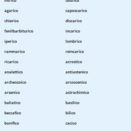
intrico
lastrico
agarico
caposcarico
chierico
discarico
fenilbarbiturico
incarico
iperico
lombrico
rammarico
reincarico
ricarico
acrostico
analettico
antiastenico
archeozoico
arcoscenico
arsenico
astrochimico
baliatico
basilico
beccafico
bilico
bonifico
cacico