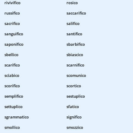
rivivifico
rosico
russifico
saccarifico
sacrifico
salifico
sanguifico
santifico
saponifico
sbarbifico
sbellico
sbiascico
scarifico
scarnifico
sciabico
scomunico
scorifico
scortico
semplifico
sestuplico
settuplico
sfatico
sgrammatico
significo
smollico
smozzico