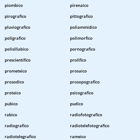
piombico
pirenaico
pirografico
pittografico
pluviografico
poliammidico
poligrafico
polimorfico
polisillabico
pornografico
prescientifico
prolifico
prometeico
prosaico
prosodico
prosopografico
proteico
psicografico
pubico
pudico
rabico
radiofotografico
radiografico
radiotelefotografico
radiotelegrafico
rameico