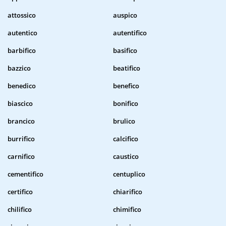
attossico
auspico
autentico
autentifico
barbifico
basifico
bazzico
beatifico
benedico
benefico
biascico
bonifico
brancico
brulico
burrifico
calcifico
carnifico
caustico
cementifico
centuplico
certifico
chiarifico
chilifico
chimifico