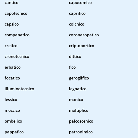
cantico
capocomico
capotecnico
caprifico
capsico
colchico
companatico
coronaropatico
cretico
criptoportico
cronotecnico
dittico
erbatico
fico
focatico
geroglifico
illuminotecnico
legnatico
lessico
manico
moccico
moltiplico
ombelico
palcoscenico
pappafico
patronimico