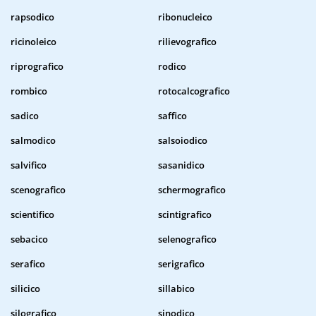
rapsodico
ribonucleico
ricinoleico
rilievografico
riprografico
rodico
rombico
rotocalcografico
sadico
saffico
salmodico
salsoiodico
salvifico
sasanidico
scenografico
schermografico
scientifico
scintigrafico
sebacico
selenografico
serafico
serigrafico
silicico
sillabico
silografico
sinodico