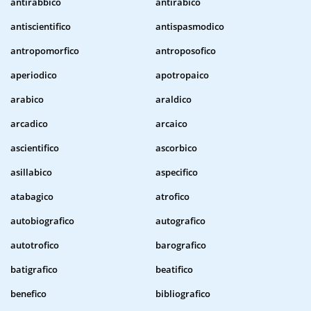
antirabbico
antirabico
antiscientifico
antispasmodico
antropomorfico
antroposofico
aperiodico
apotropaico
arabico
araldico
arcadico
arcaico
ascientifico
ascorbico
asillabico
aspecifico
atabagico
atrofico
autobiografico
autografico
autotrofico
barografico
batigrafico
beatifico
benefico
bibliografico