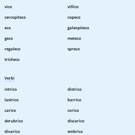
vico
villico
cercopiteco
copeco
eco
galeopiteco
geco
meteco
regaleco
spreco
tricheco
Verbi
intrico
districo
lastrico
barrico
carico
corico
derubrico
discarico
divarico
embrico