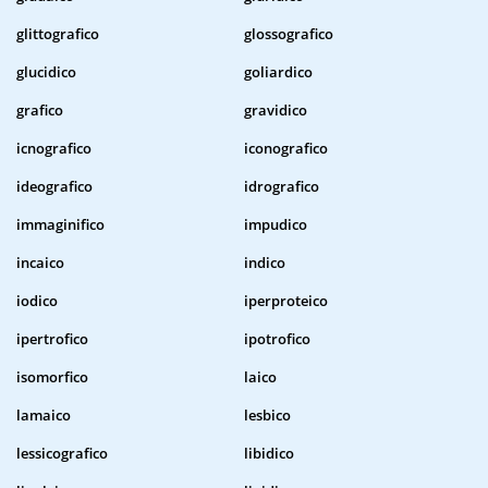
glittografico
glossografico
glucidico
goliardico
grafico
gravidico
icnografico
iconografico
ideografico
idrografico
immaginifico
impudico
incaico
indico
iodico
iperproteico
ipertrofico
ipotrofico
isomorfico
laico
lamaico
lesbico
lessicografico
libidico