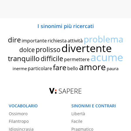
I sinonimi più ricercati
problema
dire
importante
richiesta
attività
divertente
prolisso
dolce
acume
tranquillo
difficile
permettere
amore
fare
particolare
bello
inerme
paura
SAPERE
VOCABOLARIO
SINONIMI E CONTRARI
Ossimoro
Libertà
Filantropo
Facile
Idiosincrasia
Pragmatico