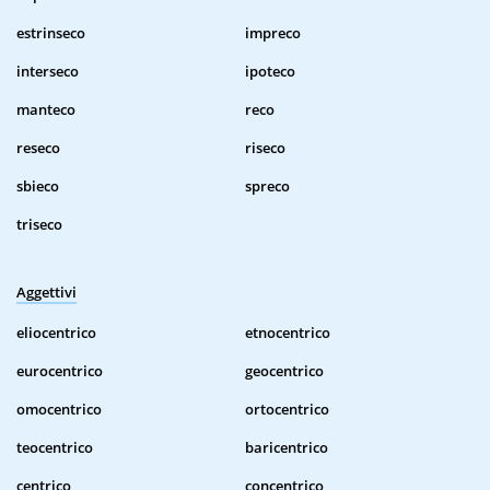
estrinseco
impreco
interseco
ipoteco
manteco
reco
reseco
riseco
sbieco
spreco
triseco
Aggettivi
eliocentrico
etnocentrico
eurocentrico
geocentrico
omocentrico
ortocentrico
teocentrico
baricentrico
centrico
concentrico