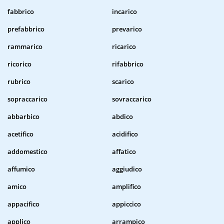
fabbrico
incarico
prefabbrico
prevarico
rammarico
ricarico
ricorico
rifabbrico
rubrico
scarico
sopraccarico
sovraccarico
abbarbico
abdico
acetifico
acidifico
addomestico
affatico
affumico
aggiudico
amico
amplifico
appacifico
appiccico
applico
arrampico