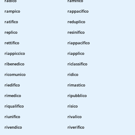
radico
ramifico
rampico
rappacifico
ratifico
reduplico
replico
resinifico
rettifico
riappacifico
riappiccico
riapplico
ribenedico
riclassifico
ricomunico
ridico
riedifico
rimastico
rimedico
ripubblico
riqualifico
risico
riunifico
rivalico
rivendico
riverifico