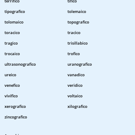
terrifico
tifico
tipografico
tolemaico
tolomaico
topografico
toracico
tracico
tragico
trisillabico
trocaico
trofico
ultrasonografico
uranografico
ureico
vanadico
venefico
veridico
vivifico
voltaico
xerografico
xilografico
zincografico