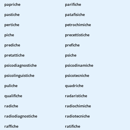
papriche
parifiche
pastiche
patafisiche
pertiche
petrochimiche
piche
precettistiche
prediche
prefiche
pretattiche
psiche
psicodiagnostiche
psicodinamiche
psicolinguistiche
psicotecniche
puliche
quadriche
qualifiche
radaristiche
radiche
radiochimiche
radiodiagnostiche
radiotecniche
raffiche
ratifiche