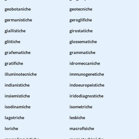
geobotaniche
geotecniche
germanistiche
geroglifiche
giallistiche
girostatiche
glittiche
glossematiche
grafematiche
grammatiche
gratifiche
idromeccaniche
illuminotecniche
immunogenetiche
indianistiche
indoeuropeistiche
insiemistiche
iridodiagnostiche
isodinamiche
isometriche
lagotriche
lesbiche
loriche
macrofisiche