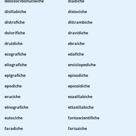
desossiribonucleiche
diadiche
disillabiche
distociche
distrofiche
ditirambiche
dolorifiche
dravidiche
druidiche
ebraiche
ecografiche
edafiche
eliografiche
enciclopediche
epigrafiche
episodiche
epodiche
epossidiche
eruciche
esasillabiche
etnografiche
ettasillabiche
eutociche
fantascientifiche
faradiche
farisaiche