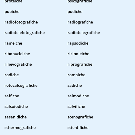
proteiche
psicografiche
pubiche
pudiche
radiofotografiche
radiografiche
radiotelefotografiche
radiotelegrafiche
rameiche
rapsodiche
ribonucleiche
ricinoleiche
rilievografiche
riprografiche
rodiche
rombiche
rotocalcografiche
sadiche
saffiche
salmodiche
salsoiodiche
salvifiche
sasanidiche
scenografiche
schermografiche
scientifiche