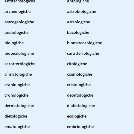
antitecnologiche
antologiche
archeologiche
astrobiologiche
astrogeologiche
astrologiche
audiologiche
bacologiche
biologiche
biometeorologiche
biotecnologiche
caratteriologiche
caratterologiche
citologiche
climatologiche
cosmologiche
craniologiche
cristologiche
cronologiche
deontologiche
dermatologiche
dialettologiche
dietologiche
ecologiche
ematologiche
embriologiche