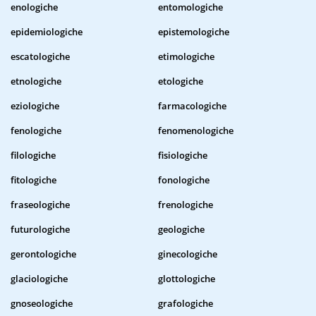
enologiche
entomologiche
epidemiologiche
epistemologiche
escatologiche
etimologiche
etnologiche
etologiche
eziologiche
farmacologiche
fenologiche
fenomenologiche
filologiche
fisiologiche
fitologiche
fonologiche
fraseologiche
frenologiche
futurologiche
geologiche
gerontologiche
ginecologiche
glaciologiche
glottologiche
gnoseologiche
grafologiche