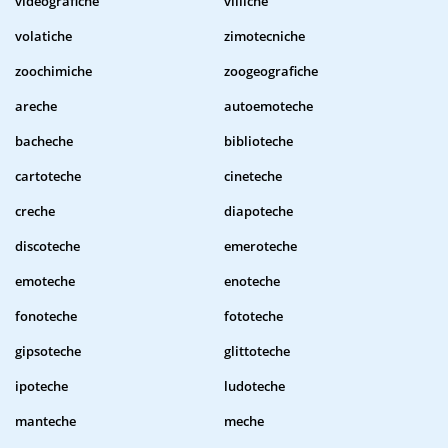
videografiche
villiche
volatiche
zimotecniche
zoochimiche
zoogeografiche
areche
autoemoteche
bacheche
biblioteche
cartoteche
cineteche
creche
diapoteche
discoteche
emeroteche
emoteche
enoteche
fonoteche
fototeche
gipsoteche
glittoteche
ipoteche
ludoteche
manteche
meche