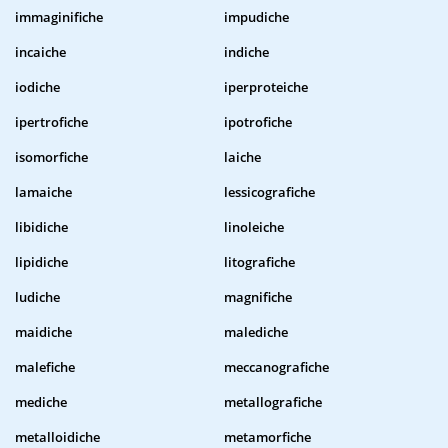
immaginifiche
impudiche
incaiche
indiche
iodiche
iperproteiche
ipertrofiche
ipotrofiche
isomorfiche
laiche
lamaiche
lessicografiche
libidiche
linoleiche
lipidiche
litografiche
ludiche
magnifiche
maidiche
malediche
malefiche
meccanografiche
mediche
metallografiche
metalloidiche
metamorfiche