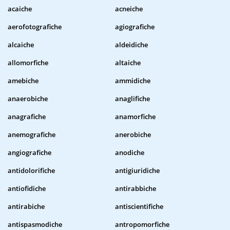
acaiche
acneiche
aerofotografiche
agiografiche
alcaiche
aldeidiche
allomorfiche
altaiche
amebiche
ammidiche
anaerobiche
anaglifiche
anagrafiche
anamorfiche
anemografiche
anerobiche
angiografiche
anodiche
antidolorifiche
antigiuridiche
antiofidiche
antirabbiche
antirabiche
antiscientifiche
antispasmodiche
antropomorfiche