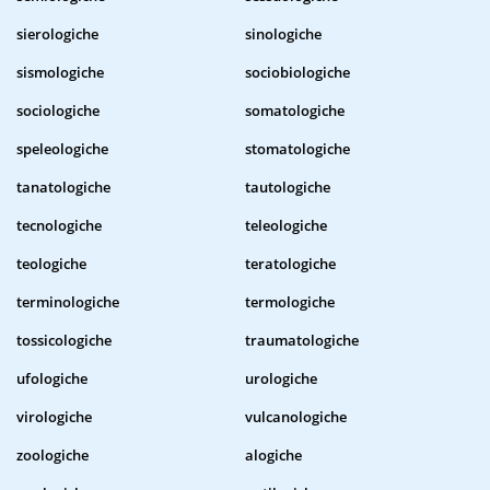
sierologiche
sinologiche
sismologiche
sociobiologiche
sociologiche
somatologiche
speleologiche
stomatologiche
tanatologiche
tautologiche
tecnologiche
teleologiche
teologiche
teratologiche
terminologiche
termologiche
tossicologiche
traumatologiche
ufologiche
urologiche
virologiche
vulcanologiche
zoologiche
alogiche