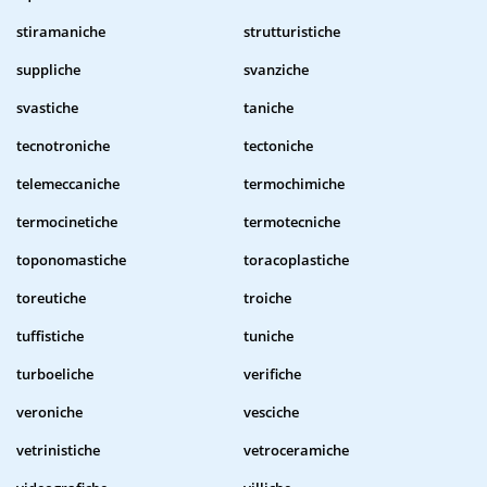
stiramaniche
strutturistiche
suppliche
svanziche
svastiche
taniche
tecnotroniche
tectoniche
telemeccaniche
termochimiche
termocinetiche
termotecniche
toponomastiche
toracoplastiche
toreutiche
troiche
tuffistiche
tuniche
turboeliche
verifiche
veroniche
vesciche
vetrinistiche
vetroceramiche