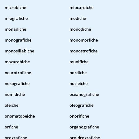
microbiche
miocardiche
miografiche
modiche
monadiche
monodiche
monografiche
monomorfiche
monosillabiche
monostrofiche
mozarabiche
munifiche
neurotrofiche
nordiche
nosografiche
nucleiche
numidiche
oceanografiche
oleiche
oleografiche
onomatopeiche
onorifiche
orfiche
organografiche
orografiche
oroidrografiche