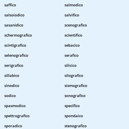
saffico
salmodico
salsoiodico
salvifico
sasanidico
scenografico
schermografico
scientifico
scintigrafico
sebacico
selenografico
serafico
serigrafico
silicico
sillabico
silografico
sinodico
sismografico
sodico
sonografico
spasmodico
specifico
spettrografico
spondaico
sporadico
stenografico