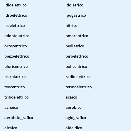
idioelettrico
idolatrico
idroelettrico
ipogastrico
isoelettrico
nitrico
odontoiatrico
omocentrico
ortocentrico
pediatrico
piezoelettrico
piroelettrico
pluricentrico
policentrico
psichiatrico
radioelettrico
teocentrico
termoelettrico
triboelettrico
acaico
acneico
aerobico
aerofotografico
agiografico
alcaico
aldeidico