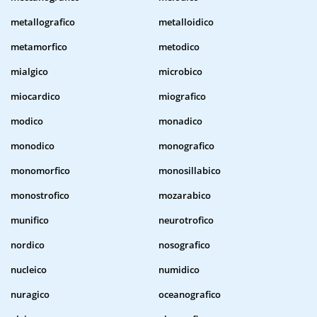
metallografico
metalloidico
metamorfico
metodico
mialgico
microbico
miocardico
miografico
modico
monadico
monodico
monografico
monomorfico
monosillabico
monostrofico
mozarabico
munifico
neurotrofico
nordico
nosografico
nucleico
numidico
nuragico
oceanografico