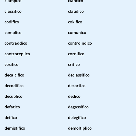
ciampico
ciancico
classifico
claudico
codifico
cokifico
complico
comunico
contraddico
controindico
controreplico
cornifico
cosifico
critico
decalcifico
declassifico
decodifico
decortico
decuplico
dedico
defatico
degassifico
deifico
delegifico
demistifico
demoltiplico