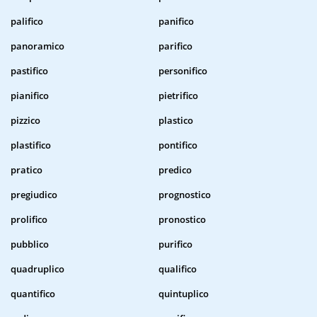
palifico
panifico
panoramico
parifico
pastifico
personifico
pianifico
pietrifico
pizzico
plastico
plastifico
pontifico
pratico
predico
pregiudico
prognostico
prolifico
pronostico
pubblico
purifico
quadruplico
qualifico
quantifico
quintuplico