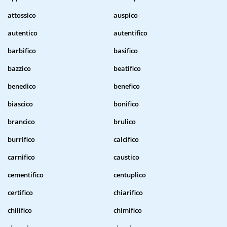
attossico
auspico
autentico
autentifico
barbifico
basifico
bazzico
beatifico
benedico
benefico
biascico
bonifico
brancico
brulico
burrifico
calcifico
carnifico
caustico
cementifico
centuplico
certifico
chiarifico
chilifico
chimifico