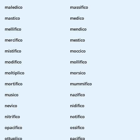
maledico
massifico
mastico
medico
mellifico
mendico
mercifico
mestico
mistifico
moccico
modifico
mollifico
moltiplico
morsico
mortifico
mummifico
musico
nazifico
nevico
nidifico
nitrifico
notifico
opacifico
ossifico
ottuplico
pacifico