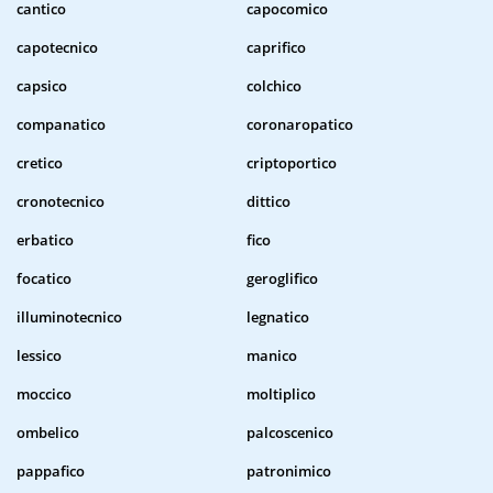
cantico
capocomico
capotecnico
caprifico
capsico
colchico
companatico
coronaropatico
cretico
criptoportico
cronotecnico
dittico
erbatico
fico
focatico
geroglifico
illuminotecnico
legnatico
lessico
manico
moccico
moltiplico
ombelico
palcoscenico
pappafico
patronimico