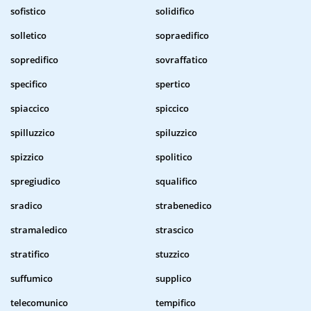
sofistico
solidifico
solletico
sopraedifico
sopredifico
sovraffatico
specifico
spertico
spiaccico
spiccico
spilluzzico
spiluzzico
spizzico
spolitico
spregiudico
squalifico
sradico
strabenedico
stramaledico
strascico
stratifico
stuzzico
suffumico
supplico
telecomunico
tempifico