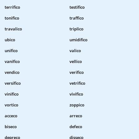
terrifico
testifico
tonifico
traffico
travalico
triplico
ubico
umidifico
unifico
valico
vanifico
vellico
vendico
verifico
versifico
vetrifico
vinifico
vivifico
vortico
zoppico
acceco
arreco
biseco
defeco
depreco
disseco