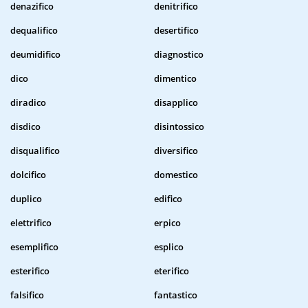
denazifico
denitrifico
dequalifico
desertifico
deumidifico
diagnostico
dico
dimentico
diradico
disapplico
disdico
disintossico
disqualifico
diversifico
dolcifico
domestico
duplico
edifico
elettrifico
erpico
esemplifico
esplico
esterifico
eterifico
falsifico
fantastico