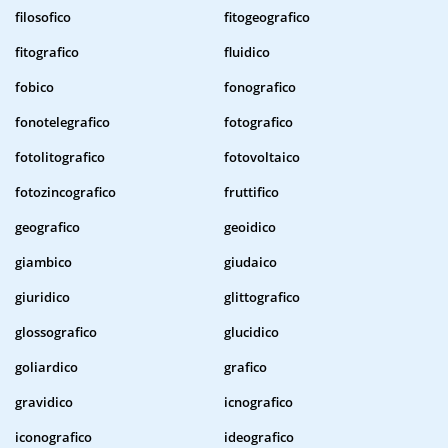
filosofico
fitogeografico
fitografico
fluidico
fobico
fonografico
fonotelegrafico
fotografico
fotolitografico
fotovoltaico
fotozincografico
fruttifico
geografico
geoidico
giambico
giudaico
giuridico
glittografico
glossografico
glucidico
goliardico
grafico
gravidico
icnografico
iconografico
ideografico