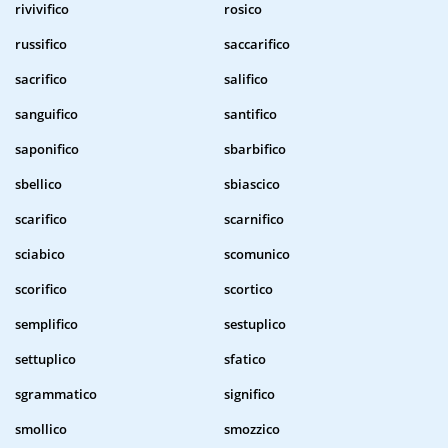
rivivifico
rosico
russifico
saccarifico
sacrifico
salifico
sanguifico
santifico
saponifico
sbarbifico
sbellico
sbiascico
scarifico
scarnifico
sciabico
scomunico
scorifico
scortico
semplifico
sestuplico
settuplico
sfatico
sgrammatico
significo
smollico
smozzico