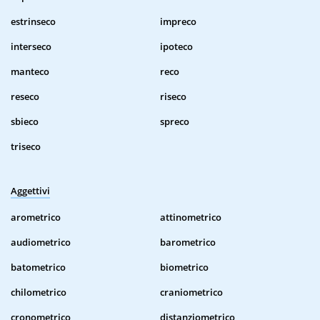
estrinseco
impreco
interseco
ipoteco
manteco
reco
reseco
riseco
sbieco
spreco
triseco
Aggettivi
arometrico
attinometrico
audiometrico
barometrico
batometrico
biometrico
chilometrico
craniometrico
cronometrico
distanziometrico