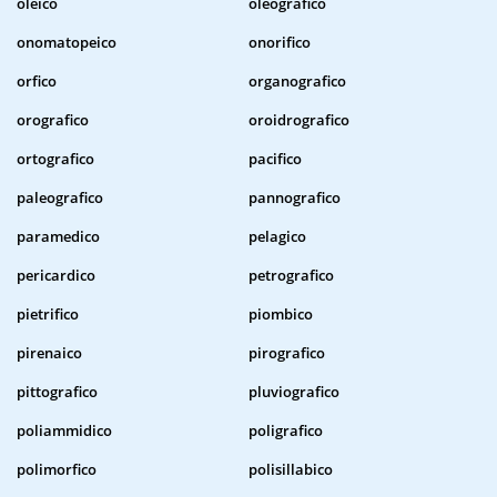
oleico
oleografico
onomatopeico
onorifico
orfico
organografico
orografico
oroidrografico
ortografico
pacifico
paleografico
pannografico
paramedico
pelagico
pericardico
petrografico
pietrifico
piombico
pirenaico
pirografico
pittografico
pluviografico
poliammidico
poligrafico
polimorfico
polisillabico