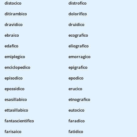
distocico
distrofico
ditirambico
dolorifico
dravidico
druidico
ebraico
ecografico
edafico
eliografico
emiplegico
emorragico
enciclopedico
epigrafico
episodico
epodico
epossidico
erucico
esasillabico
etnografico
ettasillabico
eutocico
fantascientifico
faradico
farisaico
fatidico