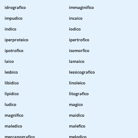
idrografico
immaginifico
impudico
incaico
indico
iodico
iperproteico
ipertrofico
ipotrofico
isomorfico
laico
lamaico
lesbico
lessicografico
libidico
linoleico
lipidico
litografico
ludico
magico
magnifico
maidico
maledico
malefico
meccanografico
melodico