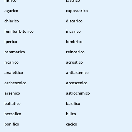
intrico
lastrico
agarico
caposcarico
chierico
discarico
fenilbarbiturico
incarico
iperico
lombrico
rammarico
reincarico
ricarico
acrostico
analettico
antiastenico
archeozoico
arcoscenico
arsenico
astrochimico
baliatico
basilico
beccafico
bilico
bonifico
cacico