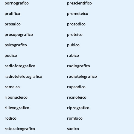
pornografico
prescientifico
prolifico
prometeico
prosaico
prosodico
prosopografico
proteico
psicografico
pubico
pudico
rabico
radiofotografico
radiografico
radiotelefotografico
radiotelegrafico
rameico
rapsodico
ribonucleico
ricinoleico
rilievografico
riprografico
rodico
rombico
rotocalcografico
sadico