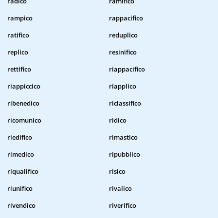
radico
ramifico
rampico
rappacifico
ratifico
reduplico
replico
resinifico
rettifico
riappacifico
riappiccico
riapplico
ribenedico
riclassifico
ricomunico
ridico
riedifico
rimastico
rimedico
ripubblico
riqualifico
risico
riunifico
rivalico
rivendico
riverifico