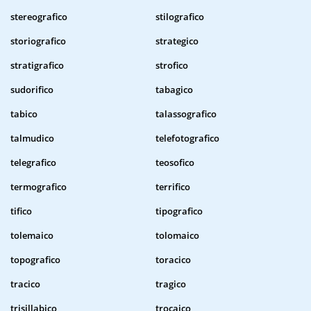
stereografico
stilografico
storiografico
strategico
stratigrafico
strofico
sudorifico
tabagico
tabico
talassografico
talmudico
telefotografico
telegrafico
teosofico
termografico
terrifico
tifico
tipografico
tolemaico
tolomaico
topografico
toracico
tracico
tragico
trisillabico
trocaico