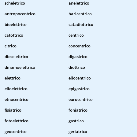
scheletrico
anelettrico
antropocentrico
baricentrico
bioelettrico
catadiottrico
catottrico
centrico
citrico
concentrico
dieselettrico
digastrico
dinamoelettrico
diottrico
elettrico
eliocentrico
elioelettrico
epigastrico
etnocentrico
eurocentrico
fisiatrico
foniatrico
fotoelettrico
gastrico
geocentrico
geriatrico