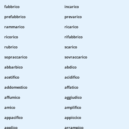
fabbrico
incarico
prefabbrico
prevarico
rammarico
ricarico
ricorico
rifabbrico
rubrico
scarico
sopraccarico
sovraccarico
abbarbico
abdico
acetifico
acidifico
addomestico
affatico
affumico
aggiudico
amico
amplifico
appacifico
appiccico
applico
arrampico