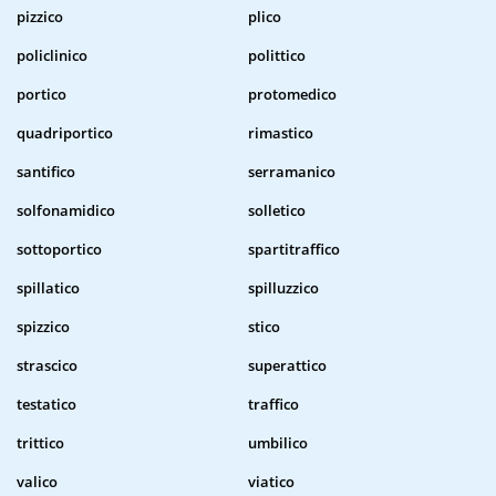
pizzico
plico
policlinico
polittico
portico
protomedico
quadriportico
rimastico
santifico
serramanico
solfonamidico
solletico
sottoportico
spartitraffico
spillatico
spilluzzico
spizzico
stico
strascico
superattico
testatico
traffico
trittico
umbilico
valico
viatico