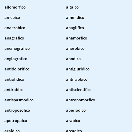
allomorfico
altaico
amebico
ammidico
anaerobico
anaglifico
anagrafico
anamorfico
anemografico
anerobico
angiografico
anodico
antidolorifico
antigiuridico
antiofidico
antirabbico
antirabico
antiscientifico
antispasmodico
antropomorfico
antroposofico
aperiodico
apotropaico
arabico
araldico
arcadico