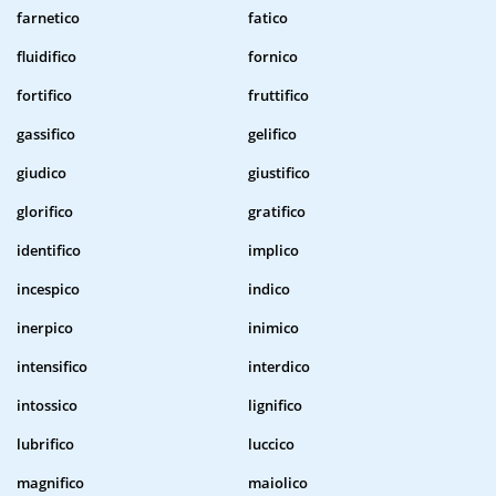
farnetico
fatico
fluidifico
fornico
fortifico
fruttifico
gassifico
gelifico
giudico
giustifico
glorifico
gratifico
identifico
implico
incespico
indico
inerpico
inimico
intensifico
interdico
intossico
lignifico
lubrifico
luccico
magnifico
maiolico