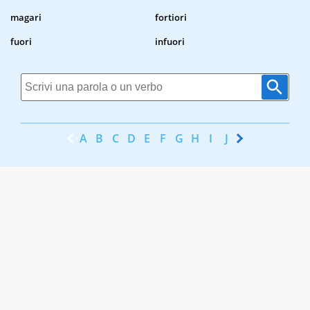
magari
fortiori
fuori
infuori
A
B
C
D
E
F
G
H
I
J
K
L
M
N