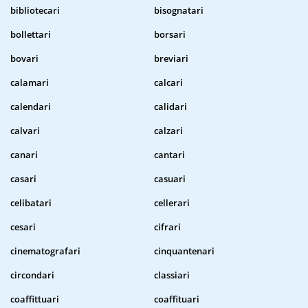
bibliotecari
bisognatari
bollettari
borsari
bovari
breviari
calamari
calcari
calendari
calidari
calvari
calzari
canari
cantari
casari
casuari
celibatari
cellerari
cesari
cifrari
cinematografari
cinquantenari
circondari
classiari
coaffittuari
coaffituari