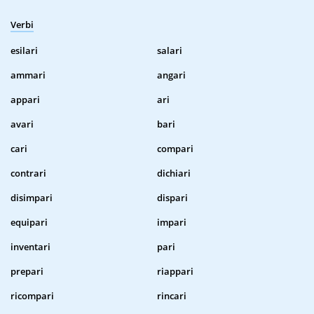
Verbi
esilari
salari
ammari
angari
appari
ari
avari
bari
cari
compari
contrari
dichiari
disimpari
dispari
equipari
impari
inventari
pari
prepari
riappari
ricompari
rincari