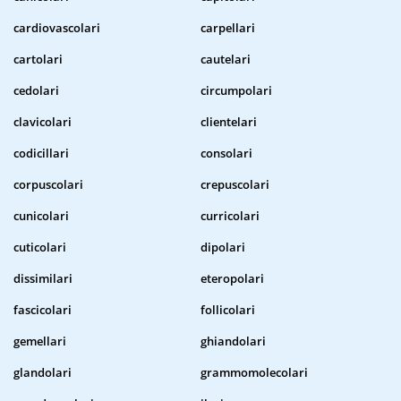
cardiovascolari
carpellari
cartolari
cautelari
cedolari
circumpolari
clavicolari
clientelari
codicillari
consolari
corpuscolari
crepuscolari
cunicolari
curricolari
cuticolari
dipolari
dissimilari
eteropolari
fascicolari
follicolari
gemellari
ghiandolari
glandolari
grammomolecolari