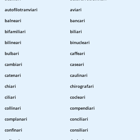
autofilotranviari
aviari
balneari
bancari
bifamiliari
biliari
bilineari
binucleari
bulbari
caffeari
cambiari
caseari
catenari
caulinari
chiari
chirografari
ciliari
cocleari
collinari
compendiari
complanari
conciliari
confinari
consiliari