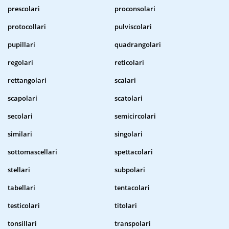
prescolari
proconsolari
protocollari
pulviscolari
pupillari
quadrangolari
regolari
reticolari
rettangolari
scalari
scapolari
scatolari
secolari
semicircolari
similari
singolari
sottomascellari
spettacolari
stellari
subpolari
tabellari
tentacolari
testicolari
titolari
tonsillari
transpolari