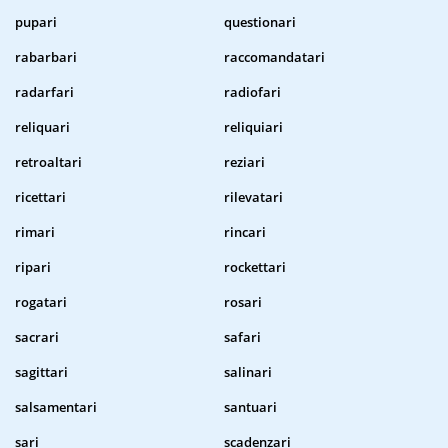
pupari
questionari
rabarbari
raccomandatari
radarfari
radiofari
reliquari
reliquiari
retroaltari
reziari
ricettari
rilevatari
rimari
rincari
ripari
rockettari
rogatari
rosari
sacrari
safari
sagittari
salinari
salsamentari
santuari
sari
scadenzari