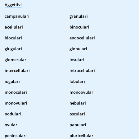
Aggettivi
campanulari
granulari
acellulari
binoculari
bioculari
endocellulari
giugulari
globulari
glomerulari
insulari
intercellulari
intracellulari
iugulari
lobulari
monoculari
monoovulari
monovulari
nebulari
nodulari
osculari
ovulari
papulari
peninsulari
pluricellulari