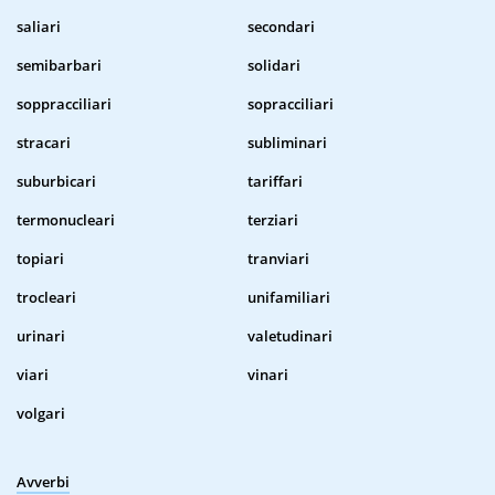
saliari
secondari
semibarbari
solidari
soppracciliari
sopracciliari
stracari
subliminari
suburbicari
tariffari
termonucleari
terziari
topiari
tranviari
trocleari
unifamiliari
urinari
valetudinari
viari
vinari
volgari
Avverbi