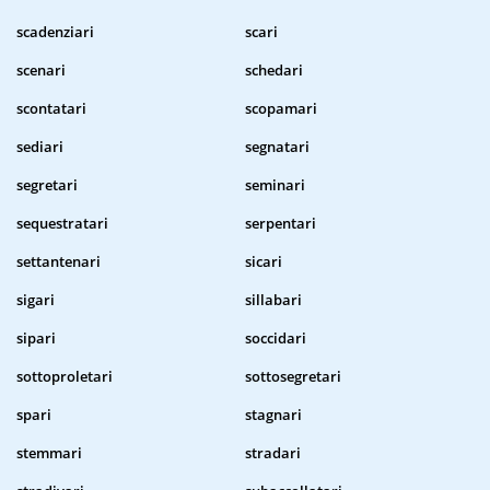
scadenziari
scari
scenari
schedari
scontatari
scopamari
sediari
segnatari
segretari
seminari
sequestratari
serpentari
settantenari
sicari
sigari
sillabari
sipari
soccidari
sottoproletari
sottosegretari
spari
stagnari
stemmari
stradari