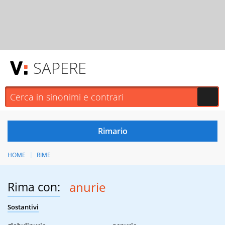
SAPERE
HOME
RIME
Rima con:
anurie
Sostantivi