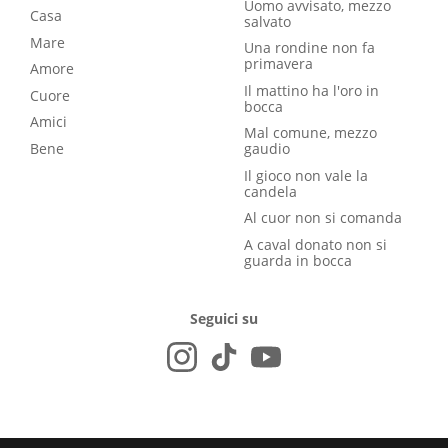
Uomo avvisato, mezzo
Casa
salvato
Mare
Una rondine non fa
primavera
Amore
Il mattino ha l'oro in
Cuore
bocca
Amici
Mal comune, mezzo
Bene
gaudio
Il gioco non vale la
candela
Al cuor non si comanda
A caval donato non si
guarda in bocca
Seguici su