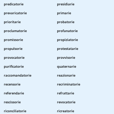
predicatorie
presidiarie
prevaricatorie
primarie
prioritarie
probatorie
proclamatorie
profanatorie
promissorie
propiziatorie
propulsorie
protestatarie
provocatorie
provvisorie
purificatorie
quaternarie
raccomandatorie
reazionarie
recensorie
recriminatorie
referendarie
refrattarie
rescissorie
revocatorie
riconciliatorie
ricreatorie