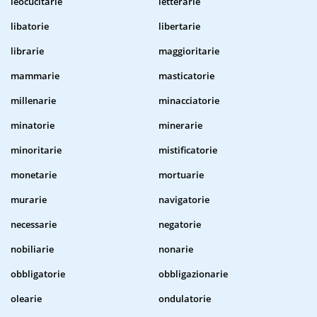
leocucitarie
letterarie
libatorie
libertarie
librarie
maggioritarie
mammarie
masticatorie
millenarie
minacciatorie
minatorie
minerarie
minoritarie
mistificatorie
monetarie
mortuarie
murarie
navigatorie
necessarie
negatorie
nobiliarie
nonarie
obbligatorie
obbligazionarie
olearie
ondulatorie