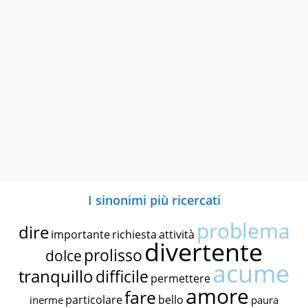
I sinonimi più ricercati
problema
dire
importante
richiesta
attività
divertente
prolisso
dolce
acume
tranquillo
difficile
permettere
amore
fare
particolare
bello
inerme
paura