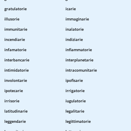
gratulatorie
icarie
illusorie
immaginarie
immunitarie
inalatorie
incendiarie
indiziarie
infamatorie
infiammatorie
interbancarie
interplanetarie
intimidatorie
intracomunitarie
involontarie
ipofisarie
ipotecarie
irrigatorie
irrisorie
iugulatorie
latitudinarie
legalitarie
leggendarie
legittimatorie