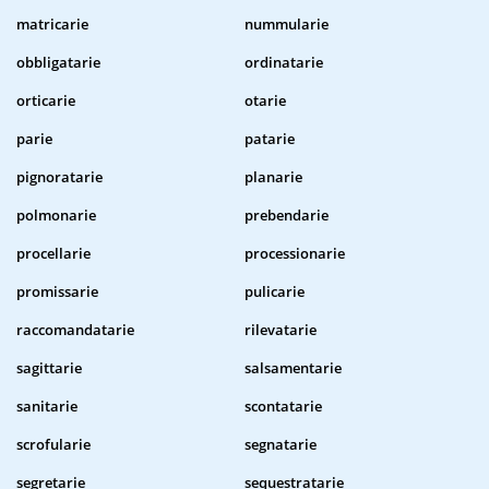
matricarie
nummularie
obbligatarie
ordinatarie
orticarie
otarie
parie
patarie
pignoratarie
planarie
polmonarie
prebendarie
procellarie
processionarie
promissarie
pulicarie
raccomandatarie
rilevatarie
sagittarie
salsamentarie
sanitarie
scontatarie
scrofularie
segnatarie
segretarie
sequestratarie