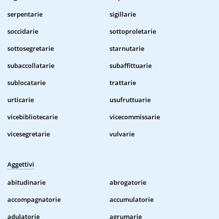
serpentarie
sigillarie
soccidarie
sottoproletarie
sottosegretarie
starnutarie
subaccollatarie
subaffittuarie
sublocatarie
trattarie
urticarie
usufruttuarie
vicebibliotecarie
vicecommissarie
vicesegretarie
vulvarie
Aggettivi
abitudinarie
abrogatorie
accompagnatorie
accumulatorie
adulatorie
agrumarie