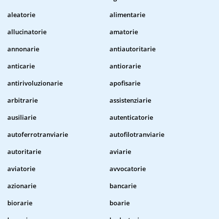
aleatorie
alimentarie
allucinatorie
amatorie
annonarie
antiautoritarie
anticarie
antiorarie
antirivoluzionarie
apofisarie
arbitrarie
assistenziarie
ausiliarie
autenticatorie
autoferrotranviarie
autofilotranviarie
autoritarie
aviarie
aviatorie
avvocatorie
azionarie
bancarie
biorarie
boarie