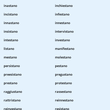
inastano
inchiestano
incistano
infestano
innastano
innestano
insistano
intervistano
intestano
investano
listano
manifestano
mestano
molestano
persistano
pestano
preesistano
pregustano
prestano
protestano
raggiustano
rassestano
rattristano
reinnestano
reinvestano
resistano