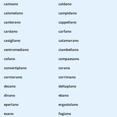
caimano
caldano
calomelano
campidano
canterano
cappellano
cardano
carfano
casigliano
catamarano
centromediano
ciambellano
cofano
compaesano
convertiplano
corano
cormorano
corrimano
decano
deltaplano
divano
ebano
eperlano
ergastolano
esano
fagiano