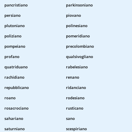
pancristiano
parkinsoniano
persiano
piovano
plutoniano
polinesiano
poliziano
pomeridiano
pompeiano
precolombiano
profano
qualsivogliano
quatriduano
rabelesiano
rachidiano
renano
repubblicano
ridanciano
roano
rodesiano
rosacrociano
rusticano
sahariano
sano
saturniano
scespiriano