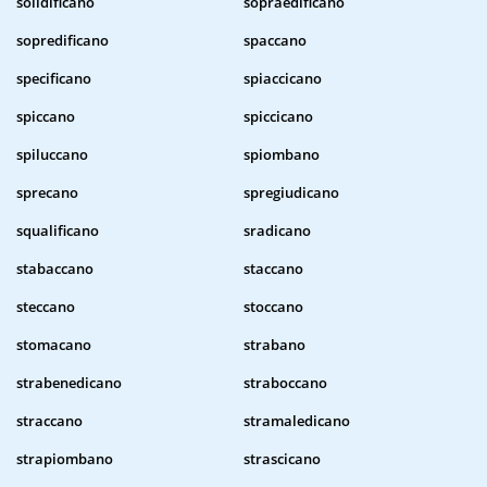
solidificano
sopraedificano
sopredificano
spaccano
specificano
spiaccicano
spiccano
spiccicano
spiluccano
spiombano
sprecano
spregiudicano
squalificano
sradicano
stabaccano
staccano
steccano
stoccano
stomacano
strabano
strabenedicano
straboccano
straccano
stramaledicano
strapiombano
strascicano