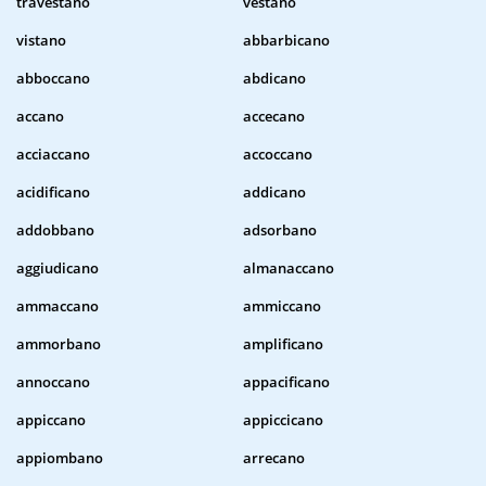
travestano
vestano
vistano
abbarbicano
abboccano
abdicano
accano
accecano
acciaccano
accoccano
acidificano
addicano
addobbano
adsorbano
aggiudicano
almanaccano
ammaccano
ammiccano
ammorbano
amplificano
annoccano
appacificano
appiccano
appiccicano
appiombano
arrecano