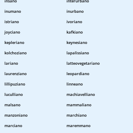
insano
interurbano
inumano
inurbano
istriano
ivoriano
joyciano
kafkiano
kepleriano
keynesiano
kolchoziano
lapalissiano
lariano
latteovegetariano
laurenziano
leopardiano
lillipuziano
linneano
luculliano
machiavelliano
malsano
mammaliano
manzoniano
marchiano
marciano
maremmano