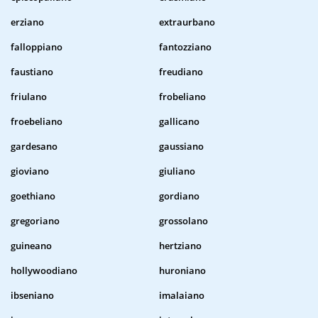
erziano
extraurbano
falloppiano
fantozziano
faustiano
freudiano
friulano
frobeliano
froebeliano
gallicano
gardesano
gaussiano
gioviano
giuliano
goethiano
gordiano
gregoriano
grossolano
guineano
hertziano
hollywoodiano
huroniano
ibseniano
imalaiano