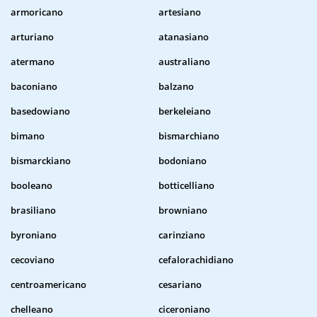
armoricano
artesiano
arturiano
atanasiano
atermano
australiano
baconiano
balzano
basedowiano
berkeleiano
bimano
bismarchiano
bismarckiano
bodoniano
booleano
botticelliano
brasiliano
browniano
byroniano
carinziano
cecoviano
cefalorachidiano
centroamericano
cesariano
chelleano
ciceroniano