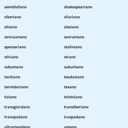
semidiafano
shakespeariano
siberiano
siluriano
silvano
slesiano
sovraumano
sovrumano
spenseriano
staliniano
stiriano
strano
subumano
suburbano
tacitiano
teodosiano
termidoriano
texano
tiziano
tolstoiano
transgiordano
transiberiano
transpadano
traspadano
ultramondano
umano