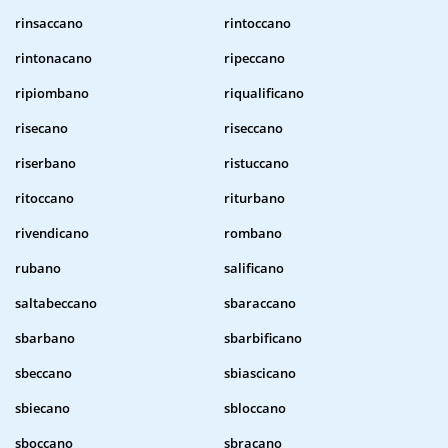
rinsaccano
rintoccano
rintonacano
ripeccano
ripiombano
riqualificano
risecano
riseccano
riserbano
ristuccano
ritoccano
riturbano
rivendicano
rombano
rubano
salificano
saltabeccano
sbaraccano
sbarbano
sbarbificano
sbeccano
sbiascicano
sbiecano
sbloccano
sboccano
sbracano