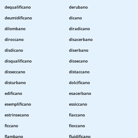
dequalificano
derubano
deumidificano
dicano
dilombano
diradicano
diroccano
disacerbano
disdicano
diserbano
disqualificano
dissecano
disseccano
distaccano
disturbano
dolcificano
edificano
esacerbano
esemplificano
essiccano
estrinsecano
fiaccano
ficcano
fioccano
flambano
fluidificano