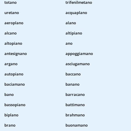
totano
trifenilmetano
uretano
acquaplano
aeroplano
alano
alcano
altipiano
altopiano
ano
antesignano
appoggiamano
argano
asciugamano
autopiano
baccano
baciamano
banano
bano
barracano
bassopiano
battimano
biplano
brahmano
brano
buonamano