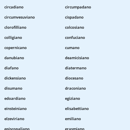
circadiano
circumpadano
circumvesuviano
cispadano
clorofilliano
colcosiano
colligiano
confuciano
copernicano
cumano
danubiano
deamicisiano
diafano
diatermano
dickensiano
diocesano
disumano
draconiano
edoardiano
egiziano
einsteiniano
elisabettiano
elzeviriano
emiliano
episcopaliano
erasmiano