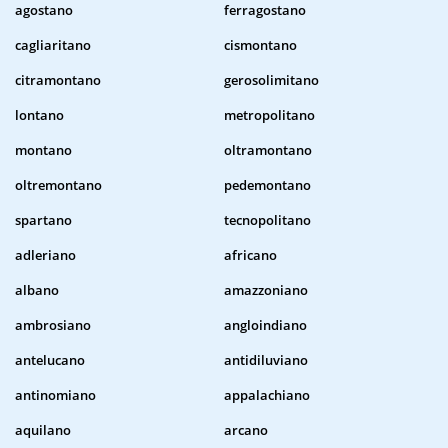
agostano
ferragostano
cagliaritano
cismontano
citramontano
gerosolimitano
lontano
metropolitano
montano
oltramontano
oltremontano
pedemontano
spartano
tecnopolitano
adleriano
africano
albano
amazzoniano
ambrosiano
angloindiano
antelucano
antidiluviano
antinomiano
appalachiano
aquilano
arcano