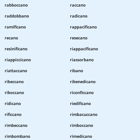
rabboccano
raccano
raddobbano
radicano
ramificano
rappacificano
recano
resecano
resinificano
riappacificano
riappiccicano
riassorbano
riattaccano
ribano
ribeccano
ribenedicano
riboccano
riconficcano
ridicano
riedificano
rificcano
rimbacuccano
rimbeccano
rimboccano
rimbombano
rimedicano