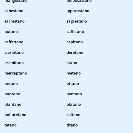
mangostano
bulbocastano
cabestano
ippocastano
sacrestano
sagrestano
butano
caffetano
caffettano
capitano
ciarlatano
deretano
eremitano
etano
mercaptano
metano
ontano
ottano
pantano
pentano
plantano
platano
poliuretano
sultano
tetano
titano