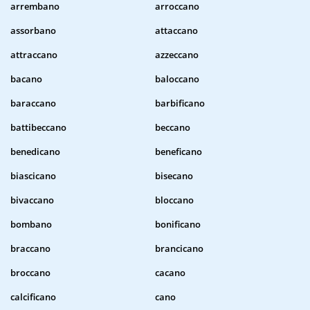
arrembano
arroccano
assorbano
attaccano
attraccano
azzeccano
bacano
baloccano
baraccano
barbificano
battibeccano
beccano
benedicano
beneficano
biascicano
bisecano
bivaccano
bloccano
bombano
bonificano
braccano
brancicano
broccano
cacano
calcificano
cano