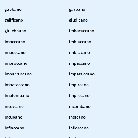
gabbano
garbano
gelificano
giudicano
giulebbano
imbacuccano
imbeccano
imbiaccano
imboccano
imbracano
imbroccano
impaccano
imparruccano
impasticcano
impataccano
impiccano
impiombano
imprecano
incoccano
incombano
incubano
indicano
infiaccano
infioccano