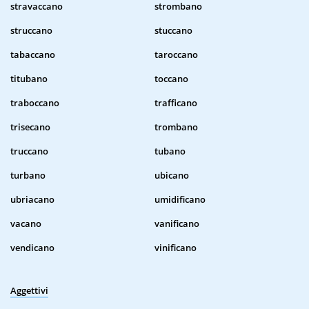
stravaccano
strombano
struccano
stuccano
tabaccano
taroccano
titubano
toccano
traboccano
trafficano
trisecano
trombano
truccano
tubano
turbano
ubicano
ubriacano
umidificano
vacano
vanificano
vendicano
vinificano
Aggettivi