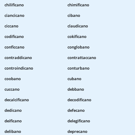
chilificano
chimificano
ciancicano
cibano
ciccano
claudicano
codificano
cokificano
conficcano
conglobano
contraddicano
contrattaccano
controindicano
conturbano
coobano
cubano
cuccano
debbano
decalcificano
decodificano
dedicano
defecano
deificano
delegificano
delibano
deprecano