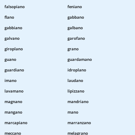
falsopiano
feniano
flano
gabbano
gabbiano
galbano
galvano
garofano
giroplano
grano
guano
guardamano
guardiano
idroplano
imano
laudano
lavamano
lipizzano
magnano
mandriano
mangano
mano
marcapiano
marranzano
meccano
melagrano