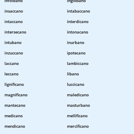
infoibano
inglobano
insaccano
intabaccano
intaccano
interdicano
intersecano
intonacano
intubano
inurbano
inzuccano
ipotecano
laccano
lambiccano
leccano
libano
lignificano
luccicano
magnificano
maledicano
mantecano
masturbano
medicano
mellificano
mendicano
mercificano