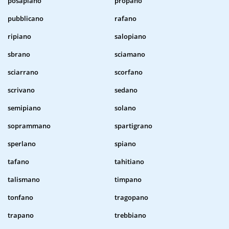
posapiano
propano
pubblicano
rafano
ripiano
salopiano
sbrano
sciamano
sciarrano
scorfano
scrivano
sedano
semipiano
solano
soprammano
spartigrano
sperlano
spiano
tafano
tahitiano
talismano
timpano
tonfano
tragopano
trapano
trebbiano