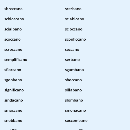
sbreccano
scerbano
schioccano
sciabicano
scialbano
scioccano
scoccano
sconficcano
scroccano
seccano
semplificano
serbano
sfioccano
sgambano
sgobbano
shoccano
significano
sillabano
sindacano
slombano
smaccano
smonacano
snobbano
soccombano