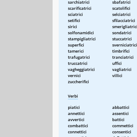
sarchiatrici
sbafatrici
scarificatrici
scatolifici
sciatrici
selciatrici
setifici
sfilacciatrici
sirici
smerigliatric
solfonamidici
sondatrici
stampigliatrici
stuccatrici
superfici
sverniciatrici
tamerici
timbrifici
trafugatrici
tranciatrici
truccatrici
uffici
vagheggiatrici
vagliatrici
vernici
villici
zuccherifici
Verbi
piatici
abbattici
annettici
assentici
avvertici
battici
combattici
commettici
connettici
consentici