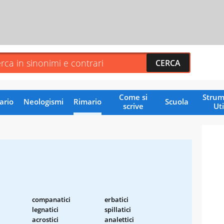
Come si
Strum
ario
Neologismi
Rimario
Scuola
scrive
Uti
companatici
erbatici
legnatici
spillatici
acrostici
analettici