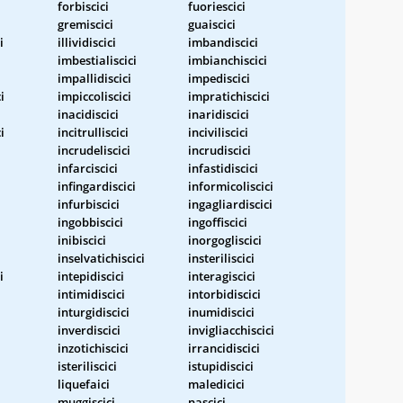
forbiscici
fuoriescici
gremiscici
guaiscici
i
illividiscici
imbandiscici
imbestialiscici
imbianchiscici
i
impallidiscici
impediscici
i
impiccoliscici
impratichiscici
inacidiscici
inaridiscici
i
incitrulliscici
inciviliscici
incrudeliscici
incrudiscici
infarciscici
infastidiscici
infingardiscici
informicoliscici
infurbiscici
ingagliardiscici
ingobbiscici
ingoffiscici
inibiscici
inorgogliscici
inselvatichiscici
insteriliscici
i
intepidiscici
interagiscici
intimidiscici
intorbidiscici
inturgidiscici
inumidiscici
inverdiscici
invigliacchiscici
inzotichiscici
irrancidiscici
isteriliscici
istupidiscici
liquefaici
maledicici
muggiscici
nascici