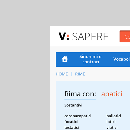
SAPERE
Sinonimi e
Vocabol
contrari
HOME
RIME
Rima con:
apatici
Sostantivi
coronaropatici
baliatici
focatici
latici
testatici
viatici