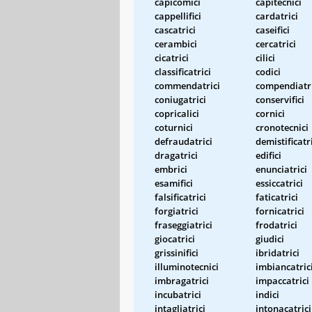
capicomici
capitecnici
cappellifici
cardatrici
cascatrici
caseifici
cerambici
cercatrici
cicatrici
cilici
classificatrici
codici
commendatrici
compendiatri
coniugatrici
conservifici
copricalici
cornici
coturnici
cronotecnici
defraudatrici
demistificatr
dragatrici
edifici
embrici
enunciatrici
esamifici
essiccatrici
falsificatrici
faticatrici
forgiatrici
fornicatrici
fraseggiatrici
frodatrici
giocatrici
giudici
grissinifici
ibridatrici
illuminotecnici
imbiancatric
imbragatrici
impaccatrici
incubatrici
indici
intagliatrici
intonacatrici