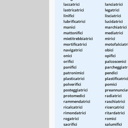
laccatrici
lanciatrici
lastricatrici
legatrici
linifici
lisciatrici
lubrificatrici
lucidatrici
manici
marchiatrici
mattonifici
mediatrici
mietitrebbiatrici
mirici
mortificatrici
motofalciatri
navigatrici
obici
onici
opifici
orifici
palcoscenici
panifici
parcheggiatr
patronimici
pendici
plasticatrici
plastificatric
polverifici
pomici
posteggiatrici
preannunciat
protomedici
radiatrici
rammendatrici
raschiatrici
ricalcatrici
ricercatrici
rimondatrici
ritardatrici
rogatrici
romici
sacrifici
salumifici