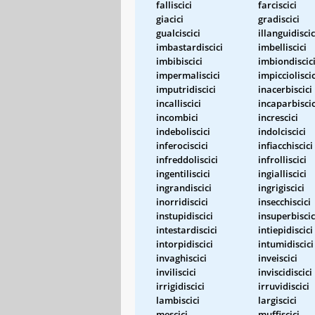
falliscici
farciscici
giacici
gradiscici
gualciscici
illanguidiscic
imbastardiscici
imbelliscici
imbibiscici
imbiondiscic
impermaliscici
impiccioliscic
imputridiscici
inacerbiscici
incalliscici
incaparbiscic
incombici
increscici
indeboliscici
indolciscici
inferociscici
infiacchiscici
infreddoliscici
infrolliscici
ingentiliscici
ingialliscici
ingrandiscici
ingrigiscici
inorridiscici
insecchiscici
instupidiscici
insuperbiscic
intestardiscici
intiepidiscici
intorpidiscici
intumidiscici
invaghiscici
inveiscici
inviliscici
inviscidiscici
irrigidiscici
irruvidiscici
lambiscici
largiscici
mescici
muffiscici