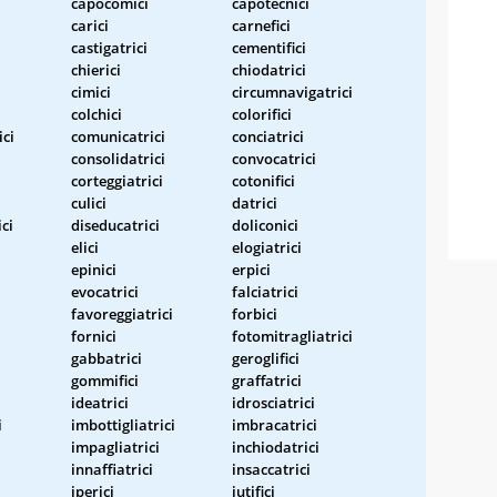
capocomici
capotecnici
carici
carnefici
castigatrici
cementifici
chierici
chiodatrici
cimici
circumnavigatrici
colchici
colorifici
ci
comunicatrici
conciatrici
consolidatrici
convocatrici
corteggiatrici
cotonifici
culici
datrici
ici
diseducatrici
doliconici
elici
elogiatrici
epinici
erpici
evocatrici
falciatrici
favoreggiatrici
forbici
fornici
fotomitragliatrici
gabbatrici
geroglifici
gommifici
graffatrici
ideatrici
idrosciatrici
i
imbottigliatrici
imbracatrici
impagliatrici
inchiodatrici
innaffiatrici
insaccatrici
iperici
iutifici