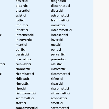
desistici
diagnostici
dipartici
disconnettici
dissentici
divertici
esistici
estromettici
fottici
frammettici
imbutici
immettici
inflettici
inframmettici
ci
intormentici
intrasentici
introvertici
invertici
mentici
mettici
partici
pentici
persistici
pervertici
premettici
presentici
tici
reinvestici
resistici
riannettici
riavvertici
ci
ricombattici
ricommettici
ridiscutici
riflettici
rinvestici
ripartici
ripetici
ripromettici
risottomettici
ritrasmettici
scommettici
sconnettici
sfottici
smettici
soprammettici
sottomettici