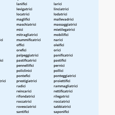
lanifici
larici
levigatrici
linciatrici
locatrici
lodatrici
maglifici
mallevadrici
maschiatrici
massaggiatrici
mici
mietilegatrici
mitragliatrici
mobilifici
ci
mummificatrici
narici
offici
oleifici
orefici
orici
palpeggiatrici
panificatrici
ici
pastificatrici
pastifici
pennellifici
pernici
i
policlinici
pollici
pontefici
ponteggiatrici
rici
prestigiatrici
proiettifici
radici
rammagliatrici
reincarici
rettificatrici
rifondatrici
rilegatrici
roccatrici
rocciatrici
rovesciatrici
sabbiatrici
santifici
saponifici