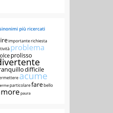
 sinonimi più ricercati
ire
importante
richiesta
problema
tività
prolisso
olce
divertente
ranquillo
difficile
acume
ermettere
fare
particolare
bello
nerme
amore
paura