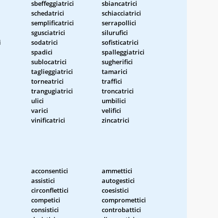
sbeffeggiatrici
sbiancatrici
schedatrici
schiacciatrici
semplificatrici
serrapollici
sgusciatrici
silurufici
i
sodatrici
sofisticatrici
spadici
spalleggiatrici
sublocatrici
sugherifici
taglieggiatrici
tamarici
torneatrici
traffici
trangugiatrici
troncatrici
ulici
umbilici
varici
velifici
vinificatrici
zincatrici
acconsentici
ammettici
assistici
autogestici
circonflettici
coesistici
competici
compromettici
consistici
controbattici