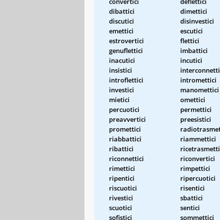
convertici
deflettici
dibattici
dimettici
discutici
disinvestici
emettici
escutici
estrovertici
flettici
genuflettici
imbattici
inacutici
incutici
insistici
interconnetti
introflettici
intromettici
investici
manomettici
mietici
omettici
percuotici
permettici
preavvertici
preesistici
promettici
radiotrasmet
riabbattici
riammettici
ribattici
ricetrasmetti
riconnettici
riconvertici
rimettici
rimpettici
ripentici
ripercuotici
riscuotici
risentici
rivestici
sbattici
scuotici
sentici
sofistici
sommettici