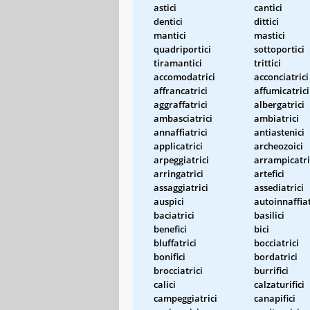
astici
cantici
dentici
dittici
mantici
mastici
quadriportici
sottoportici
tiramantici
trittici
accomodatrici
acconciatrici
affrancatrici
affumicatrici
aggraffatrici
albergatrici
ambasciatrici
ambiatrici
annaffiatrici
antiastenici
applicatrici
archeozoici
arpeggiatrici
arrampicatri
arringatrici
artefici
assaggiatrici
assediatrici
auspici
autoinnaffiat
baciatrici
basilici
benefici
bici
bluffatrici
bocciatrici
bonifici
bordatrici
brocciatrici
burrifici
calici
calzaturifici
campeggiatrici
canapifici