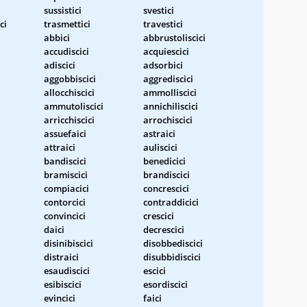
sussistici
svestici
ci
trasmettici
travestici
abbici
abbrustoliscici
accudiscici
acquiescici
adiscici
adsorbici
aggobbiscici
aggrediscici
allocchiscici
ammolliscici
ammutoliscici
annichiliscici
arricchiscici
arrochiscici
assuefaici
astraici
attraici
auliscici
bandiscici
benedicici
bramiscici
brandiscici
compiacici
concrescici
contorcici
contraddicici
convincici
crescici
daici
decrescici
disinibiscici
disobbediscici
distraici
disubbidiscici
esaudiscici
escici
esibiscici
esordiscici
evincici
faici