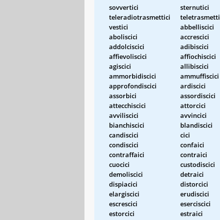
sovvertici
sternutici
teleradiotrasmettici
teletrasmetti
vestici
abbelliscici
aboliscici
accrescici
addolciscici
adibiscici
affievoliscici
affiochiscici
agiscici
allibiscici
ammorbidiscici
ammuffiscici
approfondiscici
ardiscici
assorbici
assordiscici
attecchiscici
attorcici
avviliscici
avvincici
bianchiscici
blandiscici
candiscici
cici
condiscici
confaici
contraffaici
contraici
cuocici
custodiscici
demoliscici
detraici
dispiacici
distorcici
elargiscici
erudiscici
escrescici
eserciscici
estorcici
estraici