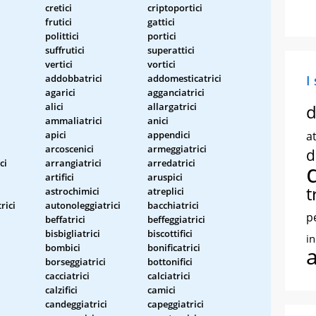
cretici
criptoportici
frutici
gattici
polittici
portici
suffrutici
superattici
vertici
vortici
addobbatrici
addomesticatrici
I
agarici
agganciatrici
alici
allargatrici
d
ammaliatrici
anici
apici
appendici
at
arcoscenici
armeggiatrici
d
ci
arrangiatrici
arredatrici
artifici
aruspici
t
astrochimici
atreplici
rici
autonoleggiatrici
bacchiatrici
p
beffatrici
beffeggiatrici
bisbigliatrici
biscottifici
i
bombici
bonificatrici
borseggiatrici
bottonifici
cacciatrici
calciatrici
calzifici
camici
candeggiatrici
capeggiatrici