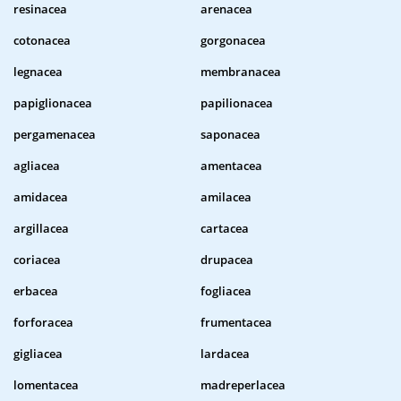
resinacea
arenacea
cotonacea
gorgonacea
legnacea
membranacea
papiglionacea
papilionacea
pergamenacea
saponacea
agliacea
amentacea
amidacea
amilacea
argillacea
cartacea
coriacea
drupacea
erbacea
fogliacea
forforacea
frumentacea
gigliacea
lardacea
lomentacea
madreperlacea