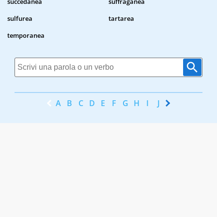
succedanea
suffraganea
sulfurea
tartarea
temporanea
A
B
C
D
E
F
G
H
I
J
K
L
M
N