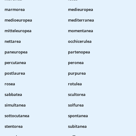
marmorea
medieuropea
medioeuropea
mediterranea
mitteleuropea
momentanea
nettarea
occhicerulea
paneuropea
partenopea
percutanea
peronea
postlaurea
purpurea
rosea
rotulea
sabbatea
scultorea
simultanea
solfurea
sottocutanea
spontanea
stentorea
subitanea