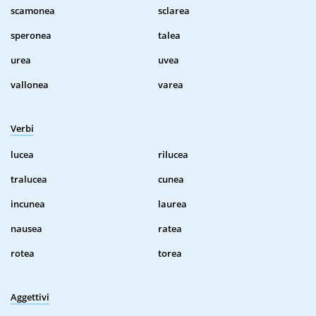
scamonea
sclarea
speronea
talea
urea
uvea
vallonea
varea
Verbi
lucea
rilucea
tralucea
cunea
incunea
laurea
nausea
ratea
rotea
torea
Aggettivi