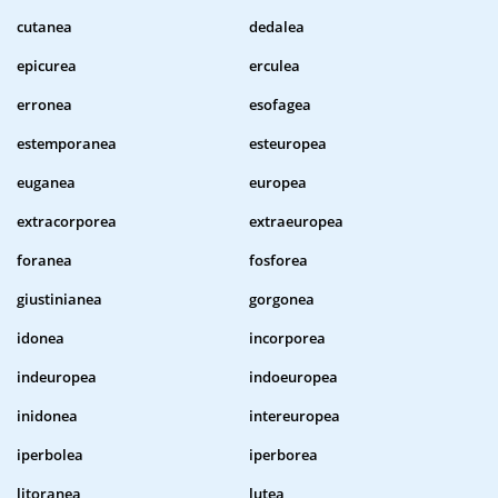
cutanea
dedalea
epicurea
erculea
erronea
esofagea
estemporanea
esteuropea
euganea
europea
extracorporea
extraeuropea
foranea
fosforea
giustinianea
gorgonea
idonea
incorporea
indeuropea
indoeuropea
inidonea
intereuropea
iperbolea
iperborea
litoranea
lutea