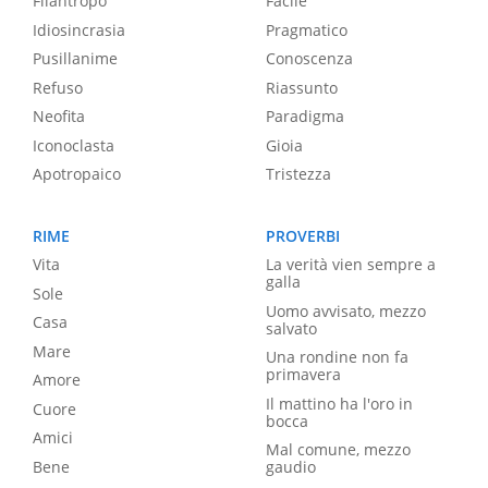
Filantropo
Facile
Idiosincrasia
Pragmatico
Pusillanime
Conoscenza
Refuso
Riassunto
Neofita
Paradigma
Iconoclasta
Gioia
Apotropaico
Tristezza
RIME
PROVERBI
Vita
La verità vien sempre a
galla
Sole
Uomo avvisato, mezzo
Casa
salvato
Mare
Una rondine non fa
primavera
Amore
Il mattino ha l'oro in
Cuore
bocca
Amici
Mal comune, mezzo
Bene
gaudio