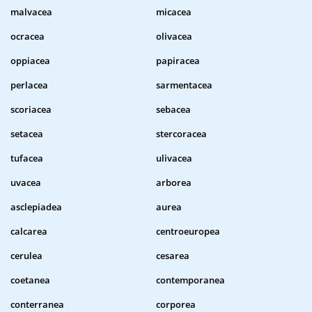
malvacea
micacea
ocracea
olivacea
oppiacea
papiracea
perlacea
sarmentacea
scoriacea
sebacea
setacea
stercoracea
tufacea
ulivacea
uvacea
arborea
asclepiadea
aurea
calcarea
centroeuropea
cerulea
cesarea
coetanea
contemporanea
conterranea
corporea