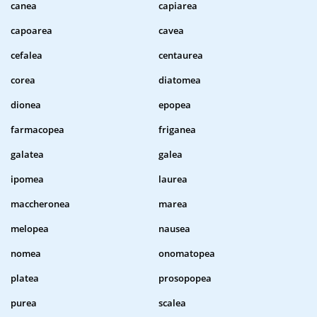
canea
capiarea
capoarea
cavea
cefalea
centaurea
corea
diatomea
dionea
epopea
farmacopea
friganea
galatea
galea
ipomea
laurea
maccheronea
marea
melopea
nausea
nomea
onomatopea
platea
prosopopea
purea
scalea