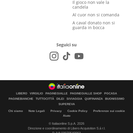
Il gioco non vale la
candela
Al cuor non si comanda
A caval donato non si
guarda in bocca
Seguici su
LIBERO
VIRGILIO
PAGINEGIALLE
PAGINEGIALLE SHOP
PGCASA
PAGINEBIANCHE
TUTTOCITTÀ
DILEI
SIVIAGGIA
QUIFINANZA
BUONISSIMO
SUPEREVA
Chi siamo
Note Legali
Privacy
Cookie Policy
Preferenze sui cookie
Aiuto
© Italiaonline S.p.A. 2026
Direzione e coordinamento di Libero Acquisition S.á r.l.