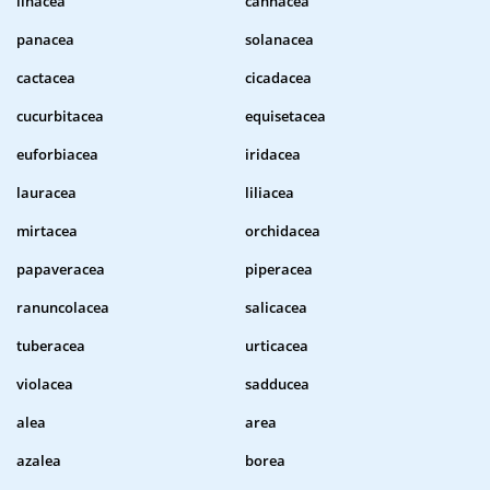
linacea
cannacea
panacea
solanacea
cactacea
cicadacea
cucurbitacea
equisetacea
euforbiacea
iridacea
lauracea
liliacea
mirtacea
orchidacea
papaveracea
piperacea
ranuncolacea
salicacea
tuberacea
urticacea
violacea
sadducea
alea
area
azalea
borea