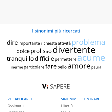
I sinonimi più ricercati
problema
dire
importante
richiesta
attività
divertente
prolisso
dolce
acume
tranquillo
difficile
permettere
amore
fare
particolare
bello
inerme
paura
SAPERE
VOCABOLARIO
SINONIMI E CONTRARI
Ossimoro
Libertà