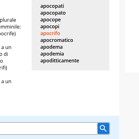
apocopati
apocopato
apocope
 plurale
apocopi
femminile:
apocrifo
ocrife)
apocromatico
apodema
 a un
apodemia
o di
apoditticamente
vo
ifi)
 a un