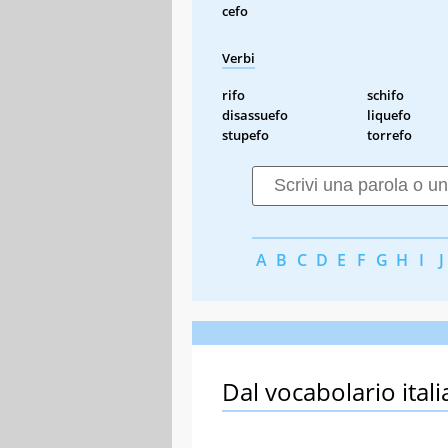
cefo
Verbi
rifo
schifo
disassuefo
liquefo
stupefo
torrefo
A
B
C
D
E
F
G
H
I
J
Dal vocabolario itali