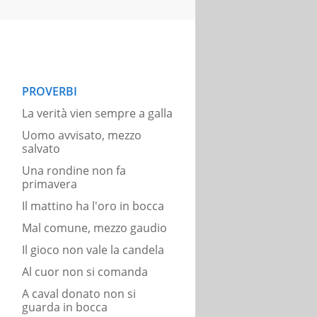
PROVERBI
La verità vien sempre a galla
Uomo avvisato, mezzo
salvato
Una rondine non fa
primavera
Il mattino ha l'oro in bocca
Mal comune, mezzo gaudio
Il gioco non vale la candela
Al cuor non si comanda
A caval donato non si
guarda in bocca