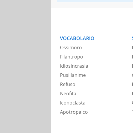
VOCABOLARIO
Ossimoro
Filantropo
Idiosincrasia
Pusillanime
Refuso
Neofita
Iconoclasta
Apotropaico