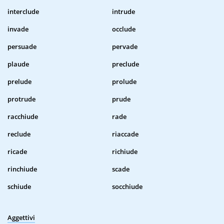
interclude
intrude
invade
occlude
persuade
pervade
plaude
preclude
prelude
prolude
protrude
prude
racchiude
rade
reclude
riaccade
ricade
richiude
rinchiude
scade
schiude
socchiude
Aggettivi