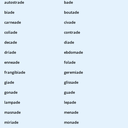
autostrade
bade
biade
boutade
carneade
civade
coliade
contrade
decade
diade
driade
ebdomade
enneade
folade
frangibiade
geremiade
giade
glissade
gonade
guade
lampade
lepade
masnade
menade
miriade
monade