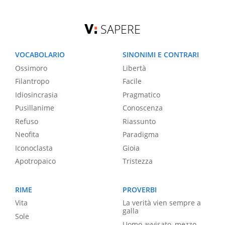
SAPERE
VOCABOLARIO
SINONIMI E CONTRARI
Ossimoro
Libertà
Filantropo
Facile
Idiosincrasia
Pragmatico
Pusillanime
Conoscenza
Refuso
Riassunto
Neofita
Paradigma
Iconoclasta
Gioia
Apotropaico
Tristezza
RIME
PROVERBI
Vita
La verità vien sempre a
galla
Sole
Uomo avvisato, mezzo