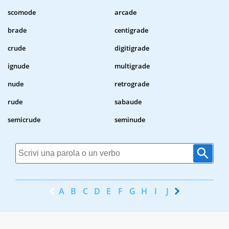
scomode
arcade
brade
centigrade
crude
digitigrade
ignude
multigrade
nude
retrograde
rude
sabaude
semicrude
seminude
A
B
C
D
E
F
G
H
I
J
K
L
M
N