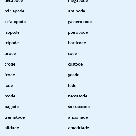
decapode
megapode
miriapode
antipode
cefalopode
gasteropode
isopode
pteropode
tripode
batticode
brode
code
crode
custode
frode
geode
iode
lode
mode
nematode
pagode
sopraccode
trematode
aficionade
alidade
amadriade