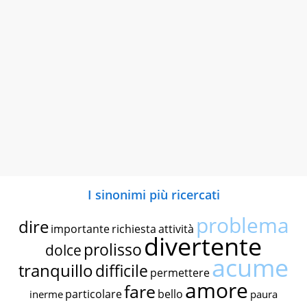
I sinonimi più ricercati
problema
dire
importante
richiesta
attività
divertente
prolisso
dolce
acume
tranquillo
difficile
permettere
amore
fare
particolare
bello
inerme
paura