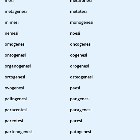
mesi
metafonesi
metagenesi
metatesi
mimesi
monogenesi
nemesi
noesi
omogenesi
oncogenesi
ontogenesi
oogenesi
organogenesi
orogenesi
ortogenesi
osteogenesi
ovogenesi
paesi
palingenesi
pangenesi
paracentesi
paragenesi
parentesi
paresi
partenogenesi
patogenesi