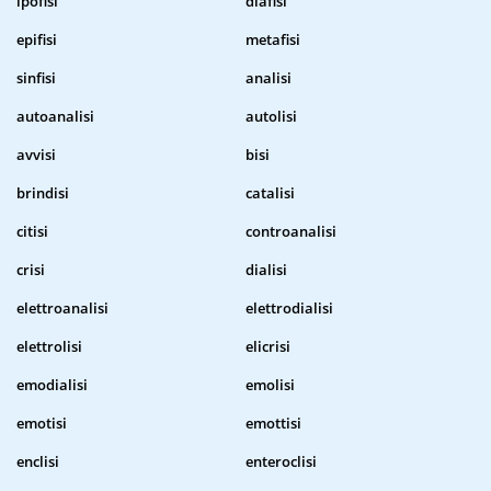
ipofisi
diafisi
epifisi
metafisi
sinfisi
analisi
autoanalisi
autolisi
avvisi
bisi
brindisi
catalisi
citisi
controanalisi
crisi
dialisi
elettroanalisi
elettrodialisi
elettrolisi
elicrisi
emodialisi
emolisi
emotisi
emottisi
enclisi
enteroclisi