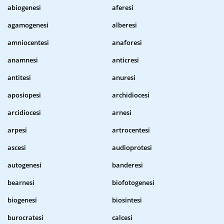
abiogenesi
aferesi
agamogenesi
alberesi
amniocentesi
anaforesi
anamnesi
anticresi
antitesi
anuresi
aposiopesi
archidiocesi
arcidiocesi
arnesi
arpesi
artrocentesi
ascesi
audioprotesi
autogenesi
banderesi
bearnesi
biofotogenesi
biogenesi
biosintesi
burocratesi
calcesi