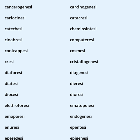
cancerogenesi
carcinogenesi
cariocinesi
catacresi
catechesi
chemiosintesi
cinabresi
computeresi
contrappesi
cosmesi
cresi
cristallogenesi
diaforesi
diagenesi
diatesi
dieresi
diocesi
diuresi
elettroforesi
ematopoiesi
emopoiesi
endogenesi
enuresi
epentesi
epesegesi
epigenesi