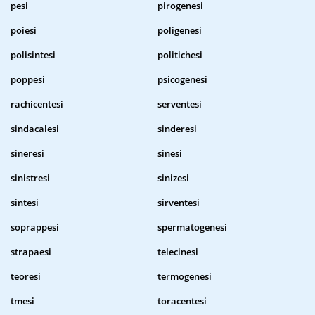
pesi
pirogenesi
poiesi
poligenesi
polisintesi
politichesi
poppesi
psicogenesi
rachicentesi
serventesi
sindacalesi
sinderesi
sineresi
sinesi
sinistresi
sinizesi
sintesi
sirventesi
soprappesi
spermatogenesi
strapaesi
telecinesi
teoresi
termogenesi
tmesi
toracentesi