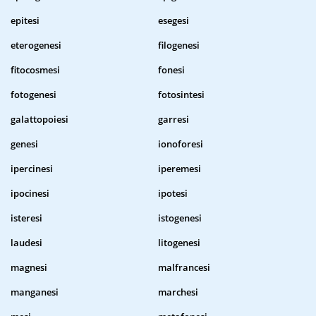
epitesi
esegesi
eterogenesi
filogenesi
fitocosmesi
fonesi
fotogenesi
fotosintesi
galattopoiesi
garresi
genesi
ionoforesi
ipercinesi
iperemesi
ipocinesi
ipotesi
isteresi
istogenesi
laudesi
litogenesi
magnesi
malfrancesi
manganesi
marchesi