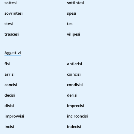
sottesi
sottintesi
sovrintesi
spesi
stesi
tesi
trascesi
vilipesi
Aggettivi
fisi
anticrisi
arrisi
coincisi
concisi
condivisi
decisi
derisi
divisi
imprecisi
improvvisi
incirconcisi
incisi
indecisi