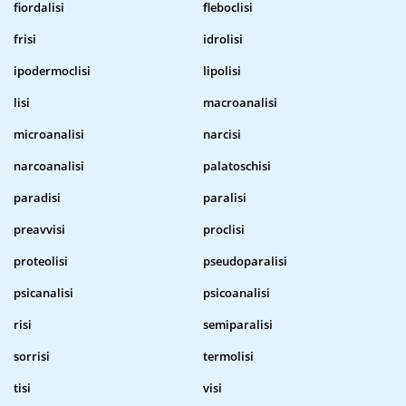
fiordalisi
fleboclisi
frisi
idrolisi
ipodermoclisi
lipolisi
lisi
macroanalisi
microanalisi
narcisi
narcoanalisi
palatoschisi
paradisi
paralisi
preavvisi
proclisi
proteolisi
pseudoparalisi
psicanalisi
psicoanalisi
risi
semiparalisi
sorrisi
termolisi
tisi
visi