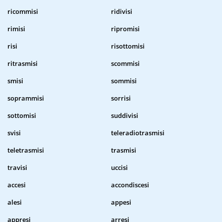
ricommisi
ridivisi
rimisi
ripromisi
risi
risottomisi
ritrasmisi
scommisi
smisi
sommisi
soprammisi
sorrisi
sottomisi
suddivisi
svisi
teleradiotrasmisi
teletrasmisi
trasmisi
travisi
uccisi
accesi
accondiscesi
alesi
appesi
appresi
arresi