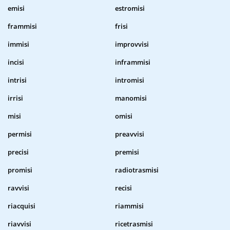
emisi
estromisi
frammisi
frisi
immisi
improvvisi
incisi
inframmisi
intrisi
intromisi
irrisi
manomisi
misi
omisi
permisi
preavvisi
precisi
premisi
promisi
radiotrasmisi
ravvisi
recisi
riacquisi
riammisi
riavvisi
ricetrasmisi