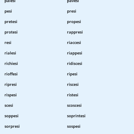
palesi
pavesi
pesi
presi
pretesi
propesi
protesi
rappresi
resi
riaccesi
rialesi
riappesi
richiesi
ridiscesi
rioffesi
ripesi
ripresi
riscesi
rispesi
ristesi
scesi
scoscesi
soppesi
soprintesi
sorpresi
sospesi