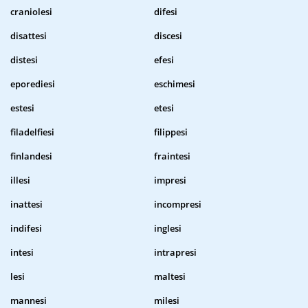
craniolesi
difesi
disattesi
discesi
distesi
efesi
eporediesi
eschimesi
estesi
etesi
filadelfiesi
filippesi
finlandesi
fraintesi
illesi
impresi
inattesi
incompresi
indifesi
inglesi
intesi
intrapresi
lesi
maltesi
mannesi
milesi