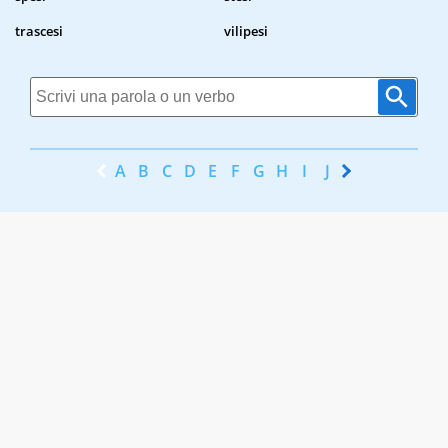
trascesi
vilipesi
A
B
C
D
E
F
G
H
I
J
K
L
M
N