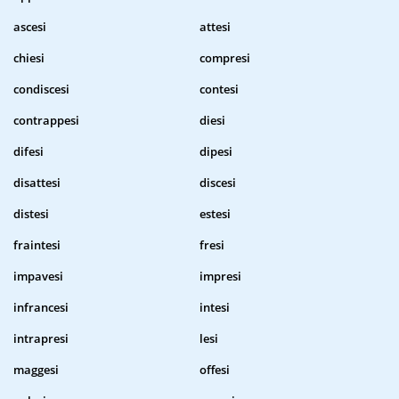
ascesi
attesi
chiesi
compresi
condiscesi
contesi
contrappesi
diesi
difesi
dipesi
disattesi
discesi
distesi
estesi
fraintesi
fresi
impavesi
impresi
infrancesi
intesi
intrapresi
lesi
maggesi
offesi