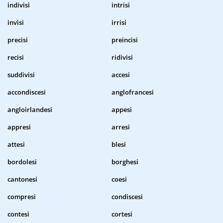
indivisi
intrisi
invisi
irrisi
precisi
preincisi
recisi
ridivisi
suddivisi
accesi
accondiscesi
anglofrancesi
angloirlandesi
appesi
appresi
arresi
attesi
blesi
bordolesi
borghesi
cantonesi
coesi
compresi
condiscesi
contesi
cortesi