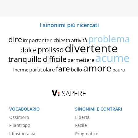
I sinonimi più ricercati
problema
dire
importante
richiesta
attività
divertente
prolisso
dolce
acume
tranquillo
difficile
permettere
amore
fare
particolare
bello
inerme
paura
SAPERE
VOCABOLARIO
SINONIMI E CONTRARI
Ossimoro
Libertà
Filantropo
Facile
Idiosincrasia
Pragmatico