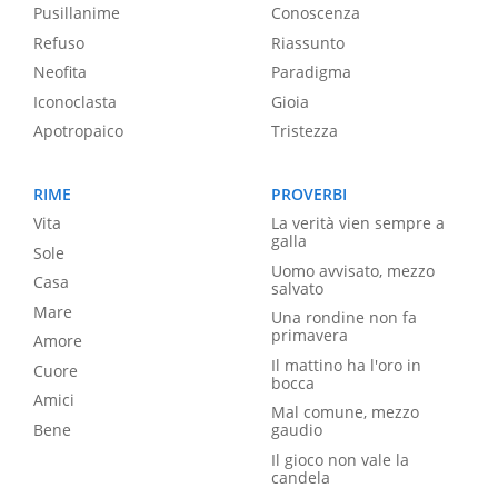
Pusillanime
Conoscenza
Refuso
Riassunto
Neofita
Paradigma
Iconoclasta
Gioia
Apotropaico
Tristezza
RIME
PROVERBI
Vita
La verità vien sempre a
galla
Sole
Uomo avvisato, mezzo
Casa
salvato
Mare
Una rondine non fa
primavera
Amore
Il mattino ha l'oro in
Cuore
bocca
Amici
Mal comune, mezzo
Bene
gaudio
Il gioco non vale la
candela