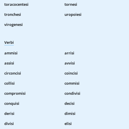
toracocentesi
tornesi
tronchesi
uropoiesi
virogenesi
Verbi
ammisi
arrisi
assisi
avvisi
circoncisi
coincisi
collisi
commisi
compromisi
condivisi
conquisi
decisi
derisi
dimisi
divisi
elisi