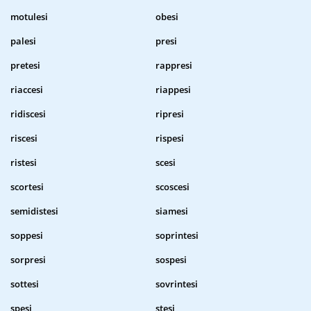
motulesi
obesi
palesi
presi
pretesi
rappresi
riaccesi
riappesi
ridiscesi
ripresi
riscesi
rispesi
ristesi
scesi
scortesi
scoscesi
semidistesi
siamesi
soppesi
soprintesi
sorpresi
sospesi
sottesi
sovrintesi
spesi
stesi