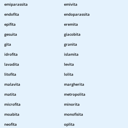
emiparassita
emivita
endofita
endoparassita
epifita
eremita
gesuita
giacobita
gita
granita
idrofita
islamita
lavadita
levita
litofita
lolita
malavita
margherita
matita
metropolita
microfita
minorita
moabita
monofisita
neofita
oplita