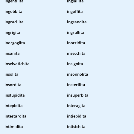
ingentilita
ingiallita
ingobbita
ingoffita
ingracilita
ingrandita
ingrigita
ingrullita
inorgoglita
inorridita
insanita
insecchita
inselvatichita
insignita
insolita
insonnolita
insordita
insterilita
instupidita
insuperbita
intepidita
interagita
intestardita
intiepidita
intimidita
intisichita