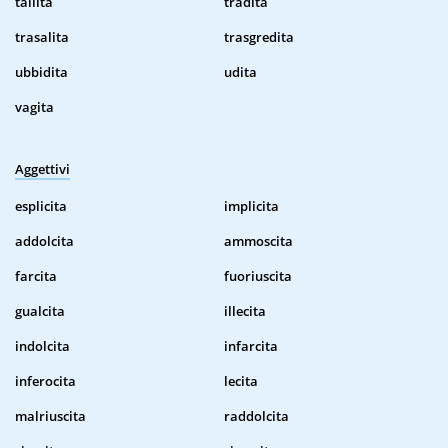
tallita
tradita
trasalita
trasgredita
ubbidita
udita
vagita
Aggettivi
esplicita
implicita
addolcita
ammoscita
farcita
fuoriuscita
gualcita
illecita
indolcita
infarcita
inferocita
lecita
malriuscita
raddolcita