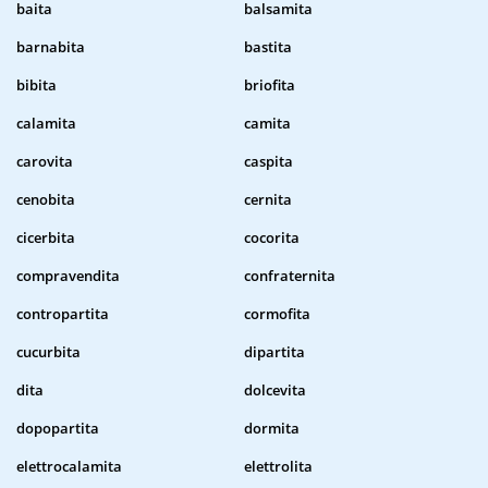
baita
balsamita
barnabita
bastita
bibita
briofita
calamita
camita
carovita
caspita
cenobita
cernita
cicerbita
cocorita
compravendita
confraternita
contropartita
cormofita
cucurbita
dipartita
dita
dolcevita
dopopartita
dormita
elettrocalamita
elettrolita