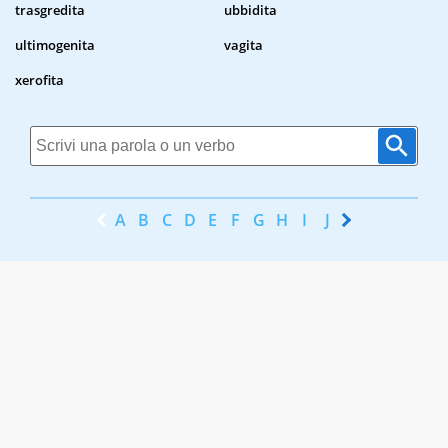
trasgredita
ubbidita
ultimogenita
vagita
xerofita
A
B
C
D
E
F
G
H
I
J
K
L
M
N