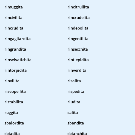
rimuggita
rincitrullita
rincivilita
rincrudelita
rincrudita
rindebolita
ringagliardita
ringentilita
ringrandita
rinsecchita
rinselvatichita
rintiepidita
rintorpidita
rinverdita
rinvilita
risalita
riseppellita
rispedita
ristabilita
riudita
ruggita
salita
sbalordita
sbandita
sbiadita
sbianchita