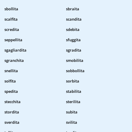
sbollita
sbraita
scalfita
scandita
scredita
sdebita
seppellita
sfuggita
sgagliardita
sgradita
sgranchita
smobilita
snellita
sobbollita
solfita
sorbita
spedita
stabilita
stecchita
sterilita
stordita
subita
sverdita
svilita