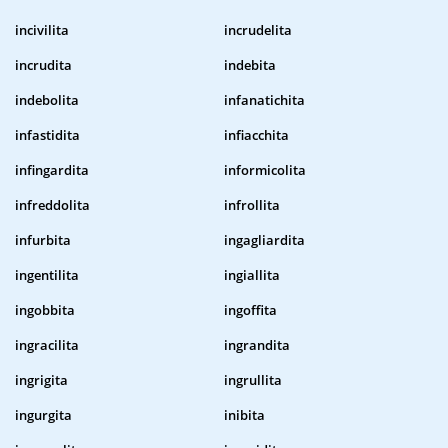
incivilita
incrudelita
incrudita
indebita
indebolita
infanatichita
infastidita
infiacchita
infingardita
informicolita
infreddolita
infrollita
infurbita
ingagliardita
ingentilita
ingiallita
ingobbita
ingoffita
ingracilita
ingrandita
ingrigita
ingrullita
ingurgita
inibita