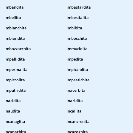
imbandita
imbastardita
imbellita
imbestialita
imbianchita
imbibita
imbiondita
imboschita
imbozzacchita
immucidita
impallidita
impedita
impermalita
impicciolita
impiccolita
impratichita
imputridita
inacerbita
inacidita
inaridita
inaudita
incallita
incanaglita
incancrenita
incaparbita
incarognita