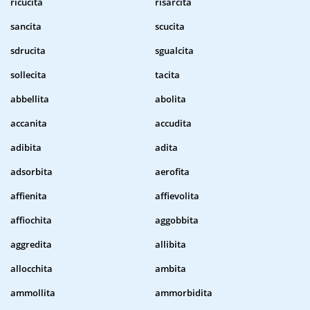
ricucita
risarcita
sancita
scucita
sdrucita
sgualcita
sollecita
tacita
abbellita
abolita
accanita
accudita
adibita
adita
adsorbita
aerofita
affienita
affievolita
affiochita
aggobbita
aggredita
allibita
allocchita
ambita
ammollita
ammorbidita