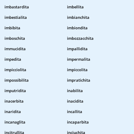
imbastardita
imbellita
imbestialita
imbianchita
imbibita
imbiondita
imboschita
imbozzacchita
immucidita
impallidita
impedita
impermalita
impicciolita
impiccolita
impossibilita
impratichita
imputridita
inabilita
inacerbita
inacidita
inaridita
incallita
incanaglita
incaparbita
incitrullita
inciuchita