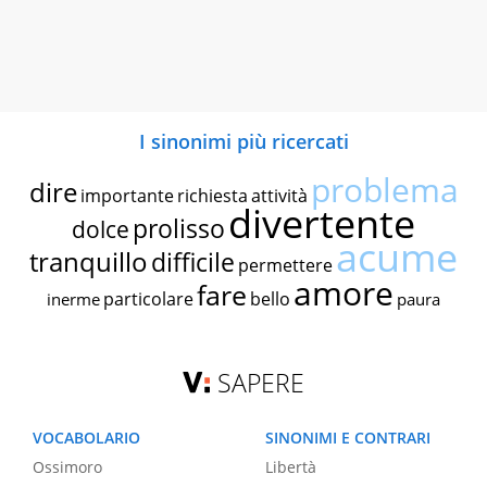
I sinonimi più ricercati
problema
dire
importante
richiesta
attività
divertente
prolisso
dolce
acume
tranquillo
difficile
permettere
amore
fare
particolare
bello
inerme
paura
SAPERE
VOCABOLARIO
SINONIMI E CONTRARI
Ossimoro
Libertà