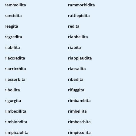
rammollita
rammorbidita
rancidita
rattiepidita
reagita
redita
regredita
riabbellita
riabilita
riabita
riaccredita
riapplaudita
riarricchita
riassalita
riassorbita
ribadita
ribollita
rifuggita
rigurgita
rimbambita
rimbecillita
rimbellita
rimbiondita
rimboschita
rimpicciolita
rimpiccolita