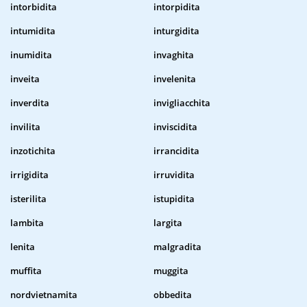
intorbidita
intorpidita
intumidita
inturgidita
inumidita
invaghita
inveita
invelenita
inverdita
invigliacchita
invilita
inviscidita
inzotichita
irrancidita
irrigidita
irruvidita
isterilita
istupidita
lambita
largita
lenita
malgradita
muffita
muggita
nordvietnamita
obbedita