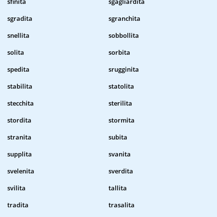
sfinita
sgagliardita
sgradita
sgranchita
snellita
sobbollita
solita
sorbita
spedita
srugginita
stabilita
statolita
stecchita
sterilita
stordita
stormita
stranita
subita
supplita
svanita
svelenita
sverdita
svilita
tallita
tradita
trasalita