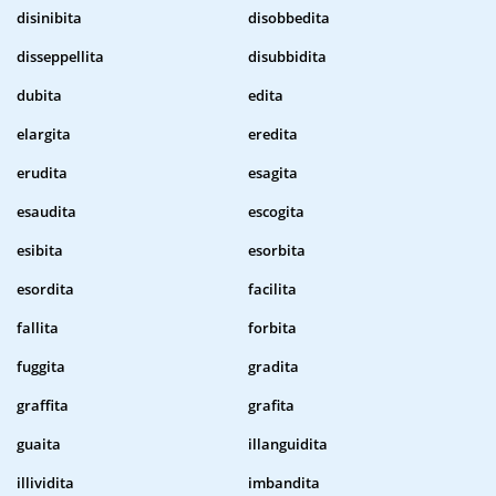
disinibita
disobbedita
disseppellita
disubbidita
dubita
edita
elargita
eredita
erudita
esagita
esaudita
escogita
esibita
esorbita
esordita
facilita
fallita
forbita
fuggita
gradita
graffita
grafita
guaita
illanguidita
illividita
imbandita