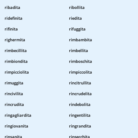
ribadita
ribollita
ridefinita
riedita
rifinita
rifuggita
righermita
rimbambita
rimbecillita
rimbellita
rimbiondita
rimboschita
rimpicciolita
rimpiccolita
rimuggita
rincitrullita
rincivilita
rincrudelita
rincrudita
rindebolita
ringagliardita
ringentilita
ringiovanita
ringrandita
rinsanita
rinsecchita