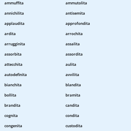
ammuffita
ammutolita
annichilita
antisemita
applaudita
approfondita
ardita
arrochita
arrugginita
assalita
assorbita
assordita
attecchita
aulita
autodefinita
avvilita
bianchita
blandita
bollita
bramita
brandita
candita
cognita
condita
congenita
custodita