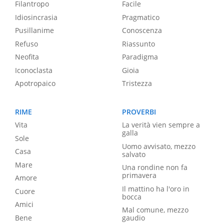
Filantropo
Facile
Idiosincrasia
Pragmatico
Pusillanime
Conoscenza
Refuso
Riassunto
Neofita
Paradigma
Iconoclasta
Gioia
Apotropaico
Tristezza
RIME
PROVERBI
Vita
La verità vien sempre a
galla
Sole
Uomo avvisato, mezzo
Casa
salvato
Mare
Una rondine non fa
primavera
Amore
Il mattino ha l'oro in
Cuore
bocca
Amici
Mal comune, mezzo
Bene
gaudio