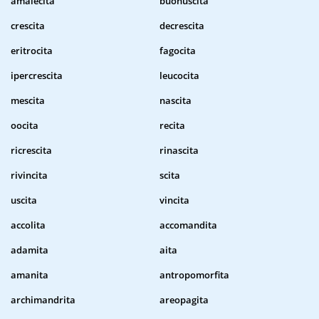
amalecita
buonuscita
crescita
decrescita
eritrocita
fagocita
ipercrescita
leucocita
mescita
nascita
oocita
recita
ricrescita
rinascita
rivincita
scita
uscita
vincita
accolita
accomandita
adamita
aita
amanita
antropomorfita
archimandrita
areopagita