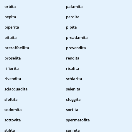
orbita
palamita
pepita
perdita
piperita
pipita
pituita
preadamita
preraffaellita
prevendita
proselita
rendita
rifiorita
risalita
rivendita
schiarita
sciacquadita
selenita
sfoltita
sfuggita
sodomita
sortita
sottovita
spermatofita
stilita
sunnita