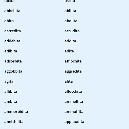
tacita
uscita
abbellita
abilita
abita
abolita
accredita
accudita
addebita
addita
adibita
adita
adsorbita
affiochita
aggobbita
aggredita
agita
alita
allibita
allocchita
ambita
ammollita
ammorbidita
ammuffita
annichilita
applaudita