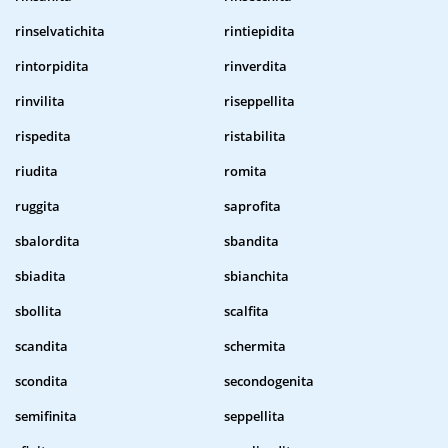
rinselvatichita
rintiepidita
rintorpidita
rinverdita
rinvilita
riseppellita
rispedita
ristabilita
riudita
romita
ruggita
saprofita
sbalordita
sbandita
sbiadita
sbianchita
sbollita
scalfita
scandita
schermita
scondita
secondogenita
semifinita
seppellita