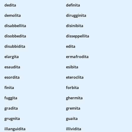
dedita
definita
demolita
dirugginita
disabbellita
disinibita
disobbedita
disseppellita
disubbidita
edita
elargita
ermafrodita
esaudita
esibita
esordita
eteroclita
finita
forbita
fuggita
ghermita
gradita
gremita
grugnita
guaita
illanguidita
illividita