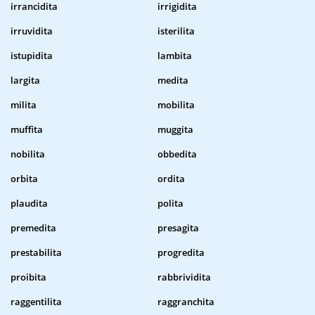
irrancidita
irrigidita
irruvidita
isterilita
istupidita
lambita
largita
medita
milita
mobilita
muffita
muggita
nobilita
obbedita
orbita
ordita
plaudita
polita
premedita
presagita
prestabilita
progredita
proibita
rabbrividita
raggentilita
raggranchita