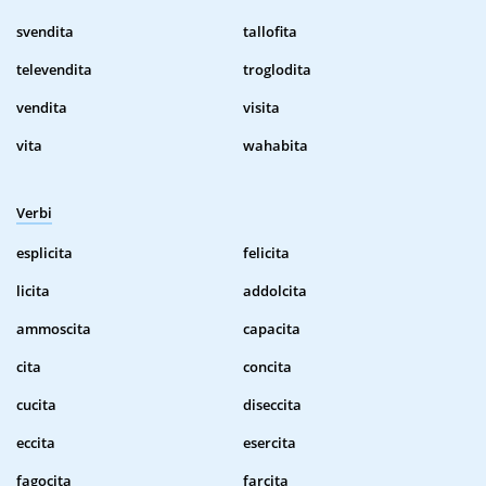
svendita
tallofita
televendita
troglodita
vendita
visita
vita
wahabita
Verbi
esplicita
felicita
licita
addolcita
ammoscita
capacita
cita
concita
cucita
diseccita
eccita
esercita
fagocita
farcita