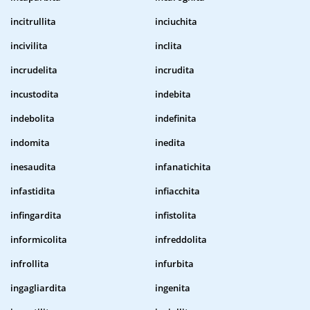
incitrullita
inciuchita
incivilita
inclita
incrudelita
incrudita
incustodita
indebita
indebolita
indefinita
indomita
inedita
inesaudita
infanatichita
infastidita
infiacchita
infingardita
infistolita
informicolita
infreddolita
infrollita
infurbita
ingagliardita
ingenita