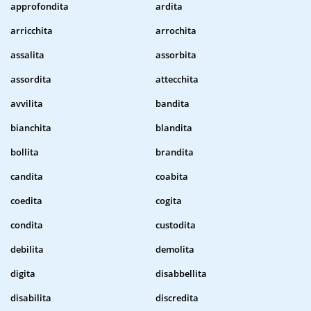
approfondita
ardita
arricchita
arrochita
assalita
assorbita
assordita
attecchita
avvilita
bandita
bianchita
blandita
bollita
brandita
candita
coabita
coedita
cogita
condita
custodita
debilita
demolita
digita
disabbellita
disabilita
discredita