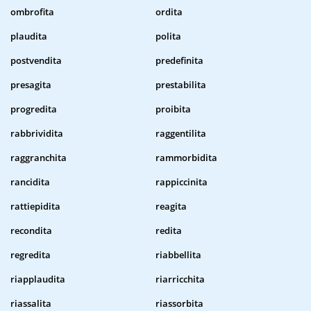
ombrofita
ordita
plaudita
polita
postvendita
predefinita
presagita
prestabilita
progredita
proibita
rabbrividita
raggentilita
raggranchita
rammorbidita
rancidita
rappiccinita
rattiepidita
reagita
recondita
redita
regredita
riabbellita
riapplaudita
riarricchita
riassalita
riassorbita