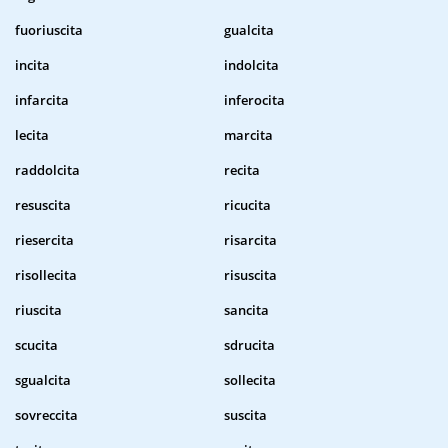
fuoriuscita
gualcita
incita
indolcita
infarcita
inferocita
lecita
marcita
raddolcita
recita
resuscita
ricucita
riesercita
risarcita
risollecita
risuscita
riuscita
sancita
scucita
sdrucita
sgualcita
sollecita
sovreccita
suscita