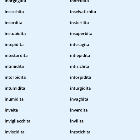
inorgoglita
inorridita
insecchita
inselvatichita
insordita
insterilita
instupidita
insuperbita
intepidita
interagita
intestardita
intiepidita
intimidita
intisichita
intorbidita
intorpidita
intumidita
inturgidita
inumidita
invaghita
inveita
inverdita
invigliacchita
invilita
inviscidita
inzotichita