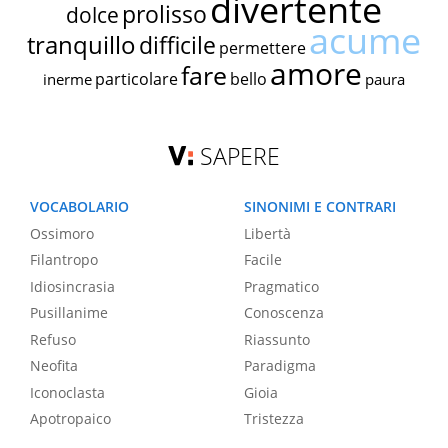
divertente
prolisso
dolce
acume
tranquillo
difficile
permettere
amore
fare
particolare
bello
inerme
paura
SAPERE
VOCABOLARIO
SINONIMI E CONTRARI
Ossimoro
Libertà
Filantropo
Facile
Idiosincrasia
Pragmatico
Pusillanime
Conoscenza
Refuso
Riassunto
Neofita
Paradigma
Iconoclasta
Gioia
Apotropaico
Tristezza