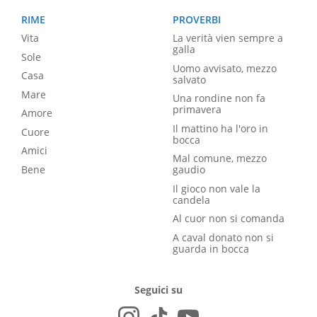
RIME
PROVERBI
Vita
La verità vien sempre a
galla
Sole
Uomo avvisato, mezzo
Casa
salvato
Mare
Una rondine non fa
primavera
Amore
Il mattino ha l'oro in
Cuore
bocca
Amici
Mal comune, mezzo
Bene
gaudio
Il gioco non vale la
candela
Al cuor non si comanda
A caval donato non si
guarda in bocca
Seguici su