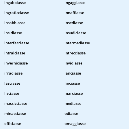
ingabbiasse
ingaggiasse
ingraticciasse
innaffiasse
insabbiasse
insediasse
insidiasse
insudiciasse
interfacciasse
intermediasse
intralciasse
intrecciasse
inverniciasse
invidiasse
irradiasse
lanciasse
lasciasse
linciasse
lisciasse
marciasse
massicciasse
mediasse
minacciasse
odiasse
officiasse
omaggiasse