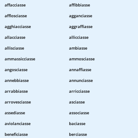
affacciasse
affibbiasse
afflosciasse
agganciasse
agghiacciasse
aggraffiasse
allacciasse
allicciasse
allisciasse
ambiasse
ammassicciasse
ammosciasse
angosciasse
annaffiasse
annebbiasse
annunciasse
arrabbiasse
arricciasse
arrovesciasse
asciasse
assediasse
associasse
aviolanciasse
baciasse
beneficiasse
berciasse