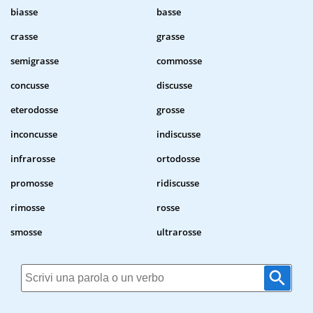
biasse
basse
crasse
grasse
semigrasse
commosse
concusse
discusse
eterodosse
grosse
inconcusse
indiscusse
infrarosse
ortodosse
promosse
ridiscusse
rimosse
rosse
smosse
ultrarosse