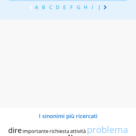
A
B
C
D
E
F
G
H
I
J
K
L
M
N
I sinonimi più ricercati
problema
dire
importante
richiesta
attività