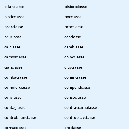
bilanciasse
bisbocciasse
bisticciasse
bocciasse
bracciasse
brocciasse
bruciasse
cacciasse
calciasse
cambiasse
camosciasse
chiocciasse
cianciasse
ciucciasse
combaciasse
cominciasse
commerciasse
compendiasse
conciasse
consociasse
contagiasse
contraccambiasse
controbilanciasse
controbracciasse
corrucciasse
crociasse