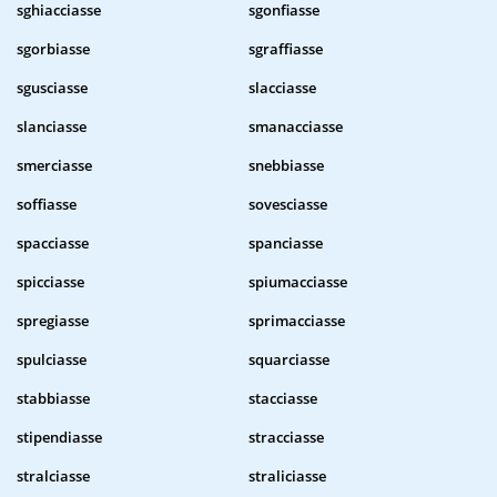
sghiacciasse
sgonfiasse
sgorbiasse
sgraffiasse
sgusciasse
slacciasse
slanciasse
smanacciasse
smerciasse
snebbiasse
soffiasse
sovesciasse
spacciasse
spanciasse
spicciasse
spiumacciasse
spregiasse
sprimacciasse
spulciasse
squarciasse
stabbiasse
stacciasse
stipendiasse
stracciasse
stralciasse
straliciasse