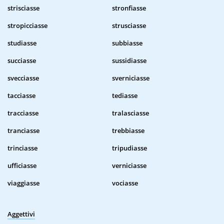
strisciasse
stronfiasse
stropicciasse
strusciasse
studiasse
subbiasse
succiasse
sussidiasse
svecciasse
sverniciasse
tacciasse
tediasse
tracciasse
tralasciasse
tranciasse
trebbiasse
trinciasse
tripudiasse
ufficiasse
verniciasse
viaggiasse
vociasse
Aggettivi