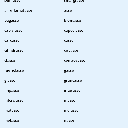
semiasse
smargiasse
arruffamatasse
asse
bagasse
biomasse
capiclasse
capoclasse
carcasse
casse
cilindrasse
circasse
classe
controcasse
fuoriclasse
gasse
glasse
grancasse
impasse
interasse
interclasse
masse
matasse
melasse
molasse
nasse