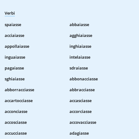
Verbi
spaiasse
abbaiasse
acciaiasse
agghiaiasse
appollaiasse
inghiaiasse
inguaiasse
intelaiasse
pagaiasse
sdraiasse
sghiaiasse
abbonacciasse
abborracciasse
abbracciasse
accartocciasse
accasciasse
acconciasse
accorciasse
accosciasse
accovacciasse
accucciasse
adagiasse