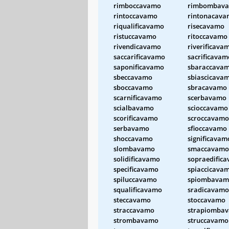
rimboccavamo
rimbombav
rintoccavamo
rintonacav
riqualificavamo
risecavamo
ristuccavamo
ritoccavamo
rivendicavamo
riverificava
saccarificavamo
sacrificavam
saponificavamo
sbaraccava
sbeccavamo
sbiascicava
sboccavamo
sbracavamo
scarnificavamo
scerbavamo
scialbavamo
scioccavamo
scorificavamo
scroccavamo
serbavamo
sfioccavamo
shoccavamo
significavam
slombavamo
smaccavamo
solidificavamo
sopraedific
specificavamo
spiaccicava
spiluccavamo
spiombavam
squalificavamo
sradicavamo
steccavamo
stoccavamo
straccavamo
strapiomba
strombavamo
struccavamo