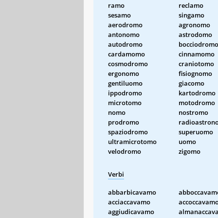
ramo
reclamo
sesamo
singamo
aerodromo
agronomo
antonomo
astrodomo
autodromo
bocciodrom
cardamomo
cinnamomo
cosmodromo
craniotomo
ergonomo
fisiognomo
gentiluomo
giacomo
ippodromo
kartodromo
microtomo
motodromo
nomo
nostromo
prodromo
radioastron
spaziodromo
superuomo
ultramicrotomo
uomo
velodromo
zigomo
Verbi
abbarbicavamo
abboccavam
acciaccavamo
accoccavam
aggiudicavamo
almanaccav