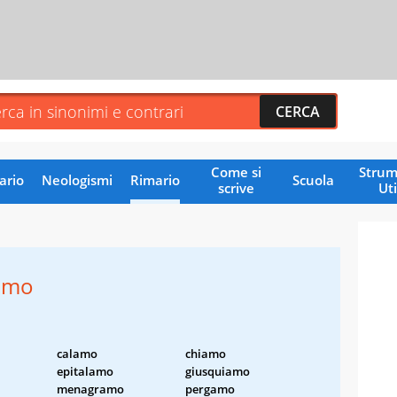
Come si
Strum
ario
Neologismi
Rimario
Scuola
scrive
Uti
amo
calamo
chiamo
epitalamo
giusquiamo
menagramo
pergamo