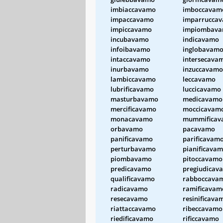
imbiaccavamo
imboccavam
impaccavamo
imparrucca
impiccavamo
impiombav
incubavamo
indicavamo
infoibavamo
inglobavam
intaccavamo
intersecava
inurbavamo
inzuccavamo
lambiccavamo
leccavamo
lubrificavamo
luccicavamo
masturbavamo
medicavamo
mercificavamo
moccicavam
monacavamo
mummificav
orbavamo
pacavamo
panificavamo
parificavam
perturbavamo
pianificava
piombavamo
pitoccavamo
predicavamo
pregiudicav
qualificavamo
rabboccava
radicavamo
ramificavam
resecavamo
resinificava
riattaccavamo
ribeccavamo
riedificavamo
rificcavamo