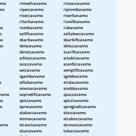
amo
rimedicavamo
rinsaccavamo
amo
ripeccavamo
ripiombavamo
riseccavamo
riserbavamo
riturbavamo
riunificavamo
mo
rombavamo
rubavamo
o
salificavamo
saltabeccavamo
mo
sbarbavamo
sbarbificavamo
mo
sbiecavamo
sbloccavamo
sbreccavamo
scarificavamo
schioccavamo
sciabicavamo
scoccavamo
sconficcavamo
seccavamo
semplificavamo
sgambavamo
sgobbavamo
o
sillabavamo
sindacavamo
smonacavamo
snobbavamo
avamo
sopredificavamo
spaccavamo
mo
spiccavamo
spiccicavamo
o
sprecavamo
spregiudicavamo
stabaccavamo
staccavamo
stomacavamo
straboccavamo
vamo
strascicavamo
stravaccavamo
stuccavamo
tabaccavamo