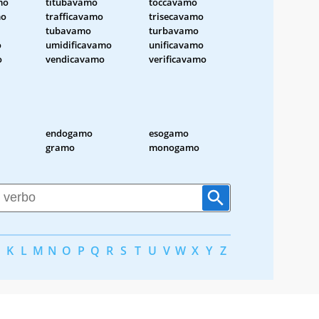
mo
titubavamo
toccavamo
mo
trafficavamo
trisecavamo
tubavamo
turbavamo
o
umidificavamo
unificavamo
o
vendicavamo
verificavamo
endogamo
esogamo
gramo
monogamo
K
L
M
N
O
P
Q
R
S
T
U
V
W
X
Y
Z