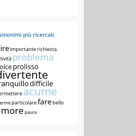
 sinonimi più ricercati
ire
importante
richiesta
problema
tività
prolisso
olce
divertente
ranquillo
difficile
acume
ermettere
fare
particolare
bello
nerme
amore
paura