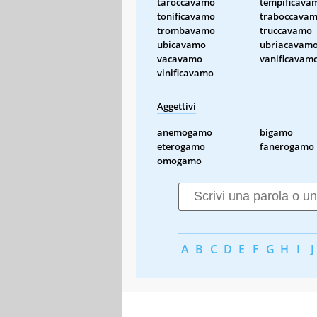
taroccavamo
tempificava
tonificavamo
traboccava
trombavamo
truccavamo
ubicavamo
ubriacavam
vacavamo
vanificavam
vinificavamo
Aggettivi
anemogamo
bigamo
eterogamo
fanerogamo
omogamo
A
B
C
D
E
F
G
H
I
J