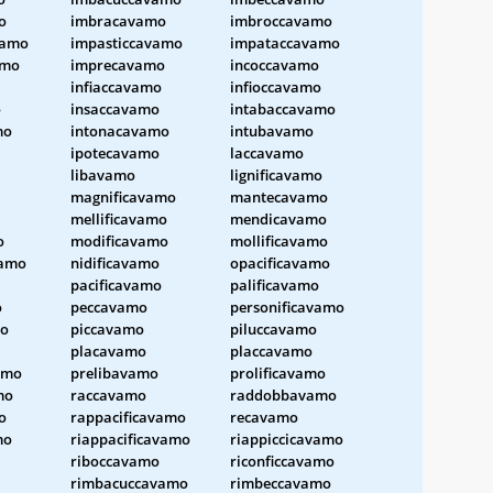
o
imbracavamo
imbroccavamo
vamo
impasticcavamo
impataccavamo
amo
imprecavamo
incoccavamo
infiaccavamo
infioccavamo
o
insaccavamo
intabaccavamo
mo
intonacavamo
intubavamo
ipotecavamo
laccavamo
libavamo
lignificavamo
magnificavamo
mantecavamo
mellificavamo
mendicavamo
o
modificavamo
mollificavamo
amo
nidificavamo
opacificavamo
pacificavamo
palificavamo
o
peccavamo
personificavamo
mo
piccavamo
piluccavamo
placavamo
placcavamo
amo
prelibavamo
prolificavamo
mo
raccavamo
raddobbavamo
o
rappacificavamo
recavamo
mo
riappacificavamo
riappiccicavamo
riboccavamo
riconficcavamo
rimbacuccavamo
rimbeccavamo