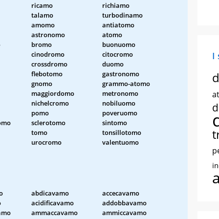
ricamo
richiamo
talamo
turbodinamo
amomo
antiatomo
astronomo
atomo
o
bromo
buonuomo
cinodromo
citocromo
I
crossdromo
duomo
flebotomo
gastronomo
d
gnomo
grammo-atomo
maggiordomo
metronomo
at
nichelcromo
nobiluomo
d
pomo
poveruomo
omo
sclerotomo
sintomo
t
tomo
tonsillotomo
urocromo
valentuomo
p
i
o
abdicavamo
accecavamo
o
acidificavamo
addobbavamo
amo
ammaccavamo
ammiccavamo