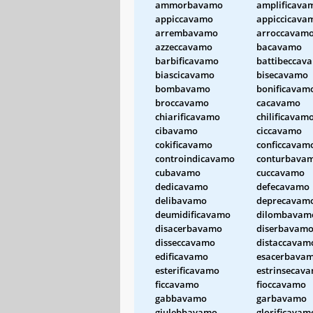
ammorbavamo
amplificava
appiccavamo
appiccicava
arrembavamo
arroccavam
azzeccavamo
bacavamo
barbificavamo
battibeccav
biascicavamo
bisecavamo
bombavamo
bonificavam
broccavamo
cacavamo
chiarificavamo
chilificavam
cibavamo
ciccavamo
cokificavamo
conficcavam
controindicavamo
conturbava
cubavamo
cuccavamo
dedicavamo
defecavamo
delibavamo
deprecavam
deumidificavamo
dilombavam
disacerbavamo
diserbavam
disseccavamo
distaccavam
edificavamo
esacerbava
esterificavamo
estrinsecav
ficcavamo
fioccavamo
gabbavamo
garbavamo
giulebbavamo
glorificavam