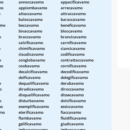
mo
annoccavamo
appacificavamo
mo
appiombavamo
arrecavamo
o
attaccavamo
attraccavamo
baloccavamo
baraccavamo
amo
beccavamo
beneficavamo
bivaccavamo
bloccavamo
o
braccavamo
brancicavamo
calcificavamo
carnificavamo
o
chimificavamo
ciancicavamo
claudicavamo
codificavamo
o
conglobavamo
contrattaccavamo
mo
coobavamo
cornificavamo
decalcificavamo
decodificavamo
deificavamo
delegificavamo
o
dequalificavamo
derubavamo
o
diradicavamo
diroccavamo
o
disqualificavamo
dissecavamo
o
disturbavamo
dolcificavamo
mo
esemplificavamo
essiccavamo
amo
eterificavamo
fiaccavamo
flambavamo
fluidificavamo
gelificavamo
giudicavamo
o
imbacuccavamo
imbeccavamo