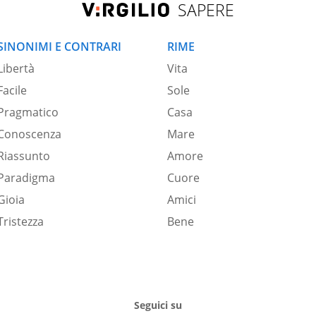
SAPERE
SINONIMI E CONTRARI
RIME
Libertà
Vita
Facile
Sole
Pragmatico
Casa
Conoscenza
Mare
Riassunto
Amore
Paradigma
Cuore
Gioia
Amici
Tristezza
Bene
Seguici su