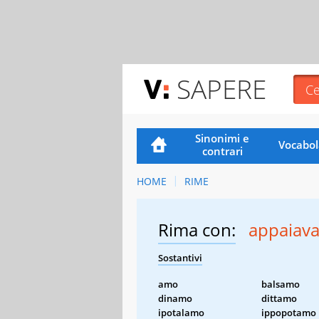
SAPERE
Sinonimi e
Vocabol
contrari
HOME
RIME
Rima con:
appaiav
Sostantivi
amo
balsamo
dinamo
dittamo
ipotalamo
ippopotamo