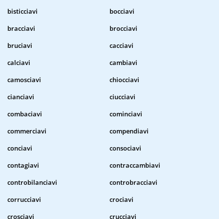
bisticciavi
bocciavi
bracciavi
brocciavi
bruciavi
cacciavi
calciavi
cambiavi
camosciavi
chiocciavi
cianciavi
ciucciavi
combaciavi
cominciavi
commerciavi
compendiavi
conciavi
consociavi
contagiavi
contraccambiavi
controbilanciavi
controbracciavi
corrucciavi
crociavi
crosciavi
crucciavi