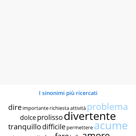
I sinonimi più ricercati
problema
dire
importante
richiesta
attività
divertente
prolisso
dolce
acume
tranquillo
difficile
permettere
amore
fare