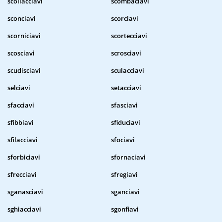
scollacciavi
scombaciavi
sconciavi
scorciavi
scorniciavi
scortecciavi
scosciavi
scrosciavi
scudisciavi
sculacciavi
selciavi
setacciavi
sfacciavi
sfasciavi
sfibbiavi
sfiduciavi
sfilacciavi
sfociavi
sforbiciavi
sfornaciavi
sfrecciavi
sfregiavi
sganasciavi
sganciavi
sghiacciavi
sgonfiavi