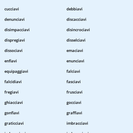
cucciavi
debbiavi
denunciavi
discacciavi
disimpacciavi
disincrociavi
dispregiavi
disselciavi
dissociavi
emaciavi
enfiavi
enunciavi
equipaggiavi
falciavi
falcidiavi
fasciavi
fregiavi
frusciavi
ghiacciavi
gocciavi
gonfiavi
graffiavi
graticciavi
imbracciavi