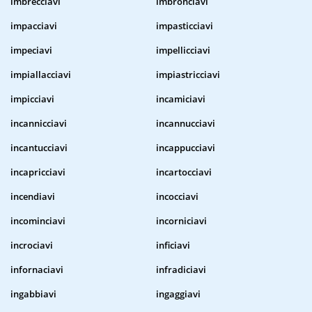
imbrecciavi
imbronciavi
impacciavi
impasticciavi
impeciavi
impellicciavi
impiallacciavi
impiastricciavi
impicciavi
incamiciavi
incannicciavi
incannucciavi
incantucciavi
incappucciavi
incapricciavi
incartocciavi
incendiavi
incocciavi
incominciavi
incorniciavi
incrociavi
inficiavi
infornaciavi
infradiciavi
ingabbiavi
ingaggiavi