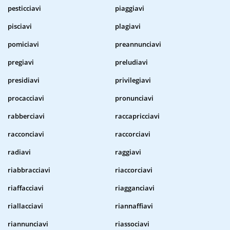
pesticciavi
piaggiavi
pisciavi
plagiavi
pomiciavi
preannunciavi
pregiavi
preludiavi
presidiavi
privilegiavi
procacciavi
pronunciavi
rabberciavi
raccapricciavi
racconciavi
raccorciavi
radiavi
raggiavi
riabbracciavi
riaccorciavi
riaffacciavi
riagganciavi
riallacciavi
riannaffiavi
riannunciavi
riassociavi