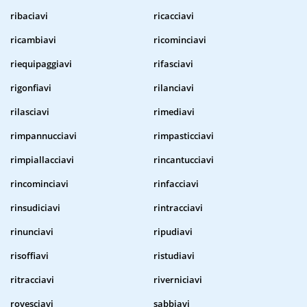
ribaciavi
ricacciavi
ricambiavi
ricominciavi
riequipaggiavi
rifasciavi
rigonfiavi
rilanciavi
rilasciavi
rimediavi
rimpannucciavi
rimpasticciavi
rimpiallacciavi
rincantucciavi
rincominciavi
rinfacciavi
rinsudiciavi
rintracciavi
rinunciavi
ripudiavi
risoffiavi
ristudiavi
ritracciavi
riverniciavi
rovesciavi
sabbiavi