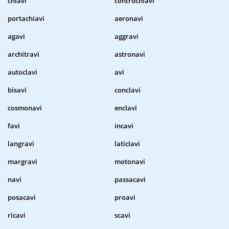
chiavi
controchiavi
portachiavi
aeronavi
agavi
aggravi
architravi
astronavi
autoclavi
avi
bisavi
conclavi
cosmonavi
enclavi
favi
incavi
langravi
laticlavi
margravi
motonavi
navi
passacavi
posacavi
proavi
ricavi
scavi