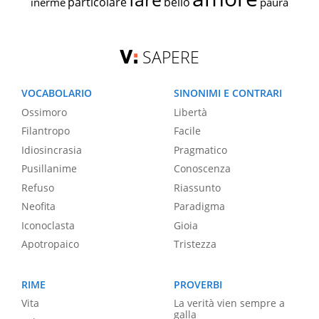
particolare
bello
inerme
paura
SAPERE
VOCABOLARIO
SINONIMI E CONTRARI
Ossimoro
Libertà
Filantropo
Facile
Idiosincrasia
Pragmatico
Pusillanime
Conoscenza
Refuso
Riassunto
Neofita
Paradigma
Iconoclasta
Gioia
Apotropaico
Tristezza
RIME
PROVERBI
Vita
La verità vien sempre a
galla