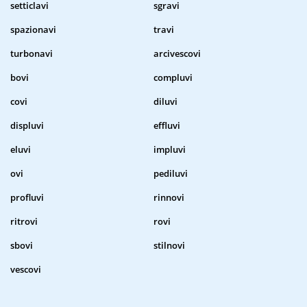
setticlavi
sgravi
spazionavi
travi
turbonavi
arcivescovi
bovi
compluvi
covi
diluvi
displuvi
effluvi
eluvi
impluvi
ovi
pediluvi
profluvi
rinnovi
ritrovi
rovi
sbovi
stilnovi
vescovi