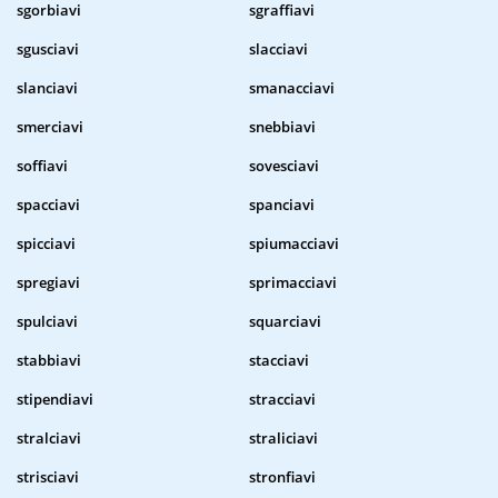
sgorbiavi
sgraffiavi
sgusciavi
slacciavi
slanciavi
smanacciavi
smerciavi
snebbiavi
soffiavi
sovesciavi
spacciavi
spanciavi
spicciavi
spiumacciavi
spregiavi
sprimacciavi
spulciavi
squarciavi
stabbiavi
stacciavi
stipendiavi
stracciavi
stralciavi
straliciavi
strisciavi
stronfiavi