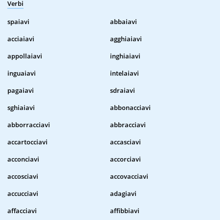
Verbi
spaiavi
abbaiavi
acciaiavi
agghiaiavi
appollaiavi
inghiaiavi
inguaiavi
intelaiavi
pagaiavi
sdraiavi
sghiaiavi
abbonacciavi
abborracciavi
abbracciavi
accartocciavi
accasciavi
acconciavi
accorciavi
accosciavi
accovacciavi
accucciavi
adagiavi
affacciavi
affibbiavi