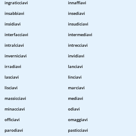
ingraticciavi
innaffiavi
insabbiavi
insediavi
insidiavi
insudiciavi
interfacciavi
intermediavi
intralciavi
intrecciavi
inverniciavi
invidiavi
irradiavi
lanciavi
lasciavi
linciavi
lisciavi
marciavi
massicciavi
mediavi
minacciavi
odiavi
officiavi
omaggiavi
parodiavi
pasticciavi