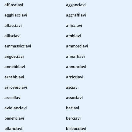
afflosciavi
agganciavi
agghiacciavi
aggraffiavi
allacciavi
allicciavi
allisciavi
ambiavi
ammassicciavi
ammosciavi
angosciavi
annaffiavi
annebbiavi
annunciavi
arrabbiavi
arricciavi
arrovesciavi
asciavi
assediavi
associavi
aviolanciavi
baciavi
beneficiavi
berciavi
bilanciavi
bisbocciavi