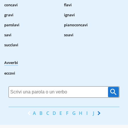
concavi
flavi
gravi
ignavi
panslavi
pianoconcavi
savi
soavi
succlavi
Avverbi
eccovi
A
B
C
D
E
F
G
H
I
J
K
L
M
N