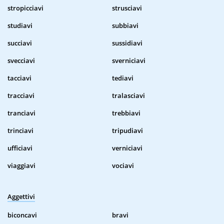
stropicciavi
strusciavi
studiavi
subbiavi
succiavi
sussidiavi
svecciavi
sverniciavi
tacciavi
tediavi
tracciavi
tralasciavi
tranciavi
trebbiavi
trinciavi
tripudiavi
ufficiavi
verniciavi
viaggiavi
vociavi
Aggettivi
biconcavi
bravi